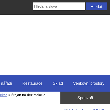
 nářadí
Restaurace
Sklad
Venkovní prostory
fekce
» Stojan na dezinfekci s
Sponzoři