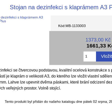
Stojan na dezinfekci s klaprámem A3 
Kód:MB-1133003
1373,00 Kč
1661,33 K
zinfekci se čtvercovou podstavou, kvalitní ocelová konstrukce 
í je klaprám o velikosti A3, do kterého lze vložit vlastní sděle
mm. Lahve lze upevnit dvěma páskami, které brání odcizení de
ch veřejných prostor. Volně stojící.
Tento produkt byl přidán do našeho katalogu dne pátek 02 srpna, 2