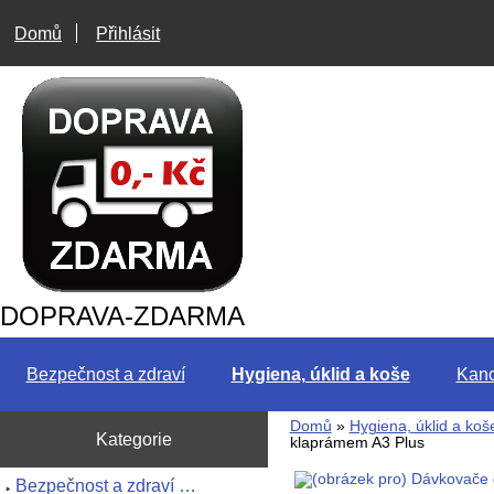
Domů
Přihlásit
DOPRAVA-ZDARMA
Bezpečnost a zdraví
Hygiena, úklid a koše
Kanc
Domů
»
Hygiena, úklid a koš
Kategorie
klaprámem A3 Plus
Bezpečnost a zdraví …