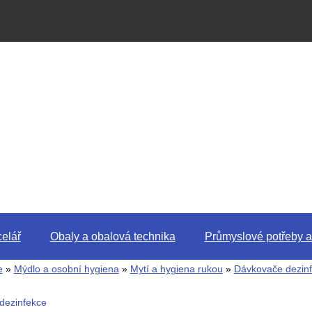
elář
Obaly a obalová technika
Průmyslové potřeby a
e
»
Mýdlo a osobní hygiena
»
Mytí a hygiena rukou
»
Dávkovače dezin