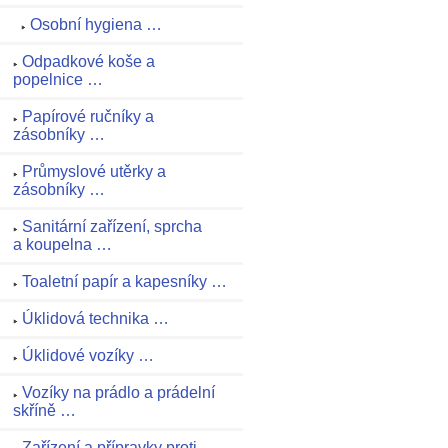
Osobní hygiena …
Odpadkové koše a
popelnice …
Papírové ručníky a
zásobníky …
Průmyslové utěrky a
zásobníky …
Sanitární zařízení, sprcha
a koupelna …
Toaletní papír a kapesníky …
Úklidová technika …
Úklidové vozíky …
Vozíky na prádlo a prádelní
skříně …
Zařízení a přípravky proti