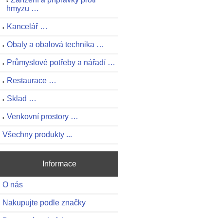
hmyzu …
Kancelář …
Obaly a obalová technika …
Průmyslové potřeby a nářadí …
Restaurace …
Sklad …
Venkovní prostory …
Všechny produkty ...
Informace
O nás
Nakupujte podle značky