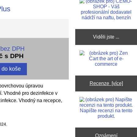
Plus
Viděli jste ...
 bez DPH
č s DPH
Recenze [více]
s povrchovou úpravou
ní. Vhodné pro dezinfekce v
zinfekce. Vhodný na recepce,
Napište recenzi na tento
produkt.
024.
Oznámení