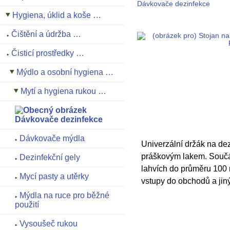
Dávkovače dezinfekce
Hygiena, úklid a koše …
Čištění a údržba …
Čisticí prostředky …
Mýdlo a osobní hygiena …
Mytí a hygiena rukou …
Dávkovače dezinfekce
Dávkovače mýdla
Univerzální držák na de
práškovým lakem. Součást
Dezinfekční gely
lahvích do průměru 100 
Mycí pasty a utěrky
vstupy do obchodů a jiný
Mýdla na ruce pro běžné
použití
Vysoušeč rukou