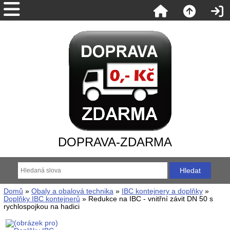
DOPRAVA-ZDARMA
Domů
»
Obaly a obalová technika
»
IBC kontejnery a doplňky
»
Doplňky IBC kontejnerů
» Redukce na IBC - vnitřní závit DN 50 s
rychlospojkou na hadici