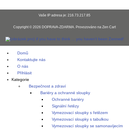
Vaše IP adresa je: 216.73.217.85
Copyright © 2026
DOPRAVA-ZDARMA
. Provozováno na
Zen Cart
Domů
Kontaktujte nás
O nás
Přihlásit
Kategorie
Bezpečnost a zdraví
Bariéry a ochranné sloupky
Ochranné bariéry
Signální řetězy
Vymezovací sloupky s řetězem
Vymezovací sloupky s tabulkou
Vymezovací sloupky se samonavíjecím