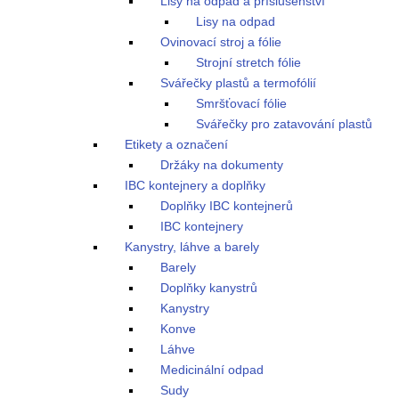
Lisy na odpad a příslušenství
Lisy na odpad
Ovinovací stroj a fólie
Strojní stretch fólie
Svářečky plastů a termofólií
Smršťovací fólie
Svářečky pro zatavování plastů
Etikety a označení
Držáky na dokumenty
IBC kontejnery a doplňky
Doplňky IBC kontejnerů
IBC kontejnery
Kanystry, láhve a barely
Barely
Doplňky kanystrů
Kanystry
Konve
Láhve
Medicinální odpad
Sudy