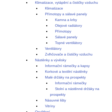
Klimatizace, vytápění a čističky vzduchu
Klimatizace
Přímotopy a sálavé panely
Kamna a krby
Olejové radiátory
Přímotopy
Sálavé panely
Topné ventilátory
Ventilátory
Zvlhčovače a čističky vzduchu
Nástěnky a vývěsky
Informační rámečky a kapsy
Korkové a textilní nástěnky
Malé držáky na prospekty
Informační rámečky
Stolní a nástěnné držáky na
prospekty
Násuvné lišty
Vitríny
Osvětlení