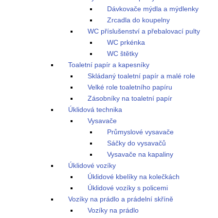
Dávkovače mýdla a mýdlenky
Zrcadla do koupelny
WC příslušenství a přebalovací pulty
WC prkénka
WC štětky
Toaletní papír a kapesníky
Skládaný toaletní papír a malé role
Velké role toaletního papíru
Zásobníky na toaletní papír
Úklidová technika
Vysavače
Průmyslové vysavače
Sáčky do vysavačů
Vysavače na kapaliny
Úklidové vozíky
Úklidové kbelíky na kolečkách
Úklidové vozíky s policemi
Vozíky na prádlo a prádelní skříně
Vozíky na prádlo