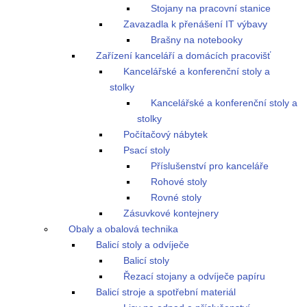
Stojany na pracovní stanice
Zavazadla k přenášení IT výbavy
Brašny na notebooky
Zařízení kanceláří a domácích pracovišť
Kancelářské a konferenční stoly a
stolky
Kancelářské a konferenční stoly a
stolky
Počítačový nábytek
Psací stoly
Příslušenství pro kanceláře
Rohové stoly
Rovné stoly
Zásuvkové kontejnery
Obaly a obalová technika
Balicí stoly a odvíječe
Balicí stoly
Řezací stojany a odvíječe papíru
Balicí stroje a spotřební materiál