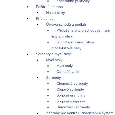
Záchranné přikrývky
Požární ochrana
Hasicí deky
Přístupnost
Úprava schodů a podlah
Příslušenství pro schodové hrany,
lišty a protiskl
Schodové hrany, lišty a
protiskluzové pásy
Sorbenty a mycí stoly
Mycí stoly
Mycí stoly
Odmašťovače
Sorbenty
Chemické sorbenty
Olejové sorbenty
Sorpční granuláty
Sorpční soupravy
Univerzální sorbenty
Zábrany pro kontrolu znečištění a systém