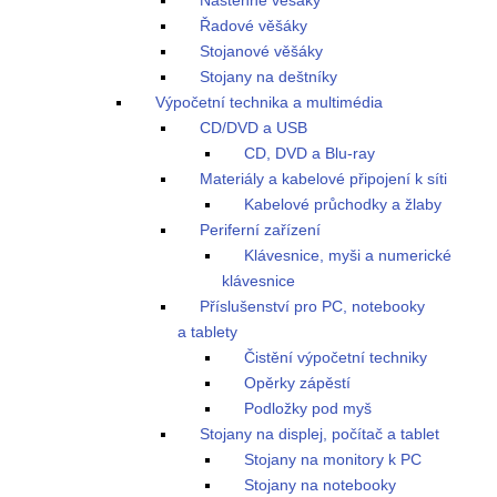
Nástěnné věšáky
Řadové věšáky
Stojanové věšáky
Stojany na deštníky
Výpočetní technika a multimédia
CD/DVD a USB
CD, DVD a Blu-ray
Materiály a kabelové připojení k síti
Kabelové průchodky a žlaby
Periferní zařízení
Klávesnice, myši a numerické
klávesnice
Příslušenství pro PC, notebooky
a tablety
Čistění výpočetní techniky
Opěrky zápěstí
Podložky pod myš
Stojany na displej, počítač a tablet
Stojany na monitory k PC
Stojany na notebooky