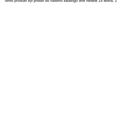
Tento produkt byl přidán do našeho katalogu dne neděle 14 ledna, 