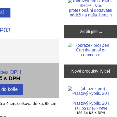
ší
PP03
Viděli jste ...
Nové produkty [více]
 bez DPH
č s DPH
Plastový kyblík, 20 l
25 x 4 cm, celková délka: 98 cm
154,00 Kč bez DPH
186,34 Kč s DPH