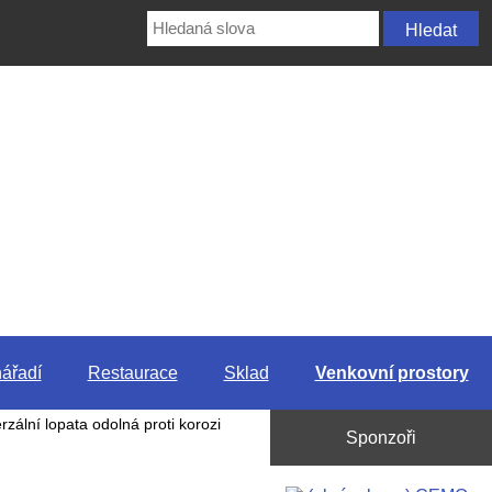
ářadí
Restaurace
Sklad
Venkovní prostory
zální lopata odolná proti korozi
Sponzoři