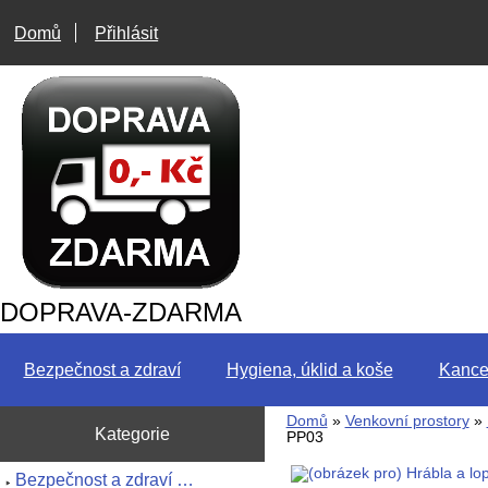
Domů
Přihlásit
DOPRAVA-ZDARMA
Bezpečnost a zdraví
Hygiena, úklid a koše
Kance
Domů
»
Venkovní prostory
»
Kategorie
PP03
Bezpečnost a zdraví …