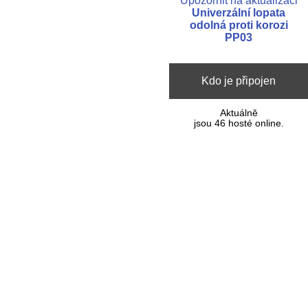
Upozornit na aktualizaci
Univerzální lopata
odolná proti korozi
PP03
Kdo je připojen
Aktuálně
jsou 46 hosté online.