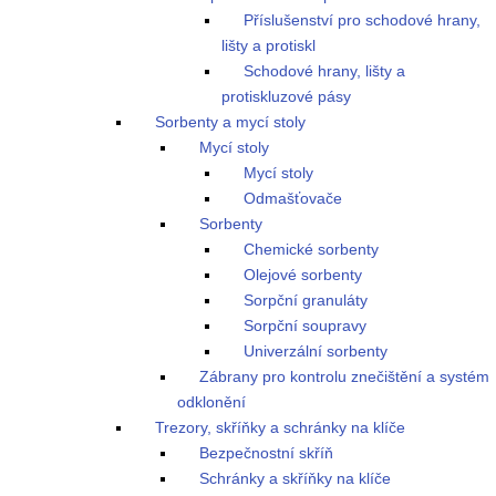
Příslušenství pro schodové hrany,
lišty a protiskl
Schodové hrany, lišty a
protiskluzové pásy
Sorbenty a mycí stoly
Mycí stoly
Mycí stoly
Odmašťovače
Sorbenty
Chemické sorbenty
Olejové sorbenty
Sorpční granuláty
Sorpční soupravy
Univerzální sorbenty
Zábrany pro kontrolu znečištění a systém
odklonění
Trezory, skříňky a schránky na klíče
Bezpečnostní skříň
Schránky a skříňky na klíče