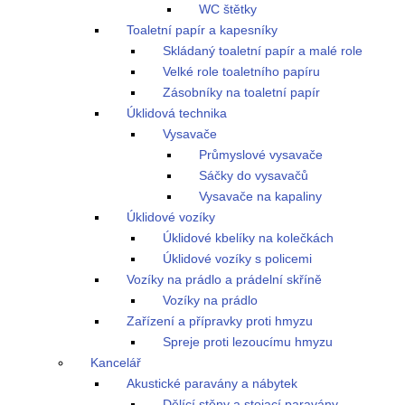
WC štětky
Toaletní papír a kapesníky
Skládaný toaletní papír a malé role
Velké role toaletního papíru
Zásobníky na toaletní papír
Úklidová technika
Vysavače
Průmyslové vysavače
Sáčky do vysavačů
Vysavače na kapaliny
Úklidové vozíky
Úklidové kbelíky na kolečkách
Úklidové vozíky s policemi
Vozíky na prádlo a prádelní skříně
Vozíky na prádlo
Zařízení a přípravky proti hmyzu
Spreje proti lezoucímu hmyzu
Kancelář
Akustické paravány a nábytek
Dělící stěny a stojací paravány