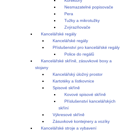
Korektory
Nesmazatelné popisovače
Pera
Tužky a mikrotužky
Zvýrazňovače
Kancelářské regály
Kancelářské regály
Příslušenství pro kancelářské regály
Police do regálů
Kancelářské skříně, zásuvkové boxy a
stojany
Kancelářský úložný prostor
Kartotéky a lístkovnice
Spisové skříně
Kovové spisové skříně
Příslušenství kancelářských
skříní
Výkresové skříně
Zásuvkové kontejnery a vozíky
Kancelářské stroje a vybavení