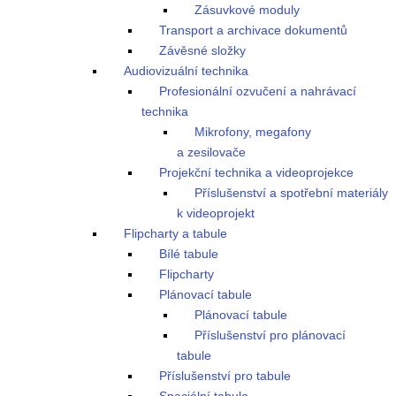
Zásuvkové moduly
Transport a archivace dokumentů
Závěsné složky
Audiovizuální technika
Profesionální ozvučení a nahrávací
technika
Mikrofony, megafony
a zesilovače
Projekční technika a videoprojekce
Příslušenství a spotřební materiály
k videoprojekt
Flipcharty a tabule
Bílé tabule
Flipcharty
Plánovací tabule
Plánovací tabule
Příslušenství pro plánovací
tabule
Příslušenství pro tabule