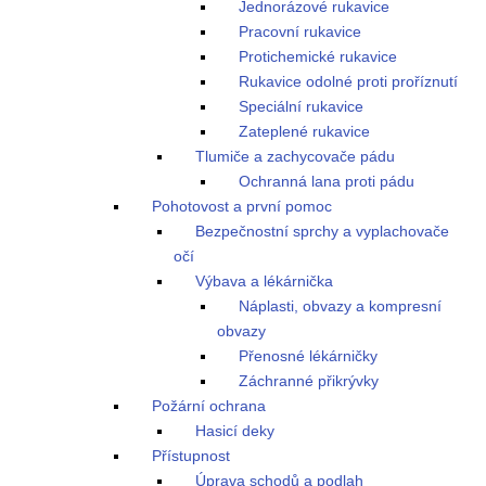
Jednorázové rukavice
Pracovní rukavice
Protichemické rukavice
Rukavice odolné proti proříznutí
Speciální rukavice
Zateplené rukavice
Tlumiče a zachycovače pádu
Ochranná lana proti pádu
Pohotovost a první pomoc
Bezpečnostní sprchy a vyplachovače
očí
Výbava a lékárnička
Náplasti, obvazy a kompresní
obvazy
Přenosné lékárničky
Záchranné přikrývky
Požární ochrana
Hasicí deky
Přístupnost
Úprava schodů a podlah