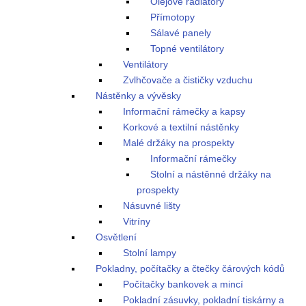
Olejové radiátory
Přímotopy
Sálavé panely
Topné ventilátory
Ventilátory
Zvlhčovače a čističky vzduchu
Nástěnky a vývěsky
Informační rámečky a kapsy
Korkové a textilní nástěnky
Malé držáky na prospekty
Informační rámečky
Stolní a nástěnné držáky na
prospekty
Násuvné lišty
Vitríny
Osvětlení
Stolní lampy
Pokladny, počítačky a čtečky čárových kódů
Počítačky bankovek a mincí
Pokladní zásuvky, pokladní tiskárny a