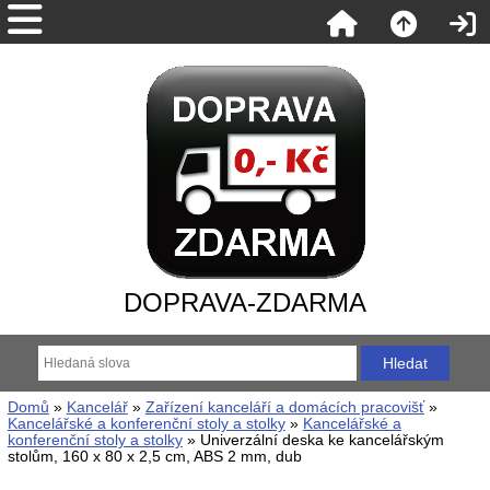
DOPRAVA-ZDARMA
Domů
»
Kancelář
»
Zařízení kanceláří a domácích pracovišť
»
Kancelářské a konferenční stoly a stolky
»
Kancelářské a
konferenční stoly a stolky
» Univerzální deska ke kancelářským
stolům, 160 x 80 x 2,5 cm, ABS 2 mm, dub