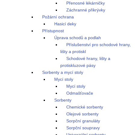
Přenosné lékárničky
Záchranné přikrývky
Požární ochrana
Hasicí deky
Přístupnost
Úprava schodů a podlah
Příslušenství pro schodové hrany,
lišty a protiskl
Schodové hrany, lišty a
protiskluzové pásy
Sorbenty a mycí stoly
Mycí stoly
Mycí stoly
Odmašťovače
Sorbenty
Chemické sorbenty
Olejové sorbenty
Sorpční granuláty
Sorpční soupravy
Univerzální sorbenty