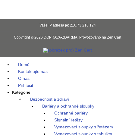
Vaše IP adresa je: 216.73.216.124
Copyright © 2026
DOPRAVA-ZDARMA
. Provozováno na
Zen Cart
Domů
Kontaktujte nás
O nás
Přihlásit
Kategorie
Bezpečnost a zdraví
Bariéry a ochranné sloupky
Ochranné bariéry
Signální řetězy
Vymezovací sloupky s řetězem
Vymezovací sloupky s tabulkou