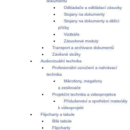
dokumentů
Odkladače a odkládací zásuvky
Stojany na dokumenty
Stojany na dokumenty a dělící
příčky
Vizitkáře
Zásuvkové moduly
Transport a archivace dokumentů
Závěsné složky
Audiovizuální technika
Profesionální ozvučení a nahrávací
technika
Mikrofony, megafony
a zesilovače
Projekční technika a videoprojekce
Příslušenství a spotřební materiály
k videoprojekt
Flipcharty a tabule
Bílé tabule
Flipcharty