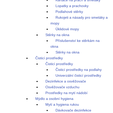
Kartáče na prach a smetáky
Lopatky a prachovky
Podlahové stěrky
Rukojeti a násady pro smetáky a
mopy
Úklidové mopy
Stěrky na okna
Příslušenství ke stěrkám na
okna
Stěrky na okna
Čisticí prostředky
Čisticí prostředky
Čisticí prostředky na podlahy
Univerzální čisticí prostředky
Dezinfekce a osvěžovače
Osvěžovače vzduchu
Prostředky na mytí nádobí
Mýdlo a osobní hygiena
Mytí a hygiena rukou
Dávkovače dezinfekce