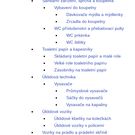
Sanitární zařízení, sprcha a koupelna
Vybavení do koupelny
Dávkovače mýdla a mýdlenky
Zrcadla do koupelny
WC příslušenství a přebalovací pulty
WC prkénka
WC štětky
Toaletní papír a kapesníky
Skládaný toaletní papír a malé role
Velké role toaletního papíru
Zásobníky na toaletní papír
Úklidová technika
Vysavače
Průmyslové vysavače
Sáčky do vysavačů
Vysavače na kapaliny
Úklidové vozíky
Úklidové kbelíky na kolečkách
Úklidové vozíky s policemi
Vozíky na prádlo a prádelní skříně