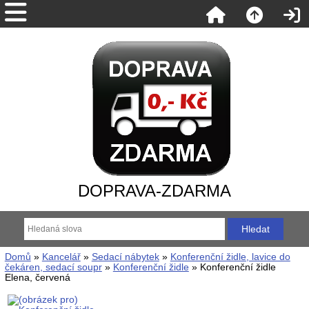
DOPRAVA-ZDARMA
Domů
»
Kancelář
»
Sedací nábytek
»
Konferenční židle, lavice do
čekáren, sedací soupr
»
Konferenční židle
» Konferenční židle
Elena, červená