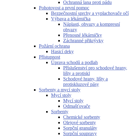
Ochranná lana proti pádu
Pohotovost a první pomoc
Bezpečnostní sprchy a vyplachovače očí
Výbava a lékárnička
Náplasti, obvazy a kompresní
obvazy
Přenosné lékárničky
Záchranné přikrývky
Požární ochrana
Hasicí deky
Přístupnost
Úprava schodů a podlah
Příslušenství pro schodové hrany,
lišty a protiskl
Schodové hrany, lišty a
protiskluzové pásy
Sorbenty a mycí stoly
Mycí stoly
Mycí stoly
Odmašťovače
Sorbenty
Chemické sorbenty
Olejové sorbenty
Sorpční granuláty
Sorpční soupravy