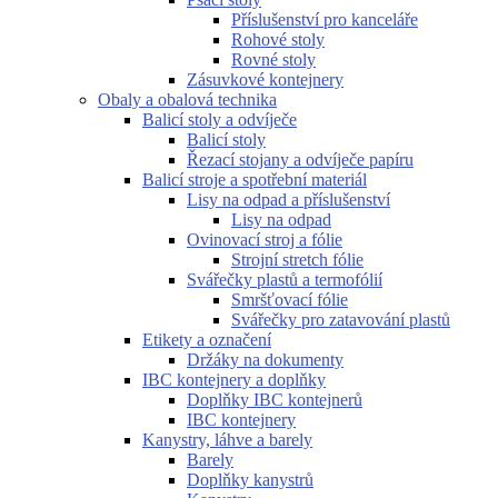
Příslušenství pro kanceláře
Rohové stoly
Rovné stoly
Zásuvkové kontejnery
Obaly a obalová technika
Balicí stoly a odvíječe
Balicí stoly
Řezací stojany a odvíječe papíru
Balicí stroje a spotřební materiál
Lisy na odpad a příslušenství
Lisy na odpad
Ovinovací stroj a fólie
Strojní stretch fólie
Svářečky plastů a termofólií
Smršťovací fólie
Svářečky pro zatavování plastů
Etikety a označení
Držáky na dokumenty
IBC kontejnery a doplňky
Doplňky IBC kontejnerů
IBC kontejnery
Kanystry, láhve a barely
Barely
Doplňky kanystrů