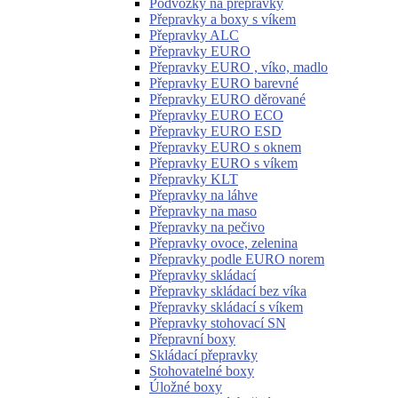
Podvozky na přepravky
Přepravky a boxy s víkem
Přepravky ALC
Přepravky EURO
Přepravky EURO , víko, madlo
Přepravky EURO barevné
Přepravky EURO děrované
Přepravky EURO ECO
Přepravky EURO ESD
Přepravky EURO s oknem
Přepravky EURO s víkem
Přepravky KLT
Přepravky na láhve
Přepravky na maso
Přepravky na pečivo
Přepravky ovoce, zelenina
Přepravky podle EURO norem
Přepravky skládací
Přepravky skládací bez víka
Přepravky skládací s víkem
Přepravky stohovací SN
Přepravní boxy
Skládací přepravky
Stohovatelné boxy
Úložné boxy