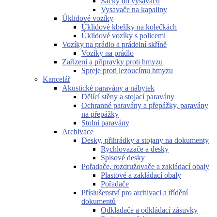
Sáčky do vysavačů
Vysavače na kapaliny
Úklidové vozíky
Úklidové kbelíky na kolečkách
Úklidové vozíky s policemi
Vozíky na prádlo a prádelní skříně
Vozíky na prádlo
Zařízení a přípravky proti hmyzu
Spreje proti lezoucímu hmyzu
Kancelář
Akustické paravány a nábytek
Dělící stěny a stojací paravány
Ochranné paravány a přepážky, paravány
na přepážky
Stolní paravány
Archivace
Desky, přihrádky a stojany na dokumenty
Rychlovazače a desky
Spisové desky
Pořadače, rozdružovače a zakládací obaly
Plastové a zakládací obaly
Pořadače
Příslušenství pro archivaci a třídění
dokumentů
Odkladače a odkládací zásuvky