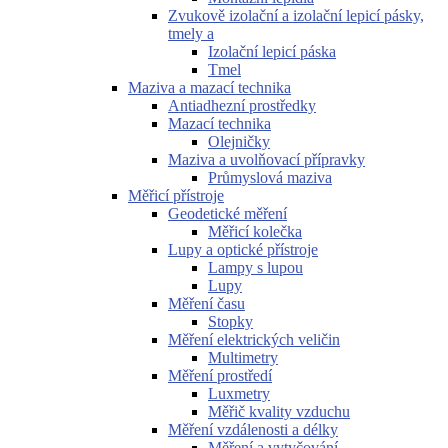
Zvukově izolační a izolační lepicí pásky,
tmely a
Izolační lepicí páska
Tmel
Maziva a mazací technika
Antiadhezní prostředky
Mazací technika
Olejničky
Maziva a uvolňovací přípravky
Průmyslová maziva
Měřicí přístroje
Geodetické měření
Měřicí kolečka
Lupy a optické přístroje
Lampy s lupou
Lupy
Měření času
Stopky
Měření elektrických veličin
Multimetry
Měření prostředí
Luxmetry
Měřič kvality vzduchu
Měření vzdálenosti a délky
Měření a vytyčování