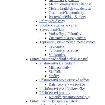
Měření dlouhých vzdáleností
Měření krátkých vzdáleností
Ostatní měřící pomůcky
Posuvná měřítka, šuplery
Průmyslové váhy
Siloměry a závěsné váhy
Stavební měřidla
Vodováhy a úhloměry
Značkování a vytyčování
Teploměry, vlhkoměry a meteostanice
Teploměry
Teploměry laserové
Vlhkoměry
Ostatní elektrické nářadí a příslušenství
Příslušenství k vrtačkám
Míchací metly
Sklíčidla
Vrtáky
Příslušenství pro elektrické nářadí
Balancéry a vyvažovače
Příslušenství pro hřebíkovačky
Příslušenství pro pily
Kotouče pro kotoučové pily
Ostatní technické spreje a nátěry