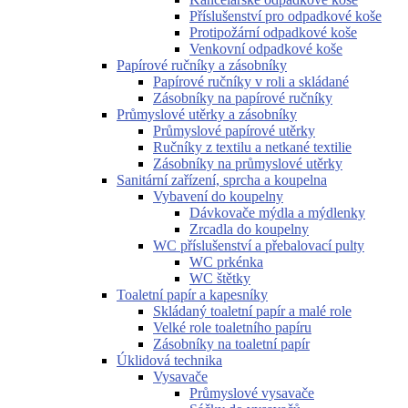
Příslušenství pro odpadkové koše
Protipožární odpadkové koše
Venkovní odpadkové koše
Papírové ručníky a zásobníky
Papírové ručníky v roli a skládané
Zásobníky na papírové ručníky
Průmyslové utěrky a zásobníky
Průmyslové papírové utěrky
Ručníky z textilu a netkané textilie
Zásobníky na průmyslové utěrky
Sanitární zařízení, sprcha a koupelna
Vybavení do koupelny
Dávkovače mýdla a mýdlenky
Zrcadla do koupelny
WC příslušenství a přebalovací pulty
WC prkénka
WC štětky
Toaletní papír a kapesníky
Skládaný toaletní papír a malé role
Velké role toaletního papíru
Zásobníky na toaletní papír
Úklidová technika
Vysavače
Průmyslové vysavače