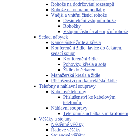
Rohože na dodržování rozestupů
Rohože na ochranu podlahy
Vnější a vnitřní čistící rohože
Desinfekční vstupní rohože
Rohožky
Vstupní čisticí a absorpční rohože
Sedací nábytek
Kancelářské židle a křesla
Konferenční židle, lavice do čekáren,
sedací soupr
Konferenční židle
Pohovky, křesla a sofa
Židle do čekáren
Manažerská křesla a židle
Příslušenství pro kancelářské židle
Telefony a náhlavní soupravy
Kabelové telefony
Příslušenství ke kabelovým
telefonům
Náhlavní soupravy
Telefonní sluchátka s mikrofonem
Věšáky a stojany
Nástěnné věšáky
Řadové věšáky
Stojanové věšáky