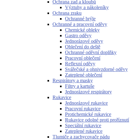
Ochrana zad a kloubů
Výztuhy a nákoleníky
Ochrana zraku
Ochranné brýle
Ochranné a pracovní oděvy
Chemické obleky
Gastro oděvy
Jednorázové oděvy
Oblečení do deště
Ochranné oděvní doplňky
Pracovní oblečení
Reflexní oděvy
Svářečské a ohnivzdorné oděvy
Zateplené oblečení
Respirátory a masky
Filtry a kartuše
Jednorázové respirátory
Rukavice
Jednorázové rukavice
Pracovní rukavice
Protichemické rukavice
Rukavice odolné proti proříznutí
Speciální rukavice
Zateplené rukavice
Tlumiče a zachycovače pádu