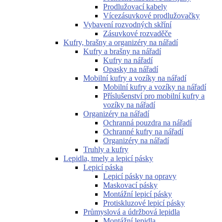
Prodlužovací kabely
Vícezásuvkové prodlužovačky
Vybavení rozvodných skříní
Zásuvkové rozvaděče
Kufry, brašny a organizéry na nářadí
Kufry a brašny na nářadí
Kufry na nářadí
Opasky na nářadí
Mobilní kufry a vozíky na nářadí
Mobilní kufry a vozíky na nářadí
Příslušenství pro mobilní kufry a
vozíky na nářadí
Organizéry na nářadí
Ochranná pouzdra na nářadí
Ochranné kufry na nářadí
Organizéry na nářadí
Truhly a kufry
Lepidla, tmely a lepicí pásky
Lepicí páska
Lepicí pásky na opravy
Maskovací pásky
Montážní lepicí pásky
Protiskluzové lepicí pásky
Průmyslová a údržbová lepidla
Montážní lepidla