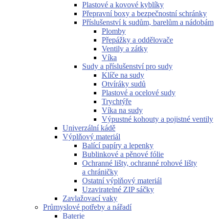
Plastové a kovové kyblíky
Přepravní boxy a bezpečnostní schránky
Příslušenství k sudům, barelům a nádobám
Plomby
Přepážky a oddělovače
Ventily a zátky
Víka
Sudy a příslušenství pro sudy
Klíče na sudy
Otvíráky sudů
Plastové a ocelové sudy
Trychtýře
Víka na sudy
Výpustné kohouty a pojistné ventily
Univerzální kádě
Výplňový materiál
Balící papíry a lepenky
Bublinkové a pěnové fólie
Ochranné lišty, ochranné rohové lišty
a chráničky
Ostatní výplňový materiál
Uzaviratelné ZIP sáčky
Zavlažovací vaky
Průmyslové potřeby a nářadí
Baterie