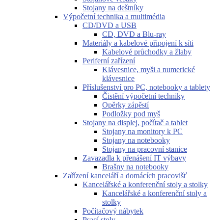
Stojany na deštníky
Výpočetní technika a multimédia
CD/DVD a USB
CD, DVD a Blu-ray
Materiály a kabelové připojení k síti
Kabelové průchodky a žlaby
Periferní zařízení
Klávesnice, myši a numerické
klávesnice
Příslušenství pro PC, notebooky a tablety
Čistění výpočetní techniky
Opěrky zápěstí
Podložky pod myš
Stojany na displej, počítač a tablet
Stojany na monitory k PC
Stojany na notebooky
Stojany na pracovní stanice
Zavazadla k přenášení IT výbavy
Brašny na notebooky
Zařízení kanceláří a domácích pracovišť
Kancelářské a konferenční stoly a stolky
Kancelářské a konferenční stoly a
stolky
Počítačový nábytek
Psací stoly