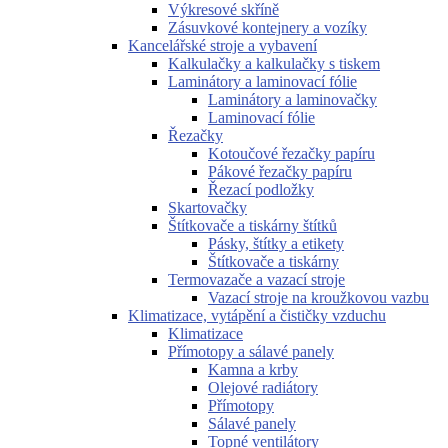
Výkresové skříně
Zásuvkové kontejnery a vozíky
Kancelářské stroje a vybavení
Kalkulačky a kalkulačky s tiskem
Laminátory a laminovací fólie
Laminátory a laminovačky
Laminovací fólie
Řezačky
Kotoučové řezačky papíru
Pákové řezačky papíru
Řezací podložky
Skartovačky
Štítkovače a tiskárny štítků
Pásky, štítky a etikety
Štítkovače a tiskárny
Termovazače a vazací stroje
Vazací stroje na kroužkovou vazbu
Klimatizace, vytápění a čističky vzduchu
Klimatizace
Přímotopy a sálavé panely
Kamna a krby
Olejové radiátory
Přímotopy
Sálavé panely
Topné ventilátory