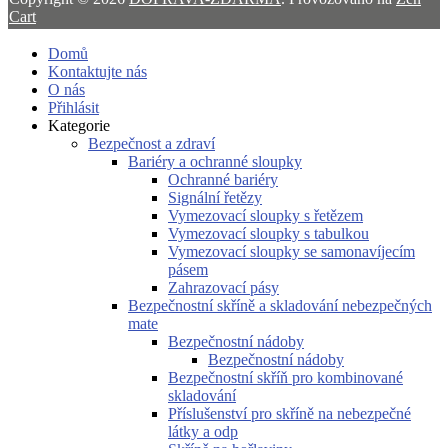
Cart
Domů
Kontaktujte nás
O nás
Přihlásit
Kategorie
Bezpečnost a zdraví
Bariéry a ochranné sloupky
Ochranné bariéry
Signální řetězy
Vymezovací sloupky s řetězem
Vymezovací sloupky s tabulkou
Vymezovací sloupky se samonavíjecím
pásem
Zahrazovací pásy
Bezpečnostní skříně a skladování nebezpečných
mate
Bezpečnostní nádoby
Bezpečnostní nádoby
Bezpečnostní skříň pro kombinované
skladování
Příslušenství pro skříně na nebezpečné
látky a odp