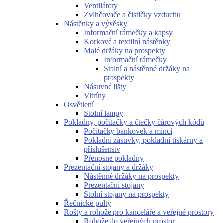
Ventilátory
Zvlhčovače a čističky vzduchu
Nástěnky a vývěsky
Informační rámečky a kapsy
Korkové a textilní nástěnky
Malé držáky na prospekty
Informační rámečky
Stolní a nástěnné držáky na
prospekty
Násuvné lišty
Vitríny
Osvětlení
Stolní lampy
Pokladny, počítačky a čtečky čárových kódů
Počítačky bankovek a mincí
Pokladní zásuvky, pokladní tiskárny a
příslušenstv
Přenosné pokladny
Prezentační stojany a držáky
Nástěnné držáky na prospekty
Prezentační stojany
Stolní stojany na prospekty
Řečnické pulty
Rošty a rohože pro kanceláře a veřejné prostory
Rohože do veřejných prostor