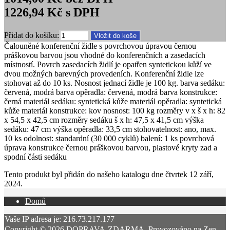
1226,94 Kč s DPH
Přidat do košíku:
Čalouněné konferenční židle s povrchovou úpravou černou
práškovou barvou jsou vhodné do konferenčních a zasedacích
místností. Povrch zasedacích židlí je opatřen syntetickou kůží ve
dvou možných barevných provedeních. Konferenční židle lze
stohovat až do 10 ks. Nosnost jednací židle je 100 kg. barva sedáku:
červená, modrá barva opěradla: červená, modrá barva konstrukce:
černá materiál sedáku: syntetická kůže materiál opěradla: syntetická
kůže materiál konstrukce: kov nosnost: 100 kg rozměry v x š x h: 82
x 54,5 x 42,5 cm rozměry sedáku š x h: 47,5 x 41,5 cm výška
sedáku: 47 cm výška opěradla: 33,5 cm stohovatelnost: ano, max.
10 ks odolnost: standardní (30 000 cyklů) balení: 1 ks povrchová
úprava konstrukce černou práškovou barvou, plastové kryty zad a
spodní části sedáku
Tento produkt byl přidán do našeho katalogu dne čtvrtek 12 září,
2024.
Domů
Vaše IP adresa je: 216.73.217.177
Copyright © 2026
DOPRAVA-ZDARMA
. Provozováno na
Zen