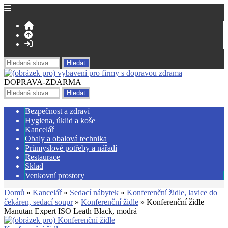
DOPRAVA-ZDARMA
Bezpečnost a zdraví
Hygiena, úklid a koše
Kancelář
Obaly a obalová technika
Průmyslové potřeby a nářadí
Restaurace
Sklad
Venkovní prostory
Domů
»
Kancelář
»
Sedací nábytek
»
Konferenční židle, lavice do
čekáren, sedací soupr
»
Konferenční židle
» Konferenční židle
Manutan Expert ISO Leath Black, modrá