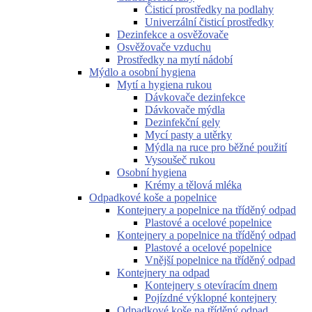
Čisticí prostředky na podlahy
Univerzální čisticí prostředky
Dezinfekce a osvěžovače
Osvěžovače vzduchu
Prostředky na mytí nádobí
Mýdlo a osobní hygiena
Mytí a hygiena rukou
Dávkovače dezinfekce
Dávkovače mýdla
Dezinfekční gely
Mycí pasty a utěrky
Mýdla na ruce pro běžné použití
Vysoušeč rukou
Osobní hygiena
Krémy a tělová mléka
Odpadkové koše a popelnice
Kontejnery a popelnice na tříděný odpad
Plastové a ocelové popelnice
Kontejnery a popelnice na tříděný odpad
Plastové a ocelové popelnice
Vnější popelnice na tříděný odpad
Kontejnery na odpad
Kontejnery s otevíracím dnem
Pojízdné výklopné kontejnery
Odpadkové koše na tříděný odpad