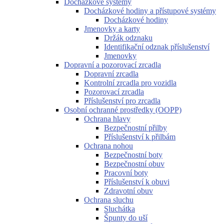
Docházkové systémy
Docházkové hodiny a přístupové systémy
Docházkové hodiny
Jmenovky a karty
Držák odznaku
Identifikační odznak příslušenství
Jmenovky
Dopravní a pozorovací zrcadla
Dopravní zrcadla
Kontrolní zrcadla pro vozidla
Pozorovací zrcadla
Příslušenství pro zrcadla
Osobní ochranné prostředky (OOPP)
Ochrana hlavy
Bezpečnostní přilby
Příslušenství k přilbám
Ochrana nohou
Bezpečnostní boty
Bezpečnostní obuv
Pracovní boty
Příslušenství k obuvi
Zdravotní obuv
Ochrana sluchu
Sluchátka
Špunty do uší