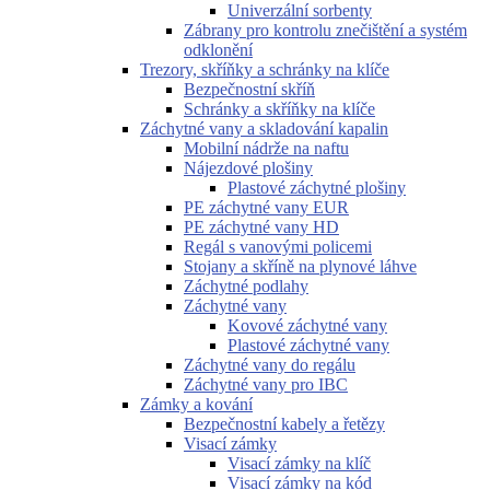
Univerzální sorbenty
Zábrany pro kontrolu znečištění a systém
odklonění
Trezory, skříňky a schránky na klíče
Bezpečnostní skříň
Schránky a skříňky na klíče
Záchytné vany a skladování kapalin
Mobilní nádrže na naftu
Nájezdové plošiny
Plastové záchytné plošiny
PE záchytné vany EUR
PE záchytné vany HD
Regál s vanovými policemi
Stojany a skříně na plynové láhve
Záchytné podlahy
Záchytné vany
Kovové záchytné vany
Plastové záchytné vany
Záchytné vany do regálu
Záchytné vany pro IBC
Zámky a kování
Bezpečnostní kabely a řetězy
Visací zámky
Visací zámky na klíč
Visací zámky na kód