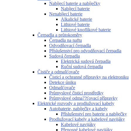
Nabíjecí baterie a nabíječky
Nabíjecí baterie
Nenabíjecí baterie
Alkalické baterie
Lithiové baterie
Lithiové knoflíkové baterie
Čerpadla a průtokoměry
Čerpadla na naftu
Odvodňovací čerpadla
Příslušenství pro odvodňovací čerpadla
Sudová čerpadla
Elektrická sudová čerpadla
Ruční sudová čerpadla
Čističe a odmašťovače
Čisticí a ochranné přípravky na elektroniku
Detekce úniku
Odmašťovače
Průmyslové čisticí prostředky
Průmyslové odma??ťovací přípravky
Elektrické rozvody a prodlužovací kabely
Autobaterie, nabíječky a kabely
Příslušenství pro baterie a nabíječky
Prodlužovací kabely a kabelové navijáky
Kabelové navijáky
Přenosné kabelové navijáky