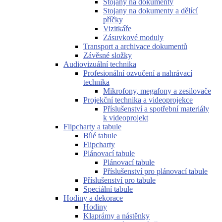
Stojany na dokumenty
Stojany na dokumenty a dělící
příčky
Vizitkáře
Zásuvkové moduly
Transport a archivace dokumentů
Závěsné složky
Audiovizuální technika
Profesionální ozvučení a nahrávací
technika
Mikrofony, megafony a zesilovače
Projekční technika a videoprojekce
Příslušenství a spotřební materiály
k videoprojekt
Flipcharty a tabule
Bílé tabule
Flipcharty
Plánovací tabule
Plánovací tabule
Příslušenství pro plánovací tabule
Příslušenství pro tabule
Speciální tabule
Hodiny a dekorace
Hodiny
Klaprámy a nástěnky