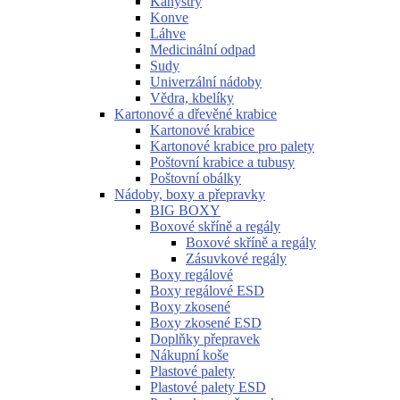
Kanystry
Konve
Láhve
Medicinální odpad
Sudy
Univerzální nádoby
Vědra, kbelíky
Kartonové a dřevěné krabice
Kartonové krabice
Kartonové krabice pro palety
Poštovní krabice a tubusy
Poštovní obálky
Nádoby, boxy a přepravky
BIG BOXY
Boxové skříně a regály
Boxové skříně a regály
Zásuvkové regály
Boxy regálové
Boxy regálové ESD
Boxy zkosené
Boxy zkosené ESD
Doplňky přepravek
Nákupní koše
Plastové palety
Plastové palety ESD