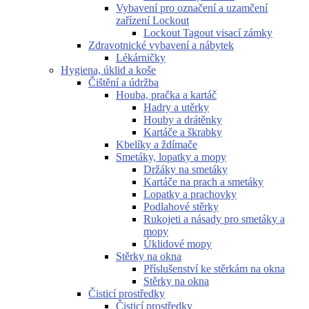
Vybavení pro označení a uzamčení
zařízení Lockout
Lockout Tagout visací zámky
Zdravotnické vybavení a nábytek
Lékárničky
Hygiena, úklid a koše
Čištění a údržba
Houba, pračka a kartáč
Hadry a utěrky
Houby a drátěnky
Kartáče a škrabky
Kbelíky a ždímače
Smetáky, lopatky a mopy
Držáky na smetáky
Kartáče na prach a smetáky
Lopatky a prachovky
Podlahové stěrky
Rukojeti a násady pro smetáky a
mopy
Úklidové mopy
Stěrky na okna
Příslušenství ke stěrkám na okna
Stěrky na okna
Čisticí prostředky
Čisticí prostředky