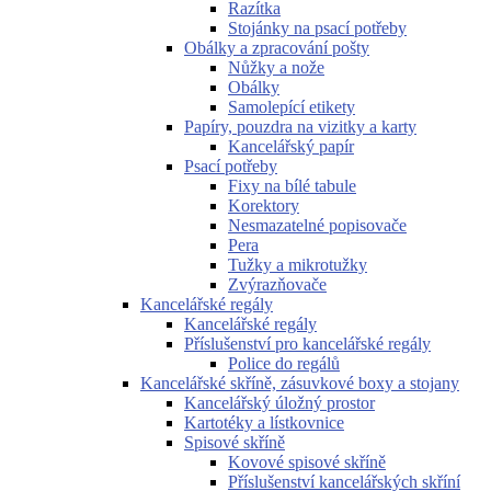
Razítka
Stojánky na psací potřeby
Obálky a zpracování pošty
Nůžky a nože
Obálky
Samolepící etikety
Papíry, pouzdra na vizitky a karty
Kancelářský papír
Psací potřeby
Fixy na bílé tabule
Korektory
Nesmazatelné popisovače
Pera
Tužky a mikrotužky
Zvýrazňovače
Kancelářské regály
Kancelářské regály
Příslušenství pro kancelářské regály
Police do regálů
Kancelářské skříně, zásuvkové boxy a stojany
Kancelářský úložný prostor
Kartotéky a lístkovnice
Spisové skříně
Kovové spisové skříně
Příslušenství kancelářských skříní