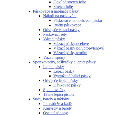
Odvíječ stretch folie
Stretch fólie
Páskovače a napínače pásky
Nářadí na páskování
Páskovače na ocelovou pásku
Ruční páskovače
Odvíječe vázací pásky
Páskovací sety
Vázací pásky
Vázací pásky ocelové
Vázací pásky polypropylenové
Vázací pásky textilní
Vázací spony
Sponkovačky, sešívačky a lepicí pásky
Lepicí pásky
Lepicí pásky
Vyztužené balicí pásky
Odvíječe lepicí pásky
Dávkovač pásky
Sponkovačky
Tavné lepicí pistole
Sudy, barely a nádoby
Ibc nádrže a kádě
Kanystry a barely
Ostatní nádoby