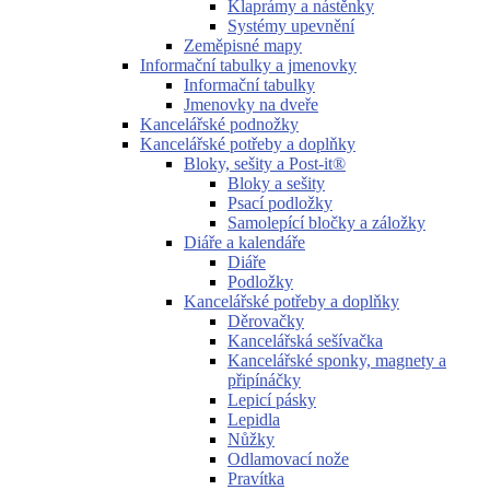
Klaprámy a nástěnky
Systémy upevnění
Zeměpisné mapy
Informační tabulky a jmenovky
Informační tabulky
Jmenovky na dveře
Kancelářské podnožky
Kancelářské potřeby a doplňky
Bloky, sešity a Post-it®
Bloky a sešity
Psací podložky
Samolepící bločky a záložky
Diáře a kalendáře
Diáře
Podložky
Kancelářské potřeby a doplňky
Děrovačky
Kancelářská sešívačka
Kancelářské sponky, magnety a
připínáčky
Lepicí pásky
Lepidla
Nůžky
Odlamovací nože
Pravítka