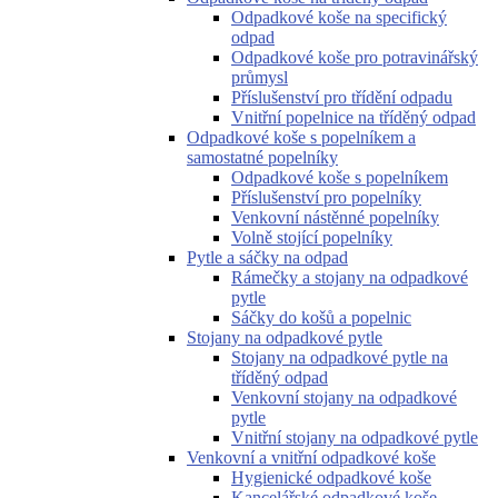
Odpadkové koše na specifický
odpad
Odpadkové koše pro potravinářský
průmysl
Příslušenství pro třídění odpadu
Vnitřní popelnice na tříděný odpad
Odpadkové koše s popelníkem a
samostatné popelníky
Odpadkové koše s popelníkem
Příslušenství pro popelníky
Venkovní nástěnné popelníky
Volně stojící popelníky
Pytle a sáčky na odpad
Rámečky a stojany na odpadkové
pytle
Sáčky do košů a popelnic
Stojany na odpadkové pytle
Stojany na odpadkové pytle na
tříděný odpad
Venkovní stojany na odpadkové
pytle
Vnitřní stojany na odpadkové pytle
Venkovní a vnitřní odpadkové koše
Hygienické odpadkové koše
Kancelářské odpadkové koše