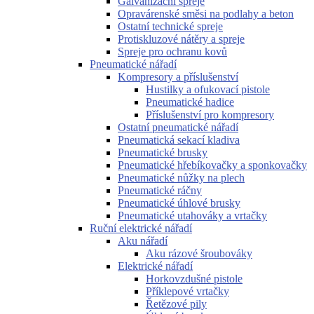
Galvanizační spreje
Opravárenské směsi na podlahy a beton
Ostatní technické spreje
Protiskluzové nátěry a spreje
Spreje pro ochranu kovů
Pneumatické nářadí
Kompresory a příslušenství
Hustilky a ofukovací pistole
Pneumatické hadice
Příslušenství pro kompresory
Ostatní pneumatické nářadí
Pneumatická sekací kladiva
Pneumatické brusky
Pneumatické hřebíkovačky a sponkovačky
Pneumatické nůžky na plech
Pneumatické ráčny
Pneumatické úhlové brusky
Pneumatické utahováky a vrtačky
Ruční elektrické nářadí
Aku nářadí
Aku rázové šroubováky
Elektrické nářadí
Horkovzdušné pistole
Příklepové vrtačky
Řetězové pily