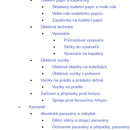
Toaletní papír a kapesníky
Skládaný toaletní papír a malé role
Velké role toaletního papíru
Zásobníky na toaletní papír
Úklidová technika
Vysavače
Průmyslové vysavače
Sáčky do vysavačů
Vysavače na kapaliny
Úklidové vozíky
Úklidové kbelíky na kolečkách
Úklidové vozíky s policemi
Vozíky na prádlo a prádelní skříně
Vozíky na prádlo
Zařízení a přípravky proti hmyzu
Spreje proti lezoucímu hmyzu
Kancelář
Akustické paravány a nábytek
Dělící stěny a stojací paravány
Ochranné paravány a přepážky, paravány