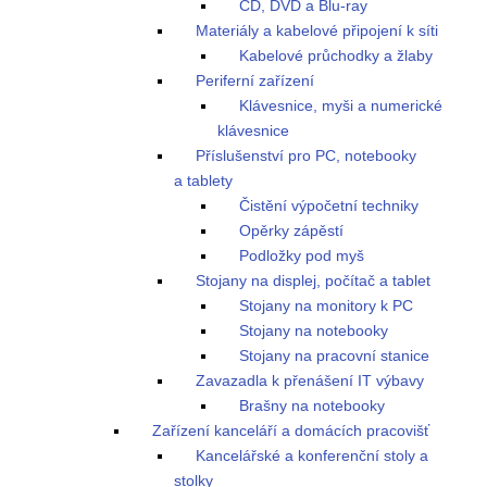
CD, DVD a Blu-ray
Materiály a kabelové připojení k síti
Kabelové průchodky a žlaby
Periferní zařízení
Klávesnice, myši a numerické
klávesnice
Příslušenství pro PC, notebooky
a tablety
Čistění výpočetní techniky
Opěrky zápěstí
Podložky pod myš
Stojany na displej, počítač a tablet
Stojany na monitory k PC
Stojany na notebooky
Stojany na pracovní stanice
Zavazadla k přenášení IT výbavy
Brašny na notebooky
Zařízení kanceláří a domácích pracovišť
Kancelářské a konferenční stoly a
stolky