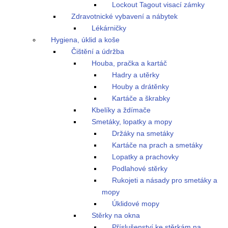
Lockout Tagout visací zámky
Zdravotnické vybavení a nábytek
Lékárničky
Hygiena, úklid a koše
Čištění a údržba
Houba, pračka a kartáč
Hadry a utěrky
Houby a drátěnky
Kartáče a škrabky
Kbelíky a ždímače
Smetáky, lopatky a mopy
Držáky na smetáky
Kartáče na prach a smetáky
Lopatky a prachovky
Podlahové stěrky
Rukojeti a násady pro smetáky a
mopy
Úklidové mopy
Stěrky na okna
Příslušenství ke stěrkám na