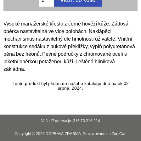
Vysoké manažerské křeslo z černé hovězí kůže. Zádová
opěrka nastavitelná ve více polohách. Naklápěcí
mechanismus nastavitelný dle hmotnosti uživatele. Vnitřní
konstrukce sedáku z bukové překližky, výplň polyuretanová
pěna bez freonů. Pevné područky z chromované oceli s
loketní opěrkou potaženou kůží. Leštěná hliníková
základna.
Tento produkt byl přidán do našeho katalogu dne pátek 02
srpna, 2024.
Vaše IP adresa je: 216.73.216.214
Copyright © 2026
DOPRAVA-ZDARMA
. Provozováno na
Zen Cart