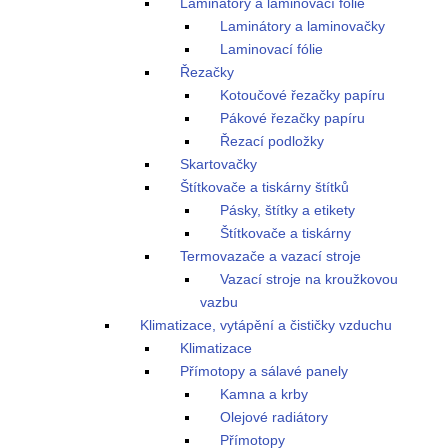
Laminátory a laminovací fólie
Laminátory a laminovačky
Laminovací fólie
Řezačky
Kotoučové řezačky papíru
Pákové řezačky papíru
Řezací podložky
Skartovačky
Štítkovače a tiskárny štítků
Pásky, štítky a etikety
Štítkovače a tiskárny
Termovazače a vazací stroje
Vazací stroje na kroužkovou
vazbu
Klimatizace, vytápění a čističky vzduchu
Klimatizace
Přímotopy a sálavé panely
Kamna a krby
Olejové radiátory
Přímotopy