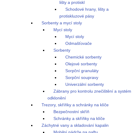
lišty a protiskl
Schodové hrany, lišty a
protiskluzové pásy
Sorbenty a mycí stoly
Mycí stoly
Mycí stoly
Odmašťovače
Sorbenty
Chemické sorbenty
Olejové sorbenty
Sorpční granuláty
Sorpční soupravy
Univerzální sorbenty
Zábrany pro kontrolu znečištění a systém
odklonění
Trezory, skříňky a schránky na klíče
Bezpečnostní skříň
Schránky a skříňky na klíče
Záchytné vany a skladování kapalin
Mobilní nádrže na naftu