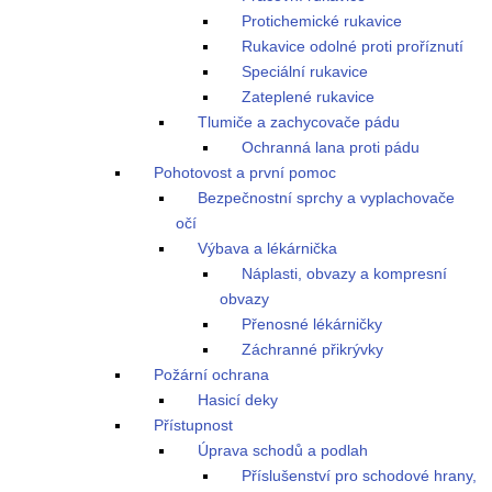
Protichemické rukavice
Rukavice odolné proti proříznutí
Speciální rukavice
Zateplené rukavice
Tlumiče a zachycovače pádu
Ochranná lana proti pádu
Pohotovost a první pomoc
Bezpečnostní sprchy a vyplachovače
očí
Výbava a lékárnička
Náplasti, obvazy a kompresní
obvazy
Přenosné lékárničky
Záchranné přikrývky
Požární ochrana
Hasicí deky
Přístupnost
Úprava schodů a podlah
Příslušenství pro schodové hrany,