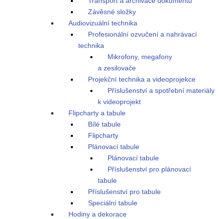
Transport a archivace dokumentů
Závěsné složky
Audiovizuální technika
Profesionální ozvučení a nahrávací
technika
Mikrofony, megafony
a zesilovače
Projekční technika a videoprojekce
Příslušenství a spotřební materiály
k videoprojekt
Flipcharty a tabule
Bílé tabule
Flipcharty
Plánovací tabule
Plánovací tabule
Příslušenství pro plánovací
tabule
Příslušenství pro tabule
Speciální tabule
Hodiny a dekorace