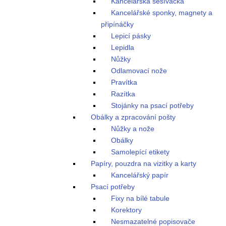
Kancelářská sešívačka
Kancelářské sponky, magnety a
připínáčky
Lepicí pásky
Lepidla
Nůžky
Odlamovací nože
Pravítka
Razítka
Stojánky na psací potřeby
Obálky a zpracování pošty
Nůžky a nože
Obálky
Samolepící etikety
Papíry, pouzdra na vizitky a karty
Kancelářský papír
Psací potřeby
Fixy na bílé tabule
Korektory
Nesmazatelné popisovače