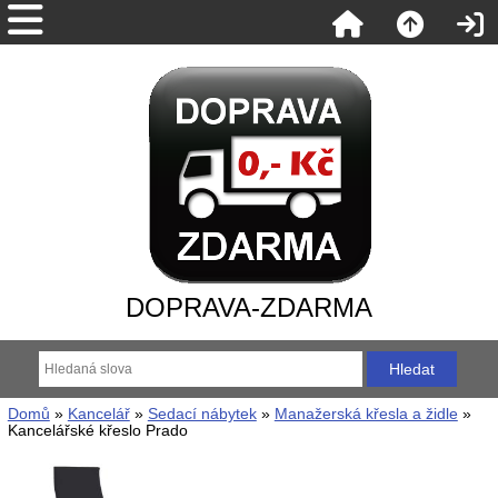
DOPRAVA-ZDARMA
Domů
»
Kancelář
»
Sedací nábytek
»
Manažerská křesla a židle
»
Kancelářské křeslo Prado