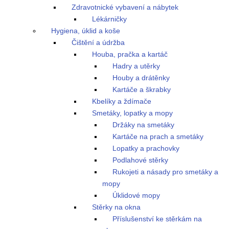
Zdravotnické vybavení a nábytek
Lékárničky
Hygiena, úklid a koše
Čištění a údržba
Houba, pračka a kartáč
Hadry a utěrky
Houby a drátěnky
Kartáče a škrabky
Kbelíky a ždímače
Smetáky, lopatky a mopy
Držáky na smetáky
Kartáče na prach a smetáky
Lopatky a prachovky
Podlahové stěrky
Rukojeti a násady pro smetáky a
mopy
Úklidové mopy
Stěrky na okna
Příslušenství ke stěrkám na