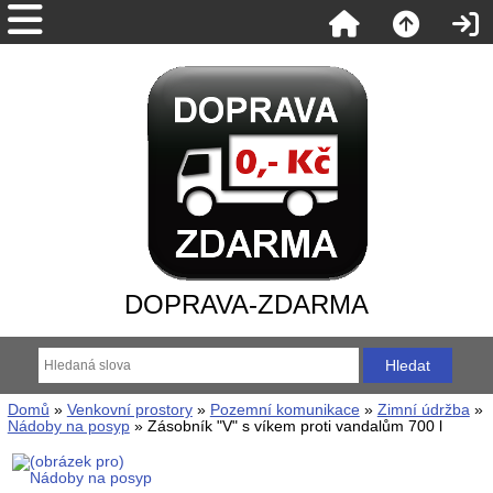
DOPRAVA-ZDARMA
Domů
»
Venkovní prostory
»
Pozemní komunikace
»
Zimní údržba
»
Nádoby na posyp
» Zásobník "V" s víkem proti vandalům 700 l