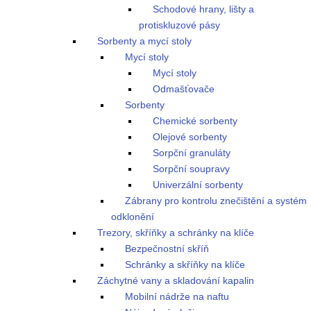
Schodové hrany, lišty a
protiskluzové pásy
Sorbenty a mycí stoly
Mycí stoly
Mycí stoly
Odmašťovače
Sorbenty
Chemické sorbenty
Olejové sorbenty
Sorpční granuláty
Sorpční soupravy
Univerzální sorbenty
Zábrany pro kontrolu znečištění a systém
odklonění
Trezory, skříňky a schránky na klíče
Bezpečnostní skříň
Schránky a skříňky na klíče
Záchytné vany a skladování kapalin
Mobilní nádrže na naftu