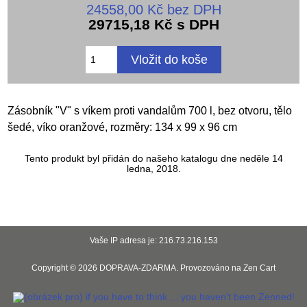
24558,00 Kč bez DPH
29715,18 Kč s DPH
Zásobník "V" s víkem proti vandalům 700 l, bez otvoru, tělo
šedé, víko oranžové, rozměry: 134 x 99 x 96 cm
Tento produkt byl přidán do našeho katalogu dne neděle 14
ledna, 2018.
Vaše IP adresa je: 216.73.216.153
Copyright © 2026
DOPRAVA-ZDARMA
. Provozováno na
Zen Cart