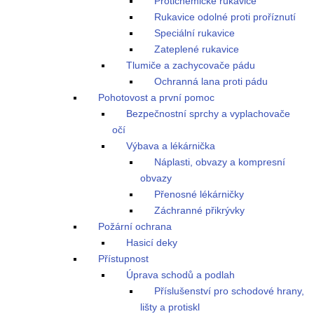
Protichemické rukavice
Rukavice odolné proti proříznutí
Speciální rukavice
Zateplené rukavice
Tlumiče a zachycovače pádu
Ochranná lana proti pádu
Pohotovost a první pomoc
Bezpečnostní sprchy a vyplachovače
očí
Výbava a lékárnička
Náplasti, obvazy a kompresní
obvazy
Přenosné lékárničky
Záchranné přikrývky
Požární ochrana
Hasicí deky
Přístupnost
Úprava schodů a podlah
Příslušenství pro schodové hrany,
lišty a protiskl