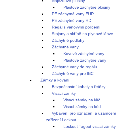
Nájezdové plošiny
Plastové záchytné plošiny
PE záchytné vany EUR
PE záchytné vany HD
Regál s vanovými policemi
Stojany a skříně na plynové láhve
Záchytné podlahy
Záchytné vany
Kovové záchytné vany
Plastové záchytné vany
Záchytné vany do regálu
Záchytné vany pro IBC
Zámky a kování
Bezpečnostní kabely a řetězy
Visací zámky
Visací zámky na klíč
Visací zámky na kód
Vybavení pro označení a uzamčení
zařízení Lockout
Lockout Tagout visací zámky