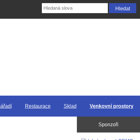
ářadí
Restaurace
Sklad
Venkovní prostory
Sponzoři