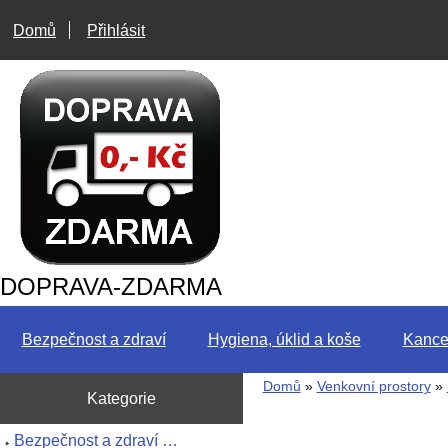
Domů
Přihlásit
DOPRAVA-ZDARMA
Bezpečnost a zdraví
Hygiena, úklid a koše
Kance
Domů
»
Venkovní prostory
»
Kategorie
Bezpečnost a zdraví …