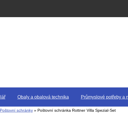
lář
Obaly a obalová technika
Průmyslové potřeby a n
Poštovní schránky
» Poštovní schránka Rottner Villa Spezial-Set