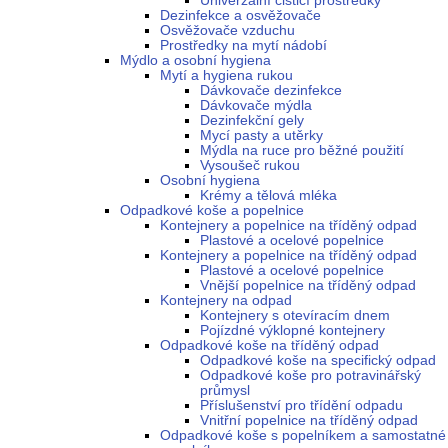
Univerzální čisticí prostředky
Dezinfekce a osvěžovače
Osvěžovače vzduchu
Prostředky na mytí nádobí
Mýdlo a osobní hygiena
Mytí a hygiena rukou
Dávkovače dezinfekce
Dávkovače mýdla
Dezinfekční gely
Mycí pasty a utěrky
Mýdla na ruce pro běžné použití
Vysoušeč rukou
Osobní hygiena
Krémy a tělová mléka
Odpadkové koše a popelnice
Kontejnery a popelnice na tříděný odpad
Plastové a ocelové popelnice
Kontejnery a popelnice na tříděný odpad
Plastové a ocelové popelnice
Vnější popelnice na tříděný odpad
Kontejnery na odpad
Kontejnery s otevíracím dnem
Pojízdné výklopné kontejnery
Odpadkové koše na tříděný odpad
Odpadkové koše na specifický odpad
Odpadkové koše pro potravinářský
průmysl
Příslušenství pro třídění odpadu
Vnitřní popelnice na tříděný odpad
Odpadkové koše s popelníkem a samostatné