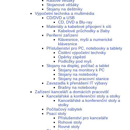
Řadové věšáky
Stojanové věšáky
Stojany na deštníky
Výpočetní technika a multimédia
CD/DVD a USB
CD, DVD a Blu-ray
Materiály a kabelové připojení k síti
Kabelové průchodky a žlaby
Periferní zařízení
Klávesnice, myši a numerické
klávesnice
Příslušenství pro PC, notebooky a tablety
Čistění výpočetní techniky
Opěrky zápěstí
Podložky pod myš
Stojany na displej, počítač a tablet
Stojany na monitory k PC
Stojany na notebooky
Stojany na pracovní stanice
Zavazadla k přenášení IT výbavy
Brašny na notebooky
Zařízení kanceláří a domácích pracovišť
Kancelářské a konferenční stoly a stolky
Kancelářské a konferenční stoly a
stolky
Počítačový nábytek
Psací stoly
Příslušenství pro kanceláře
Rohové stoly
Rovné stoly