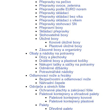
Přepravky na pečivo
Přepravky ovoce, zelenina
Přepravky podle EURO norem
Přepravky skládací
Přepravky skládací bez víka
Přepravky skládací s víkem
Přepravky stohovací SN
Přepravní boxy
Skládací přepravky
Stohovatelné boxy
Úložné boxy
Kovové úložné boxy
Plastové úložné boxy
Zásuvné boxy a organizéry
Obaly a nádoby na potraviny
Dózy a plechovky
Drátěné boxy a plastové košíky
Nákupní tašky a sáčky na potraviny
Odměrné džbánky
Potravinářské nádoby
Odlamovací nože a řezáky
Bezpečnostní a odlamovací nože
Náhradní čepele
Odvíječe a stretch fólie
Ochranné plachty a zakrývací fólie
Paletové kontejnery a ohradové palety
Paletové kontejnery kovové
Paletové kontejnery plastové
Palety
Dřevěné palety