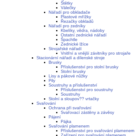
Štětky
Válečky
Nářadí pro obkladače
Plastové mřížky
Řezačky obkladů
Nářadí pro zedníky
Kbelíky, vědra, nádoby
Ostatní zednické nářadí
Špachtle
Zednické lžíce
Strojařské nářadí
Vnitřní a vnější závitníky pro strojaře
Stacionární nářadí a dílenské stroje
Brusky
Příslušenství pro stolní brusky
Stolní brusky
Lisy a pákové nůžky
Pily
Soustruhy a příslušenství
Příslušenství pro soustruhy
Soustruhy
Stolní a sloupov?? vrtačky
Svařování
Ochrana při svařování
Svařovací zástěny a závěsy
Pájení
Pájka
Svařování plamenem
Příslušenství pro svařování plamenem
Zařízení pro svařování plamenem