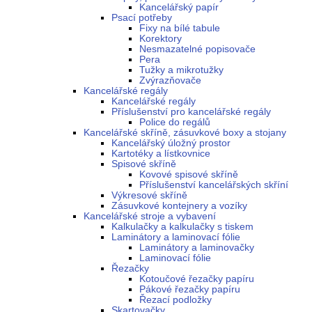
Kancelářský papír
Psací potřeby
Fixy na bílé tabule
Korektory
Nesmazatelné popisovače
Pera
Tužky a mikrotužky
Zvýrazňovače
Kancelářské regály
Kancelářské regály
Příslušenství pro kancelářské regály
Police do regálů
Kancelářské skříně, zásuvkové boxy a stojany
Kancelářský úložný prostor
Kartotéky a lístkovnice
Spisové skříně
Kovové spisové skříně
Příslušenství kancelářských skříní
Výkresové skříně
Zásuvkové kontejnery a vozíky
Kancelářské stroje a vybavení
Kalkulačky a kalkulačky s tiskem
Laminátory a laminovací fólie
Laminátory a laminovačky
Laminovací fólie
Řezačky
Kotoučové řezačky papíru
Pákové řezačky papíru
Řezací podložky
Skartovačky