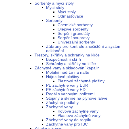
Sorbenty a mycí stoly
Mycí stoly
Mycí stoly
Odmašťovače
Sorbenty
Chemické sorbenty
Olejové sorbenty
Sorpční granuláty
Sorpční soupravy
Univerzální sorbenty
Zábrany pro kontrolu znečištění a systém
odklonění
Trezory, skříňky a schránky na klíče
Bezpečnostní skříň
Schránky a skříňky na klíče
Záchytné vany a skladování kapalin
Mobilní nádrže na naftu
Nájezdové plošiny
Plastové záchytné plošiny
PE záchytné vany EUR
PE záchytné vany HD
Regál s vanovými policemi
Stojany a skříně na plynové láhve
Záchytné podlahy
Záchytné vany
Kovové záchytné vany
Plastové záchytné vany
Záchytné vany do regálu
Záchytné vany pro IBC
Zámky a kování