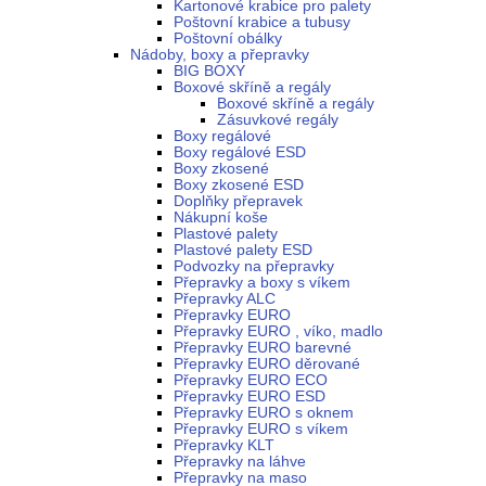
Kartonové krabice pro palety
Poštovní krabice a tubusy
Poštovní obálky
Nádoby, boxy a přepravky
BIG BOXY
Boxové skříně a regály
Boxové skříně a regály
Zásuvkové regály
Boxy regálové
Boxy regálové ESD
Boxy zkosené
Boxy zkosené ESD
Doplňky přepravek
Nákupní koše
Plastové palety
Plastové palety ESD
Podvozky na přepravky
Přepravky a boxy s víkem
Přepravky ALC
Přepravky EURO
Přepravky EURO , víko, madlo
Přepravky EURO barevné
Přepravky EURO děrované
Přepravky EURO ECO
Přepravky EURO ESD
Přepravky EURO s oknem
Přepravky EURO s víkem
Přepravky KLT
Přepravky na láhve
Přepravky na maso