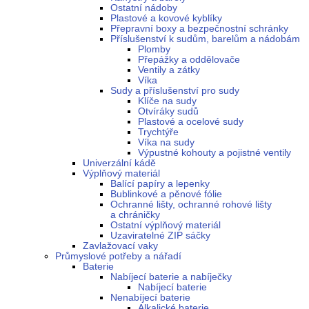
Ostatní nádoby
Plastové a kovové kyblíky
Přepravní boxy a bezpečnostní schránky
Příslušenství k sudům, barelům a nádobám
Plomby
Přepážky a oddělovače
Ventily a zátky
Víka
Sudy a příslušenství pro sudy
Klíče na sudy
Otvíráky sudů
Plastové a ocelové sudy
Trychtýře
Víka na sudy
Výpustné kohouty a pojistné ventily
Univerzální kádě
Výplňový materiál
Balící papíry a lepenky
Bublinkové a pěnové fólie
Ochranné lišty, ochranné rohové lišty
a chráničky
Ostatní výplňový materiál
Uzaviratelné ZIP sáčky
Zavlažovací vaky
Průmyslové potřeby a nářadí
Baterie
Nabíjecí baterie a nabíječky
Nabíjecí baterie
Nenabíjecí baterie
Alkalické baterie