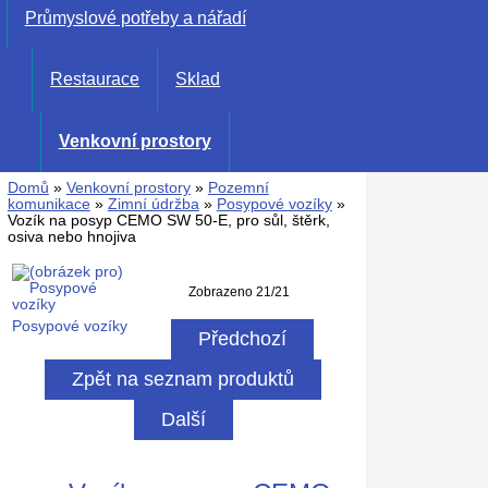
Průmyslové potřeby a nářadí
Restaurace
Sklad
Venkovní prostory
Domů
»
Venkovní prostory
»
Pozemní
komunikace
»
Zimní údržba
»
Posypové vozíky
»
Vozík na posyp CEMO SW 50-E, pro sůl, štěrk,
osiva nebo hnojiva
Zobrazeno 21/21
Posypové vozíky
Předchozí
Zpět na seznam produktů
Další