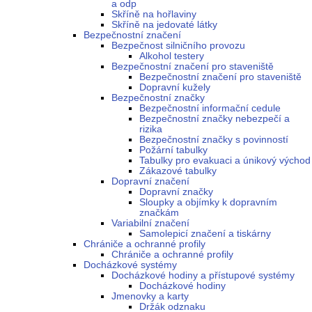
a odp
Skříně na hořlaviny
Skříně na jedovaté látky
Bezpečnostní značení
Bezpečnost silničního provozu
Alkohol testery
Bezpečnostní značení pro staveniště
Bezpečnostní značení pro staveniště
Dopravní kužely
Bezpečnostní značky
Bezpečnostní informační cedule
Bezpečnostní značky nebezpečí a
rizika
Bezpečnostní značky s povinností
Požární tabulky
Tabulky pro evakuaci a únikový východ
Zákazové tabulky
Dopravní značení
Dopravní značky
Sloupky a objímky k dopravním
značkám
Variabilní značení
Samolepicí značení a tiskárny
Chrániče a ochranné profily
Chrániče a ochranné profily
Docházkové systémy
Docházkové hodiny a přístupové systémy
Docházkové hodiny
Jmenovky a karty
Držák odznaku