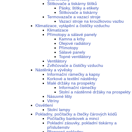
Štítkovače a tiskárny štítků
Pásky, štítky a etikety
Štítkovače a tiskárny
Termovazače a vazací stroje
Vazací stroje na kroužkovou vazbu
Klimatizace, vytápění a čističky vzduchu
Klimatizace
Přímotopy a sálavé panely
Kamna a krby
Olejové radiátory
Přímotopy
Sálavé panely
Topné ventilátory
Ventilátory
Zvlhčovače a čističky vzduchu
Nástěnky a vývěsky
Informační rámečky a kapsy
Korkové a textilní nástěnky
Malé držáky na prospekty
Informační rámečky
Stolní a nástěnné držáky na prospekty
Násuvné lišty
Vitríny
Osvětlení
Stolní lampy
Pokladny, počítačky a čtečky čárových kódů
Počítačky bankovek a mincí
Pokladní zásuvky, pokladní tiskárny a
příslušenstv
Přenosné pokladny