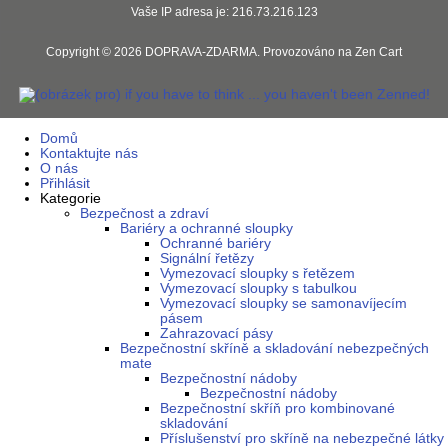
Vaše IP adresa je: 216.73.216.123
Copyright © 2026
DOPRAVA-ZDARMA
. Provozováno na
Zen Cart
Domů
Kontaktujte nás
O nás
Přihlásit
Kategorie
Bezpečnost a zdraví
Bariéry a ochranné sloupky
Ochranné bariéry
Signální řetězy
Vymezovací sloupky s řetězem
Vymezovací sloupky s tabulkou
Vymezovací sloupky se samonavíjecím
pásem
Zahrazovací pásy
Bezpečnostní skříně a skladování nebezpečných
mate
Bezpečnostní nádoby
Bezpečnostní nádoby
Bezpečnostní skříň pro kombinované
skladování
Příslušenství pro skříně na nebezpečné látky