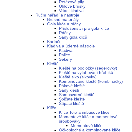
Řetězové pily
Úhlové brusky
Vrtací kladiva
Ruční nářadí a nástroje
Brusné materiály
Gola klíče a ráčny
Příslušenství pro gola klíče
Ráčny
Sady gola klíčů
Kartáče
Kladiva a úderné nástroje
Kladiva
Palice
Sekery
Kleště
Kleště na podložky (segerovky)
Kleště na vytahování hřebíků
Kleště siko (sikovky)
Kombinované kleště (kombinačky)
Pákové kleště
Sady kleští
Samosvorné kleště
Špičaté kleště
Štípací kleště
Klíče
Klíče Torx a imbusové klíče
Momentové klíče a momentové
šroubováky
Momentové klíče
Očkoploché a kombinované klíče