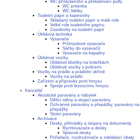
WC příslušenství a přebalovací pulty
WC prkénka
WC štětky
Toaletní papír a kapesníky
Skládaný toaletní papír a malé role
Velké role toaletního papíru
Zásobníky na toaletní papír
Úklidová technika
Vysavače
Průmyslové vysavače
Sáčky do vysavačů
Vysavače na kapaliny
Úklidové vozíky
Úklidové kbelíky na kolečkách
Úklidové vozíky s policemi
Vozíky na prádlo a prádelní skříně
Vozíky na prádlo
Zařízení a přípravky proti hmyzu
Spreje proti lezoucímu hmyzu
Kancelář
Akustické paravány a nábytek
Dělící stěny a stojací paravány
Ochranné paravány a přepážky, paravány na
přepážky
Stolní paravány
Archivace
Desky, přihrádky a stojany na dokumenty
Rychlovazače a desky
Spisové desky
Pořadače, rozdružovače a zakládací obaly