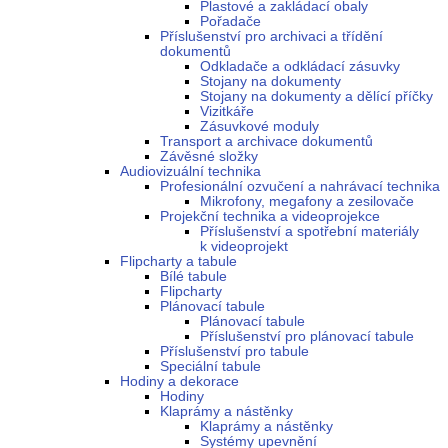
Plastové a zakládací obaly
Pořadače
Příslušenství pro archivaci a třídění
dokumentů
Odkladače a odkládací zásuvky
Stojany na dokumenty
Stojany na dokumenty a dělící příčky
Vizitkáře
Zásuvkové moduly
Transport a archivace dokumentů
Závěsné složky
Audiovizuální technika
Profesionální ozvučení a nahrávací technika
Mikrofony, megafony a zesilovače
Projekční technika a videoprojekce
Příslušenství a spotřební materiály
k videoprojekt
Flipcharty a tabule
Bílé tabule
Flipcharty
Plánovací tabule
Plánovací tabule
Příslušenství pro plánovací tabule
Příslušenství pro tabule
Speciální tabule
Hodiny a dekorace
Hodiny
Klaprámy a nástěnky
Klaprámy a nástěnky
Systémy upevnění