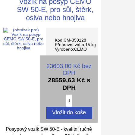
Vozík na posyp CEMO
SW 50-E, pro sůl, štěrk,
osiva nebo hnojiva
Kód:CM-359128
Přepravní váha:15 kg
Vyrobeno:CEMO
23603,00 Kč bez
DPH
28559,63 Kč s
DPH
Posypový vozík SW 50-E - kvalitní ručně