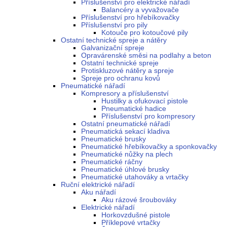
Příslušenství pro elektrické nářadí
Balancéry a vyvažovače
Příslušenství pro hřebíkovačky
Příslušenství pro pily
Kotouče pro kotoučové pily
Ostatní technické spreje a nátěry
Galvanizační spreje
Opravárenské směsi na podlahy a beton
Ostatní technické spreje
Protiskluzové nátěry a spreje
Spreje pro ochranu kovů
Pneumatické nářadí
Kompresory a příslušenství
Hustilky a ofukovací pistole
Pneumatické hadice
Příslušenství pro kompresory
Ostatní pneumatické nářadí
Pneumatická sekací kladiva
Pneumatické brusky
Pneumatické hřebíkovačky a sponkovačky
Pneumatické nůžky na plech
Pneumatické ráčny
Pneumatické úhlové brusky
Pneumatické utahováky a vrtačky
Ruční elektrické nářadí
Aku nářadí
Aku rázové šroubováky
Elektrické nářadí
Horkovzdušné pistole
Příklepové vrtačky