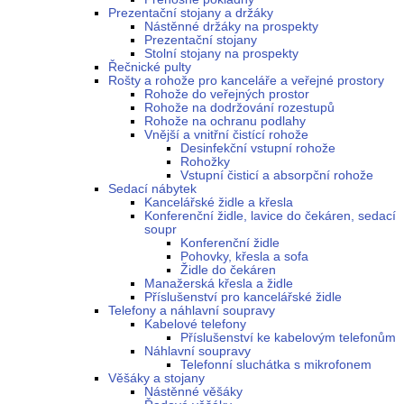
Prezentační stojany a držáky
Nástěnné držáky na prospekty
Prezentační stojany
Stolní stojany na prospekty
Řečnické pulty
Rošty a rohože pro kanceláře a veřejné prostory
Rohože do veřejných prostor
Rohože na dodržování rozestupů
Rohože na ochranu podlahy
Vnější a vnitřní čistící rohože
Desinfekční vstupní rohože
Rohožky
Vstupní čisticí a absorpční rohože
Sedací nábytek
Kancelářské židle a křesla
Konferenční židle, lavice do čekáren, sedací
soupr
Konferenční židle
Pohovky, křesla a sofa
Židle do čekáren
Manažerská křesla a židle
Příslušenství pro kancelářské židle
Telefony a náhlavní soupravy
Kabelové telefony
Příslušenství ke kabelovým telefonům
Náhlavní soupravy
Telefonní sluchátka s mikrofonem
Věšáky a stojany
Nástěnné věšáky