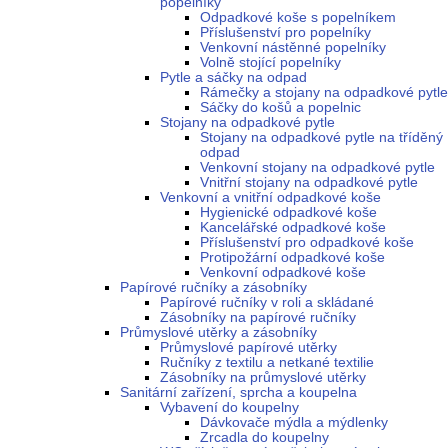
popelníky
Odpadkové koše s popelníkem
Příslušenství pro popelníky
Venkovní nástěnné popelníky
Volně stojící popelníky
Pytle a sáčky na odpad
Rámečky a stojany na odpadkové pytle
Sáčky do košů a popelnic
Stojany na odpadkové pytle
Stojany na odpadkové pytle na tříděný
odpad
Venkovní stojany na odpadkové pytle
Vnitřní stojany na odpadkové pytle
Venkovní a vnitřní odpadkové koše
Hygienické odpadkové koše
Kancelářské odpadkové koše
Příslušenství pro odpadkové koše
Protipožární odpadkové koše
Venkovní odpadkové koše
Papírové ručníky a zásobníky
Papírové ručníky v roli a skládané
Zásobníky na papírové ručníky
Průmyslové utěrky a zásobníky
Průmyslové papírové utěrky
Ručníky z textilu a netkané textilie
Zásobníky na průmyslové utěrky
Sanitární zařízení, sprcha a koupelna
Vybavení do koupelny
Dávkovače mýdla a mýdlenky
Zrcadla do koupelny