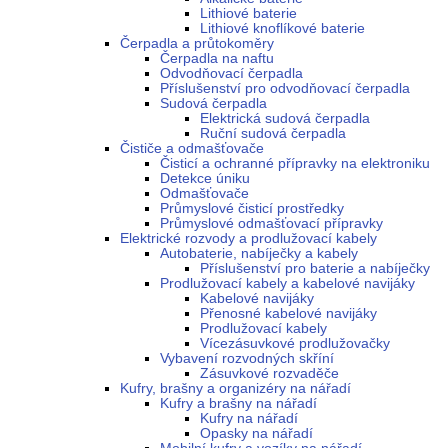
Lithiové baterie
Lithiové knoflíkové baterie
Čerpadla a průtokoměry
Čerpadla na naftu
Odvodňovací čerpadla
Příslušenství pro odvodňovací čerpadla
Sudová čerpadla
Elektrická sudová čerpadla
Ruční sudová čerpadla
Čističe a odmašťovače
Čisticí a ochranné přípravky na elektroniku
Detekce úniku
Odmašťovače
Průmyslové čisticí prostředky
Průmyslové odmašťovací přípravky
Elektrické rozvody a prodlužovací kabely
Autobaterie, nabíječky a kabely
Příslušenství pro baterie a nabíječky
Prodlužovací kabely a kabelové navijáky
Kabelové navijáky
Přenosné kabelové navijáky
Prodlužovací kabely
Vícezásuvkové prodlužovačky
Vybavení rozvodných skříní
Zásuvkové rozvaděče
Kufry, brašny a organizéry na nářadí
Kufry a brašny na nářadí
Kufry na nářadí
Opasky na nářadí