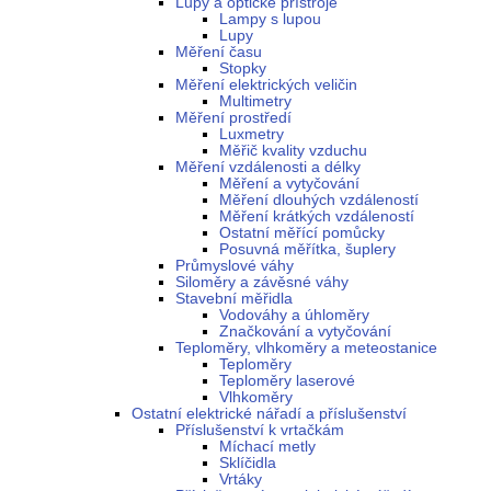
Lupy a optické přístroje
Lampy s lupou
Lupy
Měření času
Stopky
Měření elektrických veličin
Multimetry
Měření prostředí
Luxmetry
Měřič kvality vzduchu
Měření vzdálenosti a délky
Měření a vytyčování
Měření dlouhých vzdáleností
Měření krátkých vzdáleností
Ostatní měřící pomůcky
Posuvná měřítka, šuplery
Průmyslové váhy
Siloměry a závěsné váhy
Stavební měřidla
Vodováhy a úhloměry
Značkování a vytyčování
Teploměry, vlhkoměry a meteostanice
Teploměry
Teploměry laserové
Vlhkoměry
Ostatní elektrické nářadí a příslušenství
Příslušenství k vrtačkám
Míchací metly
Sklíčidla
Vrtáky