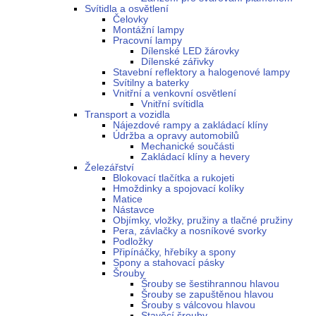
Svítidla a osvětlení
Čelovky
Montážní lampy
Pracovní lampy
Dílenské LED žárovky
Dílenské zářivky
Stavební reflektory a halogenové lampy
Svítilny a baterky
Vnitřní a venkovní osvětlení
Vnitřní svítidla
Transport a vozidla
Nájezdové rampy a zakládací klíny
Údržba a opravy automobilů
Mechanické součásti
Zakládací klíny a hevery
Železářství
Blokovací tlačítka a rukojeti
Hmoždinky a spojovací kolíky
Matice
Nástavce
Objímky, vložky, pružiny a tlačné pružiny
Pera, závlačky a nosníkové svorky
Podložky
Připínáčky, hřebíky a spony
Spony a stahovací pásky
Šrouby
Šrouby se šestihrannou hlavou
Šrouby se zapuštěnou hlavou
Šrouby s válcovou hlavou
Stavěcí šrouby