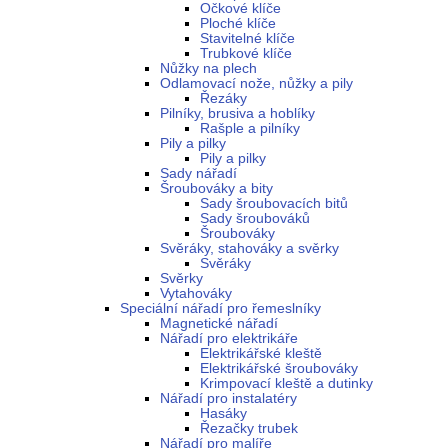
Očkové klíče
Ploché klíče
Stavitelné klíče
Trubkové klíče
Nůžky na plech
Odlamovací nože, nůžky a pily
Řezáky
Pilníky, brusiva a hoblíky
Rašple a pilníky
Pily a pilky
Pily a pilky
Sady nářadí
Šroubováky a bity
Sady šroubovacích bitů
Sady šroubováků
Šroubováky
Svěráky, stahováky a svěrky
Svěráky
Svěrky
Vytahováky
Speciální nářadí pro řemeslníky
Magnetické nářadí
Nářadí pro elektrikáře
Elektrikářské kleště
Elektrikářské šroubováky
Krimpovací kleště a dutinky
Nářadí pro instalatéry
Hasáky
Řezačky trubek
Nářadí pro malíře