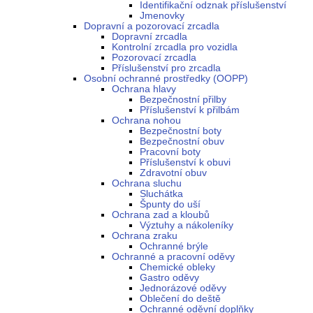
Identifikační odznak příslušenství
Jmenovky
Dopravní a pozorovací zrcadla
Dopravní zrcadla
Kontrolní zrcadla pro vozidla
Pozorovací zrcadla
Příslušenství pro zrcadla
Osobní ochranné prostředky (OOPP)
Ochrana hlavy
Bezpečnostní přilby
Příslušenství k přilbám
Ochrana nohou
Bezpečnostní boty
Bezpečnostní obuv
Pracovní boty
Příslušenství k obuvi
Zdravotní obuv
Ochrana sluchu
Sluchátka
Špunty do uší
Ochrana zad a kloubů
Výztuhy a nákoleníky
Ochrana zraku
Ochranné brýle
Ochranné a pracovní oděvy
Chemické obleky
Gastro oděvy
Jednorázové oděvy
Oblečení do deště
Ochranné oděvní doplňky