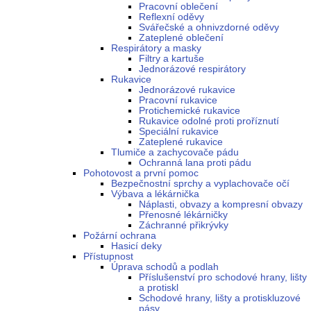
Pracovní oblečení
Reflexní oděvy
Svářečské a ohnivzdorné oděvy
Zateplené oblečení
Respirátory a masky
Filtry a kartuše
Jednorázové respirátory
Rukavice
Jednorázové rukavice
Pracovní rukavice
Protichemické rukavice
Rukavice odolné proti proříznutí
Speciální rukavice
Zateplené rukavice
Tlumiče a zachycovače pádu
Ochranná lana proti pádu
Pohotovost a první pomoc
Bezpečnostní sprchy a vyplachovače očí
Výbava a lékárnička
Náplasti, obvazy a kompresní obvazy
Přenosné lékárničky
Záchranné přikrývky
Požární ochrana
Hasicí deky
Přístupnost
Úprava schodů a podlah
Příslušenství pro schodové hrany, lišty
a protiskl
Schodové hrany, lišty a protiskluzové
pásy