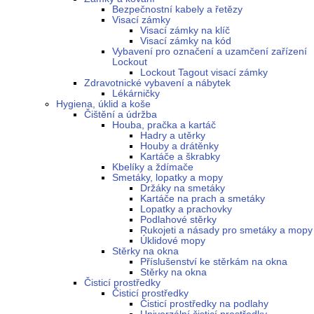
Bezpečnostní kabely a řetězy
Visací zámky
Visací zámky na klíč
Visací zámky na kód
Vybavení pro označení a uzamčení zařízení
Lockout
Lockout Tagout visací zámky
Zdravotnické vybavení a nábytek
Lékárničky
Hygiena, úklid a koše
Čištění a údržba
Houba, pračka a kartáč
Hadry a utěrky
Houby a drátěnky
Kartáče a škrabky
Kbelíky a ždímače
Smetáky, lopatky a mopy
Držáky na smetáky
Kartáče na prach a smetáky
Lopatky a prachovky
Podlahové stěrky
Rukojeti a násady pro smetáky a mopy
Úklidové mopy
Stěrky na okna
Příslušenství ke stěrkám na okna
Stěrky na okna
Čisticí prostředky
Čisticí prostředky
Čisticí prostředky na podlahy