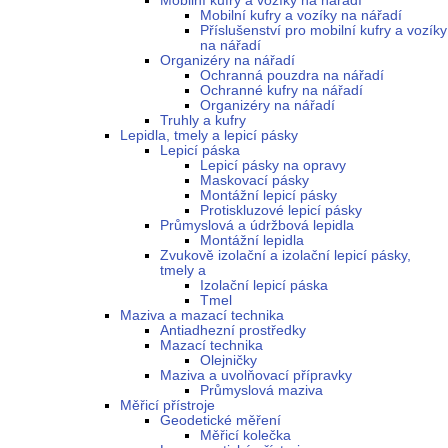
Mobilní kufry a vozíky na nářadí
Mobilní kufry a vozíky na nářadí
Příslušenství pro mobilní kufry a vozíky
na nářadí
Organizéry na nářadí
Ochranná pouzdra na nářadí
Ochranné kufry na nářadí
Organizéry na nářadí
Truhly a kufry
Lepidla, tmely a lepicí pásky
Lepicí páska
Lepicí pásky na opravy
Maskovací pásky
Montážní lepicí pásky
Protiskluzové lepicí pásky
Průmyslová a údržbová lepidla
Montážní lepidla
Zvukově izolační a izolační lepicí pásky,
tmely a
Izolační lepicí páska
Tmel
Maziva a mazací technika
Antiadhezní prostředky
Mazací technika
Olejničky
Maziva a uvolňovací přípravky
Průmyslová maziva
Měřicí přístroje
Geodetické měření
Měřicí kolečka