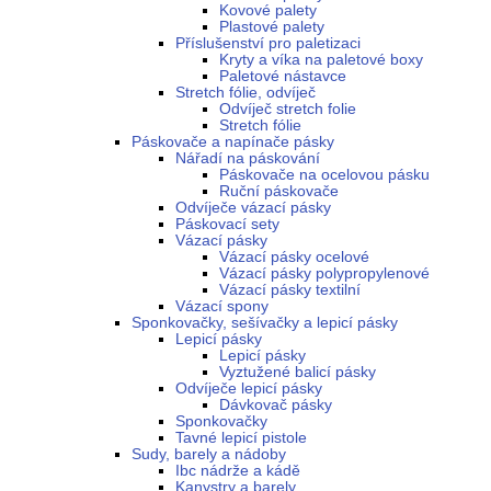
Kovové palety
Plastové palety
Příslušenství pro paletizaci
Kryty a víka na paletové boxy
Paletové nástavce
Stretch fólie, odvíječ
Odvíječ stretch folie
Stretch fólie
Páskovače a napínače pásky
Nářadí na páskování
Páskovače na ocelovou pásku
Ruční páskovače
Odvíječe vázací pásky
Páskovací sety
Vázací pásky
Vázací pásky ocelové
Vázací pásky polypropylenové
Vázací pásky textilní
Vázací spony
Sponkovačky, sešívačky a lepicí pásky
Lepicí pásky
Lepicí pásky
Vyztužené balicí pásky
Odvíječe lepicí pásky
Dávkovač pásky
Sponkovačky
Tavné lepicí pistole
Sudy, barely a nádoby
Ibc nádrže a kádě
Kanystry a barely