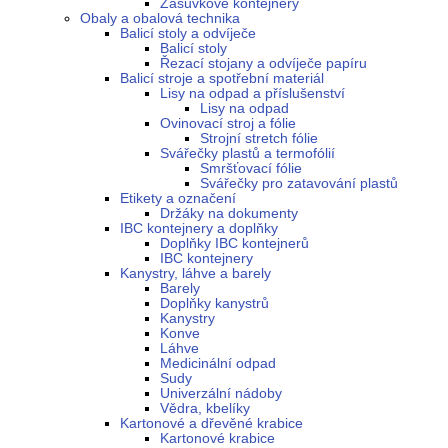
Zásuvkové kontejnery
Obaly a obalová technika
Balicí stoly a odvíječe
Balicí stoly
Řezací stojany a odvíječe papíru
Balicí stroje a spotřební materiál
Lisy na odpad a příslušenství
Lisy na odpad
Ovinovací stroj a fólie
Strojní stretch fólie
Svářečky plastů a termofólií
Smršťovací fólie
Svářečky pro zatavování plastů
Etikety a označení
Držáky na dokumenty
IBC kontejnery a doplňky
Doplňky IBC kontejnerů
IBC kontejnery
Kanystry, láhve a barely
Barely
Doplňky kanystrů
Kanystry
Konve
Láhve
Medicinální odpad
Sudy
Univerzální nádoby
Vědra, kbelíky
Kartonové a dřevěné krabice
Kartonové krabice