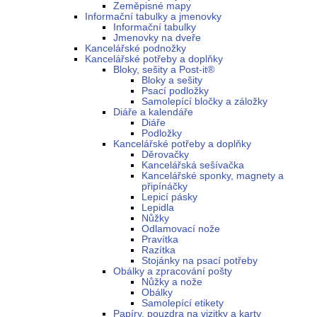
Zeměpisné mapy
Informační tabulky a jmenovky
Informační tabulky
Jmenovky na dveře
Kancelářské podnožky
Kancelářské potřeby a doplňky
Bloky, sešity a Post-it®
Bloky a sešity
Psací podložky
Samolepící bločky a záložky
Diáře a kalendáře
Diáře
Podložky
Kancelářské potřeby a doplňky
Děrovačky
Kancelářská sešívačka
Kancelářské sponky, magnety a
připínáčky
Lepicí pásky
Lepidla
Nůžky
Odlamovací nože
Pravítka
Razítka
Stojánky na psací potřeby
Obálky a zpracování pošty
Nůžky a nože
Obálky
Samolepící etikety
Papíry, pouzdra na vizitky a karty