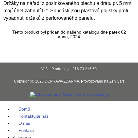
Držáky na nářadí z pozinkovaného plechu a drátu pr. 5 mm
mají úhel zahnutí 0 °. Součástí jsou plastové pojistky proti
vypadnutí držáků z perforovaného panelu.
Tento produkt byl přidán do našeho katalogu dne pátek 02
srpna, 2024.
Vaše IP adresa je: 216.73.216.50
Copyright © 2026
DOPRAVA-ZDARMA
. Provozováno na
Zen Cart
Domů
Kontaktujte nás
O nás
Přihlásit
Kategorie