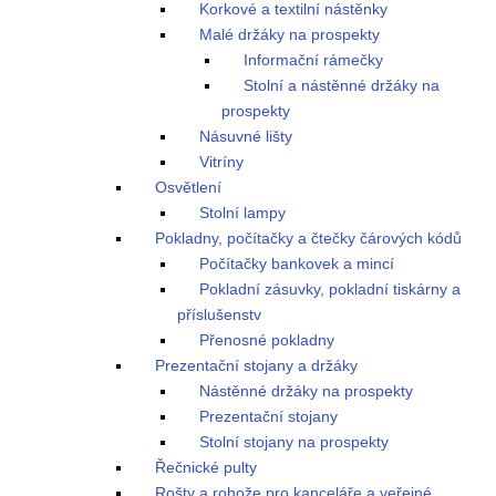
Korkové a textilní nástěnky
Malé držáky na prospekty
Informační rámečky
Stolní a nástěnné držáky na
prospekty
Násuvné lišty
Vitríny
Osvětlení
Stolní lampy
Pokladny, počítačky a čtečky čárových kódů
Počítačky bankovek a mincí
Pokladní zásuvky, pokladní tiskárny a
příslušenstv
Přenosné pokladny
Prezentační stojany a držáky
Nástěnné držáky na prospekty
Prezentační stojany
Stolní stojany na prospekty
Řečnické pulty
Rošty a rohože pro kanceláře a veřejné