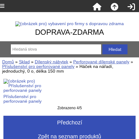
DOPRAVA-ZDARMA
Domů
»
Sklad
»
Dílenský nábytek
»
Perforované dílenské panely
»
Příslušenství pro perforované panely
» Háček na nářadí,
jednoduchý, 0 o, délka 150 mm
Příslušenství pro
perforované panely
Zobrazeno 4/5
Předchozí
Zpět na seznam produktů