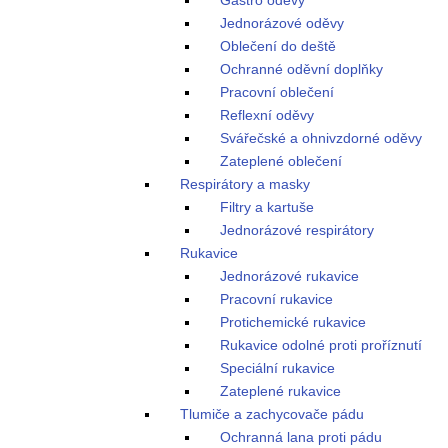
Gastro oděvy
Jednorázové oděvy
Oblečení do deště
Ochranné oděvní doplňky
Pracovní oblečení
Reflexní oděvy
Svářečské a ohnivzdorné oděvy
Zateplené oblečení
Respirátory a masky
Filtry a kartuše
Jednorázové respirátory
Rukavice
Jednorázové rukavice
Pracovní rukavice
Protichemické rukavice
Rukavice odolné proti proříznutí
Speciální rukavice
Zateplené rukavice
Tlumiče a zachycovače pádu
Ochranná lana proti pádu