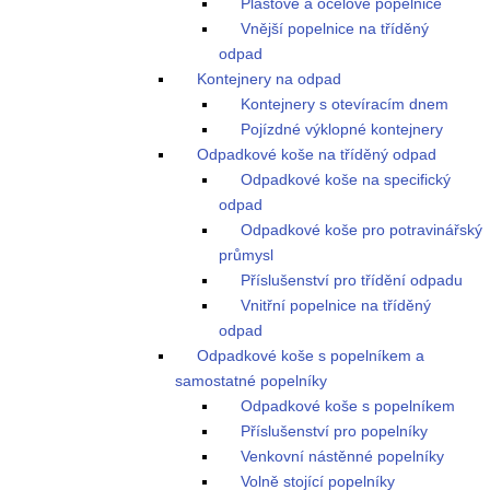
Plastové a ocelové popelnice
Vnější popelnice na tříděný
odpad
Kontejnery na odpad
Kontejnery s otevíracím dnem
Pojízdné výklopné kontejnery
Odpadkové koše na tříděný odpad
Odpadkové koše na specifický
odpad
Odpadkové koše pro potravinářský
průmysl
Příslušenství pro třídění odpadu
Vnitřní popelnice na tříděný
odpad
Odpadkové koše s popelníkem a
samostatné popelníky
Odpadkové koše s popelníkem
Příslušenství pro popelníky
Venkovní nástěnné popelníky
Volně stojící popelníky