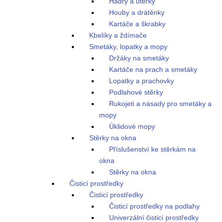
Hadry a utěrky
Houby a drátěnky
Kartáče a škrabky
Kbelíky a ždímače
Smetáky, lopatky a mopy
Držáky na smetáky
Kartáče na prach a smetáky
Lopatky a prachovky
Podlahové stěrky
Rukojeti a násady pro smetáky a
mopy
Úklidové mopy
Stěrky na okna
Příslušenství ke stěrkám na
okna
Stěrky na okna
Čisticí prostředky
Čisticí prostředky
Čisticí prostředky na podlahy
Univerzální čisticí prostředky