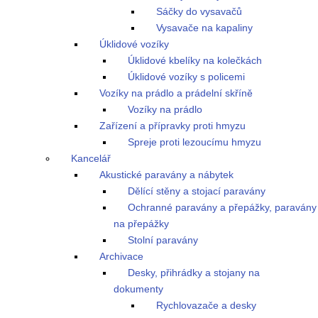
Sáčky do vysavačů
Vysavače na kapaliny
Úklidové vozíky
Úklidové kbelíky na kolečkách
Úklidové vozíky s policemi
Vozíky na prádlo a prádelní skříně
Vozíky na prádlo
Zařízení a přípravky proti hmyzu
Spreje proti lezoucímu hmyzu
Kancelář
Akustické paravány a nábytek
Dělící stěny a stojací paravány
Ochranné paravány a přepážky, paravány
na přepážky
Stolní paravány
Archivace
Desky, přihrádky a stojany na
dokumenty
Rychlovazače a desky