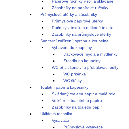
Papírové ručníky v roli a skládané
Zásobníky na papírové ručníky
Průmyslové utěrky a zásobníky
Průmyslové papírové utěrky
Ručníky z textilu a netkané textilie
Zásobníky na průmyslové utěrky
Sanitární zařízení, sprcha a koupelna
Vybavení do koupelny
Dávkovače mýdla a mýdlenky
Zrcadla do koupelny
WC příslušenství a přebalovací pulty
WC prkénka
WC štětky
Toaletní papír a kapesníky
Skládaný toaletní papír a malé role
Velké role toaletního papíru
Zásobníky na toaletní papír
Úklidová technika
Vysavače
Průmyslové vysavače