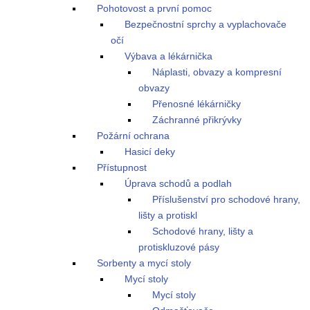
Pohotovost a první pomoc
Bezpečnostní sprchy a vyplachovače
očí
Výbava a lékárnička
Náplasti, obvazy a kompresní
obvazy
Přenosné lékárničky
Záchranné přikrývky
Požární ochrana
Hasicí deky
Přístupnost
Úprava schodů a podlah
Příslušenství pro schodové hrany,
lišty a protiskl
Schodové hrany, lišty a
protiskluzové pásy
Sorbenty a mycí stoly
Mycí stoly
Mycí stoly