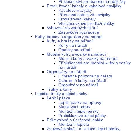
Příslušenství pro baterie a nabíječky
Prodlužovací kabely a kabelové navijáky
Kabelové navijáky
Přenosné kabelové navijáky
Prodlužovací kabely
Vícezásuvkové prodlužovačky
Vybavení rozvodných skříní
Zásuvkové rozvaděče
Kufry, brašny a organizéry na nářadí
Kufry a brašny na nářadí
Kufry na nářadí
Opasky na nářadí
Mobilní kufry a vozíky na nářadí
Mobilní kufry a vozíky na nářadí
Příslušenství pro mobilní kufry a vozíky
na nářadí
Organizéry na nářadí
Ochranná pouzdra na nářadí
Ochranné kufry na nářadí
Organizéry na nářadí
Truhly a kufry
Lepidla, tmely a lepicí pásky
Lepicí páska
Lepicí pásky na opravy
Maskovací pásky
Montážní lepicí pásky
Protiskluzové lepicí pásky
Průmyslová a údržbová lepidla
Montážní lepidla
Zvukově izolační a izolační lepicí pásky,