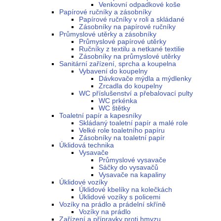
Venkovní odpadkové koše
Papírové ručníky a zásobníky
Papírové ručníky v roli a skládané
Zásobníky na papírové ručníky
Průmyslové utěrky a zásobníky
Průmyslové papírové utěrky
Ručníky z textilu a netkané textilie
Zásobníky na průmyslové utěrky
Sanitární zařízení, sprcha a koupelna
Vybavení do koupelny
Dávkovače mýdla a mýdlenky
Zrcadla do koupelny
WC příslušenství a přebalovací pulty
WC prkénka
WC štětky
Toaletní papír a kapesníky
Skládaný toaletní papír a malé role
Velké role toaletního papíru
Zásobníky na toaletní papír
Úklidová technika
Vysavače
Průmyslové vysavače
Sáčky do vysavačů
Vysavače na kapaliny
Úklidové vozíky
Úklidové kbelíky na kolečkách
Úklidové vozíky s policemi
Vozíky na prádlo a prádelní skříně
Vozíky na prádlo
Zařízení a přípravky proti hmyzu