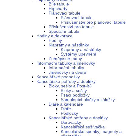
Bílé tabule
Flipcharty
Plánovací tabule
Plánovací tabule
Příslušenství pro plánovací tabule
Příslušenství pro tabule
Speciální tabule
Hodiny a dekorace
Hodiny
Klaprámy a nástěnky
Klaprámy a nástěnky
Systémy upevnění
Zeměpisné mapy
Informační tabulky a jmenovky
Informační tabulky
Jmenovky na dveře
Kancelářské podnožky
Kancelářské potřeby a doplňky
Bloky, sešity a Post-it®
Bloky a sešity
Psací podložky
Samolepící bločky a záložky
Diáře a kalendáře
Diáře
Podložky
Kancelářské potřeby a doplňky
Děrovačky
Kancelářská sešívačka
Kancelářské sponky, magnety a