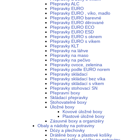
Přepravky ALC
Přepravky EURO
Přepravky EURO , víko, madlo
Přepravky EURO barevné
Přepravky EURO děrované
Přepravky EURO ECO
Přepravky EURO ESD
Přepravky EURO s oknem
Přepravky EURO s víkem
Přepravky KLT
Přepravky na láhve
Přepravky na maso
Přepravky na pečivo
Přepravky ovoce, zelenina
Přepravky podle EURO norem
Přepravky skládací
Přepravky skládací bez víka
Přepravky skládací s víkem
Přepravky stohovací SN
Přepravní boxy
Skládací přepravky
Stohovatelné boxy
Úložné boxy
Kovové úložné boxy
Plastové úložné boxy
Zásuvné boxy a organizéry
Obaly a nádoby na potraviny
Dózy a plechovky
Drátěné boxy a plastové košíky
Nákupní tašky a sáčky na potraviny