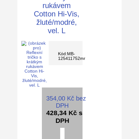
rukávem
Cotton Hi-Vis,
žluté/modré,
vel. L
Kód:MB-
125411752mr
354,00 Kč bez
DPH
428,34 Kč s
DPH