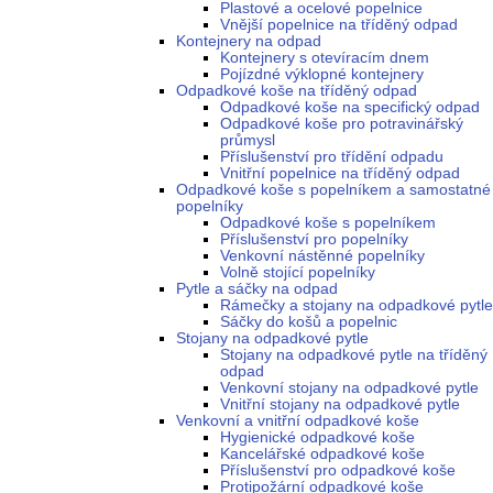
Plastové a ocelové popelnice
Vnější popelnice na tříděný odpad
Kontejnery na odpad
Kontejnery s otevíracím dnem
Pojízdné výklopné kontejnery
Odpadkové koše na tříděný odpad
Odpadkové koše na specifický odpad
Odpadkové koše pro potravinářský
průmysl
Příslušenství pro třídění odpadu
Vnitřní popelnice na tříděný odpad
Odpadkové koše s popelníkem a samostatné
popelníky
Odpadkové koše s popelníkem
Příslušenství pro popelníky
Venkovní nástěnné popelníky
Volně stojící popelníky
Pytle a sáčky na odpad
Rámečky a stojany na odpadkové pytle
Sáčky do košů a popelnic
Stojany na odpadkové pytle
Stojany na odpadkové pytle na tříděný
odpad
Venkovní stojany na odpadkové pytle
Vnitřní stojany na odpadkové pytle
Venkovní a vnitřní odpadkové koše
Hygienické odpadkové koše
Kancelářské odpadkové koše
Příslušenství pro odpadkové koše
Protipožární odpadkové koše