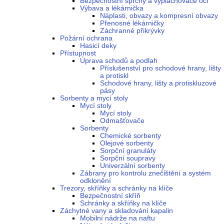
Bezpečnostní sprchy a vyplachovače očí
Výbava a lékárnička
Náplasti, obvazy a kompresní obvazy
Přenosné lékárničky
Záchranné přikrývky
Požární ochrana
Hasicí deky
Přístupnost
Úprava schodů a podlah
Příslušenství pro schodové hrany, lišty
a protiskl
Schodové hrany, lišty a protiskluzové
pásy
Sorbenty a mycí stoly
Mycí stoly
Mycí stoly
Odmašťovače
Sorbenty
Chemické sorbenty
Olejové sorbenty
Sorpční granuláty
Sorpční soupravy
Univerzální sorbenty
Zábrany pro kontrolu znečištění a systém
odklonění
Trezory, skříňky a schránky na klíče
Bezpečnostní skříň
Schránky a skříňky na klíče
Záchytné vany a skladování kapalin
Mobilní nádrže na naftu