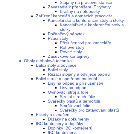
Stojany na pracovní stanice
Zavazadla k přenášení IT výbavy
Brašny na notebooky
Zařízení kanceláří a domácích pracovišť
Kancelářské a konferenční stoly a stolky
Kancelářské a konferenční stoly a
stolky
Počítačový nábytek
Psací stoly
Příslušenství pro kanceláře
Rohové stoly
Rovné stoly
Zásuvkové kontejnery
Obaly a obalová technika
Balicí stoly a odvíječe
Balicí stoly
Řezací stojany a odvíječe papíru
Balicí stroje a spotřební materiál
Lisy na odpad a příslušenství
Lisy na odpad
Ovinovací stroj a fólie
Strojní stretch fólie
Svářečky plastů a termofólií
Smršťovací fólie
Svářečky pro zatavování plastů
Etikety a označení
Držáky na dokumenty
IBC kontejnery a doplňky
Doplňky IBC kontejnerů
IBC kontejnery