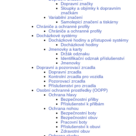
Dopravní značky
Sloupky a objímky k dopravním
značkám
Variabilní značení
Samolepicí značení a tiskárny
Chrániče a ochranné profily
Chrániče a ochranné profily
Docházkové systémy
Docházkové hodiny a přístupové systémy
Docházkové hodiny
Jmenovky a karty
Držák odznaku
Identifikační odznak příslušenství
Jmenovky
Dopravní a pozorovací zrcadla
Dopravní zrcadla
Kontrolní zrcadla pro vozidla
Pozorovací zrcadla
Příslušenství pro zrcadla
Osobní ochranné prostředky (OOPP)
Ochrana hlavy
Bezpečnostní přilby
Příslušenství k přilbám
Ochrana nohou
Bezpečnostní boty
Bezpečnostní obuv
Pracovní boty
Příslušenství k obuvi
Zdravotní obuv
Ochrana sluchu