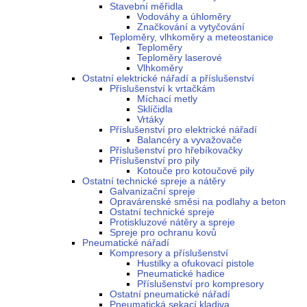
Stavební měřidla
Vodováhy a úhloměry
Značkování a vytyčování
Teploměry, vlhkoměry a meteostanice
Teploměry
Teploměry laserové
Vlhkoměry
Ostatní elektrické nářadí a příslušenství
Příslušenství k vrtačkám
Míchací metly
Sklíčidla
Vrtáky
Příslušenství pro elektrické nářadí
Balancéry a vyvažovače
Příslušenství pro hřebíkovačky
Příslušenství pro pily
Kotouče pro kotoučové pily
Ostatní technické spreje a nátěry
Galvanizační spreje
Opravárenské směsi na podlahy a beton
Ostatní technické spreje
Protiskluzové nátěry a spreje
Spreje pro ochranu kovů
Pneumatické nářadí
Kompresory a příslušenství
Hustilky a ofukovací pistole
Pneumatické hadice
Příslušenství pro kompresory
Ostatní pneumatické nářadí
Pneumatická sekací kladiva