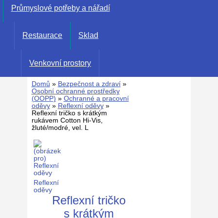
Průmyslové potřeby a nářadí
Restaurace
Sklad
Venkovní prostory
Domů
»
Bezpečnost a zdraví
»
Osobní ochranné prostředky
(OOPP)
»
Ochranné a pracovní
oděvy
»
Reflexní oděvy
»
Reflexní tričko s krátkým
rukávem Cotton Hi-Vis,
žluté/modré, vel. L
Reflexní
oděvy
Reflexní tričko
s krátkým