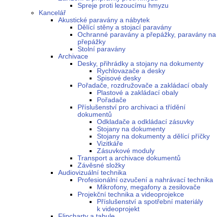
Spreje proti lezoucímu hmyzu
Kancelář
Akustické paravány a nábytek
Dělící stěny a stojací paravány
Ochranné paravány a přepážky, paravány na
přepážky
Stolní paravány
Archivace
Desky, přihrádky a stojany na dokumenty
Rychlovazače a desky
Spisové desky
Pořadače, rozdružovače a zakládací obaly
Plastové a zakládací obaly
Pořadače
Příslušenství pro archivaci a třídění
dokumentů
Odkladače a odkládací zásuvky
Stojany na dokumenty
Stojany na dokumenty a dělící příčky
Vizitkáře
Zásuvkové moduly
Transport a archivace dokumentů
Závěsné složky
Audiovizuální technika
Profesionální ozvučení a nahrávací technika
Mikrofony, megafony a zesilovače
Projekční technika a videoprojekce
Příslušenství a spotřební materiály
k videoprojekt
Flipcharty a tabule