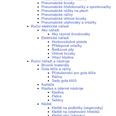
Pneumatické brusky
Pneumatické hřebíkovačky a sponkovačky
Pneumatické nůžky na plech
Pneumatické ráčny
Pneumatické úhlové brusky
Pneumatické utahováky a vrtačky
Ruční elektrické nářadí
Aku nářadí
Aku rázové šroubováky
Elektrické nářadí
Horkovzdušné pistole
Příklepové vrtačky
Řetězové pily
Úhlové brusky
Vrtací kladiva
Ruční nářadí a nástroje
Brusné materiály
Gola klíče a ráčny
Příslušenství pro gola klíče
Ráčny
Sady gola klíčů
Kartáče
Kladiva a úderné nástroje
Kladiva
Palice
Sekery
Kleště
Kleště na podložky (segerovky)
Kleště na vytahování hřebíků
Kleště siko (sikovky)