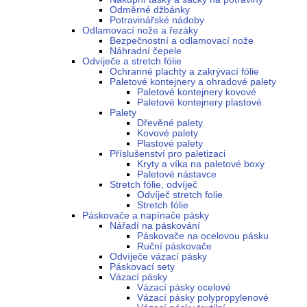
Odměrné džbánky
Potravinářské nádoby
Odlamovací nože a řezáky
Bezpečnostní a odlamovací nože
Náhradní čepele
Odvíječe a stretch fólie
Ochranné plachty a zakrývací fólie
Paletové kontejnery a ohradové palety
Paletové kontejnery kovové
Paletové kontejnery plastové
Palety
Dřevěné palety
Kovové palety
Plastové palety
Příslušenství pro paletizaci
Kryty a víka na paletové boxy
Paletové nástavce
Stretch fólie, odvíječ
Odvíječ stretch folie
Stretch fólie
Páskovače a napínače pásky
Nářadí na páskování
Páskovače na ocelovou pásku
Ruční páskovače
Odvíječe vázací pásky
Páskovací sety
Vázací pásky
Vázací pásky ocelové
Vázací pásky polypropylenové