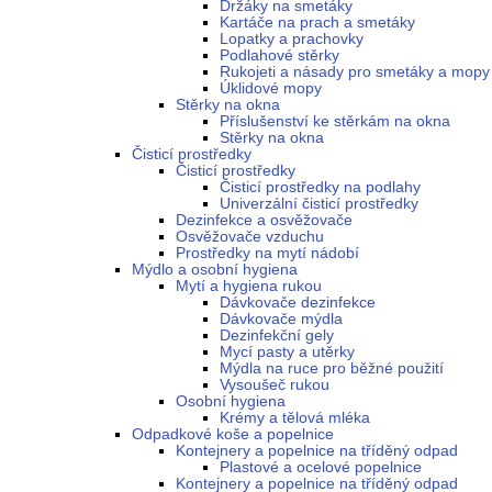
Držáky na smetáky
Kartáče na prach a smetáky
Lopatky a prachovky
Podlahové stěrky
Rukojeti a násady pro smetáky a mopy
Úklidové mopy
Stěrky na okna
Příslušenství ke stěrkám na okna
Stěrky na okna
Čisticí prostředky
Čisticí prostředky
Čisticí prostředky na podlahy
Univerzální čisticí prostředky
Dezinfekce a osvěžovače
Osvěžovače vzduchu
Prostředky na mytí nádobí
Mýdlo a osobní hygiena
Mytí a hygiena rukou
Dávkovače dezinfekce
Dávkovače mýdla
Dezinfekční gely
Mycí pasty a utěrky
Mýdla na ruce pro běžné použití
Vysoušeč rukou
Osobní hygiena
Krémy a tělová mléka
Odpadkové koše a popelnice
Kontejnery a popelnice na tříděný odpad
Plastové a ocelové popelnice
Kontejnery a popelnice na tříděný odpad