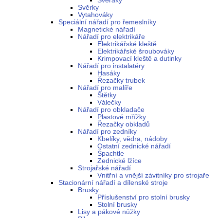
Svěráky
Svěrky
Vytahováky
Speciální nářadí pro řemeslníky
Magnetické nářadí
Nářadí pro elektrikáře
Elektrikářské kleště
Elektrikářské šroubováky
Krimpovací kleště a dutinky
Nářadí pro instalatéry
Hasáky
Řezačky trubek
Nářadí pro malíře
Štětky
Válečky
Nářadí pro obkladače
Plastové mřížky
Řezačky obkladů
Nářadí pro zedníky
Kbelíky, vědra, nádoby
Ostatní zednické nářadí
Špachtle
Zednické lžíce
Strojařské nářadí
Vnitřní a vnější závitníky pro strojaře
Stacionární nářadí a dílenské stroje
Brusky
Příslušenství pro stolní brusky
Stolní brusky
Lisy a pákové nůžky