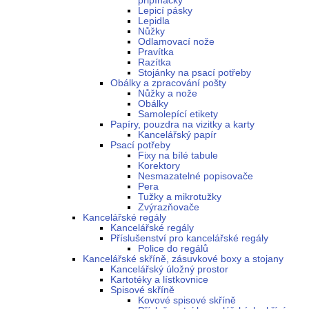
připínáčky
Lepicí pásky
Lepidla
Nůžky
Odlamovací nože
Pravítka
Razítka
Stojánky na psací potřeby
Obálky a zpracování pošty
Nůžky a nože
Obálky
Samolepící etikety
Papíry, pouzdra na vizitky a karty
Kancelářský papír
Psací potřeby
Fixy na bílé tabule
Korektory
Nesmazatelné popisovače
Pera
Tužky a mikrotužky
Zvýrazňovače
Kancelářské regály
Kancelářské regály
Příslušenství pro kancelářské regály
Police do regálů
Kancelářské skříně, zásuvkové boxy a stojany
Kancelářský úložný prostor
Kartotéky a lístkovnice
Spisové skříně
Kovové spisové skříně