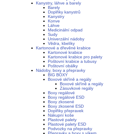
Kanystry, láhve a barely
Barely
Doplňky kanystrů
Kanystry
Konve
Láhve
Medicinální odpad
Sudy
Univerzální nádoby
Vědra, kbelíky
Kartonové a dřevěné krabice
Kartonové krabice
Kartonové krabice pro palety
Poštovní krabice a tubusy
Poštovní obálky
Nádoby, boxy a přepravky
BIG BOXY
Boxové skříně a regály
Boxové skříně a regály
Zásuvkové regály
Boxy regálové
Boxy regálové ESD
Boxy zkosené
Boxy zkosené ESD
Doplňky přepravek
Nákupní koše
Plastové palety
Plastové palety ESD
Podvozky na přepravky
Přepravky a boxy s víkem