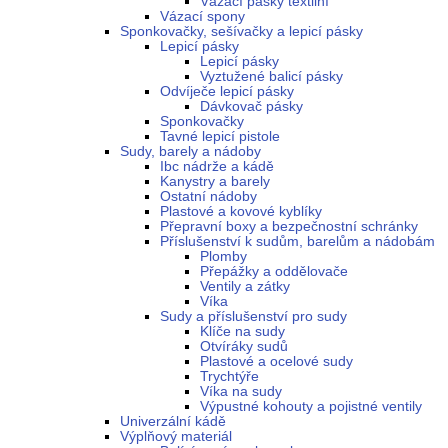
Vázací pásky textilní
Vázací spony
Sponkovačky, sešívačky a lepicí pásky
Lepicí pásky
Lepicí pásky
Vyztužené balicí pásky
Odvíječe lepicí pásky
Dávkovač pásky
Sponkovačky
Tavné lepicí pistole
Sudy, barely a nádoby
Ibc nádrže a kádě
Kanystry a barely
Ostatní nádoby
Plastové a kovové kyblíky
Přepravní boxy a bezpečnostní schránky
Příslušenství k sudům, barelům a nádobám
Plomby
Přepážky a oddělovače
Ventily a zátky
Víka
Sudy a příslušenství pro sudy
Klíče na sudy
Otvíráky sudů
Plastové a ocelové sudy
Trychtýře
Víka na sudy
Výpustné kohouty a pojistné ventily
Univerzální kádě
Výplňový materiál