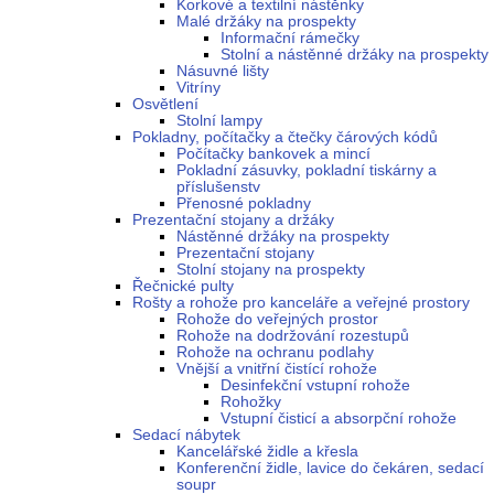
Korkové a textilní nástěnky
Malé držáky na prospekty
Informační rámečky
Stolní a nástěnné držáky na prospekty
Násuvné lišty
Vitríny
Osvětlení
Stolní lampy
Pokladny, počítačky a čtečky čárových kódů
Počítačky bankovek a mincí
Pokladní zásuvky, pokladní tiskárny a
příslušenstv
Přenosné pokladny
Prezentační stojany a držáky
Nástěnné držáky na prospekty
Prezentační stojany
Stolní stojany na prospekty
Řečnické pulty
Rošty a rohože pro kanceláře a veřejné prostory
Rohože do veřejných prostor
Rohože na dodržování rozestupů
Rohože na ochranu podlahy
Vnější a vnitřní čistící rohože
Desinfekční vstupní rohože
Rohožky
Vstupní čisticí a absorpční rohože
Sedací nábytek
Kancelářské židle a křesla
Konferenční židle, lavice do čekáren, sedací
soupr