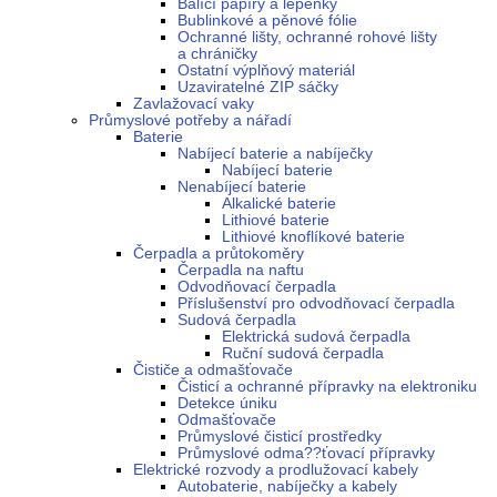
Balící papíry a lepenky
Bublinkové a pěnové fólie
Ochranné lišty, ochranné rohové lišty
a chráničky
Ostatní výplňový materiál
Uzaviratelné ZIP sáčky
Zavlažovací vaky
Průmyslové potřeby a nářadí
Baterie
Nabíjecí baterie a nabíječky
Nabíjecí baterie
Nenabíjecí baterie
Alkalické baterie
Lithiové baterie
Lithiové knoflíkové baterie
Čerpadla a průtokoměry
Čerpadla na naftu
Odvodňovací čerpadla
Příslušenství pro odvodňovací čerpadla
Sudová čerpadla
Elektrická sudová čerpadla
Ruční sudová čerpadla
Čističe a odmašťovače
Čisticí a ochranné přípravky na elektroniku
Detekce úniku
Odmašťovače
Průmyslové čisticí prostředky
Průmyslové odma??ťovací přípravky
Elektrické rozvody a prodlužovací kabely
Autobaterie, nabíječky a kabely