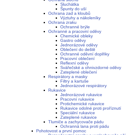
Sluchátka
Špunty do uší
Ochrana zad a kloubů
Výztuhy a nákoleníky
Ochrana zraku
Ochranné brýle
Ochranné a pracovní oděvy
Chemické obleky
Gastro oděvy
Jednorázové oděvy
Oblečení do deště
Ochranné oděvní doplňky
Pracovní oblečení
Reflexní oděvy
Svářečské a ohnivzdorné oděvy
Zateplené oblečení
Respirátory a masky
Filtry a kartuše
Jednorázové respirátory
Rukavice
Jednorázové rukavice
Pracovní rukavice
Protichemické rukavice
Rukavice odolné proti proříznutí
Speciální rukavice
Zateplené rukavice
Tlumiče a zachycovače pádu
Ochranná lana proti pádu
Pohotovost a první pomoc