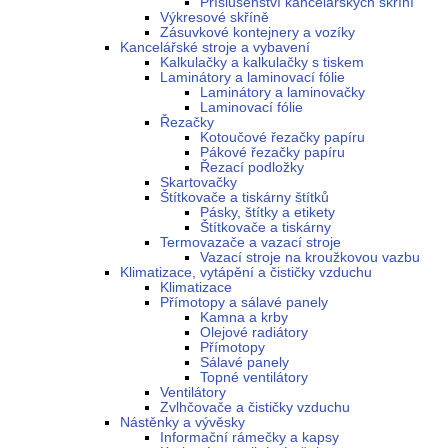
Příslušenství kancelářských skříní
Výkresové skříně
Zásuvkové kontejnery a vozíky
Kancelářské stroje a vybavení
Kalkulačky a kalkulačky s tiskem
Laminátory a laminovací fólie
Laminátory a laminovačky
Laminovací fólie
Řezačky
Kotoučové řezačky papíru
Pákové řezačky papíru
Řezací podložky
Skartovačky
Štítkovače a tiskárny štítků
Pásky, štítky a etikety
Štítkovače a tiskárny
Termovazače a vazací stroje
Vazací stroje na kroužkovou vazbu
Klimatizace, vytápění a čističky vzduchu
Klimatizace
Přímotopy a sálavé panely
Kamna a krby
Olejové radiátory
Přímotopy
Sálavé panely
Topné ventilátory
Ventilátory
Zvlhčovače a čističky vzduchu
Nástěnky a vývěsky
Informační rámečky a kapsy