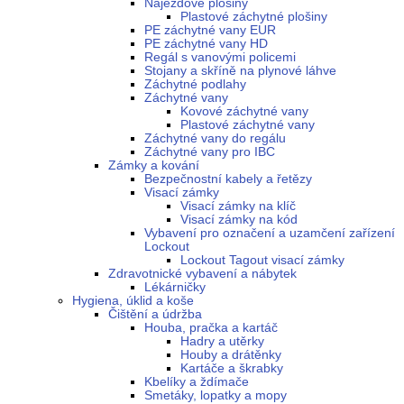
Nájezdové plošiny
Plastové záchytné plošiny
PE záchytné vany EUR
PE záchytné vany HD
Regál s vanovými policemi
Stojany a skříně na plynové láhve
Záchytné podlahy
Záchytné vany
Kovové záchytné vany
Plastové záchytné vany
Záchytné vany do regálu
Záchytné vany pro IBC
Zámky a kování
Bezpečnostní kabely a řetězy
Visací zámky
Visací zámky na klíč
Visací zámky na kód
Vybavení pro označení a uzamčení zařízení
Lockout
Lockout Tagout visací zámky
Zdravotnické vybavení a nábytek
Lékárničky
Hygiena, úklid a koše
Čištění a údržba
Houba, pračka a kartáč
Hadry a utěrky
Houby a drátěnky
Kartáče a škrabky
Kbelíky a ždímače
Smetáky, lopatky a mopy