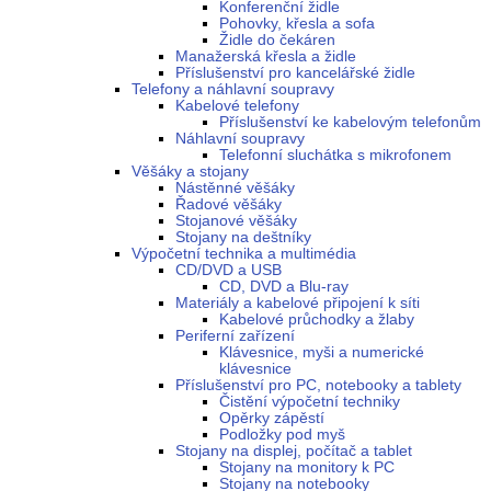
Konferenční židle
Pohovky, křesla a sofa
Židle do čekáren
Manažerská křesla a židle
Příslušenství pro kancelářské židle
Telefony a náhlavní soupravy
Kabelové telefony
Příslušenství ke kabelovým telefonům
Náhlavní soupravy
Telefonní sluchátka s mikrofonem
Věšáky a stojany
Nástěnné věšáky
Řadové věšáky
Stojanové věšáky
Stojany na deštníky
Výpočetní technika a multimédia
CD/DVD a USB
CD, DVD a Blu-ray
Materiály a kabelové připojení k síti
Kabelové průchodky a žlaby
Periferní zařízení
Klávesnice, myši a numerické
klávesnice
Příslušenství pro PC, notebooky a tablety
Čistění výpočetní techniky
Opěrky zápěstí
Podložky pod myš
Stojany na displej, počítač a tablet
Stojany na monitory k PC
Stojany na notebooky