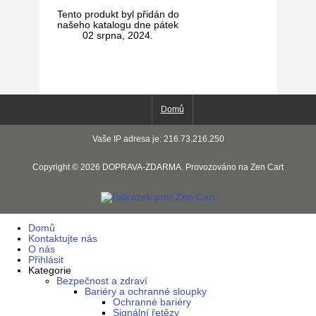
Tento produkt byl přidán do
našeho katalogu dne pátek
02 srpna, 2024.
Domů
Vaše IP adresa je: 216.73.216.250
Copyright © 2026
DOPRAVA-ZDARMA
. Provozováno na
Zen Cart
Domů
Kontaktujte nás
O nás
Přihlásit
Kategorie
Bezpečnost a zdraví
Bariéry a ochranné sloupky
Ochranné bariéry
Signální řetězy