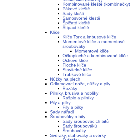
Kombinované kleště (kombinačky)
Pákové kleště
Sady kleští
Samosvorné kleště
Špičaté kleště
Štípací kleště
Klíče
Klíče Torx a imbusové klíče
Momentové klíče a momentové
šroubováky
Momentové klíče
Očkoploché a kombinované klíče
Očkové klíče
Ploché klíče
Stavitelné klíče
Trubkové klíče
Nůžky na plech
Odlamovací nože, nůžky a pily
Řezáky
Pilníky, brusiva a hoblíky
Rašple a pilníky
Pily a pilky
Pily a pilky
Sady nářadí
Šroubováky a bity
Sady šroubovacích bitů
Sady šroubováků
Šroubováky
Svěráky, stahováky a svěrky