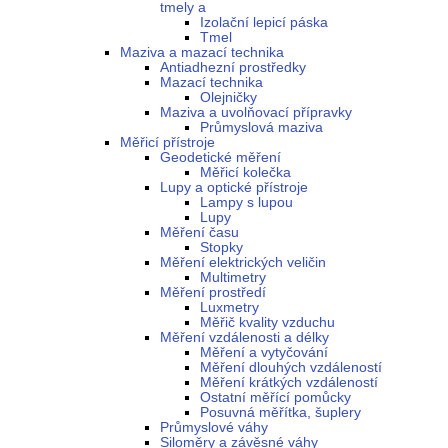
tmely a
Izolační lepicí páska
Tmel
Maziva a mazací technika
Antiadhezní prostředky
Mazací technika
Olejničky
Maziva a uvolňovací přípravky
Průmyslová maziva
Měřicí přístroje
Geodetické měření
Měřicí kolečka
Lupy a optické přístroje
Lampy s lupou
Lupy
Měření času
Stopky
Měření elektrických veličin
Multimetry
Měření prostředí
Luxmetry
Měřič kvality vzduchu
Měření vzdálenosti a délky
Měření a vytyčování
Měření dlouhých vzdáleností
Měření krátkých vzdáleností
Ostatní měřící pomůcky
Posuvná měřítka, šuplery
Průmyslové váhy
Siloměry a závěsné váhy