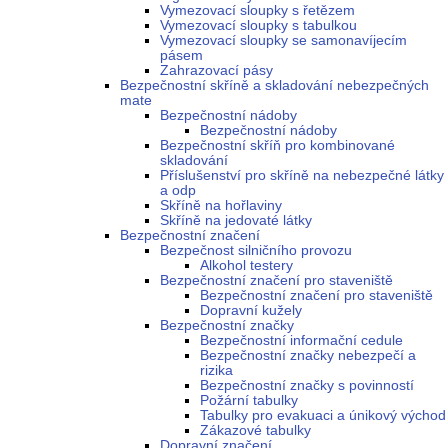
Vymezovací sloupky s řetězem
Vymezovací sloupky s tabulkou
Vymezovací sloupky se samonavíjecím
pásem
Zahrazovací pásy
Bezpečnostní skříně a skladování nebezpečných
mate
Bezpečnostní nádoby
Bezpečnostní nádoby
Bezpečnostní skříň pro kombinované
skladování
Příslušenství pro skříně na nebezpečné látky
a odp
Skříně na hořlaviny
Skříně na jedovaté látky
Bezpečnostní značení
Bezpečnost silničního provozu
Alkohol testery
Bezpečnostní značení pro staveniště
Bezpečnostní značení pro staveniště
Dopravní kužely
Bezpečnostní značky
Bezpečnostní informační cedule
Bezpečnostní značky nebezpečí a
rizika
Bezpečnostní značky s povinností
Požární tabulky
Tabulky pro evakuaci a únikový východ
Zákazové tabulky
Dopravní značení