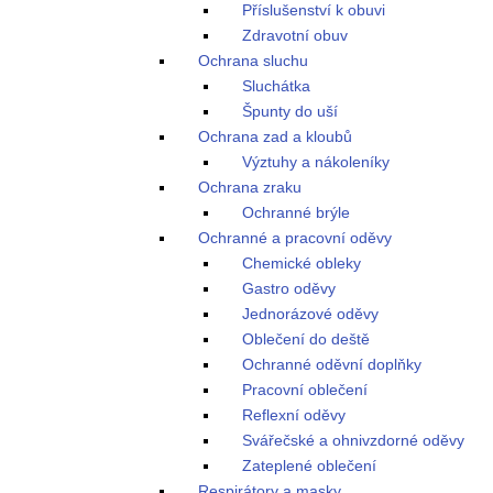
Příslušenství k obuvi
Zdravotní obuv
Ochrana sluchu
Sluchátka
Špunty do uší
Ochrana zad a kloubů
Výztuhy a nákoleníky
Ochrana zraku
Ochranné brýle
Ochranné a pracovní oděvy
Chemické obleky
Gastro oděvy
Jednorázové oděvy
Oblečení do deště
Ochranné oděvní doplňky
Pracovní oblečení
Reflexní oděvy
Svářečské a ohnivzdorné oděvy
Zateplené oblečení
Respirátory a masky