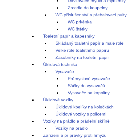
Dávkovače mýdla a mýdlenky
Zrcadla do koupelny
WC příslušenství a přebalovací pulty
WC prkénka
WC štětky
Toaletní papír a kapesníky
Skládaný toaletní papír a malé role
Velké role toaletního papíru
Zásobníky na toaletní papír
Úklidová technika
Vysavače
Průmyslové vysavače
Sáčky do vysavačů
Vysavače na kapaliny
Úklidové vozíky
Úklidové kbelíky na kolečkách
Úklidové vozíky s policemi
Vozíky na prádlo a prádelní skříně
Vozíky na prádlo
Zařízení a přípravky proti hmyzu