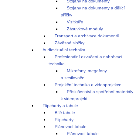
Stojany na dokumenty
Stojany na dokumenty a dělící
příčky
Vizitkáře
Zásuvkové moduly
Transport a archivace dokumentů
Závěsné složky
Audiovizuální technika
Profesionální ozvučení a nahrávací
technika
Mikrofony, megafony
a zesilovače
Projekční technika a videoprojekce
Příslušenství a spotřební materiály
k videoprojekt
Flipcharty a tabule
Bílé tabule
Flipcharty
Plánovací tabule
Plánovací tabule