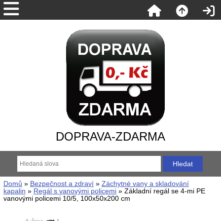
DOPRAVA-ZDARMA
Domů
»
Bezpečnost a zdraví
»
Záchytné vany a skladování
kapalin
»
Regál s vanovými policemi
» Základní regál se 4-mi PE
vanovými policemi 10/5, 100x50x200 cm