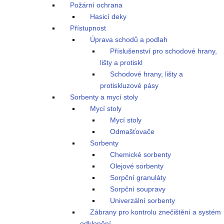
Požární ochrana
Hasicí deky
Přístupnost
Úprava schodů a podlah
Příslušenství pro schodové hrany,
lišty a protiskl
Schodové hrany, lišty a
protiskluzové pásy
Sorbenty a mycí stoly
Mycí stoly
Mycí stoly
Odmašťovače
Sorbenty
Chemické sorbenty
Olejové sorbenty
Sorpční granuláty
Sorpční soupravy
Univerzální sorbenty
Zábrany pro kontrolu znečištění a systém
odklonění