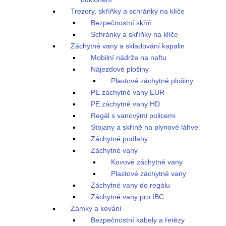
Trezory, skříňky a schránky na klíče
Bezpečnostní skříň
Schránky a skříňky na klíče
Záchytné vany a skladování kapalin
Mobilní nádrže na naftu
Nájezdové plošiny
Plastové záchytné plošiny
PE záchytné vany EUR
PE záchytné vany HD
Regál s vanovými policemi
Stojany a skříně na plynové láhve
Záchytné podlahy
Záchytné vany
Kovové záchytné vany
Plastové záchytné vany
Záchytné vany do regálu
Záchytné vany pro IBC
Zámky a kování
Bezpečnostní kabely a řetězy