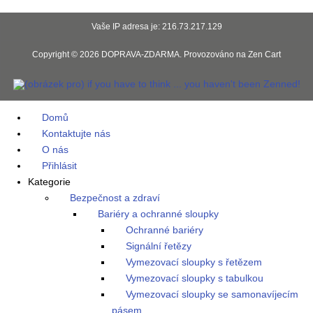
Vaše IP adresa je: 216.73.217.129
Copyright © 2026
DOPRAVA-ZDARMA
. Provozováno na
Zen Cart
Domů
Kontaktujte nás
O nás
Přihlásit
Kategorie
Bezpečnost a zdraví
Bariéry a ochranné sloupky
Ochranné bariéry
Signální řetězy
Vymezovací sloupky s řetězem
Vymezovací sloupky s tabulkou
Vymezovací sloupky se samonavíjecím
pásem