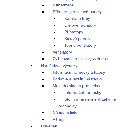
Klimatizace
Přímotopy a sálavé panely
Kamna a krby
Olejové radiátory
Přímotopy
Sálavé panely
Topné ventilátory
Ventilátory
Zvlhčovače a čističky vzduchu
Nástěnky a vývěsky
Informační rámečky a kapsy
Korkové a textilní nástěnky
Malé držáky na prospekty
Informační rámečky
Stolní a nástěnné držáky na
prospekty
Násuvné lišty
Vitríny
Osvětlení