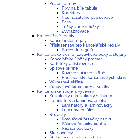
Psací potřeby
Fixy na bílé tabule
Korektory
Nesmazatelné popisovače
Pera
Tužky a mikrotužky
Zvýrazňovače
Kancelářské regály
Kancelářské regály
Příslušenství pro kancelářské regály
Police do regálů
Kancelářské skříně, zásuvkové boxy a stojany
Kancelářský úložný prostor
Kartotéky a lístkovnice
Spisové skříně
Kovové spisové skříně
Příslušenství kancelářských skříní
Výkresové skříně
Zásuvkové kontejnery a vozíky
Kancelářské stroje a vybavení
Kalkulačky a kalkulačky s tiskem
Laminátory a laminovací fólie
Laminátory a laminovačky
Laminovací fólie
Řezačky
Kotoučové řezačky papíru
Pákové řezačky papíru
Řezací podložky
Skartovačky
Štítkovače a tiskárny štítků