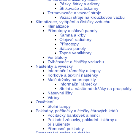
Pásky, štítky a etikety
Štítkovače a tiskárny
Termovazače a vazací stroje
Vazací stroje na kroužkovou vazbu
Klimatizace, vytápění a čističky vzduchu
Klimatizace
Přímotopy a sálavé panely
Kamna a krby
Olejové radiátory
Přímotopy
Sálavé panely
Topné ventilátory
Ventilátory
Zvlhčovače a čističky vzduchu
Nástěnky a vývěsky
Informační rámečky a kapsy
Korkové a textilní nástěnky
Malé držáky na prospekty
Informační rámečky
Stolní a nástěnné držáky na prospekty
Násuvné lišty
Vitríny
Osvětlení
Stolní lampy
Pokladny, počítačky a čtečky čárových kódů
Počítačky bankovek a mincí
Pokladní zásuvky, pokladní tiskárny a
příslušenstv
Přenosné pokladny