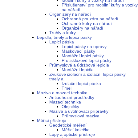
Mobilní kufry a vozíky na nářadí
Příslušenství pro mobilní kufry a vozíky
na nářadí
Organizéry na nářadí
Ochranná pouzdra na nářadí
Ochranné kufry na nářadí
Organizéry na nářadí
Truhly a kufry
Lepidla, tmely a lepicí pásky
Lepicí páska
Lepicí pásky na opravy
Maskovací pásky
Montážní lepicí pásky
Protiskluzové lepicí pásky
Průmyslová a údržbová lepidla
Montážní lepidla
Zvukově izolační a izolační lepicí pásky,
tmely a
Izolační lepicí páska
Tmel
Maziva a mazací technika
Antiadhezní prostředky
Mazací technika
Olejničky
Maziva a uvolňovací přípravky
Průmyslová maziva
Měřicí přístroje
Geodetické měření
Měřicí kolečka
Lupy a optické přístroje