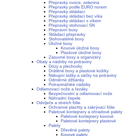
Přepravky ovoce, zelenina
Přepravky podle EURO norem
Přepravky skládací
Přepravky skládací bez víka
Přepravky skládací s víkem
Přepravky stohovací SN
Přepravní boxy
Skládací přepravky
Stohovatelné boxy
Úložné boxy
Kovové úložné boxy
Plastové úložné boxy
Zásuvné boxy a organizéry
Obaly a nádoby na potraviny
Dózy a plechovky
Drátěné boxy a plastové košíky
Nákupní tašky a sáčky na potraviny
Odměrné džbánky
Potravinářské nádoby
Odlamovací nože a řezáky
Bezpečnostní a odlamovací nože
Náhradní čepele
Odvíječe a stretch fólie
Ochranné plachty a zakrývací fólie
Paletové kontejnery a ohradové palety
Paletové kontejnery kovové
Paletové kontejnery plastové
Palety
Dřevěné palety
Kovové palety