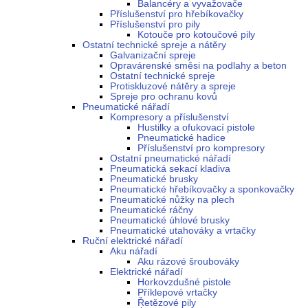
Balancéry a vyvažovače
Příslušenství pro hřebíkovačky
Příslušenství pro pily
Kotouče pro kotoučové pily
Ostatní technické spreje a nátěry
Galvanizační spreje
Opravárenské směsi na podlahy a beton
Ostatní technické spreje
Protiskluzové nátěry a spreje
Spreje pro ochranu kovů
Pneumatické nářadí
Kompresory a příslušenství
Hustilky a ofukovací pistole
Pneumatické hadice
Příslušenství pro kompresory
Ostatní pneumatické nářadí
Pneumatická sekací kladiva
Pneumatické brusky
Pneumatické hřebíkovačky a sponkovačky
Pneumatické nůžky na plech
Pneumatické ráčny
Pneumatické úhlové brusky
Pneumatické utahováky a vrtačky
Ruční elektrické nářadí
Aku nářadí
Aku rázové šroubováky
Elektrické nářadí
Horkovzdušné pistole
Příklepové vrtačky
Řetězové pily