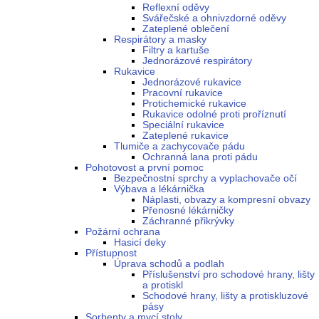
Reflexní oděvy
Svářečské a ohnivzdorné oděvy
Zateplené oblečení
Respirátory a masky
Filtry a kartuše
Jednorázové respirátory
Rukavice
Jednorázové rukavice
Pracovní rukavice
Protichemické rukavice
Rukavice odolné proti proříznutí
Speciální rukavice
Zateplené rukavice
Tlumiče a zachycovače pádu
Ochranná lana proti pádu
Pohotovost a první pomoc
Bezpečnostní sprchy a vyplachovače očí
Výbava a lékárnička
Náplasti, obvazy a kompresní obvazy
Přenosné lékárničky
Záchranné přikrývky
Požární ochrana
Hasicí deky
Přístupnost
Úprava schodů a podlah
Příslušenství pro schodové hrany, lišty
a protiskl
Schodové hrany, lišty a protiskluzové
pásy
Sorbenty a mycí stoly