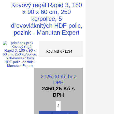
Kovový regál Rapid 3, 180
x 90 x 60 cm, 250
kg/police, 5
dřevovláknitých HDF polic,
pozink - Manutan Expert
Kód:MB-671134
2025,00 Kč bez
DPH
2450,25 Kč s
DPH