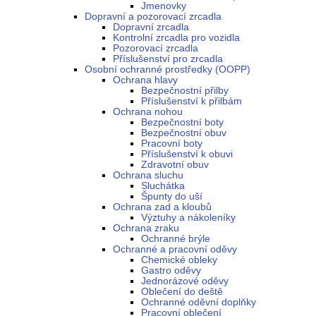
Jmenovky
Dopravní a pozorovací zrcadla
Dopravní zrcadla
Kontrolní zrcadla pro vozidla
Pozorovací zrcadla
Příslušenství pro zrcadla
Osobní ochranné prostředky (OOPP)
Ochrana hlavy
Bezpečnostní přilby
Příslušenství k přilbám
Ochrana nohou
Bezpečnostní boty
Bezpečnostní obuv
Pracovní boty
Příslušenství k obuvi
Zdravotní obuv
Ochrana sluchu
Sluchátka
Špunty do uší
Ochrana zad a kloubů
Výztuhy a nákoleníky
Ochrana zraku
Ochranné brýle
Ochranné a pracovní oděvy
Chemické obleky
Gastro oděvy
Jednorázové oděvy
Oblečení do deště
Ochranné oděvní doplňky
Pracovní oblečení