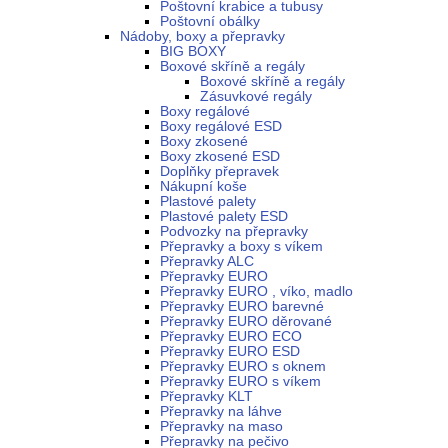
Poštovní krabice a tubusy
Poštovní obálky
Nádoby, boxy a přepravky
BIG BOXY
Boxové skříně a regály
Boxové skříně a regály
Zásuvkové regály
Boxy regálové
Boxy regálové ESD
Boxy zkosené
Boxy zkosené ESD
Doplňky přepravek
Nákupní koše
Plastové palety
Plastové palety ESD
Podvozky na přepravky
Přepravky a boxy s víkem
Přepravky ALC
Přepravky EURO
Přepravky EURO , víko, madlo
Přepravky EURO barevné
Přepravky EURO děrované
Přepravky EURO ECO
Přepravky EURO ESD
Přepravky EURO s oknem
Přepravky EURO s víkem
Přepravky KLT
Přepravky na láhve
Přepravky na maso
Přepravky na pečivo