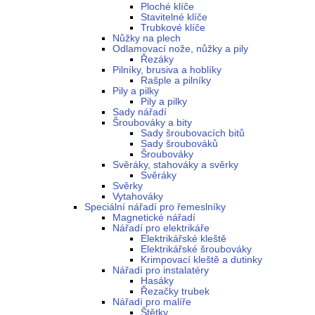
Ploché klíče
Stavitelné klíče
Trubkové klíče
Nůžky na plech
Odlamovací nože, nůžky a pily
Řezáky
Pilníky, brusiva a hoblíky
Rašple a pilníky
Pily a pilky
Pily a pilky
Sady nářadí
Šroubováky a bity
Sady šroubovacích bitů
Sady šroubováků
Šroubováky
Svěráky, stahováky a svěrky
Svěráky
Svěrky
Vytahováky
Speciální nářadí pro řemeslníky
Magnetické nářadí
Nářadí pro elektrikáře
Elektrikářské kleště
Elektrikářské šroubováky
Krimpovací kleště a dutinky
Nářadí pro instalatéry
Hasáky
Řezačky trubek
Nářadí pro malíře
Štětky