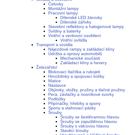
Čelovky
Montážní lampy
Pracovní lampy
Dílenské LED žárovky
Dílenské zářivky
Stavební reflektory a halogenové lampy
Svítilny a baterky
Vnitřní a venkovní osvětlení
Vnitřní svítidla
Transport a vozidla
Nájezdové rampy a zakládací klíny
Údržba a opravy automobilů
Mechanické součásti
Zakládací klíny a hevery
Železářství
Blokovací tlačítka a rukojeti
Hmoždinky a spojovací kolíky
Matice
Nástavce
Objímky, vložky, pružiny a tlačné pružiny
Pera, závlačky a nosníkové svorky
Podložky
Připínáčky, hřebíky a spony
Spony a stahovací pásky
Šrouby
Šrouby se šestihrannou hlavou
Šrouby se zapuštěnou hlavou
Šrouby s válcovou hlavou
Stavěcí šrouby