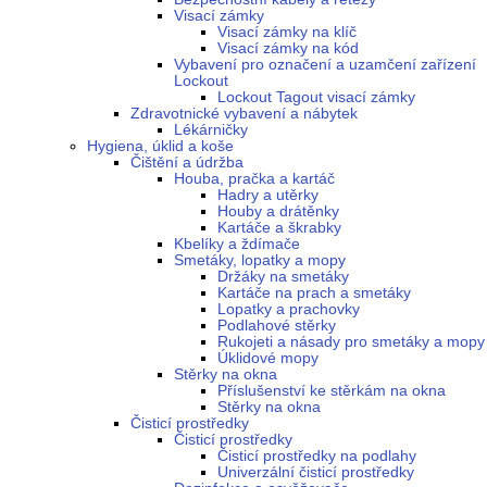
Visací zámky
Visací zámky na klíč
Visací zámky na kód
Vybavení pro označení a uzamčení zařízení
Lockout
Lockout Tagout visací zámky
Zdravotnické vybavení a nábytek
Lékárničky
Hygiena, úklid a koše
Čištění a údržba
Houba, pračka a kartáč
Hadry a utěrky
Houby a drátěnky
Kartáče a škrabky
Kbelíky a ždímače
Smetáky, lopatky a mopy
Držáky na smetáky
Kartáče na prach a smetáky
Lopatky a prachovky
Podlahové stěrky
Rukojeti a násady pro smetáky a mopy
Úklidové mopy
Stěrky na okna
Příslušenství ke stěrkám na okna
Stěrky na okna
Čisticí prostředky
Čisticí prostředky
Čisticí prostředky na podlahy
Univerzální čisticí prostředky