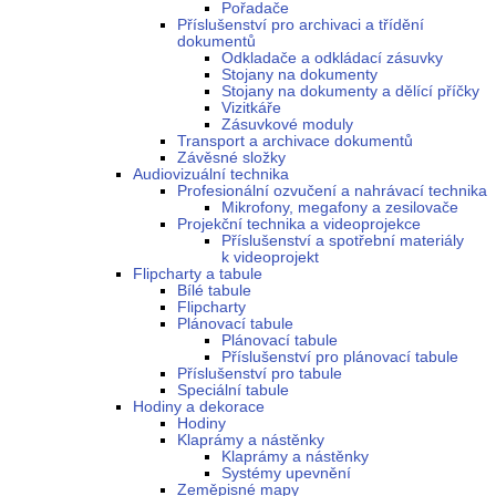
Pořadače
Příslušenství pro archivaci a třídění
dokumentů
Odkladače a odkládací zásuvky
Stojany na dokumenty
Stojany na dokumenty a dělící příčky
Vizitkáře
Zásuvkové moduly
Transport a archivace dokumentů
Závěsné složky
Audiovizuální technika
Profesionální ozvučení a nahrávací technika
Mikrofony, megafony a zesilovače
Projekční technika a videoprojekce
Příslušenství a spotřební materiály
k videoprojekt
Flipcharty a tabule
Bílé tabule
Flipcharty
Plánovací tabule
Plánovací tabule
Příslušenství pro plánovací tabule
Příslušenství pro tabule
Speciální tabule
Hodiny a dekorace
Hodiny
Klaprámy a nástěnky
Klaprámy a nástěnky
Systémy upevnění
Zeměpisné mapy