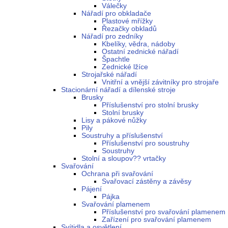
Válečky
Nářadí pro obkladače
Plastové mřížky
Řezačky obkladů
Nářadí pro zedníky
Kbelíky, vědra, nádoby
Ostatní zednické nářadí
Špachtle
Zednické lžíce
Strojařské nářadí
Vnitřní a vnější závitníky pro strojaře
Stacionární nářadí a dílenské stroje
Brusky
Příslušenství pro stolní brusky
Stolní brusky
Lisy a pákové nůžky
Pily
Soustruhy a příslušenství
Příslušenství pro soustruhy
Soustruhy
Stolní a sloupov?? vrtačky
Svařování
Ochrana při svařování
Svařovací zástěny a závěsy
Pájení
Pájka
Svařování plamenem
Příslušenství pro svařování plamenem
Zařízení pro svařování plamenem
Svítidla a osvětlení