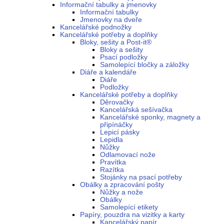
Informační tabulky a jmenovky
Informační tabulky
Jmenovky na dveře
Kancelářské podnožky
Kancelářské potřeby a doplňky
Bloky, sešity a Post-it®
Bloky a sešity
Psací podložky
Samolepící bločky a záložky
Diáře a kalendáře
Diáře
Podložky
Kancelářské potřeby a doplňky
Děrovačky
Kancelářská sešívačka
Kancelářské sponky, magnety a
připínáčky
Lepicí pásky
Lepidla
Nůžky
Odlamovací nože
Pravítka
Razítka
Stojánky na psací potřeby
Obálky a zpracování pošty
Nůžky a nože
Obálky
Samolepící etikety
Papíry, pouzdra na vizitky a karty
Kancelářský papír