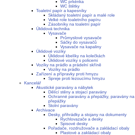
WC prkénka
WC štětky
Toaletní papír a kapesníky
Skládaný toaletní papír a malé role
Velké role toaletního papíru
Zásobníky na toaletní papír
Úklidová technika
Vysavače
Průmyslové vysavače
Sáčky do vysavačů
Vysavače na kapaliny
Úklidové vozíky
Úklidové kbelíky na kolečkách
Úklidové vozíky s policemi
Vozíky na prádlo a prádelní skříně
Vozíky na prádlo
Zařízení a přípravky proti hmyzu
Spreje proti lezoucímu hmyzu
Kancelář
Akustické paravány a nábytek
Dělící stěny a stojací paravány
Ochranné paravány a přepážky, paravány na
přepážky
Stolní paravány
Archivace
Desky, přihrádky a stojany na dokumenty
Rychlovazače a desky
Spisové desky
Pořadače, rozdružovače a zakládací obaly
Plastové a zakládací obaly