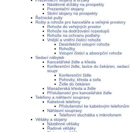
Prezentační stojany a držáky
Nástěnné držáky na prospekty
Prezentační stojany
Stolní stojany na prospekty
Řečnické pulty
Rošty a rohože pro kanceláře a veřejné prostory
Rohože do veřejných prostor
Rohože na dodržování rozestupů
Rohože na ochranu podlahy
Vnější a vnitřní čistící rohože
Desinfekční vstupní rohože
Rohožky
Vstupní čisticí a absorpční rohože
Sedací nábytek
Kancelářské židle a křesla
Konferenční židle, lavice do čekáren, sedací
soupr
Konferenční židle
Pohovky, křesla a sofa
Židle do čekáren
Manažerská křesla a židle
Příslušenství pro kancelářské židle
Telefony a náhlavní soupravy
Kabelové telefony
Příslušenství ke kabelovým telefonům
Náhlavní soupravy
Telefonní sluchátka s mikrofonem
Věšáky a stojany
Nástěnné věšáky
Řadové věšáky