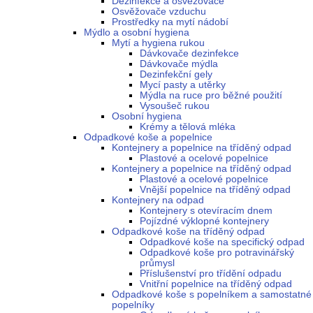
Dezinfekce a osvěžovače
Osvěžovače vzduchu
Prostředky na mytí nádobí
Mýdlo a osobní hygiena
Mytí a hygiena rukou
Dávkovače dezinfekce
Dávkovače mýdla
Dezinfekční gely
Mycí pasty a utěrky
Mýdla na ruce pro běžné použití
Vysoušeč rukou
Osobní hygiena
Krémy a tělová mléka
Odpadkové koše a popelnice
Kontejnery a popelnice na tříděný odpad
Plastové a ocelové popelnice
Kontejnery a popelnice na tříděný odpad
Plastové a ocelové popelnice
Vnější popelnice na tříděný odpad
Kontejnery na odpad
Kontejnery s otevíracím dnem
Pojízdné výklopné kontejnery
Odpadkové koše na tříděný odpad
Odpadkové koše na specifický odpad
Odpadkové koše pro potravinářský
průmysl
Příslušenství pro třídění odpadu
Vnitřní popelnice na tříděný odpad
Odpadkové koše s popelníkem a samostatné
popelníky