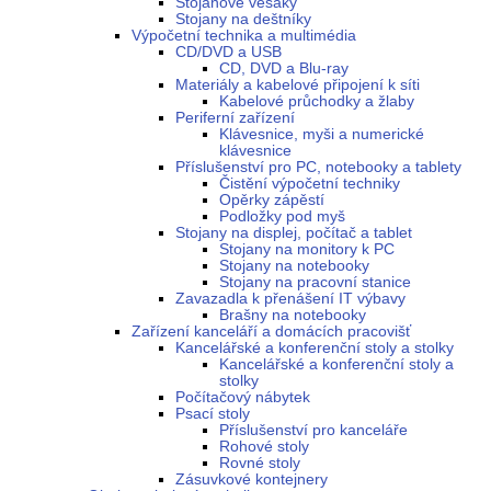
Stojanové věšáky
Stojany na deštníky
Výpočetní technika a multimédia
CD/DVD a USB
CD, DVD a Blu-ray
Materiály a kabelové připojení k síti
Kabelové průchodky a žlaby
Periferní zařízení
Klávesnice, myši a numerické
klávesnice
Příslušenství pro PC, notebooky a tablety
Čistění výpočetní techniky
Opěrky zápěstí
Podložky pod myš
Stojany na displej, počítač a tablet
Stojany na monitory k PC
Stojany na notebooky
Stojany na pracovní stanice
Zavazadla k přenášení IT výbavy
Brašny na notebooky
Zařízení kanceláří a domácích pracovišť
Kancelářské a konferenční stoly a stolky
Kancelářské a konferenční stoly a
stolky
Počítačový nábytek
Psací stoly
Příslušenství pro kanceláře
Rohové stoly
Rovné stoly
Zásuvkové kontejnery