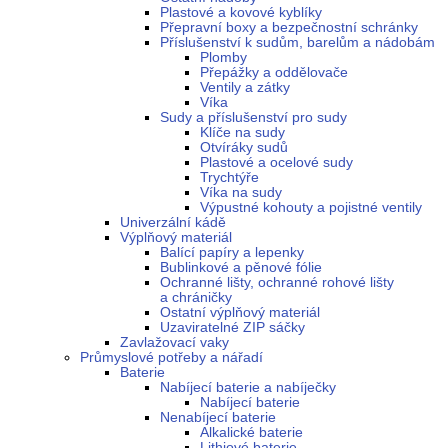
Plastové a kovové kyblíky
Přepravní boxy a bezpečnostní schránky
Příslušenství k sudům, barelům a nádobám
Plomby
Přepážky a oddělovače
Ventily a zátky
Víka
Sudy a příslušenství pro sudy
Klíče na sudy
Otvíráky sudů
Plastové a ocelové sudy
Trychtýře
Víka na sudy
Výpustné kohouty a pojistné ventily
Univerzální kádě
Výplňový materiál
Balící papíry a lepenky
Bublinkové a pěnové fólie
Ochranné lišty, ochranné rohové lišty
a chráničky
Ostatní výplňový materiál
Uzaviratelné ZIP sáčky
Zavlažovací vaky
Průmyslové potřeby a nářadí
Baterie
Nabíjecí baterie a nabíječky
Nabíjecí baterie
Nenabíjecí baterie
Alkalické baterie
Lithiové baterie