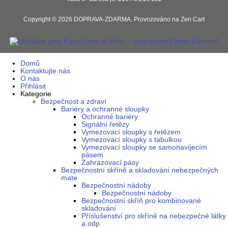
Copyright © 2026
DOPRAVA-ZDARMA
. Provozováno na
Zen Cart
Domů
Kontaktujte nás
O nás
Přihlásit
Kategorie
Bezpečnost a zdraví
Bariéry a ochranné sloupky
Ochranné bariéry
Signální řetězy
Vymezovací sloupky s řetězem
Vymezovací sloupky s tabulkou
Vymezovací sloupky se samonavíjecím
pásem
Zahrazovací pásy
Bezpečnostní skříně a skladování nebezpečných
mate
Bezpečnostní nádoby
Bezpečnostní nádoby
Bezpečnostní skříň pro kombinované
skladování
Příslušenství pro skříně na nebezpečné látky
a odp