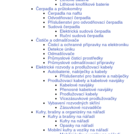
Lithiové knoflíkové baterie
Čerpadla a průtokoměry
Čerpadla na naftu
Odvodňovací čerpadla
Příslušenství pro odvodňovací čerpadla
Sudová čerpadla
Elektrická sudová čerpadla
Ruční sudová čerpadla
Čističe a odmašťovače
Čisticí a ochranné přípravky na elektroniku
Detekce úniku
Odmašťovače
Průmyslové čisticí prostředky
Průmyslové odmašťovací přípravky
Elektrické rozvody a prodlužovací kabely
Autobaterie, nabíječky a kabely
Příslušenství pro baterie a nabíječky
Prodlužovací kabely a kabelové navijáky
Kabelové navijáky
Přenosné kabelové navijáky
Prodlužovací kabely
Vícezásuvkové prodlužovačky
Vybavení rozvodných skříní
Zásuvkové rozvaděče
Kufry, brašny a organizéry na nářadí
Kufry a brašny na nářadí
Kufry na nářadí
Opasky na nářadí
Mobilní kufry a vozíky na nářadí