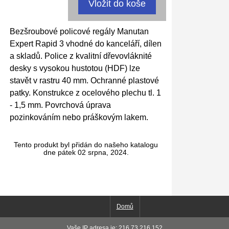
Bezšroubové policové regály Manutan
Expert Rapid 3 vhodné do kanceláří, dílen
a skladů. Police z kvalitní dřevovláknité
desky s vysokou hustotou (HDF) lze
stavět v rastru 40 mm. Ochranné plastové
patky. Konstrukce z ocelového plechu tl. 1
- 1,5 mm. Povrchová úprava
pozinkováním nebo práškovým lakem.
Tento produkt byl přidán do našeho katalogu
dne pátek 02 srpna, 2024.
Domů
Vaše IP adresa je: 216.73.216.152