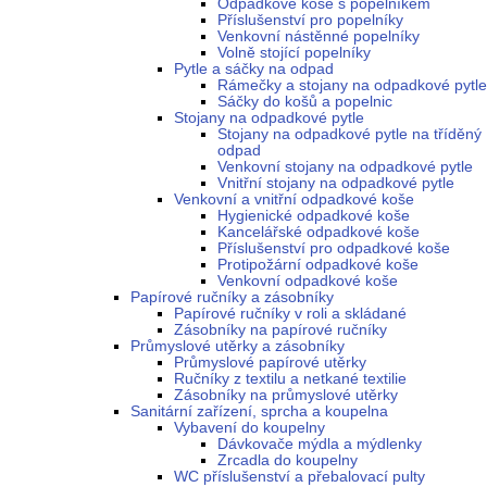
Odpadkové koše s popelníkem
Příslušenství pro popelníky
Venkovní nástěnné popelníky
Volně stojící popelníky
Pytle a sáčky na odpad
Rámečky a stojany na odpadkové pytle
Sáčky do košů a popelnic
Stojany na odpadkové pytle
Stojany na odpadkové pytle na tříděný
odpad
Venkovní stojany na odpadkové pytle
Vnitřní stojany na odpadkové pytle
Venkovní a vnitřní odpadkové koše
Hygienické odpadkové koše
Kancelářské odpadkové koše
Příslušenství pro odpadkové koše
Protipožární odpadkové koše
Venkovní odpadkové koše
Papírové ručníky a zásobníky
Papírové ručníky v roli a skládané
Zásobníky na papírové ručníky
Průmyslové utěrky a zásobníky
Průmyslové papírové utěrky
Ručníky z textilu a netkané textilie
Zásobníky na průmyslové utěrky
Sanitární zařízení, sprcha a koupelna
Vybavení do koupelny
Dávkovače mýdla a mýdlenky
Zrcadla do koupelny
WC příslušenství a přebalovací pulty