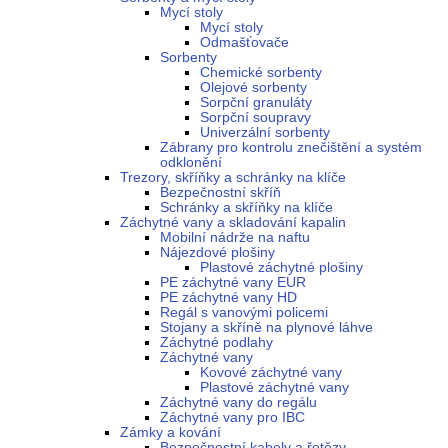
Mycí stoly
Mycí stoly
Odmašťovače
Sorbenty
Chemické sorbenty
Olejové sorbenty
Sorpční granuláty
Sorpční soupravy
Univerzální sorbenty
Zábrany pro kontrolu znečištění a systém
odklonění
Trezory, skříňky a schránky na klíče
Bezpečnostní skříň
Schránky a skříňky na klíče
Záchytné vany a skladování kapalin
Mobilní nádrže na naftu
Nájezdové plošiny
Plastové záchytné plošiny
PE záchytné vany EUR
PE záchytné vany HD
Regál s vanovými policemi
Stojany a skříně na plynové láhve
Záchytné podlahy
Záchytné vany
Kovové záchytné vany
Plastové záchytné vany
Záchytné vany do regálu
Záchytné vany pro IBC
Zámky a kování
Bezpečnostní kabely a řetězy