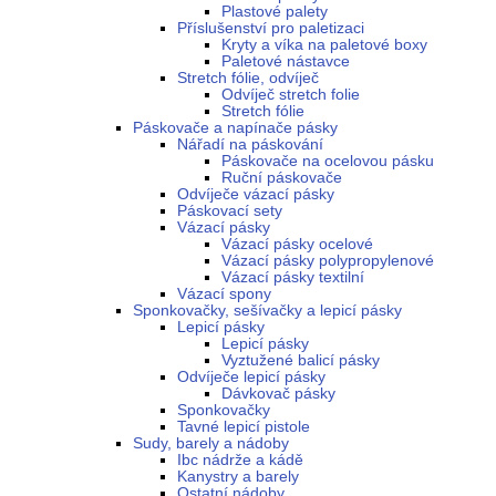
Plastové palety
Příslušenství pro paletizaci
Kryty a víka na paletové boxy
Paletové nástavce
Stretch fólie, odvíječ
Odvíječ stretch folie
Stretch fólie
Páskovače a napínače pásky
Nářadí na páskování
Páskovače na ocelovou pásku
Ruční páskovače
Odvíječe vázací pásky
Páskovací sety
Vázací pásky
Vázací pásky ocelové
Vázací pásky polypropylenové
Vázací pásky textilní
Vázací spony
Sponkovačky, sešívačky a lepicí pásky
Lepicí pásky
Lepicí pásky
Vyztužené balicí pásky
Odvíječe lepicí pásky
Dávkovač pásky
Sponkovačky
Tavné lepicí pistole
Sudy, barely a nádoby
Ibc nádrže a kádě
Kanystry a barely
Ostatní nádoby