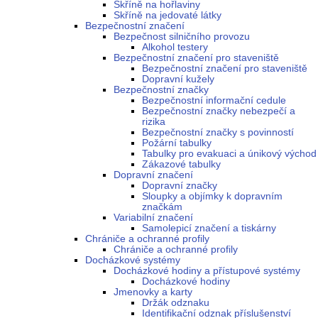
Skříně na hořlaviny
Skříně na jedovaté látky
Bezpečnostní značení
Bezpečnost silničního provozu
Alkohol testery
Bezpečnostní značení pro staveniště
Bezpečnostní značení pro staveniště
Dopravní kužely
Bezpečnostní značky
Bezpečnostní informační cedule
Bezpečnostní značky nebezpečí a
rizika
Bezpečnostní značky s povinností
Požární tabulky
Tabulky pro evakuaci a únikový východ
Zákazové tabulky
Dopravní značení
Dopravní značky
Sloupky a objímky k dopravním
značkám
Variabilní značení
Samolepicí značení a tiskárny
Chrániče a ochranné profily
Chrániče a ochranné profily
Docházkové systémy
Docházkové hodiny a přístupové systémy
Docházkové hodiny
Jmenovky a karty
Držák odznaku
Identifikační odznak příslušenství