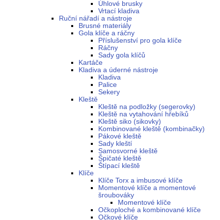
Úhlové brusky
Vrtací kladiva
Ruční nářadí a nástroje
Brusné materiály
Gola klíče a ráčny
Příslušenství pro gola klíče
Ráčny
Sady gola klíčů
Kartáče
Kladiva a úderné nástroje
Kladiva
Palice
Sekery
Kleště
Kleště na podložky (segerovky)
Kleště na vytahování hřebíků
Kleště siko (sikovky)
Kombinované kleště (kombinačky)
Pákové kleště
Sady kleští
Samosvorné kleště
Špičaté kleště
Štípací kleště
Klíče
Klíče Torx a imbusové klíče
Momentové klíče a momentové
šroubováky
Momentové klíče
Očkoploché a kombinované klíče
Očkové klíče