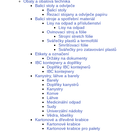
Obaly a obalová technika
Balicí stoly a odvíječe
Balicí stoly
Řezací stojany a odvíječe papíru
Balicí stroje a spotřební materiál
Lisy na odpad a příslušenství
Lisy na odpad
Ovinovací stroj a fólie
Strojní stretch fólie
Svářečky plastů a termofólií
Smršťovací fólie
Svářečky pro zatavování plastů
Etikety a označení
Držáky na dokumenty
IBC kontejnery a doplňky
Doplňky IBC kontejnerů
IBC kontejnery
Kanystry, láhve a barely
Barely
Doplňky kanystrů
Kanystry
Konve
Láhve
Medicinální odpad
Sudy
Univerzální nádoby
Vědra, kbelíky
Kartonové a dřevěné krabice
Kartonové krabice
Kartonové krabice pro palety