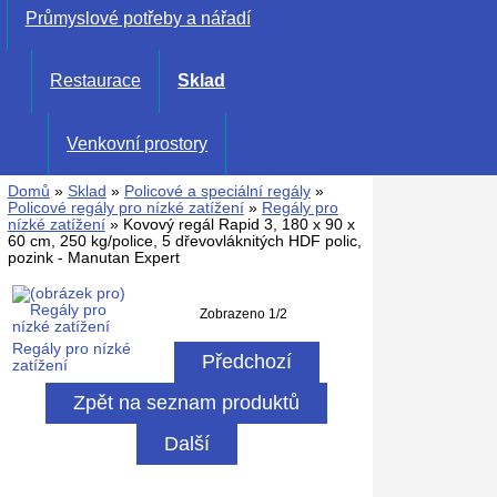
Průmyslové potřeby a nářadí
Restaurace
Sklad
Venkovní prostory
Domů
»
Sklad
»
Policové a speciální regály
»
Policové regály pro nízké zatížení
»
Regály pro
nízké zatížení
» Kovový regál Rapid 3, 180 x 90 x
60 cm, 250 kg/police, 5 dřevovláknitých HDF polic,
pozink - Manutan Expert
Zobrazeno 1/2
Regály pro nízké
Předchozí
zatížení
Zpět na seznam produktů
Další