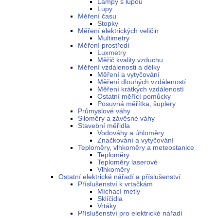
Lampy s lupou
Lupy
Měření času
Stopky
Měření elektrických veličin
Multimetry
Měření prostředí
Luxmetry
Měřič kvality vzduchu
Měření vzdálenosti a délky
Měření a vytyčování
Měření dlouhých vzdáleností
Měření krátkých vzdáleností
Ostatní měřící pomůcky
Posuvná měřítka, šuplery
Průmyslové váhy
Siloměry a závěsné váhy
Stavební měřidla
Vodováhy a úhloměry
Značkování a vytyčování
Teploměry, vlhkoměry a meteostanice
Teploměry
Teploměry laserové
Vlhkoměry
Ostatní elektrické nářadí a příslušenství
Příslušenství k vrtačkám
Míchací metly
Sklíčidla
Vrtáky
Příslušenství pro elektrické nářadí