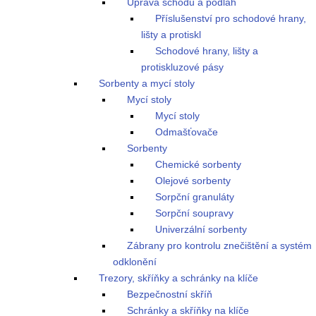
Úprava schodů a podlah
Příslušenství pro schodové hrany,
lišty a protiskl
Schodové hrany, lišty a
protiskluzové pásy
Sorbenty a mycí stoly
Mycí stoly
Mycí stoly
Odmašťovače
Sorbenty
Chemické sorbenty
Olejové sorbenty
Sorpční granuláty
Sorpční soupravy
Univerzální sorbenty
Zábrany pro kontrolu znečištění a systém
odklonění
Trezory, skříňky a schránky na klíče
Bezpečnostní skříň
Schránky a skříňky na klíče