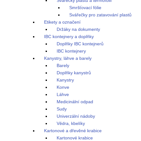
Svářečky plastů a termofólií
Smršťovací fólie
Svářečky pro zatavování plastů
Etikety a označení
Držáky na dokumenty
IBC kontejnery a doplňky
Doplňky IBC kontejnerů
IBC kontejnery
Kanystry, láhve a barely
Barely
Doplňky kanystrů
Kanystry
Konve
Láhve
Medicinální odpad
Sudy
Univerzální nádoby
Vědra, kbelíky
Kartonové a dřevěné krabice
Kartonové krabice