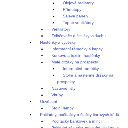
Olejové radiátory
Přímotopy
Sálavé panely
Topné ventilátory
Ventilátory
Zvlhčovače a čističky vzduchu
Nástěnky a vývěsky
Informační rámečky a kapsy
Korkové a textilní nástěnky
Malé držáky na prospekty
Informační rámečky
Stolní a nástěnné držáky na
prospekty
Násuvné lišty
Vitríny
Osvětlení
Stolní lampy
Pokladny, počítačky a čtečky čárových kódů
Počítačky bankovek a mincí
Pokladní zásuvky, pokladní tiskárny a