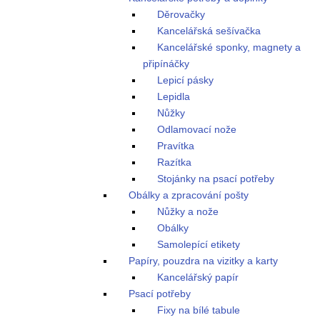
Děrovačky
Kancelářská sešívačka
Kancelářské sponky, magnety a
připínáčky
Lepicí pásky
Lepidla
Nůžky
Odlamovací nože
Pravítka
Razítka
Stojánky na psací potřeby
Obálky a zpracování pošty
Nůžky a nože
Obálky
Samolepící etikety
Papíry, pouzdra na vizitky a karty
Kancelářský papír
Psací potřeby
Fixy na bílé tabule