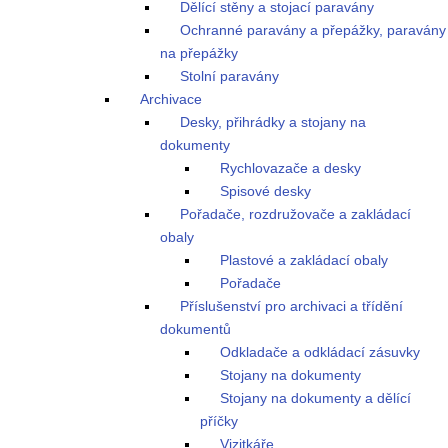
Dělící stěny a stojací paravány
Ochranné paravány a přepážky, paravány
na přepážky
Stolní paravány
Archivace
Desky, přihrádky a stojany na
dokumenty
Rychlovazače a desky
Spisové desky
Pořadače, rozdružovače a zakládací
obaly
Plastové a zakládací obaly
Pořadače
Příslušenství pro archivaci a třídění
dokumentů
Odkladače a odkládací zásuvky
Stojany na dokumenty
Stojany na dokumenty a dělící
příčky
Vizitkáře