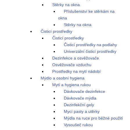
Stěrky na okna
Příslušenství ke stěrkám na
okna
Stěrky na okna
Čisticí prostředky
Čisticí prostředky
Čisticí prostředky na podlahy
Univerzální čisticí prostředky
Dezinfekce a osvěžovače
Osvěžovače vzduchu
Prostředky na mytí nádobí
Mýdlo a osobní hygiena
Mytí a hygiena rukou
Dávkovače dezinfekce
Dávkovače mýdla
Dezinfekční gely
Mycí pasty a utěrky
Mýdla na ruce pro běžné použití
Vysoušeč rukou