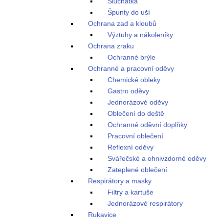
Sluchátka
Špunty do uší
Ochrana zad a kloubů
Výztuhy a nákoleníky
Ochrana zraku
Ochranné brýle
Ochranné a pracovní oděvy
Chemické obleky
Gastro oděvy
Jednorázové oděvy
Oblečení do deště
Ochranné oděvní doplňky
Pracovní oblečení
Reflexní oděvy
Svářečské a ohnivzdorné oděvy
Zateplené oblečení
Respirátory a masky
Filtry a kartuše
Jednorázové respirátory
Rukavice