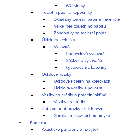
WC štětky
Toaletní papír a kapesníky
Skládaný toaletní papír a malé role
Velké role toaletního papíru
Zásobníky na toaletní papír
Úklidová technika
Vysavače
Průmyslové vysavače
Sáčky do vysavačů
Vysavače na kapaliny
Úklidové vozíky
Úklidové kbelíky na kolečkách
Úklidové vozíky s policemi
Vozíky na prádlo a prádelní skříně
Vozíky na prádlo
Zařízení a přípravky proti hmyzu
Spreje proti lezoucímu hmyzu
Kancelář
Akustické paravány a nábytek