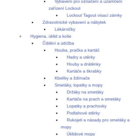
Vybavení pro označení a uzamčení
zařízení Lockout
Lockout Tagout visací zámky
Zdravotnické vybavení a nábytek
Lékárničky
Hygiena, úklid a koše
Čištění a údržba
Houba, pračka a kartáč
Hadry a utěrky
Houby a drátěnky
Kartáče a škrabky
Kbelíky a ždímače
Smetáky, lopatky a mopy
Držáky na smetáky
Kartáče na prach a smetáky
Lopatky a prachovky
Podlahové stěrky
Rukojeti a násady pro smetáky a
mopy
Úklidové mopy