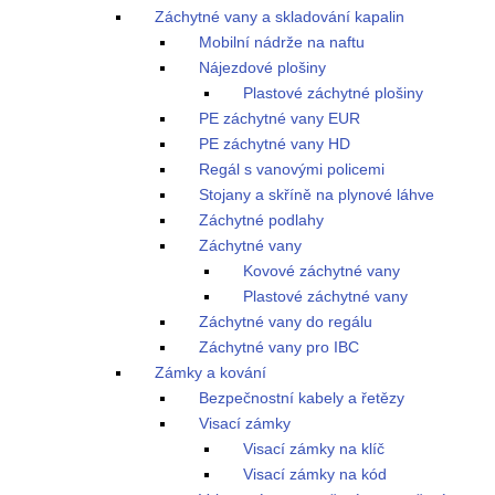
Záchytné vany a skladování kapalin
Mobilní nádrže na naftu
Nájezdové plošiny
Plastové záchytné plošiny
PE záchytné vany EUR
PE záchytné vany HD
Regál s vanovými policemi
Stojany a skříně na plynové láhve
Záchytné podlahy
Záchytné vany
Kovové záchytné vany
Plastové záchytné vany
Záchytné vany do regálu
Záchytné vany pro IBC
Zámky a kování
Bezpečnostní kabely a řetězy
Visací zámky
Visací zámky na klíč
Visací zámky na kód