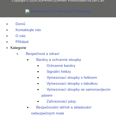
Copyright © 2026
DOPRAVA-ZDARMA
. Provozováno na
Zen Cart
Domů
Kontaktujte nás
O nás
Přihlásit
Kategorie
Bezpečnost a zdraví
Bariéry a ochranné sloupky
Ochranné bariéry
Signální řetězy
Vymezovací sloupky s řetězem
Vymezovací sloupky s tabulkou
Vymezovací sloupky se samonavíjecím
pásem
Zahrazovací pásy
Bezpečnostní skříně a skladování
nebezpečných mate