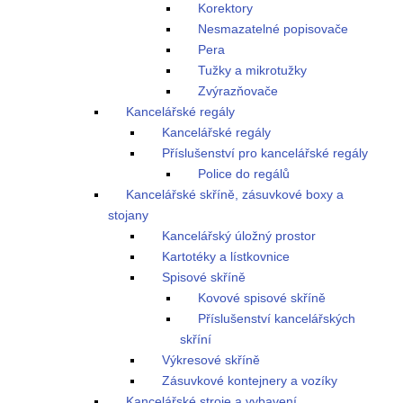
Korektory
Nesmazatelné popisovače
Pera
Tužky a mikrotužky
Zvýrazňovače
Kancelářské regály
Kancelářské regály
Příslušenství pro kancelářské regály
Police do regálů
Kancelářské skříně, zásuvkové boxy a
stojany
Kancelářský úložný prostor
Kartotéky a lístkovnice
Spisové skříně
Kovové spisové skříně
Příslušenství kancelářských
skříní
Výkresové skříně
Zásuvkové kontejnery a vozíky
Kancelářské stroje a vybavení