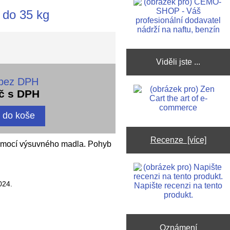
 do 35 kg
Viděli jste ...
 bez DPH
č s DPH
Recenze [více]
 pomocí výsuvného madla. Pohyb
024.
Napište recenzi na tento
produkt.
Oznámení