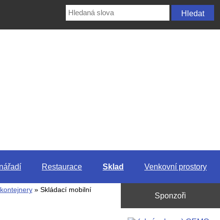
nářadí
Restaurace
Sklad
Venkovní prostory
 kontejnery
» Skládací mobilní
Sponzoři