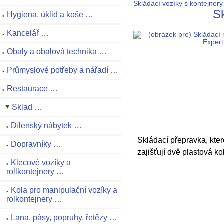
Skládací vozíky s kontejnery
Sk
Hygiena, úklid a koše …
Kancelář …
Obaly a obalová technika …
Průmyslové potřeby a nářadí …
Restaurace …
Sklad …
Dílenský nábytek …
Skládací přepravka, kte
Dopravníky …
zajišťují dvě plastová ko
Klecové vozíky a
rollkontejnery …
Kola pro manipulační vozíky a
rolkontejnery …
Lana, pásy, popruhy, řetězy …