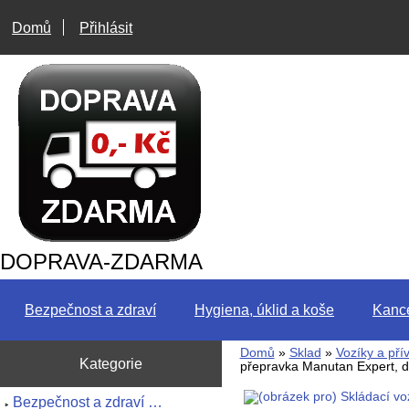
Domů
Přihlásit
DOPRAVA-ZDARMA
Bezpečnost a zdraví
Hygiena, úklid a koše
Kance
Domů
»
Sklad
»
Vozíky a pří
Kategorie
přepravka Manutan Expert, d
Bezpečnost a zdraví …