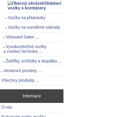
Skládací
vozíky s kontejnery
Vozíky na přepravky
Vozíky na rozměrné náklady
Vybavení šaten …
Vysokozdvižné vozíky
a zvedací technika …
Žebříky, schůdky a stupátka …
Venkovní prostory …
Všechny produkty ...
Informace
O nás
Nakupujte podle značky