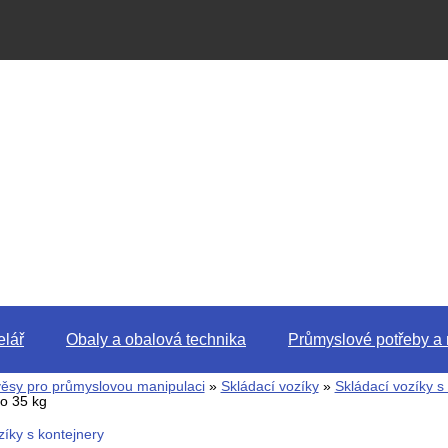
lář
Obaly a obalová technika
Průmyslové potřeby a 
věsy pro průmyslovou manipulaci
»
Skládací vozíky
»
Skládací vozíky s
o 35 kg