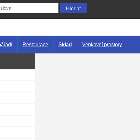
nářadí
Restaurace
Sklad
Venkovní prostory