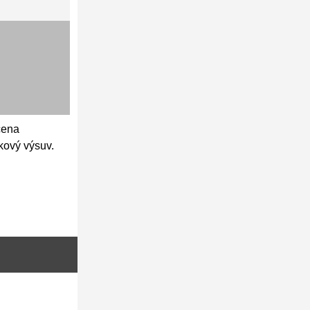
čena
kový výsuv.