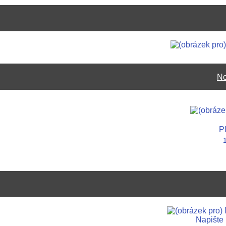
No
Pl
Napište 