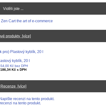
Viděli jste ...
vé produkty [více]
astový kyblík, 20 l
154,00 Kč bez DPH
186,34 Kč s DPH
Recenze [více]
recenzi na tento produkt.