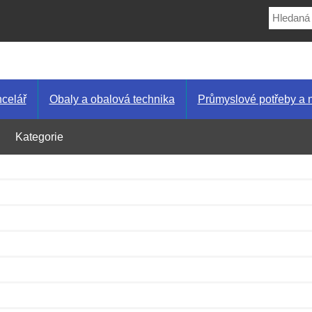
celář
Obaly a obalová technika
Průmyslové potřeby a 
Kategorie