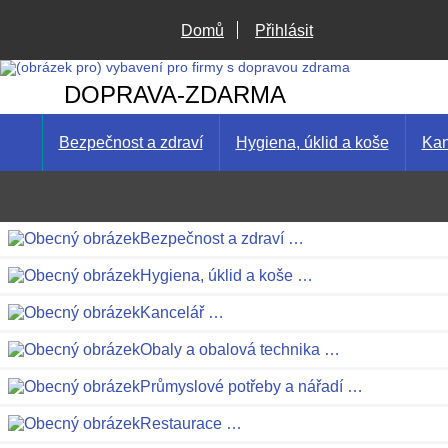
Domů
Přihlásit
DOPRAVA-ZDARMA
Bezpečnost a zdraví
Hygiena, úklid a koše
Kan
Bezpečnost a zdraví …
Hygiena, úklid a koše …
Kancelář …
Obaly a obalová technika …
Průmyslové potřeby a nářadí …
Restaurace …