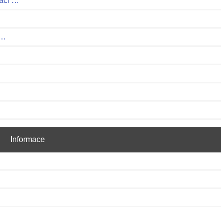
laci …
 …
Informace