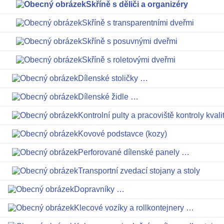
Skříně s děliči a organizéry
Skříně s transparentními dveřmi
Skříně s posuvnými dveřmi
Skříně s roletovými dveřmi
Dílenské stoličky …
Dílenské židle …
Kontrolní pulty a pracoviště kontroly kvali
Kovové podstavce (kozy)
Perforované dílenské panely …
Transportní zvedací stojany a stoly
Dopravníky …
Klecové vozíky a rollkontejnery …