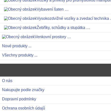
Vozíky a přívěsy pro průmyslovou manipu
Vybavení šaten …
Vysokozdvižné vozíky a zvedací technika
Žebříky, schůdky a stupátka …
Venkovní prostory …
Nové produkty ...
Všechny produkty ...
O nás
Nakupujte podle značky
Dopravní podmínky
Ochrana osobních údajů