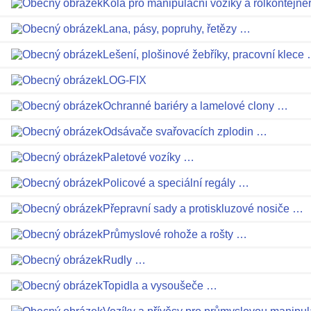
Kola pro manipulační vozíky a rolkontejne
Lana, pásy, popruhy, řetězy …
Lešení, plošinové žebříky, pracovní klece
LOG-FIX
Ochranné bariéry a lamelové clony …
Odsávače svařovacích zplodin …
Paletové vozíky …
Policové a speciální regály …
Přepravní sady a protiskluzové nosiče …
Průmyslové rohože a rošty …
Rudly …
Topidla a vysoušeče …