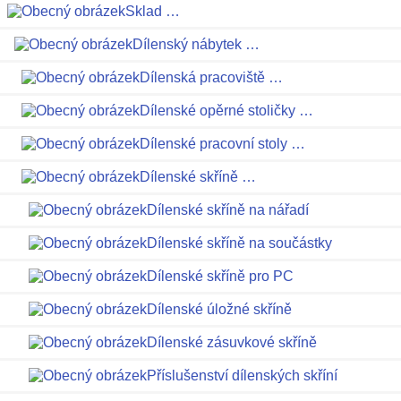
Sklad …
Dílenský nábytek …
Dílenská pracoviště …
Dílenské opěrné stoličky …
Dílenské pracovní stoly …
Dílenské skříně …
Dílenské skříně na nářadí
Dílenské skříně na součástky
Dílenské skříně pro PC
Dílenské úložné skříně
Dílenské zásuvkové skříně
Příslušenství dílenských skříní