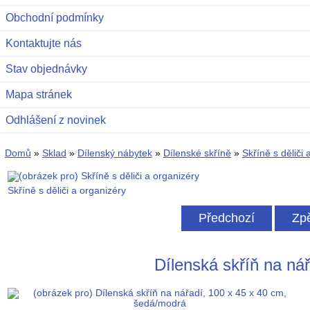
Obchodní podmínky
Kontaktujte nás
Stav objednávky
Mapa stránek
Odhlášení z novinek
Domů
»
Sklad
»
Dílenský nábytek
»
Dílenské skříně
»
Skříně s děliči 
Skříně s děliči a organizéry
Předchozí
Zpě
Dílenská skříň na ná