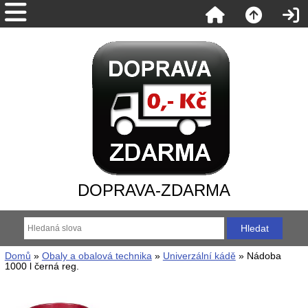
DOPRAVA-ZDARMA
Domů
»
Obaly a obalová technika
»
Univerzální kádě
» Nádoba
1000 l černá reg.