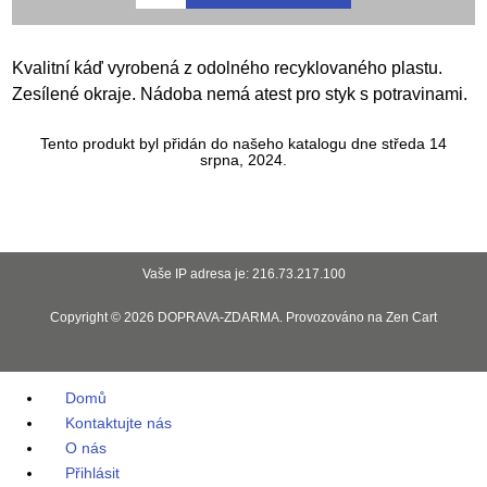
Kvalitní káď vyrobená z odolného recyklovaného plastu.
Zesílené okraje. Nádoba nemá atest pro styk s potravinami.
Tento produkt byl přidán do našeho katalogu dne středa 14
srpna, 2024.
Vaše IP adresa je: 216.73.217.100
Copyright © 2026
DOPRAVA-ZDARMA
. Provozováno na
Zen Cart
Domů
Kontaktujte nás
O nás
Přihlásit