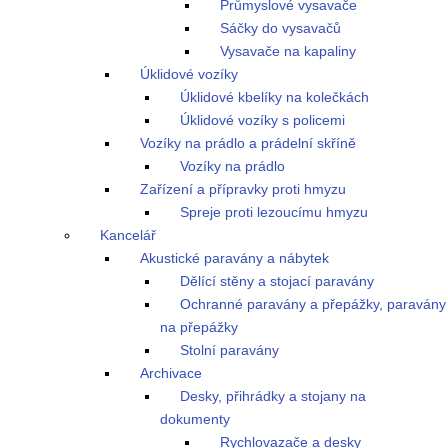
Průmyslové vysavače
Sáčky do vysavačů
Vysavače na kapaliny
Úklidové vozíky
Úklidové kbelíky na kolečkách
Úklidové vozíky s policemi
Vozíky na prádlo a prádelní skříně
Vozíky na prádlo
Zařízení a přípravky proti hmyzu
Spreje proti lezoucímu hmyzu
Kancelář
Akustické paravány a nábytek
Dělící stěny a stojací paravány
Ochranné paravány a přepážky, paravány
na přepážky
Stolní paravány
Archivace
Desky, přihrádky a stojany na
dokumenty
Rychlovazače a desky