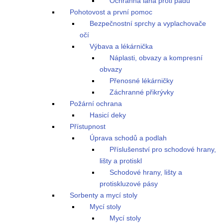
Ochranná lana proti pádu
Pohotovost a první pomoc
Bezpečnostní sprchy a vyplachovače
očí
Výbava a lékárnička
Náplasti, obvazy a kompresní
obvazy
Přenosné lékárničky
Záchranné přikrývky
Požární ochrana
Hasicí deky
Přístupnost
Úprava schodů a podlah
Příslušenství pro schodové hrany,
lišty a protiskl
Schodové hrany, lišty a
protiskluzové pásy
Sorbenty a mycí stoly
Mycí stoly
Mycí stoly