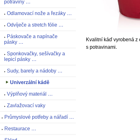
potraviny …
Odlamovací nože a řezáky …
Odvíječe a stretch fólie …
Páskovače a napínače
Kvalitní káď vyrobená z 
pásky …
s potravinami.
Sponkovačky, sešívačky a
lepicí pásky …
Sudy, barely a nádoby …
Univerzální kádě
Výplňový materiál …
Zavlažovací vaky
Průmyslové potřeby a nářadí …
Restaurace …