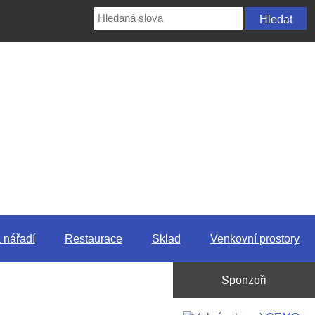
 nářadí
Restaurace
Sklad
Venkovní prostory
Sponzoři