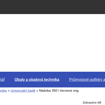
lář
Obaly a obalová technika
Průmyslové potřeby a
hnika
»
Univerzální kádě
» Nádoba 350 l červená orig.
Zobrazeno 4/8