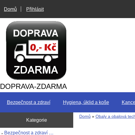
Domů
Přihlásit
DOPRAVA-ZDARMA
Bezpečnost a zdraví
Hygiena, úklid a koše
Kance
Domů
»
Obaly a obalová tec
Kategorie
Bezpečnost a zdraví …