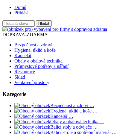
Domů
Přihlásit
DOPRAVA-ZDARMA
Bezpečnost a zdraví
Hygiena, úklid a koše
Kancelář
Obaly a obalová technika
Průmyslové potřeby a nářadí
Restaurace
Sklad
Venkovní prostory
Kategorie
Bezpečnost a zdraví …
Hygiena, úklid a koše …
Kancelář …
Obaly a obalová technika …
Balicí stoly a odvíječe …
Balicí stroje a spotřební materiál …