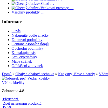
Sklad …
Venkovní prostory …
Všechny produkty ...
Informace
O nás
Nakupujte podle značky
Dopravní podmínky
Ochrana osobních údajů
Obchodní podmínky
Kontaktujte nás
Stav objednávky
Mapa stránek
Odhlášení z novinek
Domů
»
Obaly a obalová technika
»
Kanystry, láhve a barely
»
Vědra
Vědra, kbelíky
Zobrazeno 4/8
Předchozí
Zpět na seznam produktů
Další