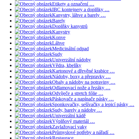
Etikety a označení …
IBC kontejnery a doplňky …
Kanystry, láhve a barely …
Barely
Doplňky kanystrů
Kanystry
Konve
Láhve
Medicinální odpad
Sudy
Univerzální nádoby
Vědra, kbelíky
Kartonové a dřevěné krabice …
Nádoby, boxy a přepravky …
Obaly a nádoby na potraviny …
Odlamovací nože a řezáky …
Odvíječe a stretch fólie …
Páskovače a napínače pásky …
Sponkovačky, sešívačky a lepicí pásky …
Sudy, barely a nádoby …
Univerzální kádě
Výplňový materiál …
Zavlažovací vaky
Průmyslové potřeby a nářadí …
Restaurace …