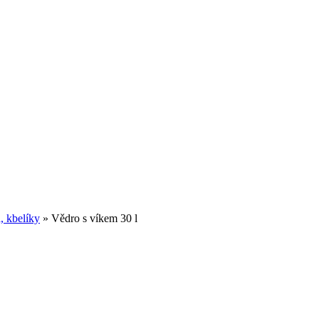
, kbelíky
» Vědro s víkem 30 l