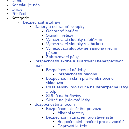
Domů
Kontaktujte nás
O nás
Přihlásit
Kategorie
Bezpečnost a zdraví
Bariéry a ochranné sloupky
Ochranné bariéry
Signální řetězy
Vymezovací sloupky s řetězem
Vymezovací sloupky s tabulkou
Vymezovací sloupky se samonavíjecím
pásem
Zahrazovací pásy
Bezpečnostní skříně a skladování nebezpečných
mate
Bezpečnostní nádoby
Bezpečnostní nádoby
Bezpečnostní skříň pro kombinované
skladování
Příslušenství pro skříně na nebezpečné látky
a odp
Skříně na hořlaviny
Skříně na jedovaté látky
Bezpečnostní značení
Bezpečnost silničního provozu
Alkohol testery
Bezpečnostní značení pro staveniště
Bezpečnostní značení pro staveniště
Dopravní kužely