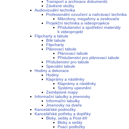
Transport a archivace dokumentů
Závěsné složky
Audiovizuální technika
Profesionální ozvučení a nahrávací technika
Mikrofony, megafony a zesilovače
Projekční technika a videoprojekce
Příslušenství a spotřební materiály
k videoprojekt
Flipcharty a tabule
Bílé tabule
Flipcharty
Plánovací tabule
Plánovací tabule
Příslušenství pro plánovací tabule
Příslušenství pro tabule
Speciální tabule
Hodiny a dekorace
Hodiny
Klaprámy a nástěnky
Klaprámy a nástěnky
Systémy upevnění
Zeměpisné mapy
Informační tabulky a jmenovky
Informační tabulky
Jmenovky na dveře
Kancelářské podnožky
Kancelářské potřeby a doplňky
Bloky, sešity a Post-it®
Bloky a sešity
Psací podložky