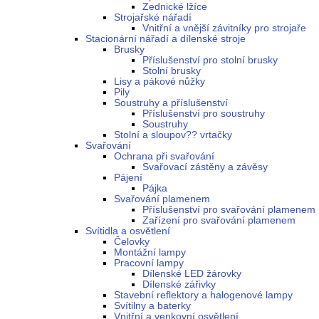
Zednické lžíce
Strojařské nářadí
Vnitřní a vnější závitníky pro strojaře
Stacionární nářadí a dílenské stroje
Brusky
Příslušenství pro stolní brusky
Stolní brusky
Lisy a pákové nůžky
Pily
Soustruhy a příslušenství
Příslušenství pro soustruhy
Soustruhy
Stolní a sloupov?? vrtačky
Svařování
Ochrana při svařování
Svařovací zástěny a závěsy
Pájení
Pájka
Svařování plamenem
Příslušenství pro svařování plamenem
Zařízení pro svařování plamenem
Svítidla a osvětlení
Čelovky
Montážní lampy
Pracovní lampy
Dílenské LED žárovky
Dílenské zářivky
Stavební reflektory a halogenové lampy
Svítilny a baterky
Vnitřní a venkovní osvětlení