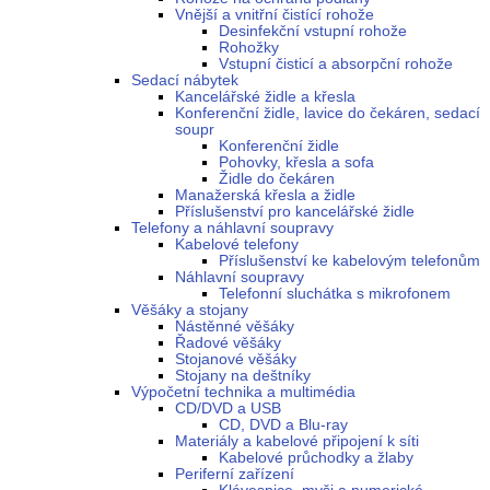
Vnější a vnitřní čistící rohože
Desinfekční vstupní rohože
Rohožky
Vstupní čisticí a absorpční rohože
Sedací nábytek
Kancelářské židle a křesla
Konferenční židle, lavice do čekáren, sedací
soupr
Konferenční židle
Pohovky, křesla a sofa
Židle do čekáren
Manažerská křesla a židle
Příslušenství pro kancelářské židle
Telefony a náhlavní soupravy
Kabelové telefony
Příslušenství ke kabelovým telefonům
Náhlavní soupravy
Telefonní sluchátka s mikrofonem
Věšáky a stojany
Nástěnné věšáky
Řadové věšáky
Stojanové věšáky
Stojany na deštníky
Výpočetní technika a multimédia
CD/DVD a USB
CD, DVD a Blu-ray
Materiály a kabelové připojení k síti
Kabelové průchodky a žlaby
Periferní zařízení