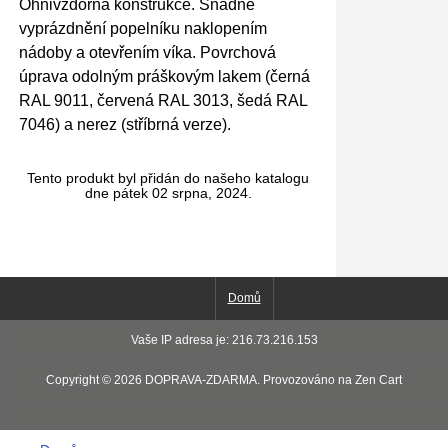
Ohnivzdorná konstrukce. Snadné
vyprázdnění popelníku naklopením
nádoby a otevřením víka. Povrchová
úprava odolným práškovým lakem (černá
RAL 9011, červená RAL 3013, šedá RAL
7046) a nerez (stříbrná verze).
Tento produkt byl přidán do našeho katalogu
dne pátek 02 srpna, 2024.
Domů
Vaše IP adresa je: 216.73.216.153
Copyright © 2026
DOPRAVA-ZDARMA
. Provozováno na
Zen Cart