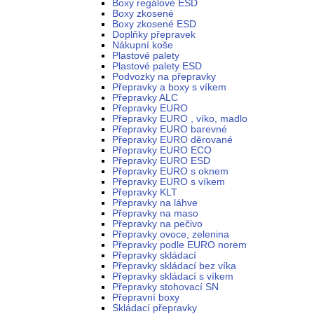
Boxy regálové ESD
Boxy zkosené
Boxy zkosené ESD
Doplňky přepravek
Nákupní koše
Plastové palety
Plastové palety ESD
Podvozky na přepravky
Přepravky a boxy s víkem
Přepravky ALC
Přepravky EURO
Přepravky EURO , víko, madlo
Přepravky EURO barevné
Přepravky EURO děrované
Přepravky EURO ECO
Přepravky EURO ESD
Přepravky EURO s oknem
Přepravky EURO s víkem
Přepravky KLT
Přepravky na láhve
Přepravky na maso
Přepravky na pečivo
Přepravky ovoce, zelenina
Přepravky podle EURO norem
Přepravky skládací
Přepravky skládací bez víka
Přepravky skládací s víkem
Přepravky stohovací SN
Přepravní boxy
Skládací přepravky