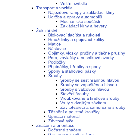
Vnitřní svítidla
Transport a vozidla
Nájezdové rampy a zakládací klíny
Údržba a opravy automobilů
Mechanické součásti
Zakládací klíny a hevery
Železářství
Blokovací tlačítka a rukojeti
Hmoždinky a spojovací kolíky
Matice
Nástavce
Objímky, vložky, pružiny a tlačné pružiny
Pera, závlačky a nosníkové svorky
Podložky
Připínáčky, hřebíky a spony
Spony a stahovací pásky
Šrouby
Šrouby se šestihrannou hlavou
Šrouby se zapuštěnou hlavou
Šrouby s válcovou hlavou
Stavěcí šrouby
Vroubkované a křídlové šrouby
Vruty s dvojitým závitem
Závitotvářecí a samořezné šrouby
Těsnění a pojistné kroužky
Upínací materiál
Závitové tyče
Značení a orientace
Dočasné značení
Gravírování, rytí, ražení