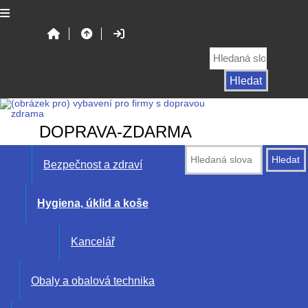
DOPRAVA-ZDARMA
Bezpečnost a zdraví
Hygiena, úklid a koše
Kancelář
Obaly a obalová technika