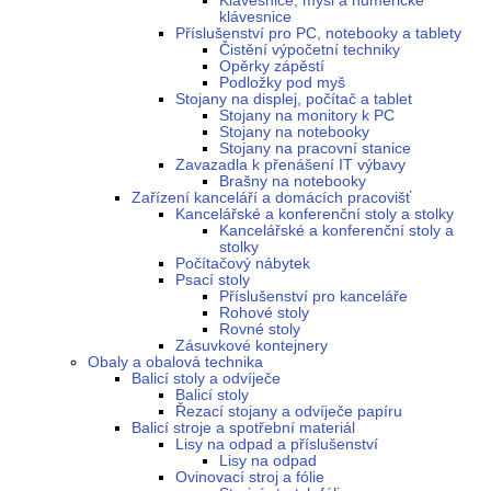
Klávesnice, myši a numerické
klávesnice
Příslušenství pro PC, notebooky a tablety
Čistění výpočetní techniky
Opěrky zápěstí
Podložky pod myš
Stojany na displej, počítač a tablet
Stojany na monitory k PC
Stojany na notebooky
Stojany na pracovní stanice
Zavazadla k přenášení IT výbavy
Brašny na notebooky
Zařízení kanceláří a domácích pracovišť
Kancelářské a konferenční stoly a stolky
Kancelářské a konferenční stoly a
stolky
Počítačový nábytek
Psací stoly
Příslušenství pro kanceláře
Rohové stoly
Rovné stoly
Zásuvkové kontejnery
Obaly a obalová technika
Balicí stoly a odvíječe
Balicí stoly
Řezací stojany a odvíječe papíru
Balicí stroje a spotřební materiál
Lisy na odpad a příslušenství
Lisy na odpad
Ovinovací stroj a fólie