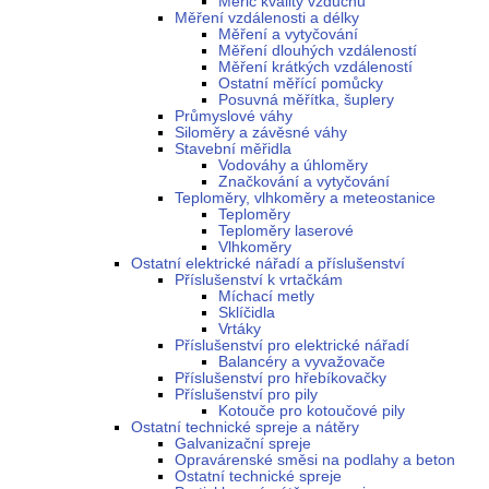
Měřič kvality vzduchu
Měření vzdálenosti a délky
Měření a vytyčování
Měření dlouhých vzdáleností
Měření krátkých vzdáleností
Ostatní měřící pomůcky
Posuvná měřítka, šuplery
Průmyslové váhy
Siloměry a závěsné váhy
Stavební měřidla
Vodováhy a úhloměry
Značkování a vytyčování
Teploměry, vlhkoměry a meteostanice
Teploměry
Teploměry laserové
Vlhkoměry
Ostatní elektrické nářadí a příslušenství
Příslušenství k vrtačkám
Míchací metly
Sklíčidla
Vrtáky
Příslušenství pro elektrické nářadí
Balancéry a vyvažovače
Příslušenství pro hřebíkovačky
Příslušenství pro pily
Kotouče pro kotoučové pily
Ostatní technické spreje a nátěry
Galvanizační spreje
Opravárenské směsi na podlahy a beton
Ostatní technické spreje