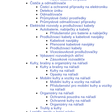
Čističe a odmašťovače
Čisticí a ochranné přípravky na elektroniku
Detekce úniku
Odmašťovače
Průmyslové čisticí prostředky
Průmyslové odmašťovací přípravky
Elektrické rozvody a prodlužovací kabely
Autobaterie, nabíječky a kabely
Příslušenství pro baterie a nabíječky
Prodlužovací kabely a kabelové navijáky
Kabelové navijáky
Přenosné kabelové navijáky
Prodlužovací kabely
Vícezásuvkové prodlužovačky
Vybavení rozvodných skříní
Zásuvkové rozvaděče
Kufry, brašny a organizéry na nářadí
Kufry a brašny na nářadí
Kufry na nářadí
Opasky na nářadí
Mobilní kufry a vozíky na nářadí
Mobilní kufry a vozíky na nářadí
Příslušenství pro mobilní kufry a vozíky
na nářadí
Organizéry na nářadí
Ochranná pouzdra na nářadí
Ochranné kufry na nářadí
Organizéry na nářadí
Truhly a kufry
Lepidla, tmely a lepicí pásky