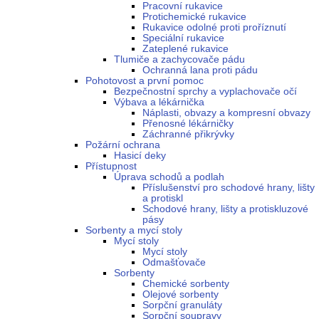
Pracovní rukavice
Protichemické rukavice
Rukavice odolné proti proříznutí
Speciální rukavice
Zateplené rukavice
Tlumiče a zachycovače pádu
Ochranná lana proti pádu
Pohotovost a první pomoc
Bezpečnostní sprchy a vyplachovače očí
Výbava a lékárnička
Náplasti, obvazy a kompresní obvazy
Přenosné lékárničky
Záchranné přikrývky
Požární ochrana
Hasicí deky
Přístupnost
Úprava schodů a podlah
Příslušenství pro schodové hrany, lišty
a protiskl
Schodové hrany, lišty a protiskluzové
pásy
Sorbenty a mycí stoly
Mycí stoly
Mycí stoly
Odmašťovače
Sorbenty
Chemické sorbenty
Olejové sorbenty
Sorpční granuláty
Sorpční soupravy