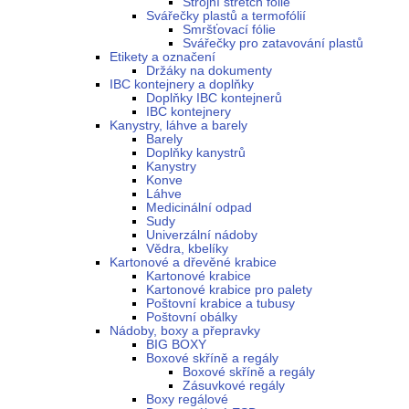
Strojní stretch fólie
Svářečky plastů a termofólií
Smršťovací fólie
Svářečky pro zatavování plastů
Etikety a označení
Držáky na dokumenty
IBC kontejnery a doplňky
Doplňky IBC kontejnerů
IBC kontejnery
Kanystry, láhve a barely
Barely
Doplňky kanystrů
Kanystry
Konve
Láhve
Medicinální odpad
Sudy
Univerzální nádoby
Vědra, kbelíky
Kartonové a dřevěné krabice
Kartonové krabice
Kartonové krabice pro palety
Poštovní krabice a tubusy
Poštovní obálky
Nádoby, boxy a přepravky
BIG BOXY
Boxové skříně a regály
Boxové skříně a regály
Zásuvkové regály
Boxy regálové