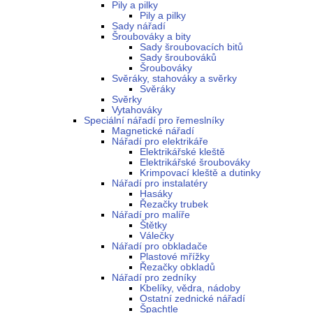
Pily a pilky
Pily a pilky
Sady nářadí
Šroubováky a bity
Sady šroubovacích bitů
Sady šroubováků
Šroubováky
Svěráky, stahováky a svěrky
Svěráky
Svěrky
Vytahováky
Speciální nářadí pro řemeslníky
Magnetické nářadí
Nářadí pro elektrikáře
Elektrikářské kleště
Elektrikářské šroubováky
Krimpovací kleště a dutinky
Nářadí pro instalatéry
Hasáky
Řezačky trubek
Nářadí pro malíře
Štětky
Válečky
Nářadí pro obkladače
Plastové mřížky
Řezačky obkladů
Nářadí pro zedníky
Kbelíky, vědra, nádoby
Ostatní zednické nářadí
Špachtle