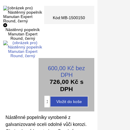
Kód:MB-1500150
Nástěnný popelník
Manutan Expert
Round, černý
600,00 Kč bez
DPH
726,00 Kč s
DPH
Nástěnné popelníky vyrobené z
galvanizované oceli odolné vůči korozi.