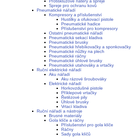
Protiskluzové nátěry a spreje
Spreje pro ochranu kovů
Pneumatické nářadí
Kompresory a příslušenství
Hustilky a ofukovací pistole
Pneumatické hadice
Příslušenství pro kompresory
Ostatní pneumatické nářadí
Pneumatická sekací kladiva
Pneumatické brusky
Pneumatické hřebíkovačky a sponkovačky
Pneumatické nůžky na plech
Pneumatické ráčny
Pneumatické úhlové brusky
Pneumatické utahováky a vrtačky
Ruční elektrické nářadí
Aku nářadí
Aku rázové šroubováky
Elektrické nářadí
Horkovzdušné pistole
Příklepové vrtačky
Řetězové pily
Úhlové brusky
Vrtací kladiva
Ruční nářadí a nástroje
Brusné materiály
Gola klíče a ráčny
Příslušenství pro gola klíče
Ráčny
Sady gola klíčů