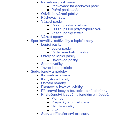
Nářadí na páskování
Páskovače na ocelovou pásku
Ruční páskovače
Odvíječe vázací pásky
Páskovací sety
Vázací pásky
Vázací pásky ocelové
Vázací pásky polypropylenové
Vázací pásky textilní
Vázací spony
Sponkovačky, sešívačky a lepicí pásky
Lepicí pásky
Lepicí pásky
Vyztužené balicí pásky
Odvíječe lepicí pásky
Dávkovač pásky
Sponkovačky
Tavné lepicí pistole
Sudy, barely a nádoby
Ibc nádrže a kádě
Kanystry a barely
Ostatní nádoby
Plastové a kovové kyblíky
Přepravní boxy a bezpečnostní schránky
Příslušenství k sudům, barelům a nádobám
Plomby
Přepážky a oddělovače
Ventily a zátky
Víka
Sudy a příslušenství pro sudy