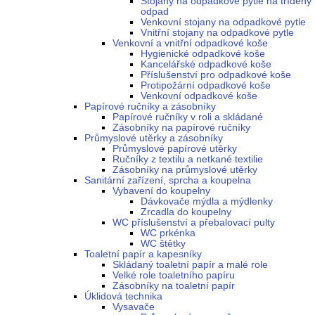
Stojany na odpadkové pytle na tříděný
odpad
Venkovní stojany na odpadkové pytle
Vnitřní stojany na odpadkové pytle
Venkovní a vnitřní odpadkové koše
Hygienické odpadkové koše
Kancelářské odpadkové koše
Příslušenství pro odpadkové koše
Protipožární odpadkové koše
Venkovní odpadkové koše
Papírové ručníky a zásobníky
Papírové ručníky v roli a skládané
Zásobníky na papírové ručníky
Průmyslové utěrky a zásobníky
Průmyslové papírové utěrky
Ručníky z textilu a netkané textilie
Zásobníky na průmyslové utěrky
Sanitární zařízení, sprcha a koupelna
Vybavení do koupelny
Dávkovače mýdla a mýdlenky
Zrcadla do koupelny
WC příslušenství a přebalovací pulty
WC prkénka
WC štětky
Toaletní papír a kapesníky
Skládaný toaletní papír a malé role
Velké role toaletního papíru
Zásobníky na toaletní papír
Úklidová technika
Vysavače