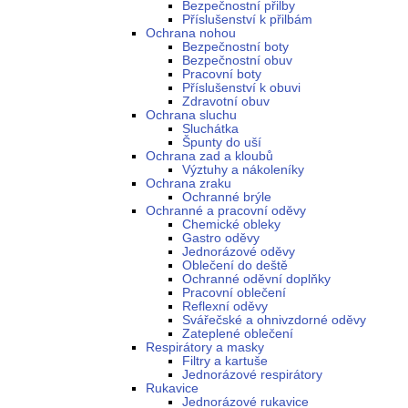
Bezpečnostní přilby
Příslušenství k přilbám
Ochrana nohou
Bezpečnostní boty
Bezpečnostní obuv
Pracovní boty
Příslušenství k obuvi
Zdravotní obuv
Ochrana sluchu
Sluchátka
Špunty do uší
Ochrana zad a kloubů
Výztuhy a nákoleníky
Ochrana zraku
Ochranné brýle
Ochranné a pracovní oděvy
Chemické obleky
Gastro oděvy
Jednorázové oděvy
Oblečení do deště
Ochranné oděvní doplňky
Pracovní oblečení
Reflexní oděvy
Svářečské a ohnivzdorné oděvy
Zateplené oblečení
Respirátory a masky
Filtry a kartuše
Jednorázové respirátory
Rukavice
Jednorázové rukavice