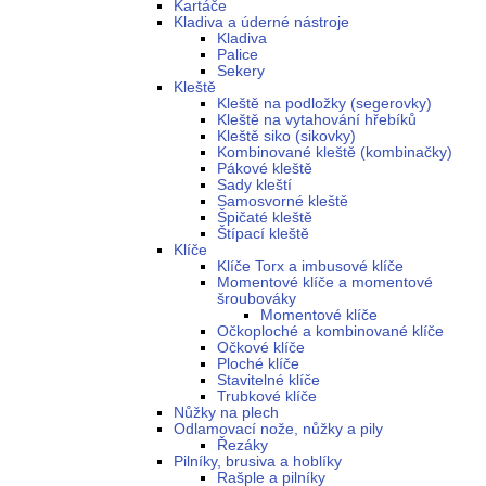
Kartáče
Kladiva a úderné nástroje
Kladiva
Palice
Sekery
Kleště
Kleště na podložky (segerovky)
Kleště na vytahování hřebíků
Kleště siko (sikovky)
Kombinované kleště (kombinačky)
Pákové kleště
Sady kleští
Samosvorné kleště
Špičaté kleště
Štípací kleště
Klíče
Klíče Torx a imbusové klíče
Momentové klíče a momentové
šroubováky
Momentové klíče
Očkoploché a kombinované klíče
Očkové klíče
Ploché klíče
Stavitelné klíče
Trubkové klíče
Nůžky na plech
Odlamovací nože, nůžky a pily
Řezáky
Pilníky, brusiva a hoblíky
Rašple a pilníky