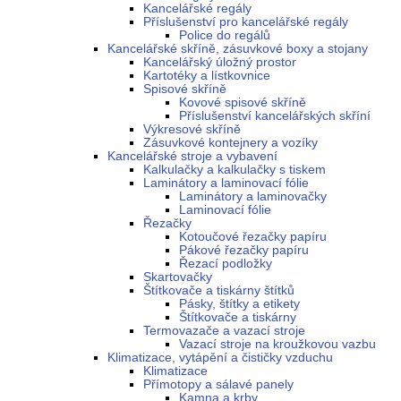
Kancelářské regály
Příslušenství pro kancelářské regály
Police do regálů
Kancelářské skříně, zásuvkové boxy a stojany
Kancelářský úložný prostor
Kartotéky a lístkovnice
Spisové skříně
Kovové spisové skříně
Příslušenství kancelářských skříní
Výkresové skříně
Zásuvkové kontejnery a vozíky
Kancelářské stroje a vybavení
Kalkulačky a kalkulačky s tiskem
Laminátory a laminovací fólie
Laminátory a laminovačky
Laminovací fólie
Řezačky
Kotoučové řezačky papíru
Pákové řezačky papíru
Řezací podložky
Skartovačky
Štítkovače a tiskárny štítků
Pásky, štítky a etikety
Štítkovače a tiskárny
Termovazače a vazací stroje
Vazací stroje na kroužkovou vazbu
Klimatizace, vytápění a čističky vzduchu
Klimatizace
Přímotopy a sálavé panely
Kamna a krby