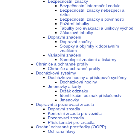
Bezpečnostní značky
Bezpečnostní informační cedule
Bezpečnostní značky nebezpečí a
rizika
Bezpečnostní značky s povinností
Požární tabulky
Tabulky pro evakuaci a únikový východ
Zákazové tabulky
Dopravní značení
Dopravní značky
Sloupky a objímky k dopravním
značkám
Variabilní značení
Samolepicí značení a tiskárny
Chrániče a ochranné profily
Chrániče a ochranné profily
Docházkové systémy
Docházkové hodiny a přístupové systémy
Docházkové hodiny
Jmenovky a karty
Držák odznaku
Identifikační odznak příslušenství
Jmenovky
Dopravní a pozorovací zrcadla
Dopravní zrcadla
Kontrolní zrcadla pro vozidla
Pozorovací zrcadla
Příslušenství pro zrcadla
Osobní ochranné prostředky (OOPP)
Ochrana hlavy