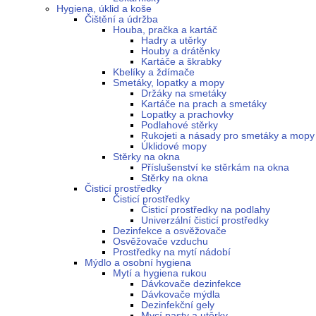
Hygiena, úklid a koše
Čištění a údržba
Houba, pračka a kartáč
Hadry a utěrky
Houby a drátěnky
Kartáče a škrabky
Kbelíky a ždímače
Smetáky, lopatky a mopy
Držáky na smetáky
Kartáče na prach a smetáky
Lopatky a prachovky
Podlahové stěrky
Rukojeti a násady pro smetáky a mopy
Úklidové mopy
Stěrky na okna
Příslušenství ke stěrkám na okna
Stěrky na okna
Čisticí prostředky
Čisticí prostředky
Čisticí prostředky na podlahy
Univerzální čisticí prostředky
Dezinfekce a osvěžovače
Osvěžovače vzduchu
Prostředky na mytí nádobí
Mýdlo a osobní hygiena
Mytí a hygiena rukou
Dávkovače dezinfekce
Dávkovače mýdla
Dezinfekční gely
Mycí pasty a utěrky