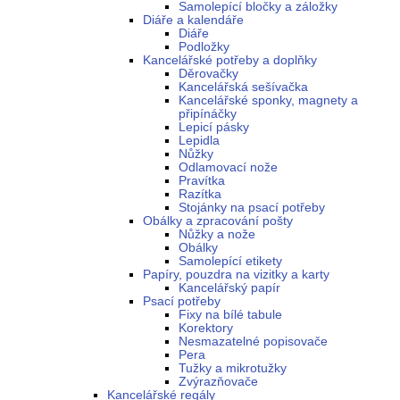
Samolepící bločky a záložky
Diáře a kalendáře
Diáře
Podložky
Kancelářské potřeby a doplňky
Děrovačky
Kancelářská sešívačka
Kancelářské sponky, magnety a
připínáčky
Lepicí pásky
Lepidla
Nůžky
Odlamovací nože
Pravítka
Razítka
Stojánky na psací potřeby
Obálky a zpracování pošty
Nůžky a nože
Obálky
Samolepící etikety
Papíry, pouzdra na vizitky a karty
Kancelářský papír
Psací potřeby
Fixy na bílé tabule
Korektory
Nesmazatelné popisovače
Pera
Tužky a mikrotužky
Zvýrazňovače
Kancelářské regály