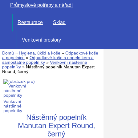
Průmyslové potřeby a nářadí
Restaurace
Sklad
Venkovní prostory
Domů
»
Hygiena, úklid a koše
»
Odpadkové koše
a popelnice
»
Odpadkové koše s popelníkem a
samostatné popelníky
»
Venkovní nástěnné
popelníky
» Nástěnný popelník Manutan Expert
Round, černý
Venkovní
nástěnné
popelníky
Nástěnný popelník
Manutan Expert Round,
černý