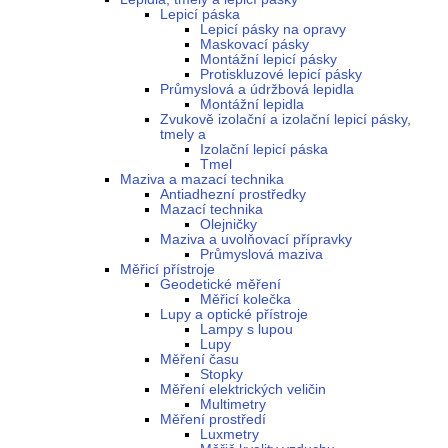
Lepicí páska
Lepicí pásky na opravy
Maskovací pásky
Montážní lepicí pásky
Protiskluzové lepicí pásky
Průmyslová a údržbová lepidla
Montážní lepidla
Zvukově izolační a izolační lepicí pásky,
tmely a
Izolační lepicí páska
Tmel
Maziva a mazací technika
Antiadhezní prostředky
Mazací technika
Olejničky
Maziva a uvolňovací přípravky
Průmyslová maziva
Měřicí přístroje
Geodetické měření
Měřicí kolečka
Lupy a optické přístroje
Lampy s lupou
Lupy
Měření času
Stopky
Měření elektrických veličin
Multimetry
Měření prostředí
Luxmetry