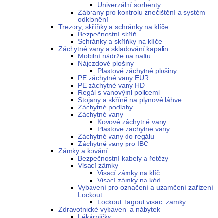
Univerzální sorbenty
Zábrany pro kontrolu znečištění a systém
odklonění
Trezory, skříňky a schránky na klíče
Bezpečnostní skříň
Schránky a skříňky na klíče
Záchytné vany a skladování kapalin
Mobilní nádrže na naftu
Nájezdové plošiny
Plastové záchytné plošiny
PE záchytné vany EUR
PE záchytné vany HD
Regál s vanovými policemi
Stojany a skříně na plynové láhve
Záchytné podlahy
Záchytné vany
Kovové záchytné vany
Plastové záchytné vany
Záchytné vany do regálu
Záchytné vany pro IBC
Zámky a kování
Bezpečnostní kabely a řetězy
Visací zámky
Visací zámky na klíč
Visací zámky na kód
Vybavení pro označení a uzamčení zařízení
Lockout
Lockout Tagout visací zámky
Zdravotnické vybavení a nábytek
Lékárničky