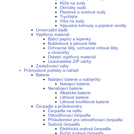
Klíče na sudy
Otvíráky sudů
Plastové a ocelové sudy
Trychtýře
Víka na sudy
Výpustné kohouty a pojistné ventily
Univerzální kádě
Výplňový materiál
Balící papíry a lepenky
Bublinkové a pěnové fólie
Ochranné lišty, ochranné rohové lišty
a chráničky
Ostatní výplňový materiál
Uzaviratelné ZIP sáčky
Zavlažovací vaky
Průmyslové potřeby a nářadí
Baterie
Nabíjecí baterie a nabíječky
Nabíjecí baterie
Nenabíjecí baterie
Alkalické baterie
Lithiové baterie
Lithiové knoflíkové baterie
Čerpadla a průtokoměry
Čerpadla na naftu
Odvodňovací čerpadla
Příslušenství pro odvodňovací čerpadla
Sudová čerpadla
Elektrická sudová čerpadla
Ruční sudová čerpadla