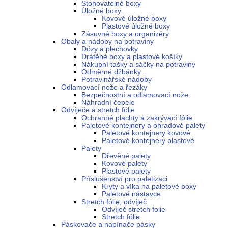
Stohovatelné boxy
Úložné boxy
Kovové úložné boxy
Plastové úložné boxy
Zásuvné boxy a organizéry
Obaly a nádoby na potraviny
Dózy a plechovky
Drátěné boxy a plastové košíky
Nákupní tašky a sáčky na potraviny
Odměrné džbánky
Potravinářské nádoby
Odlamovací nože a řezáky
Bezpečnostní a odlamovací nože
Náhradní čepele
Odvíječe a stretch fólie
Ochranné plachty a zakrývací fólie
Paletové kontejnery a ohradové palety
Paletové kontejnery kovové
Paletové kontejnery plastové
Palety
Dřevěné palety
Kovové palety
Plastové palety
Příslušenství pro paletizaci
Kryty a víka na paletové boxy
Paletové nástavce
Stretch fólie, odvíječ
Odvíječ stretch folie
Stretch fólie
Páskovače a napínače pásky