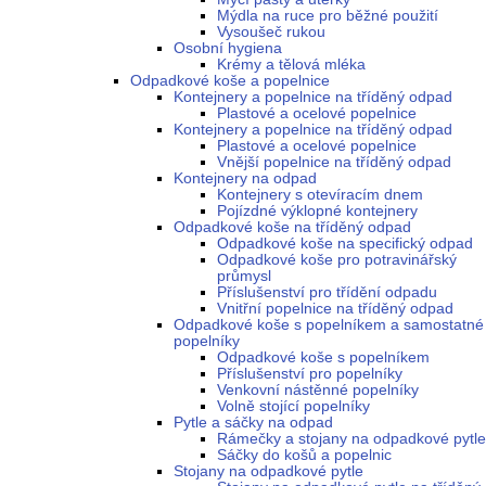
Mýdla na ruce pro běžné použití
Vysoušeč rukou
Osobní hygiena
Krémy a tělová mléka
Odpadkové koše a popelnice
Kontejnery a popelnice na tříděný odpad
Plastové a ocelové popelnice
Kontejnery a popelnice na tříděný odpad
Plastové a ocelové popelnice
Vnější popelnice na tříděný odpad
Kontejnery na odpad
Kontejnery s otevíracím dnem
Pojízdné výklopné kontejnery
Odpadkové koše na tříděný odpad
Odpadkové koše na specifický odpad
Odpadkové koše pro potravinářský
průmysl
Příslušenství pro třídění odpadu
Vnitřní popelnice na tříděný odpad
Odpadkové koše s popelníkem a samostatné
popelníky
Odpadkové koše s popelníkem
Příslušenství pro popelníky
Venkovní nástěnné popelníky
Volně stojící popelníky
Pytle a sáčky na odpad
Rámečky a stojany na odpadkové pytle
Sáčky do košů a popelnic
Stojany na odpadkové pytle