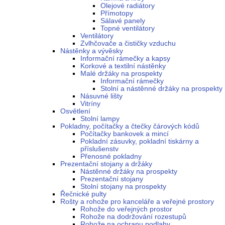
Olejové radiátory
Přímotopy
Sálavé panely
Topné ventilátory
Ventilátory
Zvlhčovače a čističky vzduchu
Nástěnky a vývěsky
Informační rámečky a kapsy
Korkové a textilní nástěnky
Malé držáky na prospekty
Informační rámečky
Stolní a nástěnné držáky na prospekty
Násuvné lišty
Vitríny
Osvětlení
Stolní lampy
Pokladny, počítačky a čtečky čárových kódů
Počítačky bankovek a mincí
Pokladní zásuvky, pokladní tiskárny a
příslušenstv
Přenosné pokladny
Prezentační stojany a držáky
Nástěnné držáky na prospekty
Prezentační stojany
Stolní stojany na prospekty
Řečnické pulty
Rošty a rohože pro kanceláře a veřejné prostory
Rohože do veřejných prostor
Rohože na dodržování rozestupů
Rohože na ochranu podlahy