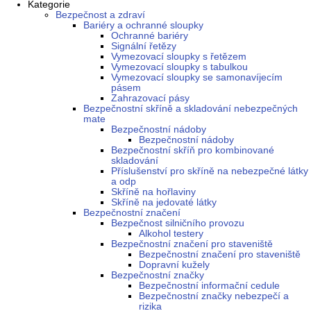
Kategorie
Bezpečnost a zdraví
Bariéry a ochranné sloupky
Ochranné bariéry
Signální řetězy
Vymezovací sloupky s řetězem
Vymezovací sloupky s tabulkou
Vymezovací sloupky se samonavíjecím
pásem
Zahrazovací pásy
Bezpečnostní skříně a skladování nebezpečných
mate
Bezpečnostní nádoby
Bezpečnostní nádoby
Bezpečnostní skříň pro kombinované
skladování
Příslušenství pro skříně na nebezpečné látky
a odp
Skříně na hořlaviny
Skříně na jedovaté látky
Bezpečnostní značení
Bezpečnost silničního provozu
Alkohol testery
Bezpečnostní značení pro staveniště
Bezpečnostní značení pro staveniště
Dopravní kužely
Bezpečnostní značky
Bezpečnostní informační cedule
Bezpečnostní značky nebezpečí a
rizika