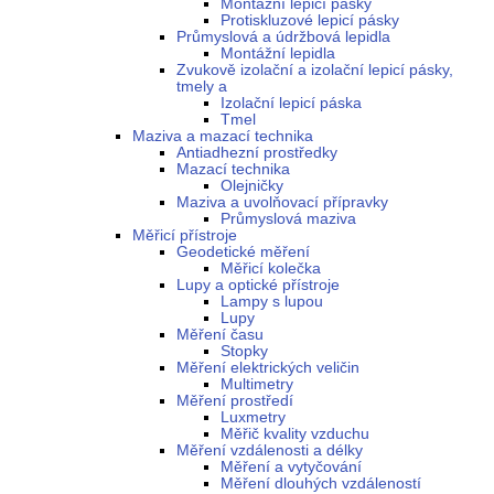
Montážní lepicí pásky
Protiskluzové lepicí pásky
Průmyslová a údržbová lepidla
Montážní lepidla
Zvukově izolační a izolační lepicí pásky,
tmely a
Izolační lepicí páska
Tmel
Maziva a mazací technika
Antiadhezní prostředky
Mazací technika
Olejničky
Maziva a uvolňovací přípravky
Průmyslová maziva
Měřicí přístroje
Geodetické měření
Měřicí kolečka
Lupy a optické přístroje
Lampy s lupou
Lupy
Měření času
Stopky
Měření elektrických veličin
Multimetry
Měření prostředí
Luxmetry
Měřič kvality vzduchu
Měření vzdálenosti a délky
Měření a vytyčování
Měření dlouhých vzdáleností