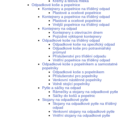
Krémy a tělová mléka
Odpadkové koše a popelnice
Kontejnery a popelnice na tříděný odpad
Plastové a ocelové popelnice
Kontejnery a popelnice na tříděný odpad
Plastové a ocelové popelnice
Vnější popelnice na tříděný odpad
Kontejnery na odpad
Kontejnery s otevíracím dnem
Pojízdné výklopné kontejnery
Odpadkové koše na tříděný odpad
Odpadkové koše na specifický odpad
Odpadkové koše pro potravinářský
průmysl
Příslušenství pro třídění odpadu
Vnitřní popelnice na tříděný odpad
Odpadkové koše s popelníkem a samostatné
popelníky
Odpadkové koše s popelníkem
Příslušenství pro popelníky
Venkovní nástěnné popelníky
Volně stojící popelníky
Pytle a sáčky na odpad
Rámečky a stojany na odpadkové pytle
Sáčky do košů a popelnic
Stojany na odpadkové pytle
Stojany na odpadkové pytle na tříděný
odpad
Venkovní stojany na odpadkové pytle
Vnitřní stojany na odpadkové pytle