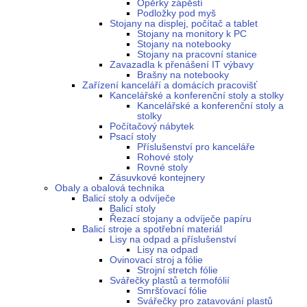
Opěrky zápěstí
Podložky pod myš
Stojany na displej, počítač a tablet
Stojany na monitory k PC
Stojany na notebooky
Stojany na pracovní stanice
Zavazadla k přenášení IT výbavy
Brašny na notebooky
Zařízení kanceláří a domácích pracovišť
Kancelářské a konferenční stoly a stolky
Kancelářské a konferenční stoly a
stolky
Počítačový nábytek
Psací stoly
Příslušenství pro kanceláře
Rohové stoly
Rovné stoly
Zásuvkové kontejnery
Obaly a obalová technika
Balicí stoly a odvíječe
Balicí stoly
Řezací stojany a odvíječe papíru
Balicí stroje a spotřební materiál
Lisy na odpad a příslušenství
Lisy na odpad
Ovinovací stroj a fólie
Strojní stretch fólie
Svářečky plastů a termofólií
Smršťovací fólie
Svářečky pro zatavování plastů