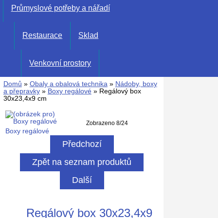
Průmyslové potřeby a nářadí
Restaurace
Sklad
Venkovní prostory
Domů
»
Obaly a obalová technika
»
Nádoby, boxy
a přepravky
»
Boxy regálové
» Regálový box
30x23,4x9 cm
Zobrazeno 8/24
Boxy regálové
Předchozí
Zpět na seznam produktů
Další
Regálový box 30x23,4x9