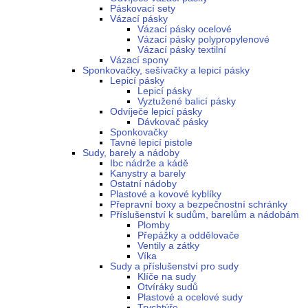
Páskovací sety
Vázací pásky
Vázací pásky ocelové
Vázací pásky polypropylenové
Vázací pásky textilní
Vázací spony
Sponkovačky, sešívačky a lepicí pásky
Lepicí pásky
Lepicí pásky
Vyztužené balicí pásky
Odvíječe lepicí pásky
Dávkovač pásky
Sponkovačky
Tavné lepicí pistole
Sudy, barely a nádoby
Ibc nádrže a kádě
Kanystry a barely
Ostatní nádoby
Plastové a kovové kyblíky
Přepravní boxy a bezpečnostní schránky
Příslušenství k sudům, barelům a nádobám
Plomby
Přepážky a oddělovače
Ventily a zátky
Víka
Sudy a příslušenství pro sudy
Klíče na sudy
Otvíráky sudů
Plastové a ocelové sudy
Trychtýře