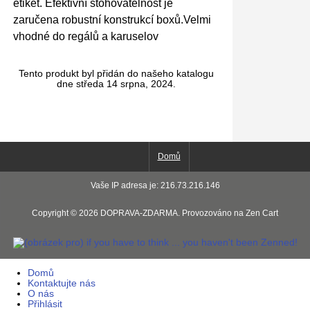
etiket. Efektivní stohovatelnost je
zaručena robustní konstrukcí boxů.Velmi
vhodné do regálů a karuselov
Tento produkt byl přidán do našeho katalogu
dne středa 14 srpna, 2024.
Domů
Vaše IP adresa je: 216.73.216.146
Copyright © 2026
DOPRAVA-ZDARMA
. Provozováno na
Zen Cart
Domů
Kontaktujte nás
O nás
Přihlásit