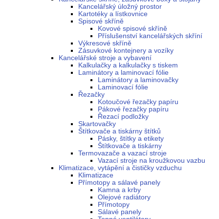
Kancelářský úložný prostor
Kartotéky a lístkovnice
Spisové skříně
Kovové spisové skříně
Příslušenství kancelářských skříní
Výkresové skříně
Zásuvkové kontejnery a vozíky
Kancelářské stroje a vybavení
Kalkulačky a kalkulačky s tiskem
Laminátory a laminovací fólie
Laminátory a laminovačky
Laminovací fólie
Řezačky
Kotoučové řezačky papíru
Pákové řezačky papíru
Řezací podložky
Skartovačky
Štítkovače a tiskárny štítků
Pásky, štítky a etikety
Štítkovače a tiskárny
Termovazače a vazací stroje
Vazací stroje na kroužkovou vazbu
Klimatizace, vytápění a čističky vzduchu
Klimatizace
Přímotopy a sálavé panely
Kamna a krby
Olejové radiátory
Přímotopy
Sálavé panely