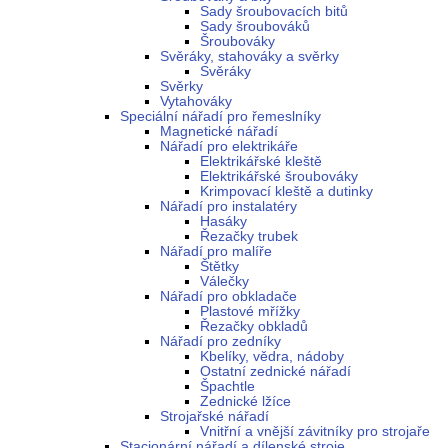
Sady šroubovacích bitů
Sady šroubováků
Šroubováky
Svěráky, stahováky a svěrky
Svěráky
Svěrky
Vytahováky
Speciální nářadí pro řemeslníky
Magnetické nářadí
Nářadí pro elektrikáře
Elektrikářské kleště
Elektrikářské šroubováky
Krimpovací kleště a dutinky
Nářadí pro instalatéry
Hasáky
Řezačky trubek
Nářadí pro malíře
Štětky
Válečky
Nářadí pro obkladače
Plastové mřížky
Řezačky obkladů
Nářadí pro zedníky
Kbelíky, vědra, nádoby
Ostatní zednické nářadí
Špachtle
Zednické lžíce
Strojařské nářadí
Vnitřní a vnější závitníky pro strojaře
Stacionární nářadí a dílenské stroje