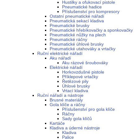
Hustilky a ofukovací pistole
Pneumatické hadice
Příslušenství pro kompresory
Ostatní pneumatické nářadí
Pneumatická sekací kladiva
Pneumatické brusky
Pneumatické hřebíkovačky a sponkovačky
Pneumatické nůžky na plech
Pneumatické ráčny
Pneumatické úhlové brusky
Pneumatické utahováky a vrtačky
Ruční elektrické nářadí
Aku nářadí
Aku rázové šroubováky
Elektrické nářadí
Horkovzdušné pistole
Příklepové vrtačky
Řetězové pily
Úhlové brusky
Vrtací kladiva
Ruční nářadí a nástroje
Brusné materiály
Gola klíče a ráčny
Příslušenství pro gola klíče
Ráčny
Sady gola klíčů
Kartáče
Kladiva a úderné nástroje
Kladiva
Palice