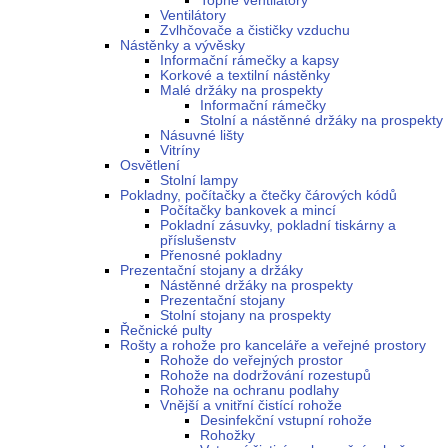
Topné ventilátory
Ventilátory
Zvlhčovače a čističky vzduchu
Nástěnky a vývěsky
Informační rámečky a kapsy
Korkové a textilní nástěnky
Malé držáky na prospekty
Informační rámečky
Stolní a nástěnné držáky na prospekty
Násuvné lišty
Vitríny
Osvětlení
Stolní lampy
Pokladny, počítačky a čtečky čárových kódů
Počítačky bankovek a mincí
Pokladní zásuvky, pokladní tiskárny a
příslušenstv
Přenosné pokladny
Prezentační stojany a držáky
Nástěnné držáky na prospekty
Prezentační stojany
Stolní stojany na prospekty
Řečnické pulty
Rošty a rohože pro kanceláře a veřejné prostory
Rohože do veřejných prostor
Rohože na dodržování rozestupů
Rohože na ochranu podlahy
Vnější a vnitřní čistící rohože
Desinfekční vstupní rohože
Rohožky