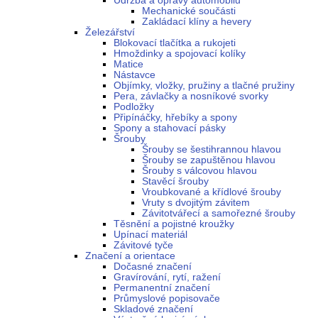
Údržba a opravy automobilů
Mechanické součásti
Zakládací klíny a hevery
Železářství
Blokovací tlačítka a rukojeti
Hmoždinky a spojovací kolíky
Matice
Nástavce
Objímky, vložky, pružiny a tlačné pružiny
Pera, závlačky a nosníkové svorky
Podložky
Připínáčky, hřebíky a spony
Spony a stahovací pásky
Šrouby
Šrouby se šestihrannou hlavou
Šrouby se zapuštěnou hlavou
Šrouby s válcovou hlavou
Stavěcí šrouby
Vroubkované a křídlové šrouby
Vruty s dvojitým závitem
Závitotvářecí a samořezné šrouby
Těsnění a pojistné kroužky
Upínací materiál
Závitové tyče
Značení a orientace
Dočasné značení
Gravírování, rytí, ražení
Permanentní značení
Průmyslové popisovače
Skladové značení