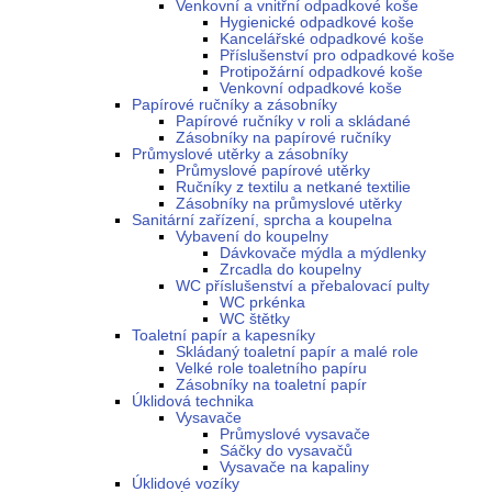
Venkovní a vnitřní odpadkové koše
Hygienické odpadkové koše
Kancelářské odpadkové koše
Příslušenství pro odpadkové koše
Protipožární odpadkové koše
Venkovní odpadkové koše
Papírové ručníky a zásobníky
Papírové ručníky v roli a skládané
Zásobníky na papírové ručníky
Průmyslové utěrky a zásobníky
Průmyslové papírové utěrky
Ručníky z textilu a netkané textilie
Zásobníky na průmyslové utěrky
Sanitární zařízení, sprcha a koupelna
Vybavení do koupelny
Dávkovače mýdla a mýdlenky
Zrcadla do koupelny
WC příslušenství a přebalovací pulty
WC prkénka
WC štětky
Toaletní papír a kapesníky
Skládaný toaletní papír a malé role
Velké role toaletního papíru
Zásobníky na toaletní papír
Úklidová technika
Vysavače
Průmyslové vysavače
Sáčky do vysavačů
Vysavače na kapaliny
Úklidové vozíky