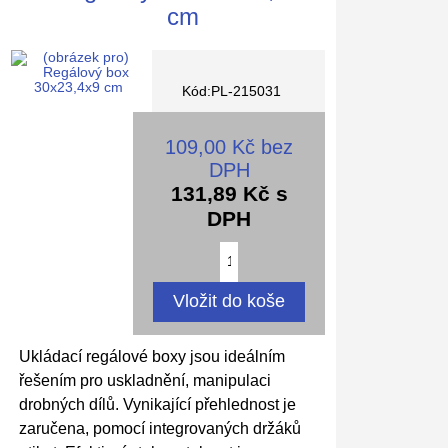
cm
Kód:PL-215031
109,00 Kč bez
DPH
131,89 Kč s
DPH
Ukládací regálové boxy jsou ideálním
řešením pro uskladnění, manipulaci
drobných dílů. Vynikající přehlednost je
zaručena, pomocí integrovaných držáků