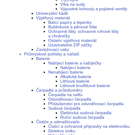
Víka na sudy
Výpustné kohouty a pojistné ventily
Univerzální kádě
Výplňový materiál
Balící papíry a lepenky
Bublinkové a pěnové fólie
Ochranné lišty, ochranné rohové lišty
a chráničky
Ostatní výplňový materiál
Uzaviratelné ZIP sáčky
Zavlažovací vaky
Průmyslové potřeby a nářadí
Baterie
Nabíjecí baterie a nabíječky
Nabíjecí baterie
Nenabíjecí baterie
Alkalické baterie
Lithiové baterie
Lithiové knoflíkové baterie
Čerpadla a průtokoměry
Čerpadla na naftu
Odvodňovací čerpadla
Příslušenství pro odvodňovací čerpadla
Sudová čerpadla
Elektrická sudová čerpadla
Ruční sudová čerpadla
Čističe a odmašťovače
Čisticí a ochranné přípravky na elektroniku
Detekce úniku