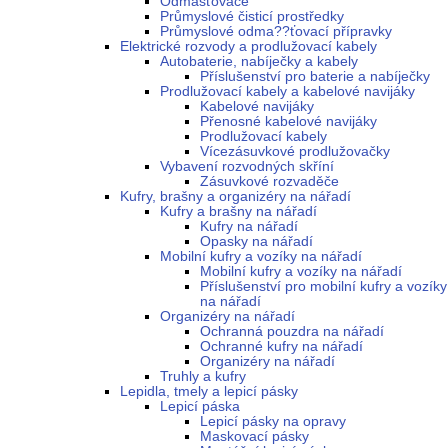
Odmašťovače
Průmyslové čisticí prostředky
Průmyslové odma??ťovací přípravky
Elektrické rozvody a prodlužovací kabely
Autobaterie, nabíječky a kabely
Příslušenství pro baterie a nabíječky
Prodlužovací kabely a kabelové navijáky
Kabelové navijáky
Přenosné kabelové navijáky
Prodlužovací kabely
Vícezásuvkové prodlužovačky
Vybavení rozvodných skříní
Zásuvkové rozvaděče
Kufry, brašny a organizéry na nářadí
Kufry a brašny na nářadí
Kufry na nářadí
Opasky na nářadí
Mobilní kufry a vozíky na nářadí
Mobilní kufry a vozíky na nářadí
Příslušenství pro mobilní kufry a vozíky
na nářadí
Organizéry na nářadí
Ochranná pouzdra na nářadí
Ochranné kufry na nářadí
Organizéry na nářadí
Truhly a kufry
Lepidla, tmely a lepicí pásky
Lepicí páska
Lepicí pásky na opravy
Maskovací pásky