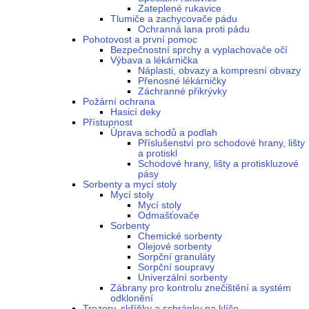
Zateplené rukavice
Tlumiče a zachycovače pádu
Ochranná lana proti pádu
Pohotovost a první pomoc
Bezpečnostní sprchy a vyplachovače očí
Výbava a lékárnička
Náplasti, obvazy a kompresní obvazy
Přenosné lékárničky
Záchranné přikrývky
Požární ochrana
Hasicí deky
Přístupnost
Úprava schodů a podlah
Příslušenství pro schodové hrany, lišty
a protiskl
Schodové hrany, lišty a protiskluzové
pásy
Sorbenty a mycí stoly
Mycí stoly
Mycí stoly
Odmašťovače
Sorbenty
Chemické sorbenty
Olejové sorbenty
Sorpční granuláty
Sorpční soupravy
Univerzální sorbenty
Zábrany pro kontrolu znečištění a systém
odklonění
Trezory, skříňky a schránky na klíče