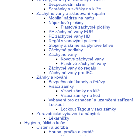
Bezpečnostní skříň
Schránky a skříňky na klíče
Záchytné vany a skladování kapalin
Mobilní nádrže na naftu
Nájezdové plošiny
Plastové záchytné plošiny
PE záchytné vany EUR
PE záchytné vany HD
Regál s vanovými policemi
Stojany a skříně na plynové láhve
Záchytné podlahy
Záchytné vany
Kovové záchytné vany
Plastové záchytné vany
Záchytné vany do regálu
Záchytné vany pro IBC
Zámky a kování
Bezpečnostní kabely a řetězy
Visací zámky
Visací zámky na klíč
Visací zámky na kód
Vybavení pro označení a uzamčení zařízení
Lockout
Lockout Tagout visací zámky
Zdravotnické vybavení a nábytek
Lékárničky
Hygiena, úklid a koše
Čištění a údržba
Houba, pračka a kartáč