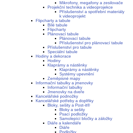
Mikrofony, megafony a zesilovače
Projekční technika a videoprojekce
Příslušenství a spotřební materiály
k videoprojekt
Flipcharty a tabule
Bílé tabule
Flipcharty
Plánovací tabule
Plánovací tabule
Příslušenství pro plánovací tabule
Příslušenství pro tabule
Speciální tabule
Hodiny a dekorace
Hodiny
Klaprámy a nástěnky
Klaprámy a nástěnky
Systémy upevnění
Zeměpisné mapy
Informační tabulky a jmenovky
Informační tabulky
Jmenovky na dveře
Kancelářské podnožky
Kancelářské potřeby a doplňky
Bloky, sešity a Post-it®
Bloky a sešity
Psací podložky
Samolepící bločky a záložky
Diáře a kalendáře
Diáře
Podložky