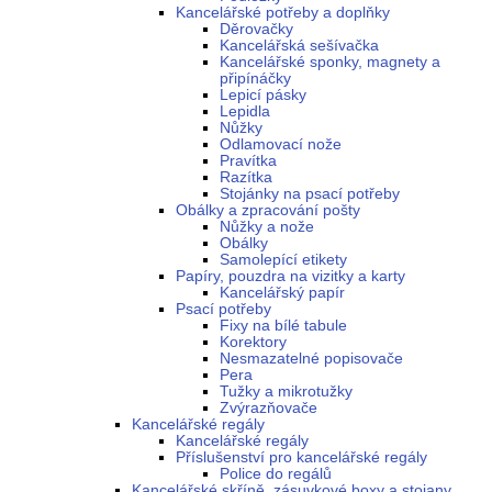
Kancelářské potřeby a doplňky
Děrovačky
Kancelářská sešívačka
Kancelářské sponky, magnety a
připínáčky
Lepicí pásky
Lepidla
Nůžky
Odlamovací nože
Pravítka
Razítka
Stojánky na psací potřeby
Obálky a zpracování pošty
Nůžky a nože
Obálky
Samolepící etikety
Papíry, pouzdra na vizitky a karty
Kancelářský papír
Psací potřeby
Fixy na bílé tabule
Korektory
Nesmazatelné popisovače
Pera
Tužky a mikrotužky
Zvýrazňovače
Kancelářské regály
Kancelářské regály
Příslušenství pro kancelářské regály
Police do regálů
Kancelářské skříně, zásuvkové boxy a stojany