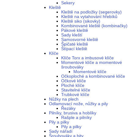
Sekery
Kleště
Kleště na podložky (segerovky)
Kleště na vytahování hřebíků
Kleště siko (sikovky)
Kombinované kleště (kombinačky)
Pákové kleště
Sady kleští
Samosvorné kleště
Špičaté kleště
Štípací kleště
Klíče
Klíče Torx a imbusové klíče
Momentové klíče a momentové
šroubováky
Momentové klíče
Očkoploché a kombinované klíče
Očkové klíče
Ploché klíče
Stavitelné klíče
Trubkové klíče
Nůžky na plech
Odlamovací nože, nůžky a pily
Řezáky
Pilníky, brusiva a hoblíky
Rašple a pilníky
Pily a pilky
Pily a pilky
Sady nářadí
Šroubováky a bity