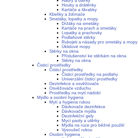
Hadry a utěrky
Houby a drátěnky
Kartáče a škrabky
Kbelíky a ždímače
Smetáky, lopatky a mopy
Držáky na smetáky
Kartáče na prach a smetáky
Lopatky a prachovky
Podlahové stěrky
Rukojeti a násady pro smetáky a mopy
Úklidové mopy
Stěrky na okna
Příslušenství ke stěrkám na okna
Stěrky na okna
Čisticí prostředky
Čisticí prostředky
Čisticí prostředky na podlahy
Univerzální čisticí prostředky
Dezinfekce a osvěžovače
Osvěžovače vzduchu
Prostředky na mytí nádobí
Mýdlo a osobní hygiena
Mytí a hygiena rukou
Dávkovače dezinfekce
Dávkovače mýdla
Dezinfekční gely
Mycí pasty a utěrky
Mýdla na ruce pro běžné použití
Vysoušeč rukou
Osobní hygiena