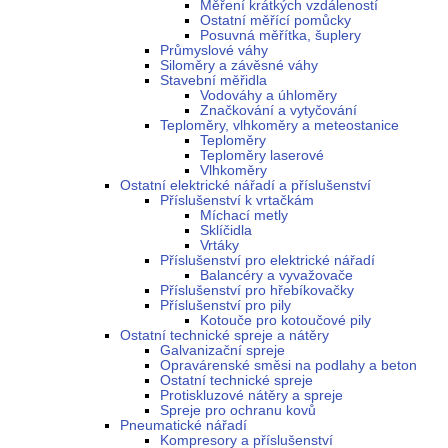
Měření krátkých vzdáleností
Ostatní měřící pomůcky
Posuvná měřítka, šuplery
Průmyslové váhy
Siloměry a závěsné váhy
Stavební měřidla
Vodováhy a úhloměry
Značkování a vytyčování
Teploměry, vlhkoměry a meteostanice
Teploměry
Teploměry laserové
Vlhkoměry
Ostatní elektrické nářadí a příslušenství
Příslušenství k vrtačkám
Míchací metly
Sklíčidla
Vrtáky
Příslušenství pro elektrické nářadí
Balancéry a vyvažovače
Příslušenství pro hřebíkovačky
Příslušenství pro pily
Kotouče pro kotoučové pily
Ostatní technické spreje a nátěry
Galvanizační spreje
Opravárenské směsi na podlahy a beton
Ostatní technické spreje
Protiskluzové nátěry a spreje
Spreje pro ochranu kovů
Pneumatické nářadí
Kompresory a příslušenství