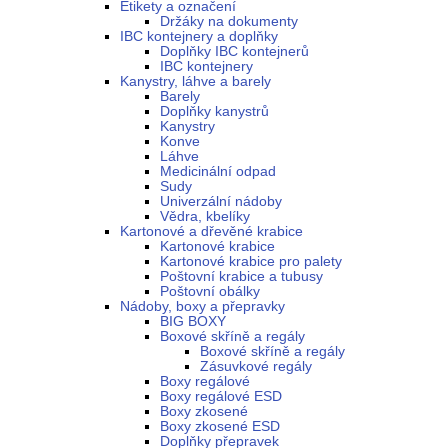
Etikety a označení
Držáky na dokumenty
IBC kontejnery a doplňky
Doplňky IBC kontejnerů
IBC kontejnery
Kanystry, láhve a barely
Barely
Doplňky kanystrů
Kanystry
Konve
Láhve
Medicinální odpad
Sudy
Univerzální nádoby
Vědra, kbelíky
Kartonové a dřevěné krabice
Kartonové krabice
Kartonové krabice pro palety
Poštovní krabice a tubusy
Poštovní obálky
Nádoby, boxy a přepravky
BIG BOXY
Boxové skříně a regály
Boxové skříně a regály
Zásuvkové regály
Boxy regálové
Boxy regálové ESD
Boxy zkosené
Boxy zkosené ESD
Doplňky přepravek