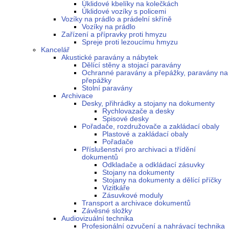
Úklidové kbelíky na kolečkách
Úklidové vozíky s policemi
Vozíky na prádlo a prádelní skříně
Vozíky na prádlo
Zařízení a přípravky proti hmyzu
Spreje proti lezoucímu hmyzu
Kancelář
Akustické paravány a nábytek
Dělící stěny a stojací paravány
Ochranné paravány a přepážky, paravány na
přepážky
Stolní paravány
Archivace
Desky, přihrádky a stojany na dokumenty
Rychlovazače a desky
Spisové desky
Pořadače, rozdružovače a zakládací obaly
Plastové a zakládací obaly
Pořadače
Příslušenství pro archivaci a třídění
dokumentů
Odkladače a odkládací zásuvky
Stojany na dokumenty
Stojany na dokumenty a dělící příčky
Vizitkáře
Zásuvkové moduly
Transport a archivace dokumentů
Závěsné složky
Audiovizuální technika
Profesionální ozvučení a nahrávací technika