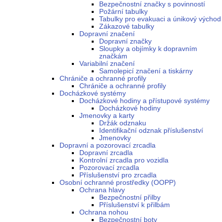
Bezpečnostní značky s povinností
Požární tabulky
Tabulky pro evakuaci a únikový východ
Zákazové tabulky
Dopravní značení
Dopravní značky
Sloupky a objímky k dopravním
značkám
Variabilní značení
Samolepicí značení a tiskárny
Chrániče a ochranné profily
Chrániče a ochranné profily
Docházkové systémy
Docházkové hodiny a přístupové systémy
Docházkové hodiny
Jmenovky a karty
Držák odznaku
Identifikační odznak příslušenství
Jmenovky
Dopravní a pozorovací zrcadla
Dopravní zrcadla
Kontrolní zrcadla pro vozidla
Pozorovací zrcadla
Příslušenství pro zrcadla
Osobní ochranné prostředky (OOPP)
Ochrana hlavy
Bezpečnostní přilby
Příslušenství k přilbám
Ochrana nohou
Bezpečnostní boty