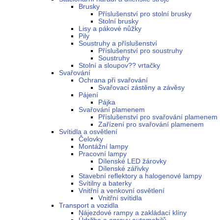
Brusky
Příslušenství pro stolní brusky
Stolní brusky
Lisy a pákové nůžky
Pily
Soustruhy a příslušenství
Příslušenství pro soustruhy
Soustruhy
Stolní a sloupov?? vrtačky
Svařování
Ochrana při svařování
Svařovací zástěny a závěsy
Pájení
Pájka
Svařování plamenem
Příslušenství pro svařování plamenem
Zařízení pro svařování plamenem
Svítidla a osvětlení
Čelovky
Montážní lampy
Pracovní lampy
Dílenské LED žárovky
Dílenské zářivky
Stavební reflektory a halogenové lampy
Svítilny a baterky
Vnitřní a venkovní osvětlení
Vnitřní svítidla
Transport a vozidla
Nájezdové rampy a zakládací klíny