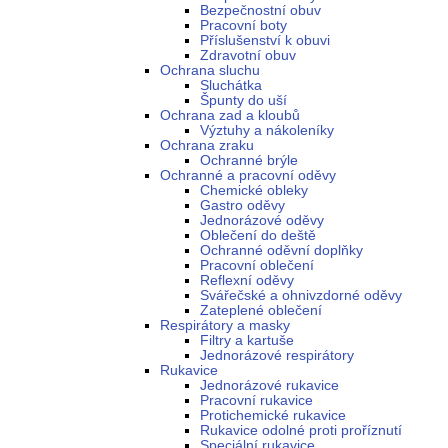
Bezpečnostní obuv
Pracovní boty
Příslušenství k obuvi
Zdravotní obuv
Ochrana sluchu
Sluchátka
Špunty do uší
Ochrana zad a kloubů
Výztuhy a nákoleníky
Ochrana zraku
Ochranné brýle
Ochranné a pracovní oděvy
Chemické obleky
Gastro oděvy
Jednorázové oděvy
Oblečení do deště
Ochranné oděvní doplňky
Pracovní oblečení
Reflexní oděvy
Svářečské a ohnivzdorné oděvy
Zateplené oblečení
Respirátory a masky
Filtry a kartuše
Jednorázové respirátory
Rukavice
Jednorázové rukavice
Pracovní rukavice
Protichemické rukavice
Rukavice odolné proti proříznutí
Speciální rukavice