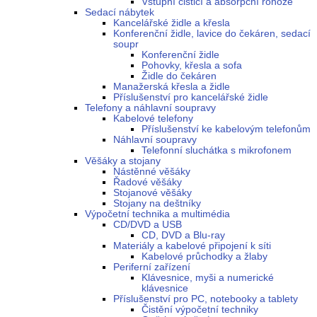
Vstupní čisticí a absorpční rohože
Sedací nábytek
Kancelářské židle a křesla
Konferenční židle, lavice do čekáren, sedací
soupr
Konferenční židle
Pohovky, křesla a sofa
Židle do čekáren
Manažerská křesla a židle
Příslušenství pro kancelářské židle
Telefony a náhlavní soupravy
Kabelové telefony
Příslušenství ke kabelovým telefonům
Náhlavní soupravy
Telefonní sluchátka s mikrofonem
Věšáky a stojany
Nástěnné věšáky
Řadové věšáky
Stojanové věšáky
Stojany na deštníky
Výpočetní technika a multimédia
CD/DVD a USB
CD, DVD a Blu-ray
Materiály a kabelové připojení k síti
Kabelové průchodky a žlaby
Periferní zařízení
Klávesnice, myši a numerické
klávesnice
Příslušenství pro PC, notebooky a tablety
Čistění výpočetní techniky