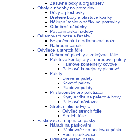
Zásuvné boxy a organizéry
Obaly a nádoby na potraviny
Dózy a plechovky
Drátěné boxy a plastové košíky
Nákupní tašky a sáčky na potraviny
Odměrné džbánky
Potravinářské nádoby
Odlamovací nože a řezáky
Bezpečnostní a odlamovací nože
Náhradní čepele
Odvíječe a stretch fólie
Ochranné plachty a zakrývací fólie
Paletové kontejnery a ohradové palety
Paletové kontejnery kovové
Paletové kontejnery plastové
Palety
Dřevěné palety
Kovové palety
Plastové palety
Příslušenství pro paletizaci
Kryty a víka na paletové boxy
Paletové nástavce
Stretch fólie, odvíječ
Odvíječ stretch folie
Stretch fólie
Páskovače a napínače pásky
Nářadí na páskování
Páskovače na ocelovou pásku
Ruční páskovače
Odvíječe vázací pásky