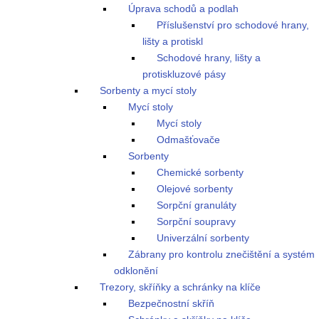
Úprava schodů a podlah
Příslušenství pro schodové hrany,
lišty a protiskl
Schodové hrany, lišty a
protiskluzové pásy
Sorbenty a mycí stoly
Mycí stoly
Mycí stoly
Odmašťovače
Sorbenty
Chemické sorbenty
Olejové sorbenty
Sorpční granuláty
Sorpční soupravy
Univerzální sorbenty
Zábrany pro kontrolu znečištění a systém
odklonění
Trezory, skříňky a schránky na klíče
Bezpečnostní skříň