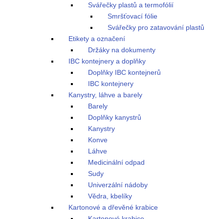
Svářečky plastů a termofólií
Smršťovací fólie
Svářečky pro zatavování plastů
Etikety a označení
Držáky na dokumenty
IBC kontejnery a doplňky
Doplňky IBC kontejnerů
IBC kontejnery
Kanystry, láhve a barely
Barely
Doplňky kanystrů
Kanystry
Konve
Láhve
Medicinální odpad
Sudy
Univerzální nádoby
Vědra, kbelíky
Kartonové a dřevěné krabice
Kartonové krabice