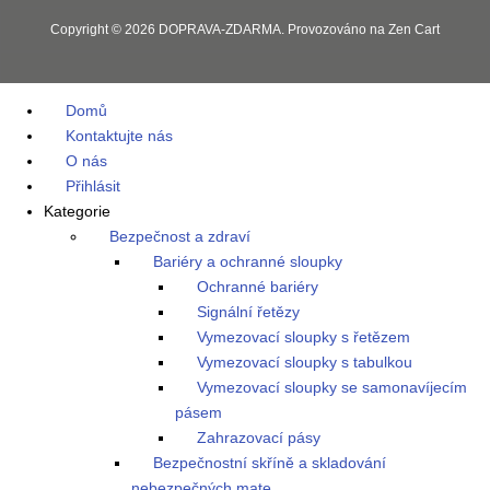
Copyright © 2026
DOPRAVA-ZDARMA
. Provozováno na
Zen Cart
Domů
Kontaktujte nás
O nás
Přihlásit
Kategorie
Bezpečnost a zdraví
Bariéry a ochranné sloupky
Ochranné bariéry
Signální řetězy
Vymezovací sloupky s řetězem
Vymezovací sloupky s tabulkou
Vymezovací sloupky se samonavíjecím
pásem
Zahrazovací pásy
Bezpečnostní skříně a skladování
nebezpečných mate