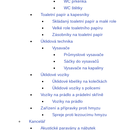
WC prkénka
WC štětky
Toaletní papír a kapesníky
Skládaný toaletní papír a malé role
Velké role toaletního papíru
Zásobníky na toaletní papír
Úklidová technika
Vysavače
Průmyslové vysavače
Sáčky do vysavačů
Vysavače na kapaliny
Úklidové vozíky
Úklidové kbelíky na kolečkách
Úklidové vozíky s policemi
Vozíky na prádlo a prádelní skříně
Vozíky na prádlo
Zařízení a přípravky proti hmyzu
Spreje proti lezoucímu hmyzu
Kancelář
Akustické paravány a nábytek