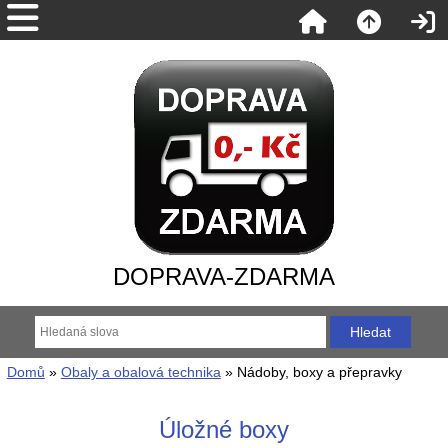
DOPRAVA-ZDARMA
Domů
»
Obaly a obalová technika
» Nádoby, boxy a přepravky
Úložné boxy