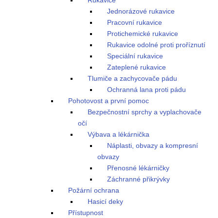
Rukavice
Jednorázové rukavice
Pracovní rukavice
Protichemické rukavice
Rukavice odolné proti proříznutí
Speciální rukavice
Zateplené rukavice
Tlumiče a zachycovače pádu
Ochranná lana proti pádu
Pohotovost a první pomoc
Bezpečnostní sprchy a vyplachovače
očí
Výbava a lékárnička
Náplasti, obvazy a kompresní
obvazy
Přenosné lékárničky
Záchranné přikrývky
Požární ochrana
Hasicí deky
Přístupnost