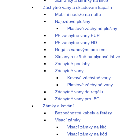
Schránky a skříňky na klíče
Záchytné vany a skladování kapalin
Mobilní nádrže na naftu
Nájezdové plošiny
Plastové záchytné plošiny
PE záchytné vany EUR
PE záchytné vany HD
Regál s vanovými policemi
Stojany a skříně na plynové láhve
Záchytné podlahy
Záchytné vany
Kovové záchytné vany
Plastové záchytné vany
Záchytné vany do regálu
Záchytné vany pro IBC
Zámky a kování
Bezpečnostní kabely a řetězy
Visací zámky
Visací zámky na klíč
Visací zámky na kód