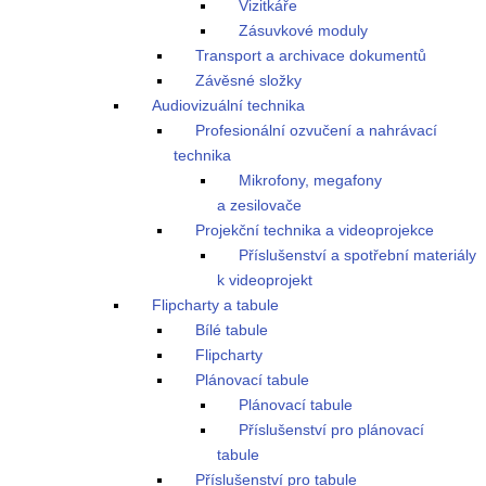
Vizitkáře
Zásuvkové moduly
Transport a archivace dokumentů
Závěsné složky
Audiovizuální technika
Profesionální ozvučení a nahrávací
technika
Mikrofony, megafony
a zesilovače
Projekční technika a videoprojekce
Příslušenství a spotřební materiály
k videoprojekt
Flipcharty a tabule
Bílé tabule
Flipcharty
Plánovací tabule
Plánovací tabule
Příslušenství pro plánovací
tabule
Příslušenství pro tabule