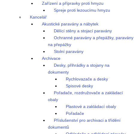
Zařízení a přípravky proti hmyzu
Spreje proti lezoucímu hmyzu
Kancelář
Akustické paravány a nábytek
Dělící stěny a stojací paravány
Ochranné paravány a přepážky, paravány
na přepážky
Stolní paravány
Archivace
Desky, přihrádky a stojany na
dokumenty
Rychlovazače a desky
Spisové desky
Pořadače, rozdružovače a zakládací
obaly
Plastové a zakládací obaly
Pořadače
Příslušenství pro archivaci a třídění
dokumentů