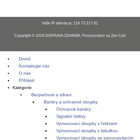
Vaše IP adresa je: 216.73.217.81
Copyright © 2026
DOPRAVA-ZDARMA
. Provozováno na
Zen Cart
Domů
Kontaktujte nás
O nás
Přihlásit
Kategorie
Bezpečnost a zdraví
Bariéry a ochranné sloupky
Ochranné bariéry
Signální řetězy
Vymezovací sloupky s řetězem
Vymezovací sloupky s tabulkou
Vymezovací sloupky se samonavíjecím