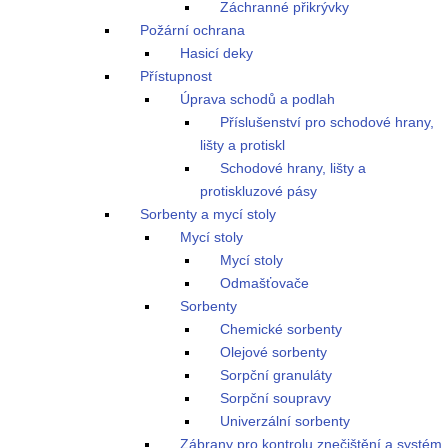
Záchranné přikrývky
Požární ochrana
Hasicí deky
Přístupnost
Úprava schodů a podlah
Příslušenství pro schodové hrany,
lišty a protiskl
Schodové hrany, lišty a
protiskluzové pásy
Sorbenty a mycí stoly
Mycí stoly
Mycí stoly
Odmašťovače
Sorbenty
Chemické sorbenty
Olejové sorbenty
Sorpční granuláty
Sorpční soupravy
Univerzální sorbenty
Zábrany pro kontrolu znečištění a systém