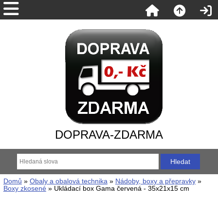
DOPRAVA-ZDARMA
Domů
»
Obaly a obalová technika
»
Nádoby, boxy a přepravky
»
Boxy zkosené
» Ukládací box Gama červená - 35x21x15 cm