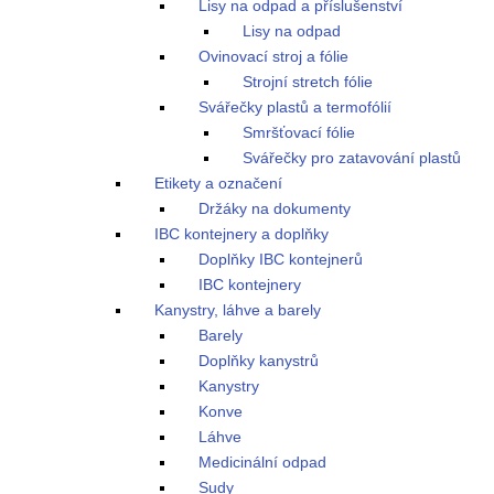
Lisy na odpad a příslušenství
Lisy na odpad
Ovinovací stroj a fólie
Strojní stretch fólie
Svářečky plastů a termofólií
Smršťovací fólie
Svářečky pro zatavování plastů
Etikety a označení
Držáky na dokumenty
IBC kontejnery a doplňky
Doplňky IBC kontejnerů
IBC kontejnery
Kanystry, láhve a barely
Barely
Doplňky kanystrů
Kanystry
Konve
Láhve
Medicinální odpad
Sudy