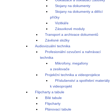
Odkladače a odkládací zásuvky
Stojany na dokumenty
Stojany na dokumenty a dělící
příčky
Vizitkáře
Zásuvkové moduly
Transport a archivace dokumentů
Závěsné složky
Audiovizuální technika
Profesionální ozvučení a nahrávací
technika
Mikrofony, megafony
a zesilovače
Projekční technika a videoprojekce
Příslušenství a spotřební materiály
k videoprojekt
Flipcharty a tabule
Bílé tabule
Flipcharty
Plánovací tabule