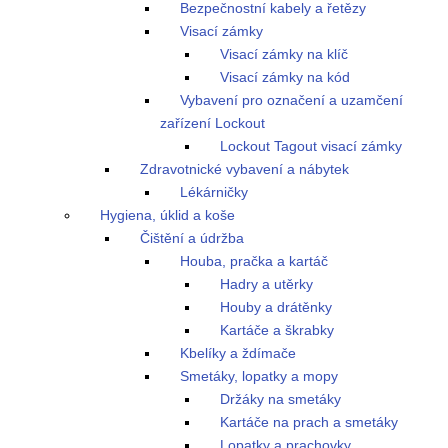
Bezpečnostní kabely a řetězy
Visací zámky
Visací zámky na klíč
Visací zámky na kód
Vybavení pro označení a uzamčení
zařízení Lockout
Lockout Tagout visací zámky
Zdravotnické vybavení a nábytek
Lékárničky
Hygiena, úklid a koše
Čištění a údržba
Houba, pračka a kartáč
Hadry a utěrky
Houby a drátěnky
Kartáče a škrabky
Kbelíky a ždímače
Smetáky, lopatky a mopy
Držáky na smetáky
Kartáče na prach a smetáky
Lopatky a prachovky