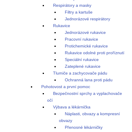
Respirátory a masky
Filtry a kartuše
Jednorázové respirátory
Rukavice
Jednorázové rukavice
Pracovní rukavice
Protichemické rukavice
Rukavice odolné proti proříznutí
Speciální rukavice
Zateplené rukavice
Tlumiče a zachycovače pádu
Ochranná lana proti pádu
Pohotovost a první pomoc
Bezpečnostní sprchy a vyplachovače
očí
Výbava a lékárnička
Náplasti, obvazy a kompresní
obvazy
Přenosné lékárničky