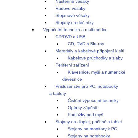
Nástěnné věšáky
Řadové věšáky
Stojanové věšáky
Stojany na deštníky
Výpočetní technika a multimédia
CD/DVD a USB
CD, DVD a Blu-ray
Materiály a kabelové připojení k síti
Kabelové průchodky a žlaby
Periferní zařízení
Klávesnice, myši a numerické
klávesnice
Příslušenství pro PC, notebooky
a tablety
Čistění výpočetní techniky
Opěrky zápěstí
Podložky pod myš
Stojany na displej, počítač a tablet
Stojany na monitory k PC
Stojany na notebooky