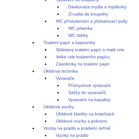
Dávkovače mýdla a mýdlenky
Zrcadla do koupelny
WC příslušenství a přebalovací pulty
WC prkénka
WC štětky
Toaletní papír a kapesníky
Skládaný toaletní papír a malé role
Velké role toaletního papíru
Zásobníky na toaletní papír
Úklidová technika
Vysavače
Průmyslové vysavače
Sáčky do vysavačů
Vysavače na kapaliny
Úklidové vozíky
Úklidové kbelíky na kolečkách
Úklidové vozíky s policemi
Vozíky na prádlo a prádelní skříně
Vozíky na prádlo