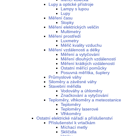
Lupy a optické přístroje
Lampy s lupou
Lupy
Měření času
Stopky
Měření elektrických veličin
Multimetry
Měření prostředí
Luxmetry
Měřič kvality vzduchu
Měření vzdálenosti a délky
Měření a vytyčování
Měření dlouhých vzdáleností
Měření krátkých vzdáleností
Ostatní měřící pomůcky
Posuvná měřítka, šuplery
Průmyslové váhy
Siloměry a závěsné váhy
Stavební měřidla
Vodováhy a úhloměry
Značkování a vytyčování
Teploměry, vlhkoměry a meteostanice
Teploměry
Teploměry laserové
Vlhkoměry
Ostatní elektrické nářadí a příslušenství
Příslušenství k vrtačkám
Míchací metly
Sklíčidla