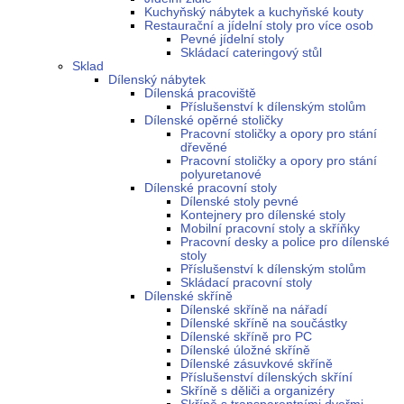
Kuchyňský nábytek a kuchyňské kouty
Restaurační a jídelní stoly pro více osob
Pevné jídelní stoly
Skládací cateringový stůl
Sklad
Dílenský nábytek
Dílenská pracoviště
Příslušenství k dílenským stolům
Dílenské opěrné stoličky
Pracovní stoličky a opory pro stání
dřevěné
Pracovní stoličky a opory pro stání
polyuretanové
Dílenské pracovní stoly
Dílenské stoly pevné
Kontejnery pro dílenské stoly
Mobilní pracovní stoly a skříňky
Pracovní desky a police pro dílenské
stoly
Příslušenství k dílenským stolům
Skládací pracovní stoly
Dílenské skříně
Dílenské skříně na nářadí
Dílenské skříně na součástky
Dílenské skříně pro PC
Dílenské úložné skříně
Dílenské zásuvkové skříně
Příslušenství dílenských skříní
Skříně s děliči a organizéry