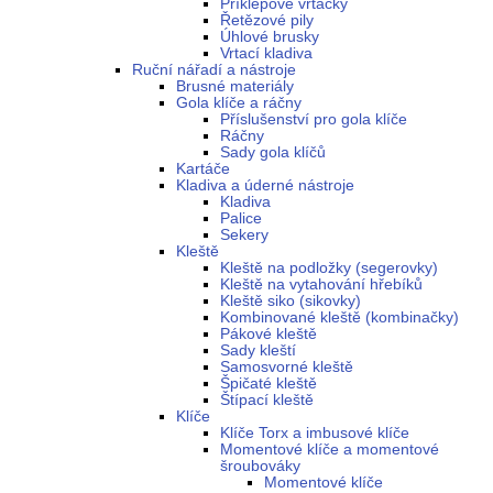
Příklepové vrtačky
Řetězové pily
Úhlové brusky
Vrtací kladiva
Ruční nářadí a nástroje
Brusné materiály
Gola klíče a ráčny
Příslušenství pro gola klíče
Ráčny
Sady gola klíčů
Kartáče
Kladiva a úderné nástroje
Kladiva
Palice
Sekery
Kleště
Kleště na podložky (segerovky)
Kleště na vytahování hřebíků
Kleště siko (sikovky)
Kombinované kleště (kombinačky)
Pákové kleště
Sady kleští
Samosvorné kleště
Špičaté kleště
Štípací kleště
Klíče
Klíče Torx a imbusové klíče
Momentové klíče a momentové
šroubováky
Momentové klíče