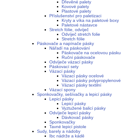
Dřevěné palety
Kovové palety
Plastové palety
Příslušenství pro paletizaci
Kryty a víka na paletové boxy
Paletové nástavce
Stretch fólie, odvíječ
Odvíječ stretch folie
Stretch fólie
Páskovače a napínače pásky
Nářadí na páskování
Páskovače na ocelovou pásku
Ruční páskovače
Odvíječe vázací pásky
Páskovací sety
Vázací pásky
Vázací pásky ocelové
Vázací pásky polypropylenové
Vázací pásky textilní
Vázací spony
Sponkovačky, sešívačky a lepicí pásky
Lepicí pásky
Lepicí pásky
Vyztužené balicí pásky
Odvíječe lepicí pásky
Dávkovač pásky
Sponkovačky
Tavné lepicí pistole
Sudy, barely a nádoby
Ibc nádrže a kádě