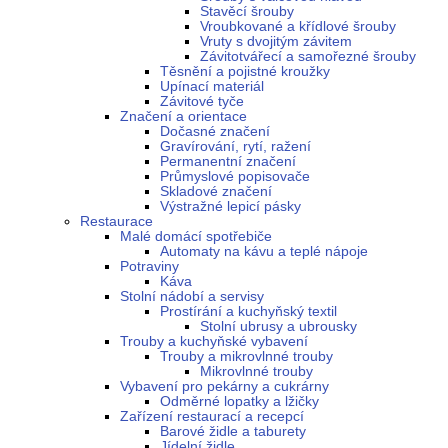
Stavěcí šrouby
Vroubkované a křídlové šrouby
Vruty s dvojitým závitem
Závitotvářecí a samořezné šrouby
Těsnění a pojistné kroužky
Upínací materiál
Závitové tyče
Značení a orientace
Dočasné značení
Gravírování, rytí, ražení
Permanentní značení
Průmyslové popisovače
Skladové značení
Výstražné lepicí pásky
Restaurace
Malé domácí spotřebiče
Automaty na kávu a teplé nápoje
Potraviny
Káva
Stolní nádobí a servisy
Prostírání a kuchyňský textil
Stolní ubrusy a ubrousky
Trouby a kuchyňské vybavení
Trouby a mikrovlnné trouby
Mikrovlnné trouby
Vybavení pro pekárny a cukrárny
Odměrné lopatky a lžičky
Zařízení restaurací a recepcí
Barové židle a taburety
Jídelní židle