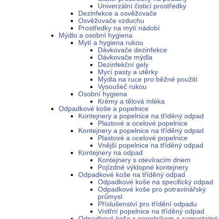
Univerzální čisticí prostředky
Dezinfekce a osvěžovače
Osvěžovače vzduchu
Prostředky na mytí nádobí
Mýdlo a osobní hygiena
Mytí a hygiena rukou
Dávkovače dezinfekce
Dávkovače mýdla
Dezinfekční gely
Mycí pasty a utěrky
Mýdla na ruce pro běžné použití
Vysoušeč rukou
Osobní hygiena
Krémy a tělová mléka
Odpadkové koše a popelnice
Kontejnery a popelnice na tříděný odpad
Plastové a ocelové popelnice
Kontejnery a popelnice na tříděný odpad
Plastové a ocelové popelnice
Vnější popelnice na tříděný odpad
Kontejnery na odpad
Kontejnery s otevíracím dnem
Pojízdné výklopné kontejnery
Odpadkové koše na tříděný odpad
Odpadkové koše na specifický odpad
Odpadkové koše pro potravinářský
průmysl
Příslušenství pro třídění odpadu
Vnitřní popelnice na tříděný odpad
Odpadkové koše s popelníkem a samostatné