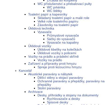
Zrcadla do koupelny
WC příslušenství a přebalovací pulty
WC prkénka
WC štětky
Toaletní papír a kapesníky
Skládaný toaletní papír a malé role
Velké role toaletního papíru
Zásobníky na toaletní papír
Úklidová technika
Vysavače
Průmyslové vysavače
Sáčky do vysavačů
Vysavače na kapaliny
Úklidové vozíky
Úklidové kbelíky na kolečkách
Úklidové vozíky s policemi
Vozíky na prádlo a prádelní skříně
Vozíky na prádlo
Zařízení a přípravky proti hmyzu
Spreje proti lezoucímu hmyzu
Kancelář
Akustické paravány a nábytek
Dělící stěny a stojací paravány
Ochranné paravány a přepážky, paravány na
přepážky
Stolní paravány
Archivace
Desky, přihrádky a stojany na dokumenty
Rychlovazače a desky
Spisové desky