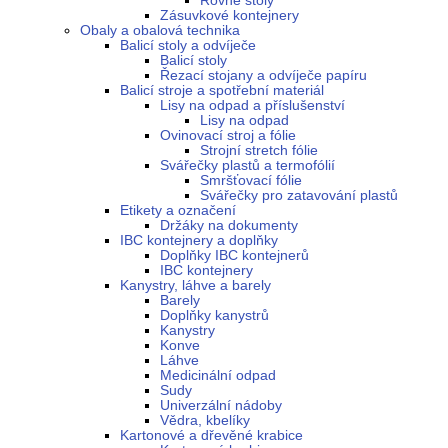
Rovné stoly
Zásuvkové kontejnery
Obaly a obalová technika
Balicí stoly a odvíječe
Balicí stoly
Řezací stojany a odvíječe papíru
Balicí stroje a spotřební materiál
Lisy na odpad a příslušenství
Lisy na odpad
Ovinovací stroj a fólie
Strojní stretch fólie
Svářečky plastů a termofólií
Smršťovací fólie
Svářečky pro zatavování plastů
Etikety a označení
Držáky na dokumenty
IBC kontejnery a doplňky
Doplňky IBC kontejnerů
IBC kontejnery
Kanystry, láhve a barely
Barely
Doplňky kanystrů
Kanystry
Konve
Láhve
Medicinální odpad
Sudy
Univerzální nádoby
Vědra, kbelíky
Kartonové a dřevěné krabice