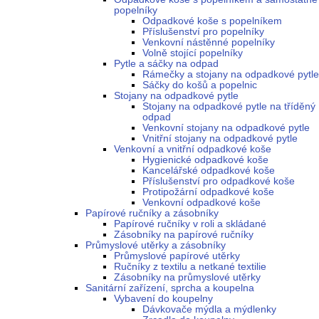
popelníky
Odpadkové koše s popelníkem
Příslušenství pro popelníky
Venkovní nástěnné popelníky
Volně stojící popelníky
Pytle a sáčky na odpad
Rámečky a stojany na odpadkové pytle
Sáčky do košů a popelnic
Stojany na odpadkové pytle
Stojany na odpadkové pytle na tříděný
odpad
Venkovní stojany na odpadkové pytle
Vnitřní stojany na odpadkové pytle
Venkovní a vnitřní odpadkové koše
Hygienické odpadkové koše
Kancelářské odpadkové koše
Příslušenství pro odpadkové koše
Protipožární odpadkové koše
Venkovní odpadkové koše
Papírové ručníky a zásobníky
Papírové ručníky v roli a skládané
Zásobníky na papírové ručníky
Průmyslové utěrky a zásobníky
Průmyslové papírové utěrky
Ručníky z textilu a netkané textilie
Zásobníky na průmyslové utěrky
Sanitární zařízení, sprcha a koupelna
Vybavení do koupelny
Dávkovače mýdla a mýdlenky