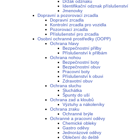
Držák odznaku
Identifikační odznak příslušenství
Jmenovky
Dopravní a pozorovací zrcadla
Dopravní zrcadla
Kontrolní zrcadla pro vozidla
Pozorovací zrcadla
Příslušenství pro zrcadla
Osobní ochranné prostředky (OOPP)
Ochrana hlavy
Bezpečnostní přilby
Příslušenství k přilbám
Ochrana nohou
Bezpečnostní boty
Bezpečnostní obuv
Pracovní boty
Příslušenství k obuvi
Zdravotní obuv
Ochrana sluchu
Sluchátka
Špunty do uší
Ochrana zad a kloubů
Výztuhy a nákoleníky
Ochrana zraku
Ochranné brýle
Ochranné a pracovní oděvy
Chemické obleky
Gastro oděvy
Jednorázové oděvy
Oblečení do deště