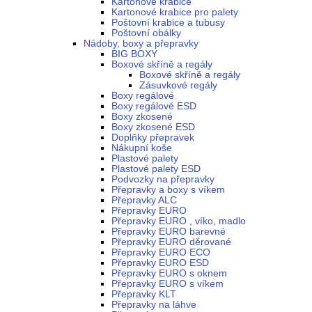
Kartonové krabice
Kartonové krabice pro palety
Poštovní krabice a tubusy
Poštovní obálky
Nádoby, boxy a přepravky
BIG BOXY
Boxové skříně a regály
Boxové skříně a regály
Zásuvkové regály
Boxy regálové
Boxy regálové ESD
Boxy zkosené
Boxy zkosené ESD
Doplňky přepravek
Nákupní koše
Plastové palety
Plastové palety ESD
Podvozky na přepravky
Přepravky a boxy s víkem
Přepravky ALC
Přepravky EURO
Přepravky EURO , víko, madlo
Přepravky EURO barevné
Přepravky EURO děrované
Přepravky EURO ECO
Přepravky EURO ESD
Přepravky EURO s oknem
Přepravky EURO s víkem
Přepravky KLT
Přepravky na láhve