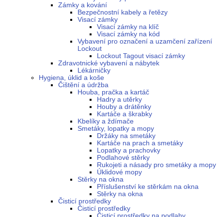
Zámky a kování
Bezpečnostní kabely a řetězy
Visací zámky
Visací zámky na klíč
Visací zámky na kód
Vybavení pro označení a uzamčení zařízení
Lockout
Lockout Tagout visací zámky
Zdravotnické vybavení a nábytek
Lékárničky
Hygiena, úklid a koše
Čištění a údržba
Houba, pračka a kartáč
Hadry a utěrky
Houby a drátěnky
Kartáče a škrabky
Kbelíky a ždímače
Smetáky, lopatky a mopy
Držáky na smetáky
Kartáče na prach a smetáky
Lopatky a prachovky
Podlahové stěrky
Rukojeti a násady pro smetáky a mopy
Úklidové mopy
Stěrky na okna
Příslušenství ke stěrkám na okna
Stěrky na okna
Čisticí prostředky
Čisticí prostředky
Čisticí prostředky na podlahy