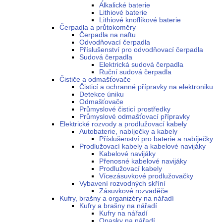
Alkalické baterie
Lithiové baterie
Lithiové knoflíkové baterie
Čerpadla a průtokoměry
Čerpadla na naftu
Odvodňovací čerpadla
Příslušenství pro odvodňovací čerpadla
Sudová čerpadla
Elektrická sudová čerpadla
Ruční sudová čerpadla
Čističe a odmašťovače
Čisticí a ochranné přípravky na elektroniku
Detekce úniku
Odmašťovače
Průmyslové čisticí prostředky
Průmyslové odmašťovací přípravky
Elektrické rozvody a prodlužovací kabely
Autobaterie, nabíječky a kabely
Příslušenství pro baterie a nabíječky
Prodlužovací kabely a kabelové navijáky
Kabelové navijáky
Přenosné kabelové navijáky
Prodlužovací kabely
Vícezásuvkové prodlužovačky
Vybavení rozvodných skříní
Zásuvkové rozvaděče
Kufry, brašny a organizéry na nářadí
Kufry a brašny na nářadí
Kufry na nářadí
Opasky na nářadí