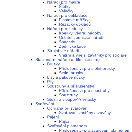
Nářadí pro malíře
Štětky
Válečky
Nářadí pro obkladače
Plastové mřížky
Řezačky obkladů
Nářadí pro zedníky
Kbelíky, vědra, nádoby
Ostatní zednické nářadí
Špachtle
Zednické lžíce
Strojařské nářadí
Vnitřní a vnější závitníky pro strojaře
Stacionární nářadí a dílenské stroje
Brusky
Příslušenství pro stolní brusky
Stolní brusky
Lisy a pákové nůžky
Pily
Soustruhy a příslušenství
Příslušenství pro soustruhy
Soustruhy
Stolní a sloupov?? vrtačky
Svařování
Ochrana při svařování
Svařovací zástěny a závěsy
Pájení
Pájka
Svařování plamenem
Příslušenství pro svařování plamenem