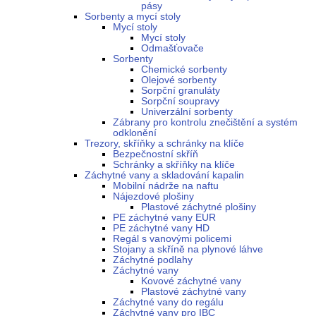
pásy
Sorbenty a mycí stoly
Mycí stoly
Mycí stoly
Odmašťovače
Sorbenty
Chemické sorbenty
Olejové sorbenty
Sorpční granuláty
Sorpční soupravy
Univerzální sorbenty
Zábrany pro kontrolu znečištění a systém
odklonění
Trezory, skříňky a schránky na klíče
Bezpečnostní skříň
Schránky a skříňky na klíče
Záchytné vany a skladování kapalin
Mobilní nádrže na naftu
Nájezdové plošiny
Plastové záchytné plošiny
PE záchytné vany EUR
PE záchytné vany HD
Regál s vanovými policemi
Stojany a skříně na plynové láhve
Záchytné podlahy
Záchytné vany
Kovové záchytné vany
Plastové záchytné vany
Záchytné vany do regálu
Záchytné vany pro IBC