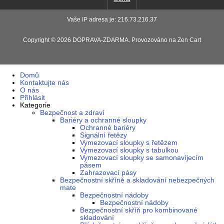
Vaše IP adresa je: 216.73.216.37
Copyright © 2026
DOPRAVA-ZDARMA
. Provozováno na
Zen Cart
Domů
Kontaktujte nás
O nás
Přihlásit
Kategorie
Bezpečnost a zdraví
Bariéry a ochranné sloupky
Ochranné bariéry
Signální řetězy
Vymezovací sloupky s řetězem
Vymezovací sloupky s tabulkou
Vymezovací sloupky se samonavíjecím
pásem
Zahrazovací pásy
Bezpečnostní skříně a skladování nebezpečných
mate
Bezpečnostní nádoby
Bezpečnostní nádoby
Bezpečnostní skříň pro kombinované
skladování