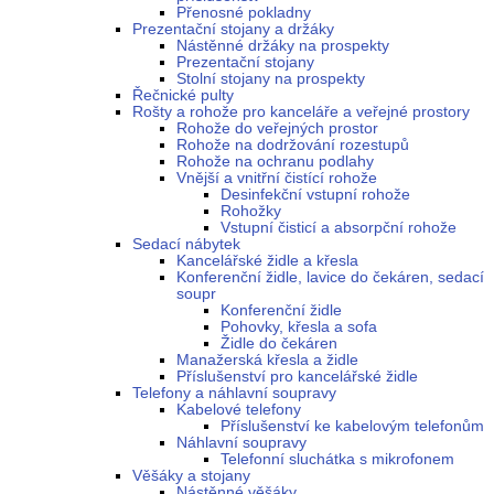
Přenosné pokladny
Prezentační stojany a držáky
Nástěnné držáky na prospekty
Prezentační stojany
Stolní stojany na prospekty
Řečnické pulty
Rošty a rohože pro kanceláře a veřejné prostory
Rohože do veřejných prostor
Rohože na dodržování rozestupů
Rohože na ochranu podlahy
Vnější a vnitřní čistící rohože
Desinfekční vstupní rohože
Rohožky
Vstupní čisticí a absorpční rohože
Sedací nábytek
Kancelářské židle a křesla
Konferenční židle, lavice do čekáren, sedací
soupr
Konferenční židle
Pohovky, křesla a sofa
Židle do čekáren
Manažerská křesla a židle
Příslušenství pro kancelářské židle
Telefony a náhlavní soupravy
Kabelové telefony
Příslušenství ke kabelovým telefonům
Náhlavní soupravy
Telefonní sluchátka s mikrofonem
Věšáky a stojany
Nástěnné věšáky