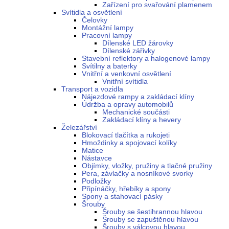
Zařízení pro svařování plamenem
Svítidla a osvětlení
Čelovky
Montážní lampy
Pracovní lampy
Dílenské LED žárovky
Dílenské zářivky
Stavební reflektory a halogenové lampy
Svítilny a baterky
Vnitřní a venkovní osvětlení
Vnitřní svítidla
Transport a vozidla
Nájezdové rampy a zakládací klíny
Údržba a opravy automobilů
Mechanické součásti
Zakládací klíny a hevery
Železářství
Blokovací tlačítka a rukojeti
Hmoždinky a spojovací kolíky
Matice
Nástavce
Objímky, vložky, pružiny a tlačné pružiny
Pera, závlačky a nosníkové svorky
Podložky
Připínáčky, hřebíky a spony
Spony a stahovací pásky
Šrouby
Šrouby se šestihrannou hlavou
Šrouby se zapuštěnou hlavou
Šrouby s válcovou hlavou