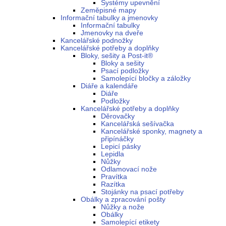
Systémy upevnění
Zeměpisné mapy
Informační tabulky a jmenovky
Informační tabulky
Jmenovky na dveře
Kancelářské podnožky
Kancelářské potřeby a doplňky
Bloky, sešity a Post-it®
Bloky a sešity
Psací podložky
Samolepící bločky a záložky
Diáře a kalendáře
Diáře
Podložky
Kancelářské potřeby a doplňky
Děrovačky
Kancelářská sešívačka
Kancelářské sponky, magnety a
připínáčky
Lepicí pásky
Lepidla
Nůžky
Odlamovací nože
Pravítka
Razítka
Stojánky na psací potřeby
Obálky a zpracování pošty
Nůžky a nože
Obálky
Samolepící etikety