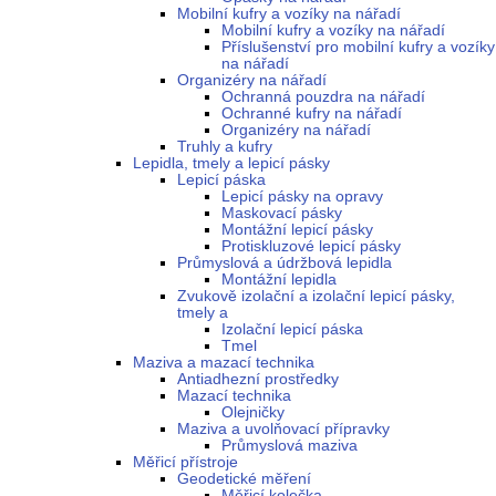
Mobilní kufry a vozíky na nářadí
Mobilní kufry a vozíky na nářadí
Příslušenství pro mobilní kufry a vozíky
na nářadí
Organizéry na nářadí
Ochranná pouzdra na nářadí
Ochranné kufry na nářadí
Organizéry na nářadí
Truhly a kufry
Lepidla, tmely a lepicí pásky
Lepicí páska
Lepicí pásky na opravy
Maskovací pásky
Montážní lepicí pásky
Protiskluzové lepicí pásky
Průmyslová a údržbová lepidla
Montážní lepidla
Zvukově izolační a izolační lepicí pásky,
tmely a
Izolační lepicí páska
Tmel
Maziva a mazací technika
Antiadhezní prostředky
Mazací technika
Olejničky
Maziva a uvolňovací přípravky
Průmyslová maziva
Měřicí přístroje
Geodetické měření
Měřicí kolečka