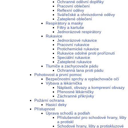
Ochranné oděvní doplňky
Pracovní oblečení
Reflexní oděvy
Svářečské a ohnivzdorné oděvy
Zateplené oblečení
Respirátory a masky
Filtry a kartuše
Jednorázové respirátory
Rukavice
Jednorázové rukavice
Pracovní rukavice
Protichemické rukavice
Rukavice odolné proti proříznutí
Speciální rukavice
Zateplené rukavice
Tlumiče a zachycovače pádu
Ochranná lana proti pádu
Pohotovost a první pomoc
Bezpečnostní sprchy a vyplachovače očí
Výbava a lékárnička
Náplasti, obvazy a kompresní obvazy
Přenosné lékárničky
Záchranné přikrývky
Požární ochrana
Hasicí deky
Přístupnost
Úprava schodů a podlah
Příslušenství pro schodové hrany, lišty
a protiskl
Schodové hrany, lišty a protiskluzové