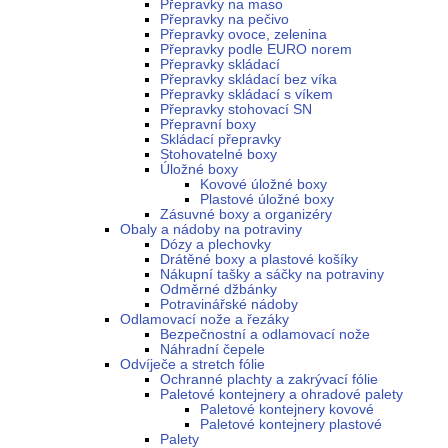
Přepravky na maso
Přepravky na pečivo
Přepravky ovoce, zelenina
Přepravky podle EURO norem
Přepravky skládací
Přepravky skládací bez víka
Přepravky skládací s víkem
Přepravky stohovací SN
Přepravní boxy
Skládací přepravky
Stohovatelné boxy
Úložné boxy
Kovové úložné boxy
Plastové úložné boxy
Zásuvné boxy a organizéry
Obaly a nádoby na potraviny
Dózy a plechovky
Drátěné boxy a plastové košíky
Nákupní tašky a sáčky na potraviny
Odměrné džbánky
Potravinářské nádoby
Odlamovací nože a řezáky
Bezpečnostní a odlamovací nože
Náhradní čepele
Odvíječe a stretch fólie
Ochranné plachty a zakrývací fólie
Paletové kontejnery a ohradové palety
Paletové kontejnery kovové
Paletové kontejnery plastové
Palety