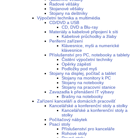
Řadové věšáky
Stojanové věšáky
Stojany na deštníky
Výpočetní technika a multimédia
CD/DVD a USB
CD, DVD a Blu-ray
Materiály a kabelové připojení k síti
Kabelové průchodky a žlaby
Periferní zařízení
Klávesnice, myši a numerické
klávesnice
Příslušenství pro PC, notebooky a tablety
Čistění výpočetní techniky
Opěrky zápěstí
Podložky pod myš
Stojany na displej, počítač a tablet
Stojany na monitory k PC
Stojany na notebooky
Stojany na pracovní stanice
Zavazadla k přenášení IT výbavy
Brašny na notebooky
Zařízení kanceláří a domácích pracovišť
Kancelářské a konferenční stoly a stolky
Kancelářské a konferenční stoly a
stolky
Počítačový nábytek
Psací stoly
Příslušenství pro kanceláře
Rohové stoly