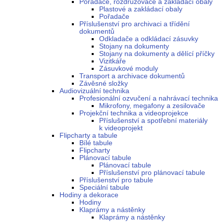
Pořadače, rozdružovače a zakládací obaly
Plastové a zakládací obaly
Pořadače
Příslušenství pro archivaci a třídění
dokumentů
Odkladače a odkládací zásuvky
Stojany na dokumenty
Stojany na dokumenty a dělící příčky
Vizitkáře
Zásuvkové moduly
Transport a archivace dokumentů
Závěsné složky
Audiovizuální technika
Profesionální ozvučení a nahrávací technika
Mikrofony, megafony a zesilovače
Projekční technika a videoprojekce
Příslušenství a spotřební materiály
k videoprojekt
Flipcharty a tabule
Bílé tabule
Flipcharty
Plánovací tabule
Plánovací tabule
Příslušenství pro plánovací tabule
Příslušenství pro tabule
Speciální tabule
Hodiny a dekorace
Hodiny
Klaprámy a nástěnky
Klaprámy a nástěnky