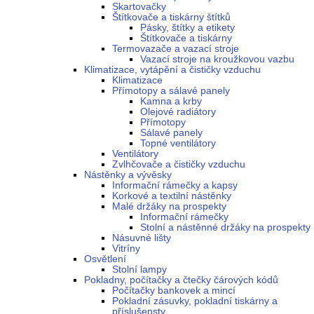
Skartovačky
Štítkovače a tiskárny štítků
Pásky, štítky a etikety
Štítkovače a tiskárny
Termovazače a vazací stroje
Vazací stroje na kroužkovou vazbu
Klimatizace, vytápění a čističky vzduchu
Klimatizace
Přímotopy a sálavé panely
Kamna a krby
Olejové radiátory
Přímotopy
Sálavé panely
Topné ventilátory
Ventilátory
Zvlhčovače a čističky vzduchu
Nástěnky a vývěsky
Informační rámečky a kapsy
Korkové a textilní nástěnky
Malé držáky na prospekty
Informační rámečky
Stolní a nástěnné držáky na prospekty
Násuvné lišty
Vitríny
Osvětlení
Stolní lampy
Pokladny, počítačky a čtečky čárových kódů
Počítačky bankovek a mincí
Pokladní zásuvky, pokladní tiskárny a
příslušenstv