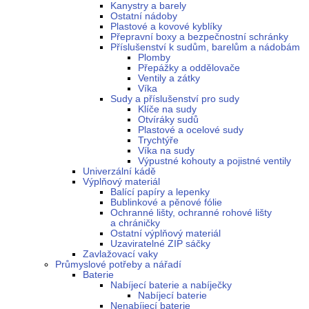
Kanystry a barely
Ostatní nádoby
Plastové a kovové kyblíky
Přepravní boxy a bezpečnostní schránky
Příslušenství k sudům, barelům a nádobám
Plomby
Přepážky a oddělovače
Ventily a zátky
Víka
Sudy a příslušenství pro sudy
Klíče na sudy
Otvíráky sudů
Plastové a ocelové sudy
Trychtýře
Víka na sudy
Výpustné kohouty a pojistné ventily
Univerzální kádě
Výplňový materiál
Balící papíry a lepenky
Bublinkové a pěnové fólie
Ochranné lišty, ochranné rohové lišty
a chráničky
Ostatní výplňový materiál
Uzaviratelné ZIP sáčky
Zavlažovací vaky
Průmyslové potřeby a nářadí
Baterie
Nabíjecí baterie a nabíječky
Nabíjecí baterie
Nenabíjecí baterie