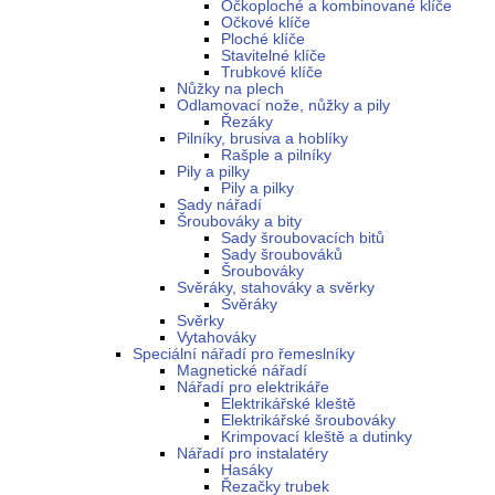
Očkoploché a kombinované klíče
Očkové klíče
Ploché klíče
Stavitelné klíče
Trubkové klíče
Nůžky na plech
Odlamovací nože, nůžky a pily
Řezáky
Pilníky, brusiva a hoblíky
Rašple a pilníky
Pily a pilky
Pily a pilky
Sady nářadí
Šroubováky a bity
Sady šroubovacích bitů
Sady šroubováků
Šroubováky
Svěráky, stahováky a svěrky
Svěráky
Svěrky
Vytahováky
Speciální nářadí pro řemeslníky
Magnetické nářadí
Nářadí pro elektrikáře
Elektrikářské kleště
Elektrikářské šroubováky
Krimpovací kleště a dutinky
Nářadí pro instalatéry
Hasáky
Řezačky trubek