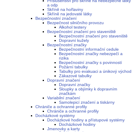
Příslušenství pro skříně na nebezpečné látky
a odp
Skříně na hořlaviny
Skříně na jedovaté látky
Bezpečnostní značení
Bezpečnost silničního provozu
Alkohol testery
Bezpečnostní značení pro staveniště
Bezpečnostní značení pro staveniště
Dopravní kužely
Bezpečnostní značky
Bezpečnostní informační cedule
Bezpečnostní značky nebezpečí a
rizika
Bezpečnostní značky s povinností
Požární tabulky
Tabulky pro evakuaci a únikový východ
Zákazové tabulky
Dopravní značení
Dopravní značky
Sloupky a objímky k dopravním
značkám
Variabilní značení
Samolepicí značení a tiskárny
Chrániče a ochranné profily
Chrániče a ochranné profily
Docházkové systémy
Docházkové hodiny a přístupové systémy
Docházkové hodiny
Jmenovky a karty