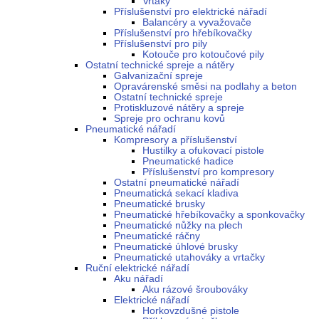
Vrtáky
Příslušenství pro elektrické nářadí
Balancéry a vyvažovače
Příslušenství pro hřebíkovačky
Příslušenství pro pily
Kotouče pro kotoučové pily
Ostatní technické spreje a nátěry
Galvanizační spreje
Opravárenské směsi na podlahy a beton
Ostatní technické spreje
Protiskluzové nátěry a spreje
Spreje pro ochranu kovů
Pneumatické nářadí
Kompresory a příslušenství
Hustilky a ofukovací pistole
Pneumatické hadice
Příslušenství pro kompresory
Ostatní pneumatické nářadí
Pneumatická sekací kladiva
Pneumatické brusky
Pneumatické hřebíkovačky a sponkovačky
Pneumatické nůžky na plech
Pneumatické ráčny
Pneumatické úhlové brusky
Pneumatické utahováky a vrtačky
Ruční elektrické nářadí
Aku nářadí
Aku rázové šroubováky
Elektrické nářadí
Horkovzdušné pistole