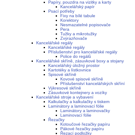
Papíry, pouzdra na vizitky a karty
Kancelářský papír
Psací potřeby
Fixy na bílé tabule
Korektory
Nesmazatelné popisovače
Pera
Tužky a mikrotužky
Zvýrazňovače
Kancelářské regály
Kancelářské regály
Příslušenství pro kancelářské regály
Police do regálů
Kancelářské skříně, zásuvkové boxy a stojany
Kancelářský úložný prostor
Kartotéky a lístkovnice
Spisové skříně
Kovové spisové skříně
Příslušenství kancelářských skříní
Výkresové skříně
Zásuvkové kontejnery a vozíky
Kancelářské stroje a vybavení
Kalkulačky a kalkulačky s tiskem
Laminátory a laminovací fólie
Laminátory a laminovačky
Laminovací fólie
Řezačky
Kotoučové řezačky papíru
Pákové řezačky papíru
Řezací podložky