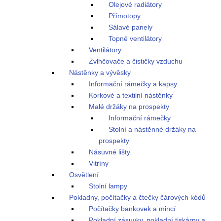
Olejové radiátory
Přímotopy
Sálavé panely
Topné ventilátory
Ventilátory
Zvlhčovače a čističky vzduchu
Nástěnky a vývěsky
Informační rámečky a kapsy
Korkové a textilní nástěnky
Malé držáky na prospekty
Informační rámečky
Stolní a nástěnné držáky na
prospekty
Násuvné lišty
Vitríny
Osvětlení
Stolní lampy
Pokladny, počítačky a čtečky čárových kódů
Počítačky bankovek a mincí
Pokladní zásuvky, pokladní tiskárny a