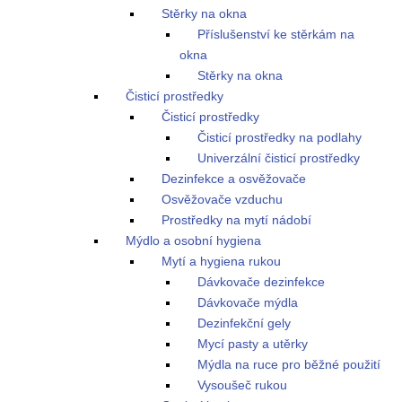
Stěrky na okna
Příslušenství ke stěrkám na
okna
Stěrky na okna
Čisticí prostředky
Čisticí prostředky
Čisticí prostředky na podlahy
Univerzální čisticí prostředky
Dezinfekce a osvěžovače
Osvěžovače vzduchu
Prostředky na mytí nádobí
Mýdlo a osobní hygiena
Mytí a hygiena rukou
Dávkovače dezinfekce
Dávkovače mýdla
Dezinfekční gely
Mycí pasty a utěrky
Mýdla na ruce pro běžné použití
Vysoušeč rukou