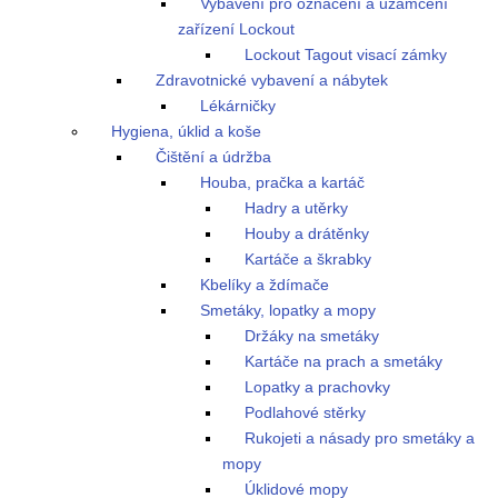
Vybavení pro označení a uzamčení
zařízení Lockout
Lockout Tagout visací zámky
Zdravotnické vybavení a nábytek
Lékárničky
Hygiena, úklid a koše
Čištění a údržba
Houba, pračka a kartáč
Hadry a utěrky
Houby a drátěnky
Kartáče a škrabky
Kbelíky a ždímače
Smetáky, lopatky a mopy
Držáky na smetáky
Kartáče na prach a smetáky
Lopatky a prachovky
Podlahové stěrky
Rukojeti a násady pro smetáky a
mopy
Úklidové mopy