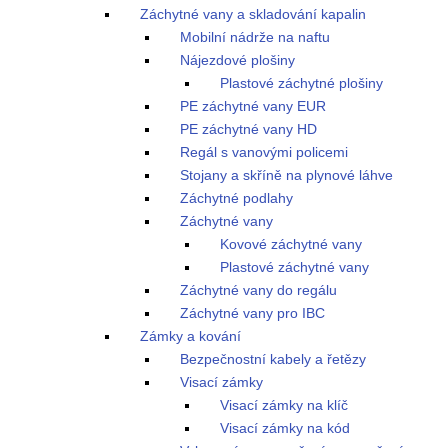
Záchytné vany a skladování kapalin
Mobilní nádrže na naftu
Nájezdové plošiny
Plastové záchytné plošiny
PE záchytné vany EUR
PE záchytné vany HD
Regál s vanovými policemi
Stojany a skříně na plynové láhve
Záchytné podlahy
Záchytné vany
Kovové záchytné vany
Plastové záchytné vany
Záchytné vany do regálu
Záchytné vany pro IBC
Zámky a kování
Bezpečnostní kabely a řetězy
Visací zámky
Visací zámky na klíč
Visací zámky na kód