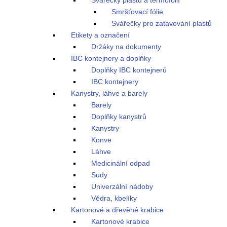
Svářečky plastů a termofólií
Smršťovací fólie
Svářečky pro zatavování plastů
Etikety a označení
Držáky na dokumenty
IBC kontejnery a doplňky
Doplňky IBC kontejnerů
IBC kontejnery
Kanystry, láhve a barely
Barely
Doplňky kanystrů
Kanystry
Konve
Láhve
Medicinální odpad
Sudy
Univerzální nádoby
Vědra, kbelíky
Kartonové a dřevěné krabice
Kartonové krabice