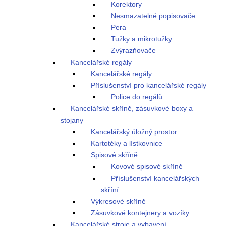
Korektory
Nesmazatelné popisovače
Pera
Tužky a mikrotužky
Zvýrazňovače
Kancelářské regály
Kancelářské regály
Příslušenství pro kancelářské regály
Police do regálů
Kancelářské skříně, zásuvkové boxy a
stojany
Kancelářský úložný prostor
Kartotéky a lístkovnice
Spisové skříně
Kovové spisové skříně
Příslušenství kancelářských
skříní
Výkresové skříně
Zásuvkové kontejnery a vozíky
Kancelářské stroje a vybavení