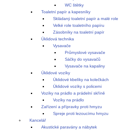
WC štětky
Toaletní papír a kapesníky
Skládaný toaletní papír a malé role
Velké role toaletního papíru
Zásobníky na toaletní papír
Úklidová technika
Vysavače
Průmyslové vysavače
Sáčky do vysavačů
Vysavače na kapaliny
Úklidové vozíky
Úklidové kbelíky na kolečkách
Úklidové vozíky s policemi
Vozíky na prádlo a prádelní skříně
Vozíky na prádlo
Zařízení a přípravky proti hmyzu
Spreje proti lezoucímu hmyzu
Kancelář
Akustické paravány a nábytek