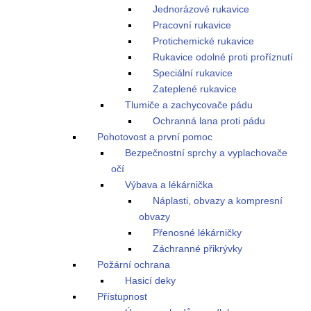
Jednorázové rukavice
Pracovní rukavice
Protichemické rukavice
Rukavice odolné proti proříznutí
Speciální rukavice
Zateplené rukavice
Tlumiče a zachycovače pádu
Ochranná lana proti pádu
Pohotovost a první pomoc
Bezpečnostní sprchy a vyplachovače
očí
Výbava a lékárnička
Náplasti, obvazy a kompresní
obvazy
Přenosné lékárničky
Záchranné přikrývky
Požární ochrana
Hasicí deky
Přístupnost