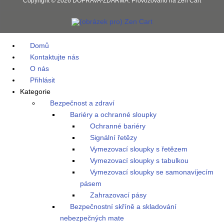
Copyright © 2026
DOPRAVA-ZDARMA
. Provozováno na
Zen Cart
Domů
Kontaktujte nás
O nás
Přihlásit
Kategorie
Bezpečnost a zdraví
Bariéry a ochranné sloupky
Ochranné bariéry
Signální řetězy
Vymezovací sloupky s řetězem
Vymezovací sloupky s tabulkou
Vymezovací sloupky se samonavíjecím
pásem
Zahrazovací pásy
Bezpečnostní skříně a skladování
nebezpečných mate