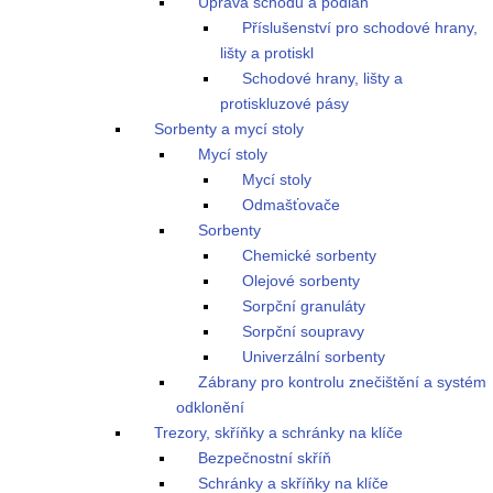
Úprava schodů a podlah
Příslušenství pro schodové hrany,
lišty a protiskl
Schodové hrany, lišty a
protiskluzové pásy
Sorbenty a mycí stoly
Mycí stoly
Mycí stoly
Odmašťovače
Sorbenty
Chemické sorbenty
Olejové sorbenty
Sorpční granuláty
Sorpční soupravy
Univerzální sorbenty
Zábrany pro kontrolu znečištění a systém
odklonění
Trezory, skříňky a schránky na klíče
Bezpečnostní skříň
Schránky a skříňky na klíče