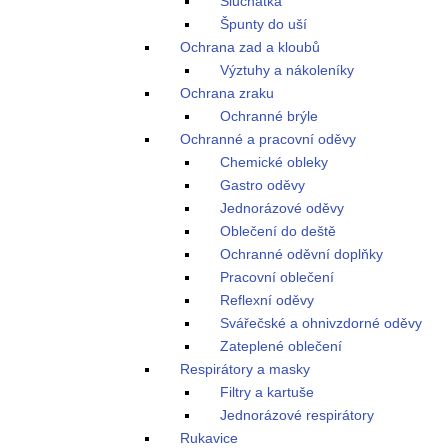
Sluchátka
Špunty do uší
Ochrana zad a kloubů
Výztuhy a nákoleníky
Ochrana zraku
Ochranné brýle
Ochranné a pracovní oděvy
Chemické obleky
Gastro oděvy
Jednorázové oděvy
Oblečení do deště
Ochranné oděvní doplňky
Pracovní oblečení
Reflexní oděvy
Svářečské a ohnivzdorné oděvy
Zateplené oblečení
Respirátory a masky
Filtry a kartuše
Jednorázové respirátory
Rukavice