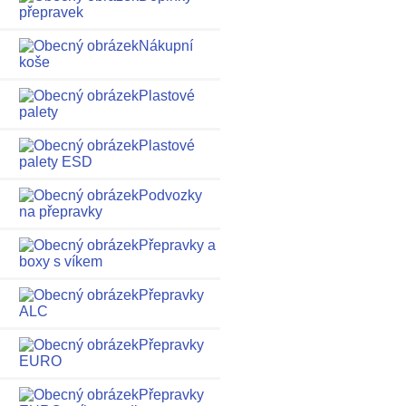
přepravek
Nákupní
koše
Plastové
palety
Plastové
palety ESD
Podvozky
na přepravky
Přepravky a
boxy s víkem
Přepravky
ALC
Přepravky
EURO
Přepravky