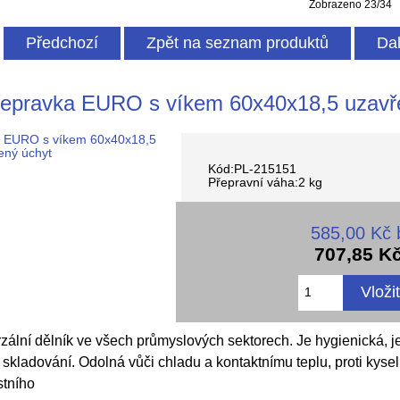
Zobrazeno 23/34
Předchozí
Zpět na seznam produktů
Dal
epravka EURO s víkem 60x40x18,5 uzavř
Kód:PL-215151
Přepravní váha:2 kg
585,00 Kč
707,85 K
rzální dělník ve všech průmyslových sektorech. Je hygienická, 
 skladování. Odolná vůči chladu a kontaktnímu teplu, proti kys
stního