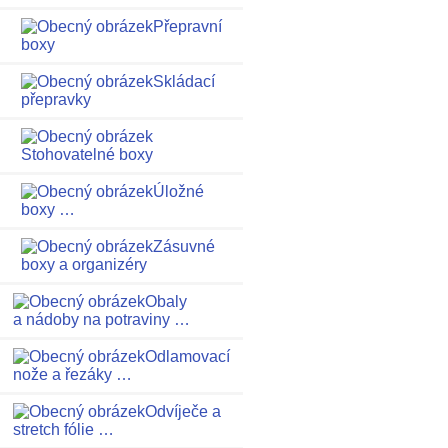
Přepravní
boxy
Skládací
přepravky
Stohovatelné boxy
Úložné
boxy …
Zásuvné
boxy a organizéry
Obaly
a nádoby na potraviny …
Odlamovací
nože a řezáky …
Odvíječe a
stretch fólie …