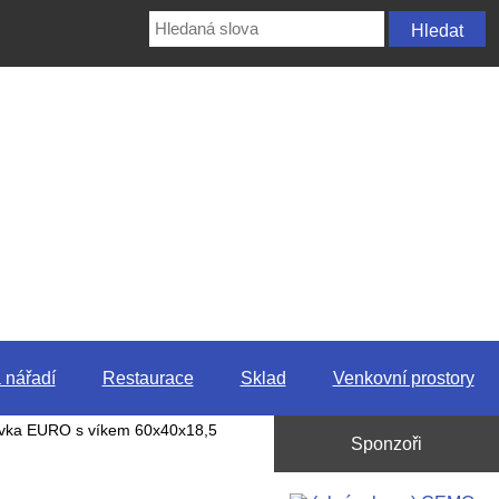
 nářadí
Restaurace
Sklad
Venkovní prostory
vka EURO s víkem 60x40x18,5
Sponzoři