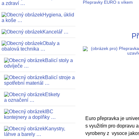
Přepravky EURO s víkem
a zdraví …
Hygiena, úklid
a koše …
Kancelář …
Př
Obaly a
obalová technika …
Balicí stoly a
odvíječe …
Balicí stroje a
spotřební materiál …
Etikety
a označení …
IBC
kontejnery a doplňky …
Euro přepravka je unive
s využitím pro dopravu a
Kanystry,
vyrobeny z vysoce jako
láhve a barely …