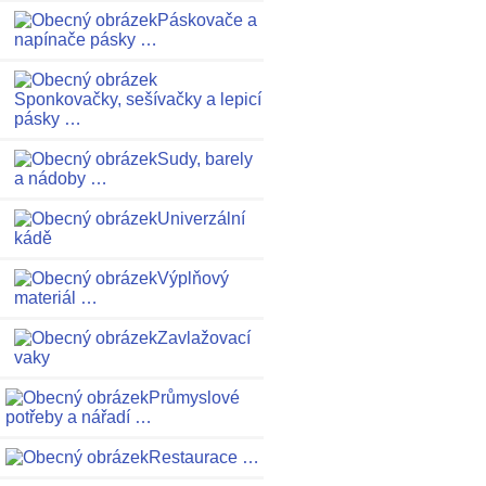
Páskovače a
napínače pásky …
Sponkovačky, sešívačky a lepicí
pásky …
Sudy, barely
a nádoby …
Univerzální
kádě
Výplňový
materiál …
Zavlažovací
vaky
Průmyslové
potřeby a nářadí …
Restaurace …