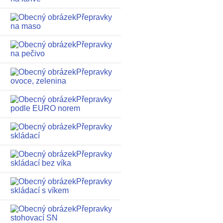
Přepravky
na maso
Přepravky
na pečivo
Přepravky
ovoce, zelenina
Přepravky
podle EURO norem
Přepravky
skládací
Přepravky
skládací bez víka
Přepravky
skládací s víkem
Přepravky
stohovací SN