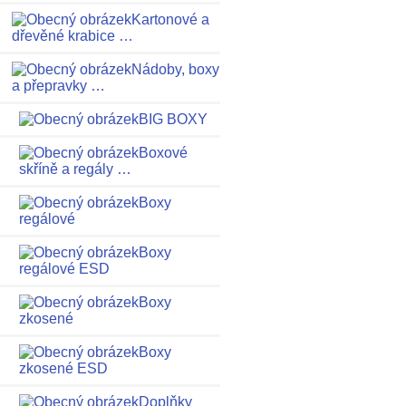
Kartonové a
dřevěné krabice …
Nádoby, boxy
a přepravky …
BIG BOXY
Boxové
skříně a regály …
Boxy
regálové
Boxy
regálové ESD
Boxy
zkosené
Boxy
zkosené ESD
Doplňky