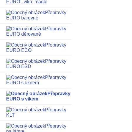
EURO , víko, madlo
Přepravky
EURO barevné
Přepravky
EURO děrované
Přepravky
EURO ECO
Přepravky
EURO ESD
Přepravky
EURO s oknem
Přepravky
EURO s víkem
Přepravky
KLT
Přepravky
na láhve