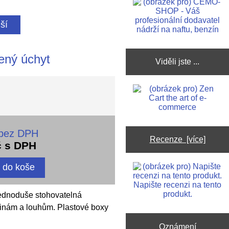
ší
ený úchyt
Viděli jste ...
 bez DPH
Recenze [více]
č s DPH
Napište recenzi na tento
produkt.
jednoduše stohovatelná
elinám a louhům. Plastové boxy
Oznámení