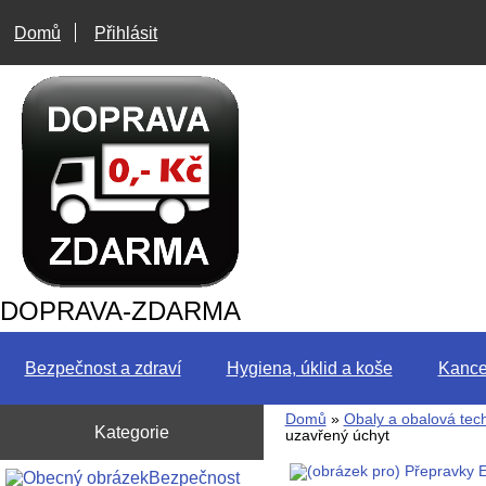
Domů
Přihlásit
DOPRAVA-ZDARMA
Bezpečnost a zdraví
Hygiena, úklid a koše
Kance
Domů
»
Obaly a obalová tec
Kategorie
uzavřený úchyt
Bezpečnost