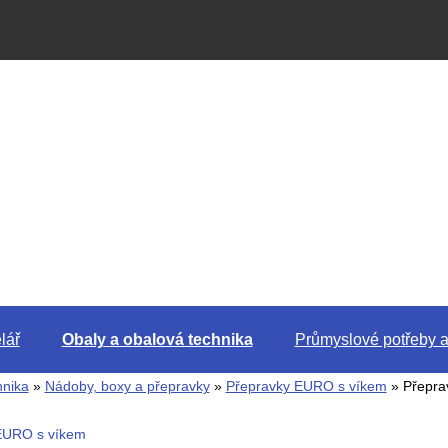
lář
Obaly a obalová technika
Průmyslové potřeby a
hnika
»
Nádoby, boxy a přepravky
»
Přepravky EURO s víkem
» Přepra