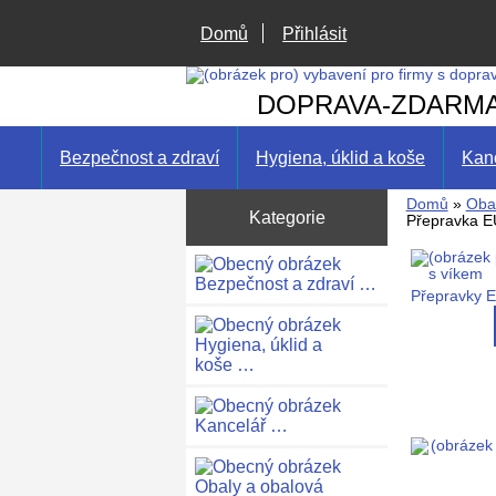
Domů
Přihlásit
DOPRAVA-ZDARM
Bezpečnost a zdraví
Hygiena, úklid a koše
Kan
Domů
»
Obal
Kategorie
Přepravka E
Bezpečnost a zdraví …
Přepravky 
Hygiena, úklid a
koše …
Kancelář …
Obaly a obalová