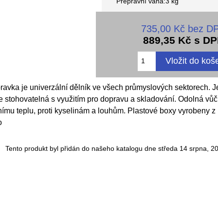
Přepravní váha:3 kg
735,00 Kč bez D
889,35 Kč s D
ravka je univerzální dělník ve všech průmyslových sektorech. J
 stohovatelná s využitím pro dopravu a skladování. Odolná vůč
nímu teplu, proti kyselinám a louhům. Plastové boxy vyrobeny 
o
Tento produkt byl přidán do našeho katalogu dne středa 14 srpna, 2