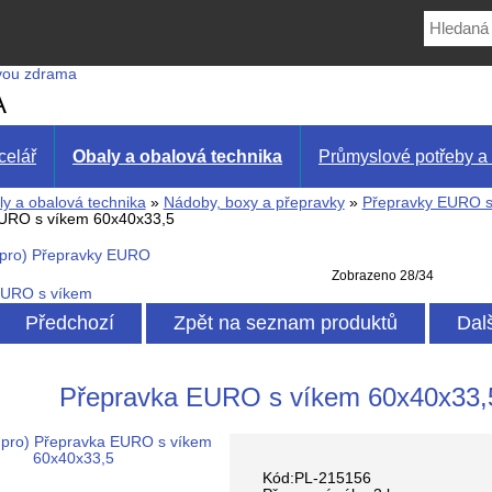
A
celář
Obaly a obalová technika
Průmyslové potřeby a 
y a obalová technika
»
Nádoby, boxy a přepravky
»
Přepravky EURO s
URO s víkem 60x40x33,5
Zobrazeno 28/34
EURO s víkem
Předchozí
Zpět na seznam produktů
Dal
Přepravka EURO s víkem 60x40x33,
Kód:PL-215156