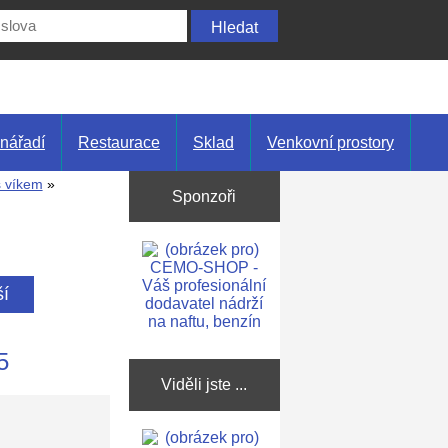
nářadí
Restaurace
Sklad
Venkovní prostory
 víkem
»
Sponzoři
ší
5
Viděli jste ...