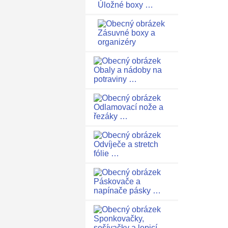
Úložné boxy …
Zásuvné boxy a
organizéry
Obaly a nádoby na
potraviny …
Odlamovací nože a
řezáky …
Odvíječe a stretch
fólie …
Páskovače a
napínače pásky …
Sponkovačky,
sešívačky a lepicí