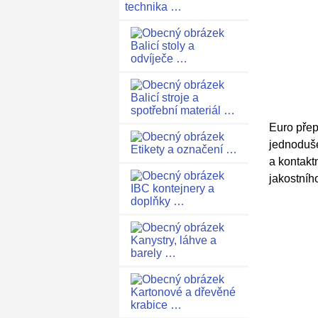
technika …
Balicí stoly a
odvíječe …
Balicí stroje a
spotřební materiál …
Euro přep
jednoduše
Etikety a označení …
a kontakt
jakostníh
IBC kontejnery a
doplňky …
Kanystry, láhve a
barely …
Kartonové a dřevěné
krabice …