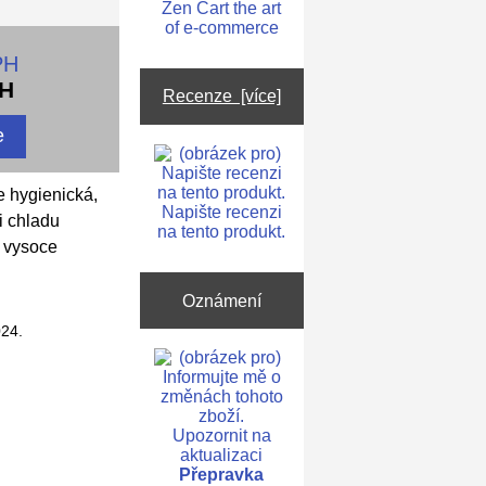
PH
PH
Recenze [více]
e hygienická,
Napište recenzi
i chladu
na tento produkt.
z vysoce
Oznámení
024.
Upozornit na
aktualizaci
Přepravka