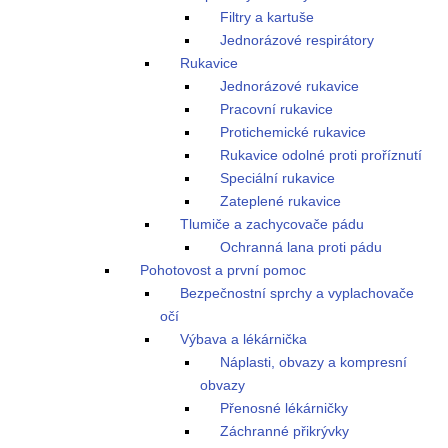
Filtry a kartuše
Jednorázové respirátory
Rukavice
Jednorázové rukavice
Pracovní rukavice
Protichemické rukavice
Rukavice odolné proti proříznutí
Speciální rukavice
Zateplené rukavice
Tlumiče a zachycovače pádu
Ochranná lana proti pádu
Pohotovost a první pomoc
Bezpečnostní sprchy a vyplachovače
očí
Výbava a lékárnička
Náplasti, obvazy a kompresní
obvazy
Přenosné lékárničky
Záchranné přikrývky