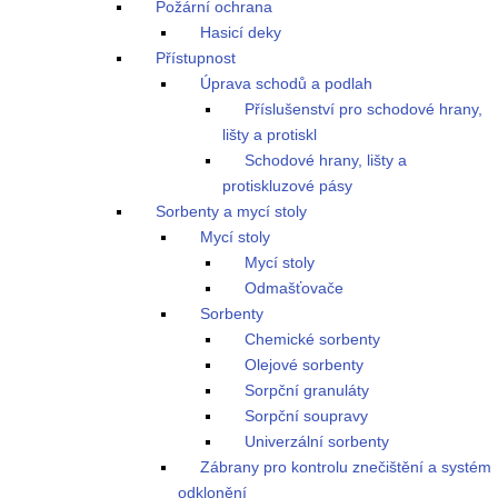
Požární ochrana
Hasicí deky
Přístupnost
Úprava schodů a podlah
Příslušenství pro schodové hrany,
lišty a protiskl
Schodové hrany, lišty a
protiskluzové pásy
Sorbenty a mycí stoly
Mycí stoly
Mycí stoly
Odmašťovače
Sorbenty
Chemické sorbenty
Olejové sorbenty
Sorpční granuláty
Sorpční soupravy
Univerzální sorbenty
Zábrany pro kontrolu znečištění a systém
odklonění