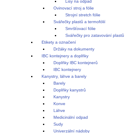
Lisy na odpad
Ovinovací stroj a fólie
Strojní stretch fólie
Svářečky plastů a termofólií
Smršťovací fólie
Svářečky pro zatavování plastů
Etikety a označení
Držáky na dokumenty
IBC kontejnery a doplňky
Doplňky IBC kontejnerů
IBC kontejnery
Kanystry, láhve a barely
Barely
Doplňky kanystrů
Kanystry
Konve
Láhve
Medicinální odpad
Sudy
Univerzální nádoby