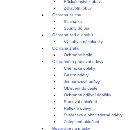
Příslušenství k obuvi
Zdravotní obuv
Ochrana sluchu
Sluchátka
Špunty do uší
Ochrana zad a kloubů
Výztuhy a nákoleníky
Ochrana zraku
Ochranné brýle
Ochranné a pracovní oděvy
Chemické obleky
Gastro oděvy
Jednorázové oděvy
Oblečení do deště
Ochranné oděvní doplňky
Pracovní oblečení
Reflexní oděvy
Svářečské a ohnivzdorné oděvy
Zateplené oblečení
Respirátory a masky