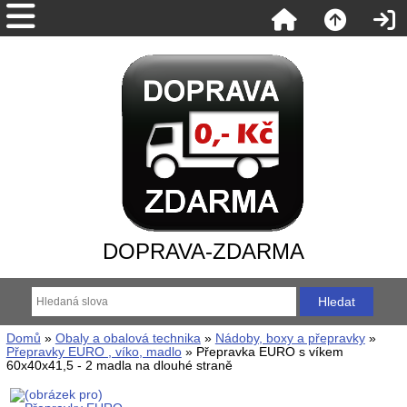
DOPRAVA-ZDARMA
Domů
»
Obaly a obalová technika
»
Nádoby, boxy a přepravky
»
Přepravky EURO , víko, madlo
» Přepravka EURO s víkem
60x40x41,5 - 2 madla na dlouhé straně