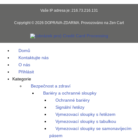
Vaše IP adresa je: 216.73.216.131
Copyright © 2026
DOPRAVA-ZDARMA
. Provozováno na
Zen Cart
Domů
Kontaktujte nás
O nás
Přihlásit
Kategorie
Bezpečnost a zdraví
Bariéry a ochranné sloupky
Ochranné bariéry
Signální řetězy
Vymezovací sloupky s řetězem
Vymezovací sloupky s tabulkou
Vymezovací sloupky se samonavíjecím
pásem