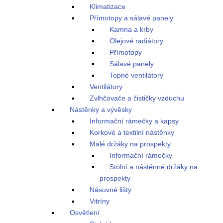
Klimatizace
Přímotopy a sálavé panely
Kamna a krby
Olejové radiátory
Přímotopy
Sálavé panely
Topné ventilátory
Ventilátory
Zvlhčovače a čističky vzduchu
Nástěnky a vývěsky
Informační rámečky a kapsy
Korkové a textilní nástěnky
Malé držáky na prospekty
Informační rámečky
Stolní a nástěnné držáky na
prospekty
Násuvné lišty
Vitríny
Osvětlení