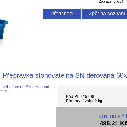
Zobrazeno 7/19
Předchozí
Zpět na seznam 
Přepravka stohovatelná SN děrovaná 60
Kód:PL-215306
Přepravní váha:2 kg
401,00 Kč
485,21 K