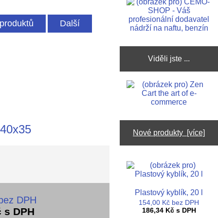
produktů
Další
Viděli jste ...
x40x35
Nové produkty [více]
Plastový kyblík, 20 l
 bez DPH
154,00 Kč bez DPH
č s DPH
186,34 Kč s DPH