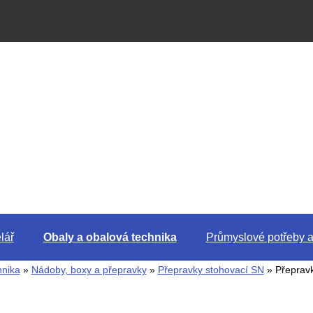
lář
Obaly a obalová technika
Průmyslové potřeby a
hnika
»
Nádoby, boxy a přepravky
»
Přepravky stohovací SN
» Přepravk