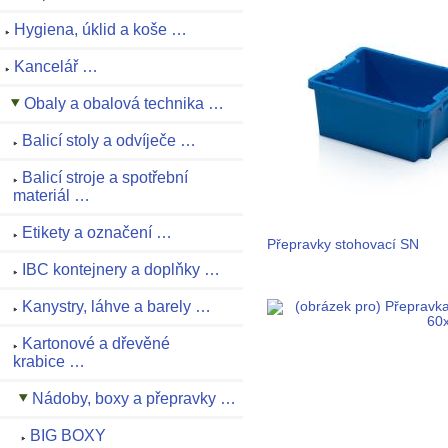
Hygiena, úklid a koše …
Kancelář …
Obaly a obalová technika …
Balicí stoly a odvíječe …
Balicí stroje a spotřební
materiál …
Etikety a označení …
Přepravky stohovací SN
IBC kontejnery a doplňky …
Kanystry, láhve a barely …
Kartonové a dřevěné
krabice …
Nádoby, boxy a přepravky …
BIG BOXY