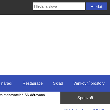
 nářadí
Restaurace
Sklad
Venkovní prostory
a stohovatelná SN děrovaná
Sponzoři