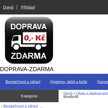
Domů
Přihlásit
DOPRAVA-ZDARMA
Bezpečnost a zdraví
Hygiena, úklid a koše
Kance
Domů
»
Obaly a obalová tec
Kategorie
60x40x35
Bezpečnost a zdraví …