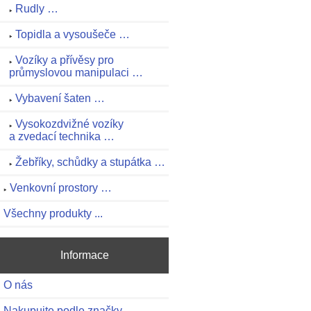
Rudly …
Topidla a vysoušeče …
Vozíky a přívěsy pro
průmyslovou manipulaci …
Vybavení šaten …
Vysokozdvižné vozíky
a zvedací technika …
Žebříky, schůdky a stupátka …
Venkovní prostory …
Všechny produkty ...
Informace
O nás
Nakupujte podle značky