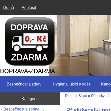
Domů
Přihlásit
DOPRAVA-ZDARMA
Bezpečnost a zdraví
Hygiena, úklid a koše
Kance
Domů
»
Sklad
»
Dílenský ná
Kategorie
Příslušenství pro
Bezpečnost a zdraví …