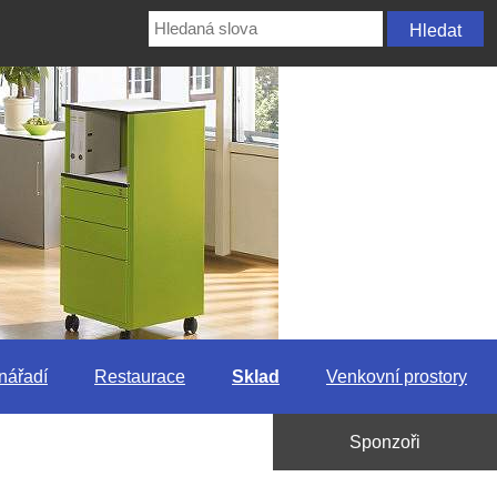
nářadí
Restaurace
Sklad
Venkovní prostory
Sponzoři