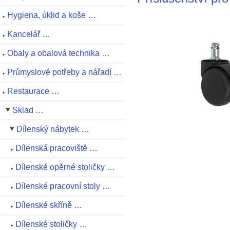
Hygiena, úklid a koše …
Kancelář …
Obaly a obalová technika …
Průmyslové potřeby a nářadí …
Restaurace …
Sklad …
Dílenský nábytek …
Dílenská pracoviště …
Dílenské opěrné stoličky …
Dílenské pracovní stoly …
Dílenské skříně …
Dílenské stoličky …