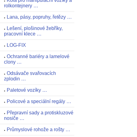
Kola pro manipulační vozíky a
rolkontejnery …
Lana, pásy, popruhy, řetězy …
Lešení, plošinové žebříky,
pracovní klece …
LOG-FIX
Ochranné bariéry a lamelové
clony …
Odsávače svařovacích
zplodin …
Paletové vozíky …
Policové a speciální regály …
Přepravní sady a protiskluzové
nosiče …
Průmyslové rohože a rošty …