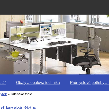
lář
Obaly a obalová technika
Průmyslové potřeby a 
bytek
» Dílenské židle
 dílenské židle