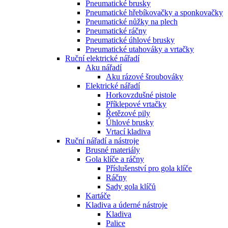
Pneumatické brusky
Pneumatické hřebíkovačky a sponkovačky
Pneumatické nůžky na plech
Pneumatické ráčny
Pneumatické úhlové brusky
Pneumatické utahováky a vrtačky
Ruční elektrické nářadí
Aku nářadí
Aku rázové šroubováky
Elektrické nářadí
Horkovzdušné pistole
Příklepové vrtačky
Řetězové pily
Úhlové brusky
Vrtací kladiva
Ruční nářadí a nástroje
Brusné materiály
Gola klíče a ráčny
Příslušenství pro gola klíče
Ráčny
Sady gola klíčů
Kartáče
Kladiva a úderné nástroje
Kladiva
Palice