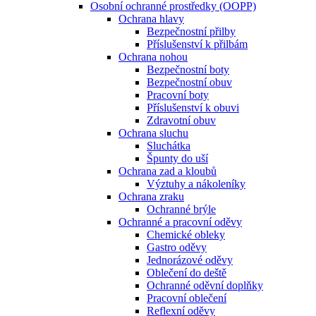
Osobní ochranné prostředky (OOPP)
Ochrana hlavy
Bezpečnostní přilby
Příslušenství k přilbám
Ochrana nohou
Bezpečnostní boty
Bezpečnostní obuv
Pracovní boty
Příslušenství k obuvi
Zdravotní obuv
Ochrana sluchu
Sluchátka
Špunty do uší
Ochrana zad a kloubů
Výztuhy a nákoleníky
Ochrana zraku
Ochranné brýle
Ochranné a pracovní oděvy
Chemické obleky
Gastro oděvy
Jednorázové oděvy
Oblečení do deště
Ochranné oděvní doplňky
Pracovní oblečení
Reflexní oděvy