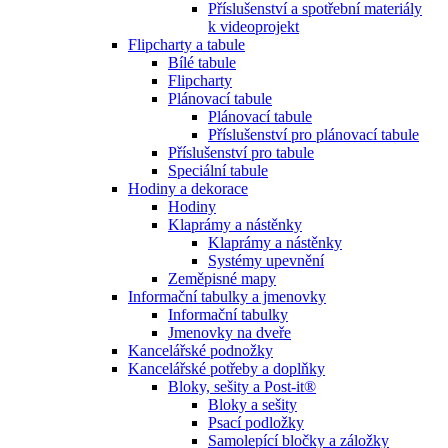
Příslušenství a spotřební materiály
k videoprojekt
Flipcharty a tabule
Bílé tabule
Flipcharty
Plánovací tabule
Plánovací tabule
Příslušenství pro plánovací tabule
Příslušenství pro tabule
Speciální tabule
Hodiny a dekorace
Hodiny
Klaprámy a nástěnky
Klaprámy a nástěnky
Systémy upevnění
Zeměpisné mapy
Informační tabulky a jmenovky
Informační tabulky
Jmenovky na dveře
Kancelářské podnožky
Kancelářské potřeby a doplňky
Bloky, sešity a Post-it®
Bloky a sešity
Psací podložky
Samolepící bločky a záložky