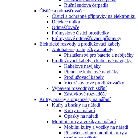
Ruční sudová čerpadla
Čističe a odmašťovače
Čisticí a ochranné přípravky na elektroniku
Detekce úniku
Odmašťovače
Průmyslové čisticí prostředky
Průmyslové odmašťovací přípravky
Elektrické rozvody a prodlužovací kabely
Autobaterie, nabíječky a kabely
Příslušenství pro baterie a nabíječky
Prodlužovací kabely a kabelové navijáky
Kabelové navijáky
Přenosné kabelové navijáky
Prodlužovací kabely
Vícezásuvkové prodlužovačky
Vybavení rozvodných skříní
Zásuvkové rozvaděče
Kufry, brašny a organizéry na nářadí
Kufry a brašny na nářadí
Kufry na nářadí
Opasky na nářadí
Mobilní kufry a vozíky na nářadí
Mobilní kufry a vozíky na nářadí
Příslušenství pro mobilní kufry a