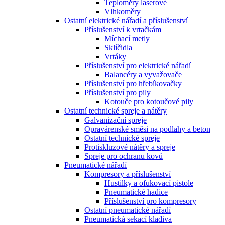
Teploměry laserové
Vlhkoměry
Ostatní elektrické nářadí a příslušenství
Příslušenství k vrtačkám
Míchací metly
Sklíčidla
Vrtáky
Příslušenství pro elektrické nářadí
Balancéry a vyvažovače
Příslušenství pro hřebíkovačky
Příslušenství pro pily
Kotouče pro kotoučové pily
Ostatní technické spreje a nátěry
Galvanizační spreje
Opravárenské směsi na podlahy a beton
Ostatní technické spreje
Protiskluzové nátěry a spreje
Spreje pro ochranu kovů
Pneumatické nářadí
Kompresory a příslušenství
Hustilky a ofukovací pistole
Pneumatické hadice
Příslušenství pro kompresory
Ostatní pneumatické nářadí
Pneumatická sekací kladiva