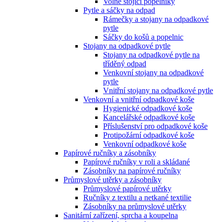
Volně stojící popelníky
Pytle a sáčky na odpad
Rámečky a stojany na odpadkové
pytle
Sáčky do košů a popelnic
Stojany na odpadkové pytle
Stojany na odpadkové pytle na
tříděný odpad
Venkovní stojany na odpadkové
pytle
Vnitřní stojany na odpadkové pytle
Venkovní a vnitřní odpadkové koše
Hygienické odpadkové koše
Kancelářské odpadkové koše
Příslušenství pro odpadkové koše
Protipožární odpadkové koše
Venkovní odpadkové koše
Papírové ručníky a zásobníky
Papírové ručníky v roli a skládané
Zásobníky na papírové ručníky
Průmyslové utěrky a zásobníky
Průmyslové papírové utěrky
Ručníky z textilu a netkané textilie
Zásobníky na průmyslové utěrky
Sanitární zařízení, sprcha a koupelna