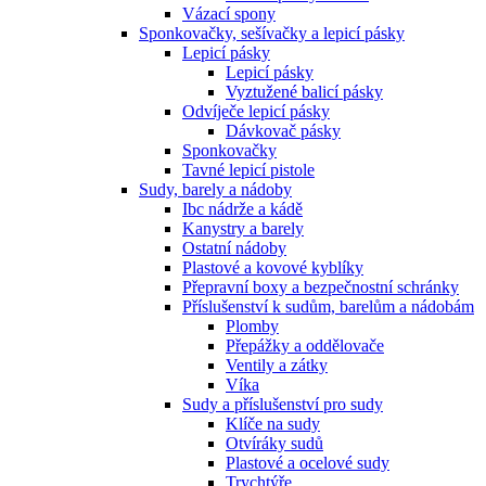
Vázací spony
Sponkovačky, sešívačky a lepicí pásky
Lepicí pásky
Lepicí pásky
Vyztužené balicí pásky
Odvíječe lepicí pásky
Dávkovač pásky
Sponkovačky
Tavné lepicí pistole
Sudy, barely a nádoby
Ibc nádrže a kádě
Kanystry a barely
Ostatní nádoby
Plastové a kovové kyblíky
Přepravní boxy a bezpečnostní schránky
Příslušenství k sudům, barelům a nádobám
Plomby
Přepážky a oddělovače
Ventily a zátky
Víka
Sudy a příslušenství pro sudy
Klíče na sudy
Otvíráky sudů
Plastové a ocelové sudy
Trychtýře