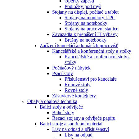
Opěrky zápěstí
Podložky pod myš
Stojany na displej, počítač a tablet
Stojany na monitory k PC
Stojany na notebooky
Stojany na pracovní stanice
Zavazadla k přenášení IT výbavy
Brašny na notebooky
Zařízení kanceláří a domácích pracovišť
Kancelářské a konferenční stoly a stolky
Kancelářské a konferenční stoly a
stolky
Počítačový nábytek
Psací stoly
Příslušenství pro kanceláře
Rohové stoly
Rovné stoly
Zásuvkové kontejnery
Obaly a obalová technika
Balicí stoly a odvíječe
Balicí stoly
Řezací stojany a odvíječe papíru
Balicí stroje a spotřební materiál
Lisy na odpad a příslušenství
Lisy na odpad