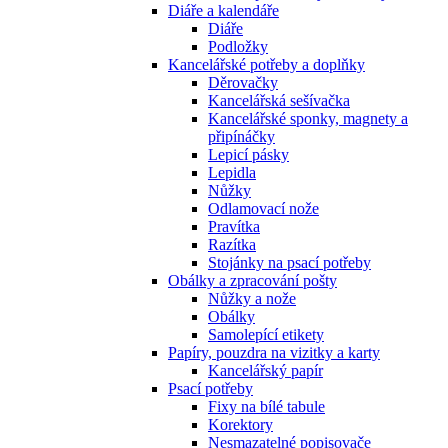
Diáře a kalendáře
Diáře
Podložky
Kancelářské potřeby a doplňky
Děrovačky
Kancelářská sešívačka
Kancelářské sponky, magnety a
připínáčky
Lepicí pásky
Lepidla
Nůžky
Odlamovací nože
Pravítka
Razítka
Stojánky na psací potřeby
Obálky a zpracování pošty
Nůžky a nože
Obálky
Samolepící etikety
Papíry, pouzdra na vizitky a karty
Kancelářský papír
Psací potřeby
Fixy na bílé tabule
Korektory
Nesmazatelné popisovače