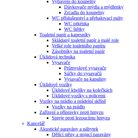
Vybavení do koupelny
Dávkovače mýdla a mýdlenky
Zrcadla do koupelny
WC příslušenství a přebalovací pulty
WC prkénka
WC štětky
Toaletní papír a kapesníky
Skládaný toaletní papír a malé role
Velké role toaletního papíru
Zásobníky na toaletní papír
Úklidová technika
Vysavače
Průmyslové vysavače
Sáčky do vysavačů
Vysavače na kapaliny
Úklidové vozíky
Úklidové kbelíky na kolečkách
Úklidové vozíky s policemi
Vozíky na prádlo a prádelní skříně
Vozíky na prádlo
Zařízení a přípravky proti hmyzu
Spreje proti lezoucímu hmyzu
Kancelář
Akustické paravány a nábytek
Dělící stěny a stojací paravány