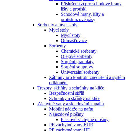
Příslušenství pro schodové hrany,
lišty a protiskl
Schodové hrany, lišty a
protiskluzové pásy
Sorbenty a mycí stoly
Mycí stoly
Mycí stoly
Odmašťovače
Sorbenty
Chemické sorbenty
Olejové sorbenty
Sorpční granuláty
Sorpční soupravy
Univerzální sorbenty
Zábrany pro kontrolu znečištění a systém
odklonění
Trezory, skříňky a schránky na klíče
Bezpečnostní skříň
Schránky a skříňky na klíče
Záchytné vany a skladování kapalin
Mobilní nádrže na naftu
Nájezdové plošiny
Plastové záchytné plošiny
PE záchytné vany EUR
PE záchytné vany HD