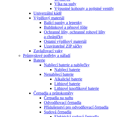
Víka na sudy
Výpustné kohouty a pojistné ventily
Univerzální kádě
Výplňový materiál
Balící papíry a lepenky
Bublinkové a pěnové fólie
Ochranné lišty, ochranné rohové lišty
a chráničky
Ostatní výplňový materiál
Uzaviratelné ZIP sáčky
Zavlažovací vaky
Průmyslové potřeby a nářadí
Baterie
Nabíjecí baterie a nabíječky
Nabíjecí baterie
Nenabíjecí baterie
Alkalické baterie
Lithiové baterie
Lithiové knoflíkové baterie
Čerpadla a průtokoměry
Čerpadla na naftu
Odvodňovací čerpadla
Příslušenství pro odvodňovací čerpadla
Sudová čerpadla
Elektrická sudová čerpadla