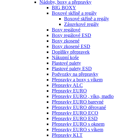
Nádoby, boxy a přepravky
BIG BOXY
Boxové skříně a regály
Boxové skříně a regály
Zásuvkové regály
Boxy regálové
Boxy regálové ESD
Boxy zkosené
Boxy zkosené ESD
Doplňky přepravek
Nákupní koše
Plastové palety
Plastové palety ESD
Podvozky na přepravky
Přepravky a boxy s víkem
Přepravky ALC
Přepravky EURO
Přepravky EURO , víko, madlo
Přepravky EURO barevné
Přepravky EURO děrované
Přepravky EURO ECO
Přepravky EURO ESD
Přepravky EURO s oknem
Přepravky EURO s víkem
Přepravky KLT