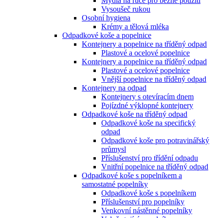
Mýdla na ruce pro běžné použití
Vysoušeč rukou
Osobní hygiena
Krémy a tělová mléka
Odpadkové koše a popelnice
Kontejnery a popelnice na tříděný odpad
Plastové a ocelové popelnice
Kontejnery a popelnice na tříděný odpad
Plastové a ocelové popelnice
Vnější popelnice na tříděný odpad
Kontejnery na odpad
Kontejnery s otevíracím dnem
Pojízdné výklopné kontejnery
Odpadkové koše na tříděný odpad
Odpadkové koše na specifický
odpad
Odpadkové koše pro potravinářský
průmysl
Příslušenství pro třídění odpadu
Vnitřní popelnice na tříděný odpad
Odpadkové koše s popelníkem a
samostatné popelníky
Odpadkové koše s popelníkem
Příslušenství pro popelníky
Venkovní nástěnné popelníky