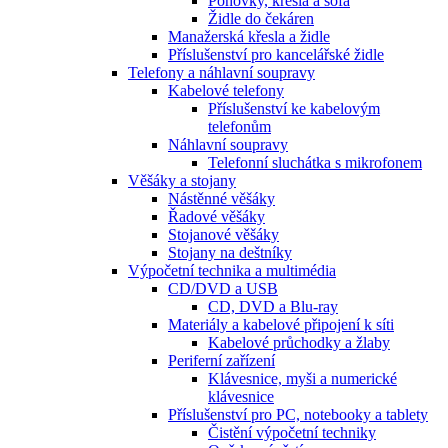
Pohovky, křesla a sofa
Židle do čekáren
Manažerská křesla a židle
Příslušenství pro kancelářské židle
Telefony a náhlavní soupravy
Kabelové telefony
Příslušenství ke kabelovým
telefonům
Náhlavní soupravy
Telefonní sluchátka s mikrofonem
Věšáky a stojany
Nástěnné věšáky
Řadové věšáky
Stojanové věšáky
Stojany na deštníky
Výpočetní technika a multimédia
CD/DVD a USB
CD, DVD a Blu-ray
Materiály a kabelové připojení k síti
Kabelové průchodky a žlaby
Periferní zařízení
Klávesnice, myši a numerické
klávesnice
Příslušenství pro PC, notebooky a tablety
Čistění výpočetní techniky