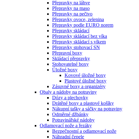
Přepravky na láhve
Přepravky na maso
Přepravky na pečivo
Přepravky ovoce, zelenina
Přepravky podle EURO norem
Přepravky skládací
Přepravky skládací bez víka
Přepravky skládací s víkem
Přepravky stohovací SN
Přepravní boxy
Skládací přepravky
Stohovatelné boxy
Úložné boxy
Kovové úložné boxy
Plastové úložné boxy
Zásuvné boxy a organizéry
Obaly a nádoby na potraviny
Dózy a plechovky
Drátěné boxy a plastové košíky
Nákupní tašky a sáčky na potraviny
Odměrné džbánky
Potravinářské nádoby
Odlamovací nože a řezáky
Bezpečnostní a odlamovací nože
Náhradní čepele