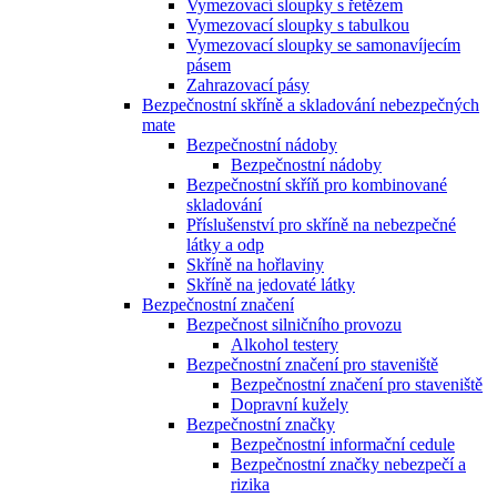
Vymezovací sloupky s řetězem
Vymezovací sloupky s tabulkou
Vymezovací sloupky se samonavíjecím
pásem
Zahrazovací pásy
Bezpečnostní skříně a skladování nebezpečných
mate
Bezpečnostní nádoby
Bezpečnostní nádoby
Bezpečnostní skříň pro kombinované
skladování
Příslušenství pro skříně na nebezpečné
látky a odp
Skříně na hořlaviny
Skříně na jedovaté látky
Bezpečnostní značení
Bezpečnost silničního provozu
Alkohol testery
Bezpečnostní značení pro staveniště
Bezpečnostní značení pro staveniště
Dopravní kužely
Bezpečnostní značky
Bezpečnostní informační cedule
Bezpečnostní značky nebezpečí a
rizika