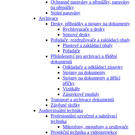
Ochranné paravány a přepážky, paravány
na přepážky
Stolní paravány
Archivace
Desky, přihrádky a stojany na dokumenty
Rychlovazače a desky
Spisové desky
Pořadače, rozdružovače a zakládací obaly
Plastové a zakládací obaly
Pořadače
Příslušenství pro archivaci a třídění
dokumentů
Odkladače a odkládací zásuvky
Stojany na dokumenty
Stojany na dokumenty a dělící
příčky
Vizitkáře
Zásuvkové moduly
Transport a archivace dokumentů
Závěsné složky
Audiovizuální technika
Profesionální ozvučení a nahrávací
technika
Mikrofony, megafony a zesilovače
Projekční technika a videoprojekce