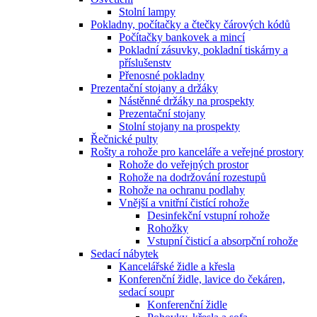
Stolní lampy
Pokladny, počítačky a čtečky čárových kódů
Počítačky bankovek a mincí
Pokladní zásuvky, pokladní tiskárny a
příslušenstv
Přenosné pokladny
Prezentační stojany a držáky
Nástěnné držáky na prospekty
Prezentační stojany
Stolní stojany na prospekty
Řečnické pulty
Rošty a rohože pro kanceláře a veřejné prostory
Rohože do veřejných prostor
Rohože na dodržování rozestupů
Rohože na ochranu podlahy
Vnější a vnitřní čistící rohože
Desinfekční vstupní rohože
Rohožky
Vstupní čisticí a absorpční rohože
Sedací nábytek
Kancelářské židle a křesla
Konferenční židle, lavice do čekáren,
sedací soupr
Konferenční židle