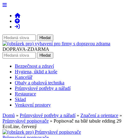
DOPRAVA-ZDARMA
Bezpečnost a zdraví
Hygiena, úklid a koše
Kancelář
Obaly a obalová technika
Průmyslové potřeby a nářadí
Restaurace
Sklad
Venkovní prostory
Domů
»
Průmyslové potřeby a nářadí
»
Značení a orientace
»
Průmyslové popisovače
» Popisovač na bílé tabule edding 29
EcoLine, červený
Průmyslové popisovače