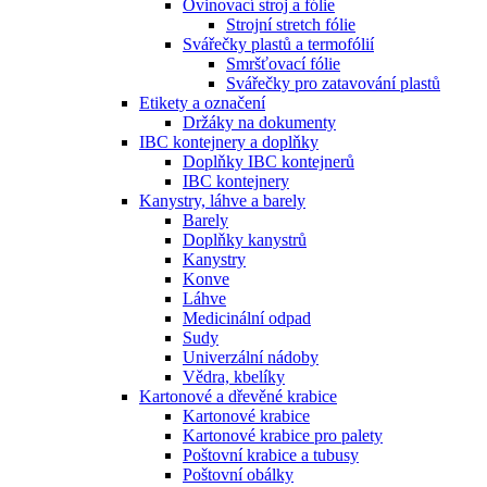
Ovinovací stroj a fólie
Strojní stretch fólie
Svářečky plastů a termofólií
Smršťovací fólie
Svářečky pro zatavování plastů
Etikety a označení
Držáky na dokumenty
IBC kontejnery a doplňky
Doplňky IBC kontejnerů
IBC kontejnery
Kanystry, láhve a barely
Barely
Doplňky kanystrů
Kanystry
Konve
Láhve
Medicinální odpad
Sudy
Univerzální nádoby
Vědra, kbelíky
Kartonové a dřevěné krabice
Kartonové krabice
Kartonové krabice pro palety
Poštovní krabice a tubusy
Poštovní obálky