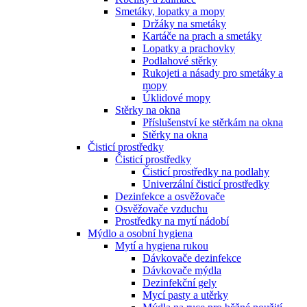
Smetáky, lopatky a mopy
Držáky na smetáky
Kartáče na prach a smetáky
Lopatky a prachovky
Podlahové stěrky
Rukojeti a násady pro smetáky a
mopy
Úklidové mopy
Stěrky na okna
Příslušenství ke stěrkám na okna
Stěrky na okna
Čisticí prostředky
Čisticí prostředky
Čisticí prostředky na podlahy
Univerzální čisticí prostředky
Dezinfekce a osvěžovače
Osvěžovače vzduchu
Prostředky na mytí nádobí
Mýdlo a osobní hygiena
Mytí a hygiena rukou
Dávkovače dezinfekce
Dávkovače mýdla
Dezinfekční gely
Mycí pasty a utěrky