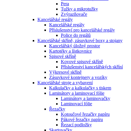
Pera
Tužky a mikrotužky
Zvýrazňovače
Kancelářské regály
Kancelářské regály
Příslušenství pro kancelářské regály
Police do regálů
Kancelářské skříně, zásuvkové boxy a stojany
Kancelářský úložný prostor
Kartotéky a lístkovnice
Spisové skříně
Kovové spisové skříně
Příslušenství kancelářských skříní
Výkresové skříně
Zásuvkové kontejnery a vozíky
Kancelářské stroje a vybavení
Kalkulačky a kalkulačky s tiskem
Laminátory a laminovací fólie
Laminátory a laminovačky
Laminovací fólie
Řezačky
Kotoučové řezačky papíru
Pákové řezačky papíru
Řezací podložky
Skartovačky