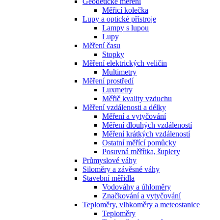
Geodetické měření
Měřicí kolečka
Lupy a optické přístroje
Lampy s lupou
Lupy
Měření času
Stopky
Měření elektrických veličin
Multimetry
Měření prostředí
Luxmetry
Měřič kvality vzduchu
Měření vzdálenosti a délky
Měření a vytyčování
Měření dlouhých vzdáleností
Měření krátkých vzdáleností
Ostatní měřící pomůcky
Posuvná měřítka, šuplery
Průmyslové váhy
Siloměry a závěsné váhy
Stavební měřidla
Vodováhy a úhloměry
Značkování a vytyčování
Teploměry, vlhkoměry a meteostanice
Teploměry