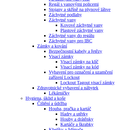
Regál s vanovými policemi
Stojany a skříně na plynové láhve
Záchytné podlahy
Záchytné vany
Kovové záchytné vany
Plastové záchytné vany
Záchytné vany do regálu
Záchytné vany pro IBC
Zámky a kování
Bezpečnostní kabely a řetězy
Visací zámky
Visací zámky na klíč
Visací zámky na kód
Vybavení pro označení a uzamčení
zařízení Lockout
Lockout Tagout visací zámky
Zdravotnické vybavení a nábytek
Lékárničky
Hygiena, úklid a koše
Čištění a údržba
Houba, pračka a kartáč
Hadry a utěrky
Houby a drátěnky
Kartáče a škrabky
Kbelíky a ždímače