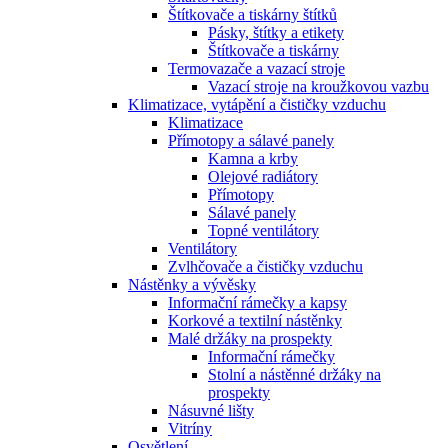
Štítkovače a tiskárny štítků
Pásky, štítky a etikety
Štítkovače a tiskárny
Termovazače a vazací stroje
Vazací stroje na kroužkovou vazbu
Klimatizace, vytápění a čističky vzduchu
Klimatizace
Přímotopy a sálavé panely
Kamna a krby
Olejové radiátory
Přímotopy
Sálavé panely
Topné ventilátory
Ventilátory
Zvlhčovače a čističky vzduchu
Nástěnky a vývěsky
Informační rámečky a kapsy
Korkové a textilní nástěnky
Malé držáky na prospekty
Informační rámečky
Stolní a nástěnné držáky na
prospekty
Násuvné lišty
Vitríny
Osvětlení