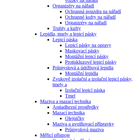
vozíky na nářadí
Organizéry na nářadí
Ochranná pouzdra na nářadí
Ochranné kufry na nářadí
Organizéry na nářadí
Truhly a kufry
Lepidla, tmely a lepicí pásky
Lepicí páska
Lepicí pásky na opravy
Maskovací pásky
Montážní lepicí pásky
Protiskluzové lepicí pásky
Průmyslová a údržbová lepidla
Montážní lepidla
Zvukově izolační a izolační lepicí pásky,
tmely a
Izolační lepicí páska
Tmel
Maziva a mazací technika
Antiadhezní prostředky
Mazací technika
Olejničky
Maziva a uvolňovací přípravky
Průmyslová maziva
Měřicí přístroje