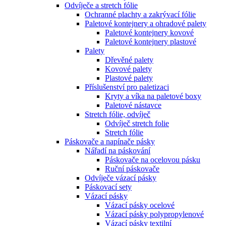
Odvíječe a stretch fólie
Ochranné plachty a zakrývací fólie
Paletové kontejnery a ohradové palety
Paletové kontejnery kovové
Paletové kontejnery plastové
Palety
Dřevěné palety
Kovové palety
Plastové palety
Příslušenství pro paletizaci
Kryty a víka na paletové boxy
Paletové nástavce
Stretch fólie, odvíječ
Odvíječ stretch folie
Stretch fólie
Páskovače a napínače pásky
Nářadí na páskování
Páskovače na ocelovou pásku
Ruční páskovače
Odvíječe vázací pásky
Páskovací sety
Vázací pásky
Vázací pásky ocelové
Vázací pásky polypropylenové
Vázací pásky textilní