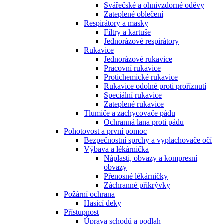
Svářečské a ohnivzdorné oděvy
Zateplené oblečení
Respirátory a masky
Filtry a kartuše
Jednorázové respirátory
Rukavice
Jednorázové rukavice
Pracovní rukavice
Protichemické rukavice
Rukavice odolné proti proříznutí
Speciální rukavice
Zateplené rukavice
Tlumiče a zachycovače pádu
Ochranná lana proti pádu
Pohotovost a první pomoc
Bezpečnostní sprchy a vyplachovače očí
Výbava a lékárnička
Náplasti, obvazy a kompresní
obvazy
Přenosné lékárničky
Záchranné přikrývky
Požární ochrana
Hasicí deky
Přístupnost
Úprava schodů a podlah