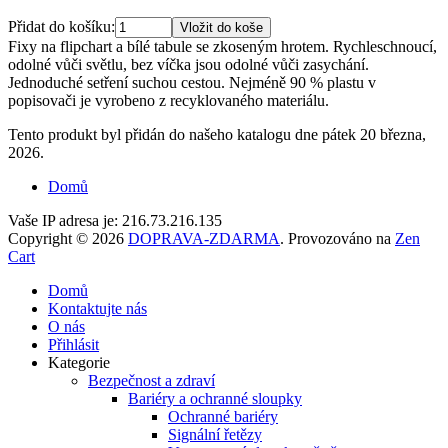
Přidat do košíku:
Fixy na flipchart a bílé tabule se zkoseným hrotem. Rychleschnoucí,
odolné vůči světlu, bez víčka jsou odolné vůči zasychání.
Jednoduché setření suchou cestou. Nejméně 90 % plastu v
popisovači je vyrobeno z recyklovaného materiálu.
Tento produkt byl přidán do našeho katalogu dne pátek 20 března,
2026.
Domů
Vaše IP adresa je: 216.73.216.135
Copyright © 2026
DOPRAVA-ZDARMA
. Provozováno na
Zen
Cart
Domů
Kontaktujte nás
O nás
Přihlásit
Kategorie
Bezpečnost a zdraví
Bariéry a ochranné sloupky
Ochranné bariéry
Signální řetězy