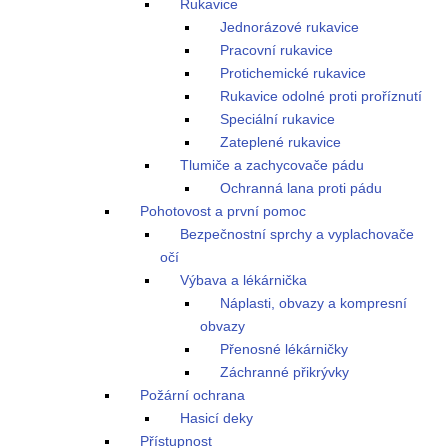
Rukavice
Jednorázové rukavice
Pracovní rukavice
Protichemické rukavice
Rukavice odolné proti proříznutí
Speciální rukavice
Zateplené rukavice
Tlumiče a zachycovače pádu
Ochranná lana proti pádu
Pohotovost a první pomoc
Bezpečnostní sprchy a vyplachovače
očí
Výbava a lékárnička
Náplasti, obvazy a kompresní
obvazy
Přenosné lékárničky
Záchranné přikrývky
Požární ochrana
Hasicí deky
Přístupnost