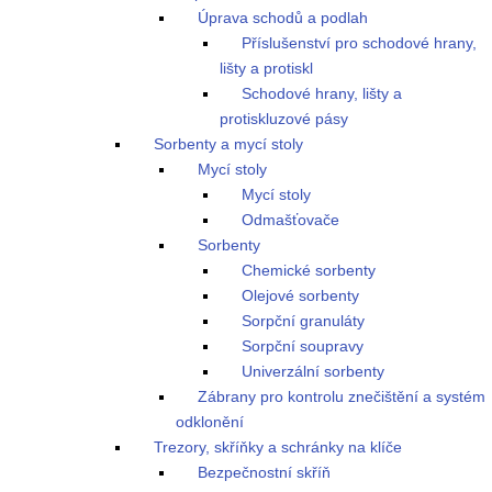
Úprava schodů a podlah
Příslušenství pro schodové hrany,
lišty a protiskl
Schodové hrany, lišty a
protiskluzové pásy
Sorbenty a mycí stoly
Mycí stoly
Mycí stoly
Odmašťovače
Sorbenty
Chemické sorbenty
Olejové sorbenty
Sorpční granuláty
Sorpční soupravy
Univerzální sorbenty
Zábrany pro kontrolu znečištění a systém
odklonění
Trezory, skříňky a schránky na klíče
Bezpečnostní skříň