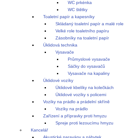
WC prkénka
WC štětky
Toaletní papír a kapesníky
Skládaný toaletní papír a malé role
Velké role toaletního papíru
Zásobníky na toaletní papír
Úklidová technika
Vysavače
Průmyslové vysavače
Sáčky do vysavačů
Vysavače na kapaliny
Úklidové vozíky
Úklidové kbelíky na kolečkách
Úklidové vozíky s policemi
Vozíky na prádlo a prádelní skříně
Vozíky na prádlo
Zařízení a přípravky proti hmyzu
Spreje proti lezoucímu hmyzu
Kancelář
Akustické paravány a nábytek