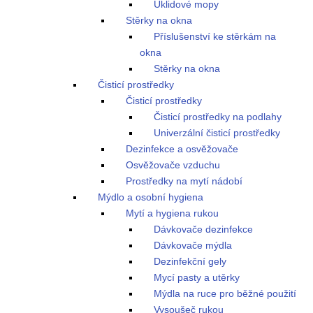
Úklidové mopy
Stěrky na okna
Příslušenství ke stěrkám na
okna
Stěrky na okna
Čisticí prostředky
Čisticí prostředky
Čisticí prostředky na podlahy
Univerzální čisticí prostředky
Dezinfekce a osvěžovače
Osvěžovače vzduchu
Prostředky na mytí nádobí
Mýdlo a osobní hygiena
Mytí a hygiena rukou
Dávkovače dezinfekce
Dávkovače mýdla
Dezinfekční gely
Mycí pasty a utěrky
Mýdla na ruce pro běžné použití
Vysoušeč rukou