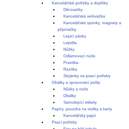
Kancelářské potřeby a doplňky
Děrovačky
Kancelářská sešívačka
Kancelářské sponky, magnety a
připínáčky
Lepicí pásky
Lepidla
Nůžky
Odlamovací nože
Pravítka
Razítka
Stojánky na psací potřeby
Obálky a zpracování pošty
Nůžky a nože
Obálky
Samolepící etikety
Papíry, pouzdra na vizitky a karty
Kancelářský papír
Psací potřeby
Fixy na bílé tabule