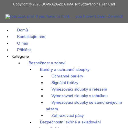
Copyright © 2026
DOPRAVA-ZDARMA
. Provozováno na
Zen Cart
Domů
Kontaktujte nás
O nás
Přihlásit
Kategorie
Bezpečnost a zdraví
Bariéry a ochranné sloupky
Ochranné bariéry
Signální řetězy
Vymezovací sloupky s řetězem
Vymezovací sloupky s tabulkou
Vymezovací sloupky se samonavíjecím
pásem
Zahrazovací pásy
Bezpečnostní skříně a skladování