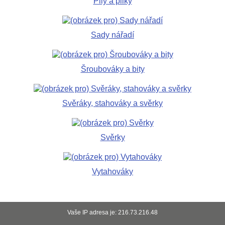
Pily a pilky
Sady nářadí
Šroubováky a bity
Svěráky, stahováky a svěrky
Svěrky
Vytahováky
Vaše IP adresa je: 216.73.216.48