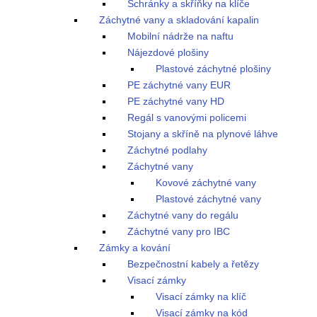
Schránky a skříňky na klíče
Záchytné vany a skladování kapalin
Mobilní nádrže na naftu
Nájezdové plošiny
Plastové záchytné plošiny
PE záchytné vany EUR
PE záchytné vany HD
Regál s vanovými policemi
Stojany a skříně na plynové láhve
Záchytné podlahy
Záchytné vany
Kovové záchytné vany
Plastové záchytné vany
Záchytné vany do regálu
Záchytné vany pro IBC
Zámky a kování
Bezpečnostní kabely a řetězy
Visací zámky
Visací zámky na klíč
Visací zámky na kód