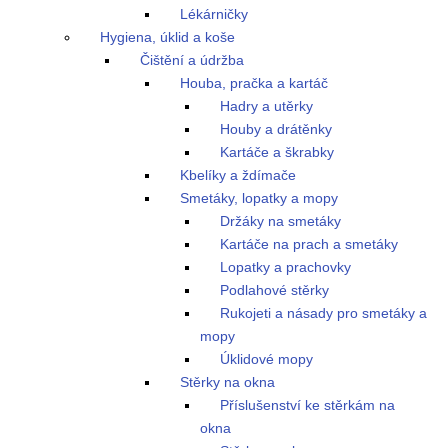
Lékárničky
Hygiena, úklid a koše
Čištění a údržba
Houba, pračka a kartáč
Hadry a utěrky
Houby a drátěnky
Kartáče a škrabky
Kbelíky a ždímače
Smetáky, lopatky a mopy
Držáky na smetáky
Kartáče na prach a smetáky
Lopatky a prachovky
Podlahové stěrky
Rukojeti a násady pro smetáky a
mopy
Úklidové mopy
Stěrky na okna
Příslušenství ke stěrkám na
okna