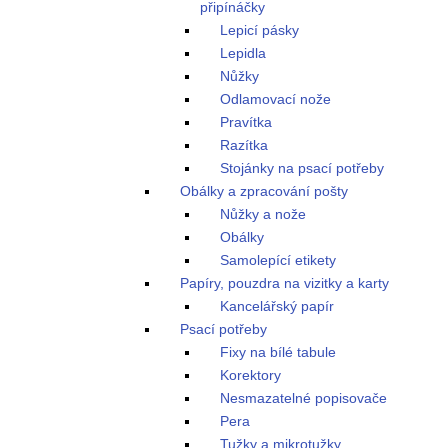
připínáčky
Lepicí pásky
Lepidla
Nůžky
Odlamovací nože
Pravítka
Razítka
Stojánky na psací potřeby
Obálky a zpracování pošty
Nůžky a nože
Obálky
Samolepící etikety
Papíry, pouzdra na vizitky a karty
Kancelářský papír
Psací potřeby
Fixy na bílé tabule
Korektory
Nesmazatelné popisovače
Pera
Tužky a mikrotužky