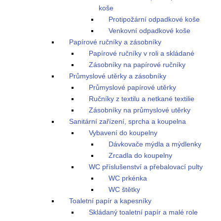
koše
Protipožární odpadkové koše
Venkovní odpadkové koše
Papírové ručníky a zásobníky
Papírové ručníky v roli a skládané
Zásobníky na papírové ručníky
Průmyslové utěrky a zásobníky
Průmyslové papírové utěrky
Ručníky z textilu a netkané textilie
Zásobníky na průmyslové utěrky
Sanitární zařízení, sprcha a koupelna
Vybavení do koupelny
Dávkovače mýdla a mýdlenky
Zrcadla do koupelny
WC příslušenství a přebalovací pulty
WC prkénka
WC štětky
Toaletní papír a kapesníky
Skládaný toaletní papír a malé role