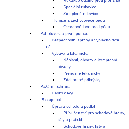
Rukavice odolné proti proříznutí
Speciální rukavice
Zateplené rukavice
Tlumiče a zachycovače pádu
Ochranná lana proti pádu
Pohotovost a první pomoc
Bezpečnostní sprchy a vyplachovače
očí
Výbava a lékárnička
Náplasti, obvazy a kompresní
obvazy
Přenosné lékárničky
Záchranné přikrývky
Požární ochrana
Hasicí deky
Přístupnost
Úprava schodů a podlah
Příslušenství pro schodové hrany,
lišty a protiskl
Schodové hrany, lišty a