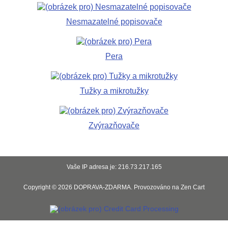
Nesmazatelné popisovače
Pera
Tužky a mikrotužky
Zvýrazňovače
Vaše IP adresa je: 216.73.217.165
Copyright © 2026
DOPRAVA-ZDARMA
. Provozováno na
Zen Cart