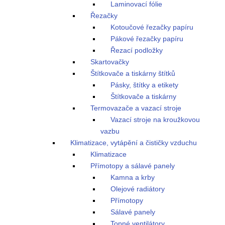
Laminovací fólie
Řezačky
Kotoučové řezačky papíru
Pákové řezačky papíru
Řezací podložky
Skartovačky
Štítkovače a tiskárny štítků
Pásky, štítky a etikety
Štítkovače a tiskárny
Termovazače a vazací stroje
Vazací stroje na kroužkovou
vazbu
Klimatizace, vytápění a čističky vzduchu
Klimatizace
Přímotopy a sálavé panely
Kamna a krby
Olejové radiátory
Přímotopy
Sálavé panely
Topné ventilátory