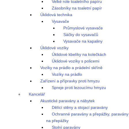
Velké role toaletního papíru
Zásobníky na toaletní papír
Úklidová technika
Vysavače
Průmyslové vysavače
Sáčky do vysavačů
Vysavače na kapaliny
Úklidové vozíky
Úklidové kbelíky na kolečkách
Úklidové vozíky s policemi
Vozíky na prádlo a prádelní skříně
Vozíky na prádlo
Zařízení a přípravky proti hmyzu
Spreje proti lezoucímu hmyzu
Kancelář
Akustické paravány a nábytek
Dělící stěny a stojací paravány
Ochranné paravány a přepážky, paravány
na přepážky
Stolní paravány