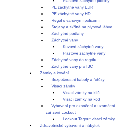
Plastové záchytné plošiny
PE záchytné vany EUR
PE záchytné vany HD
Regál s vanovými policemi
Stojany a skříně na plynové láhve
Záchytné podlahy
Záchytné vany
Kovové záchytné vany
Plastové záchytné vany
Záchytné vany do regálu
Záchytné vany pro IBC
Zámky a kování
Bezpečnostní kabely a řetězy
Visací zámky
Visací zámky na klíč
Visací zámky na kód
Vybavení pro označení a uzamčení
zařízení Lockout
Lockout Tagout visací zámky
Zdravotnické vybavení a nábytek