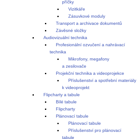
příčky
Vizitkáře
Zásuvkové moduly
Transport a archivace dokumentů
Závěsné složky
Audiovizuální technika
Profesionální ozvučení a nahrávací
technika
Mikrofony, megafony
a zesilovače
Projekční technika a videoprojekce
Příslušenství a spotřební materiály
k videoprojekt
Flipcharty a tabule
Bílé tabule
Flipcharty
Plánovací tabule
Plánovací tabule
Příslušenství pro plánovací
tabule