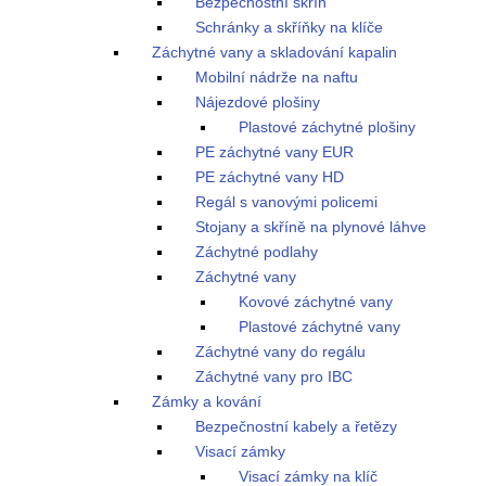
Bezpečnostní skříň
Schránky a skříňky na klíče
Záchytné vany a skladování kapalin
Mobilní nádrže na naftu
Nájezdové plošiny
Plastové záchytné plošiny
PE záchytné vany EUR
PE záchytné vany HD
Regál s vanovými policemi
Stojany a skříně na plynové láhve
Záchytné podlahy
Záchytné vany
Kovové záchytné vany
Plastové záchytné vany
Záchytné vany do regálu
Záchytné vany pro IBC
Zámky a kování
Bezpečnostní kabely a řetězy
Visací zámky
Visací zámky na klíč