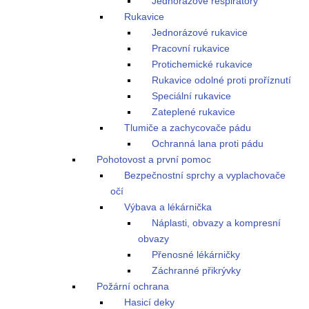
Jednorázové respirátory
Rukavice
Jednorázové rukavice
Pracovní rukavice
Protichemické rukavice
Rukavice odolné proti proříznutí
Speciální rukavice
Zateplené rukavice
Tlumiče a zachycovače pádu
Ochranná lana proti pádu
Pohotovost a první pomoc
Bezpečnostní sprchy a vyplachovače
očí
Výbava a lékárnička
Náplasti, obvazy a kompresní
obvazy
Přenosné lékárničky
Záchranné přikrývky
Požární ochrana
Hasicí deky