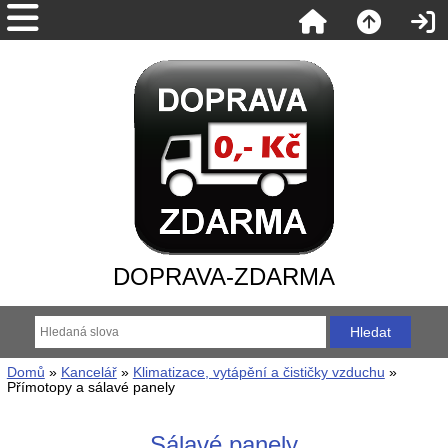
DOPRAVA-ZDARMA
Domů
»
Kancelář
»
Klimatizace, vytápění a čističky vzduchu
»
Přímotopy a sálavé panely
Sálavé panely