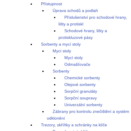
Přístupnost
Úprava schodů a podlah
Příslušenství pro schodové hrany,
lišty a protiskl
Schodové hrany, lišty a
protiskluzové pásy
Sorbenty a mycí stoly
Mycí stoly
Mycí stoly
Odmašťovače
Sorbenty
Chemické sorbenty
Olejové sorbenty
Sorpční granuláty
Sorpční soupravy
Univerzální sorbenty
Zábrany pro kontrolu znečištění a systém
odklonění
Trezory, skříňky a schránky na klíče