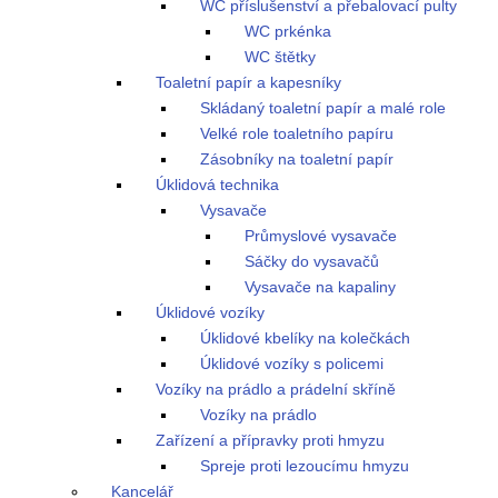
WC příslušenství a přebalovací pulty
WC prkénka
WC štětky
Toaletní papír a kapesníky
Skládaný toaletní papír a malé role
Velké role toaletního papíru
Zásobníky na toaletní papír
Úklidová technika
Vysavače
Průmyslové vysavače
Sáčky do vysavačů
Vysavače na kapaliny
Úklidové vozíky
Úklidové kbelíky na kolečkách
Úklidové vozíky s policemi
Vozíky na prádlo a prádelní skříně
Vozíky na prádlo
Zařízení a přípravky proti hmyzu
Spreje proti lezoucímu hmyzu
Kancelář