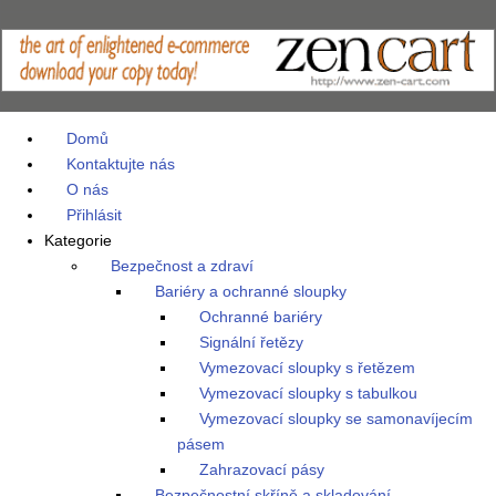
Domů
Kontaktujte nás
O nás
Přihlásit
Kategorie
Bezpečnost a zdraví
Bariéry a ochranné sloupky
Ochranné bariéry
Signální řetězy
Vymezovací sloupky s řetězem
Vymezovací sloupky s tabulkou
Vymezovací sloupky se samonavíjecím
pásem
Zahrazovací pásy
Bezpečnostní skříně a skladování