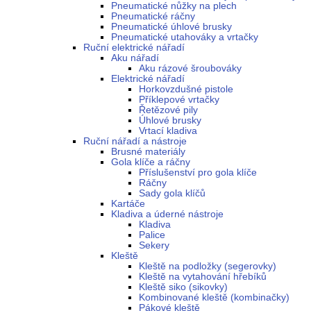
Pneumatické nůžky na plech
Pneumatické ráčny
Pneumatické úhlové brusky
Pneumatické utahováky a vrtačky
Ruční elektrické nářadí
Aku nářadí
Aku rázové šroubováky
Elektrické nářadí
Horkovzdušné pistole
Příklepové vrtačky
Řetězové pily
Úhlové brusky
Vrtací kladiva
Ruční nářadí a nástroje
Brusné materiály
Gola klíče a ráčny
Příslušenství pro gola klíče
Ráčny
Sady gola klíčů
Kartáče
Kladiva a úderné nástroje
Kladiva
Palice
Sekery
Kleště
Kleště na podložky (segerovky)
Kleště na vytahování hřebíků
Kleště siko (sikovky)
Kombinované kleště (kombinačky)
Pákové kleště