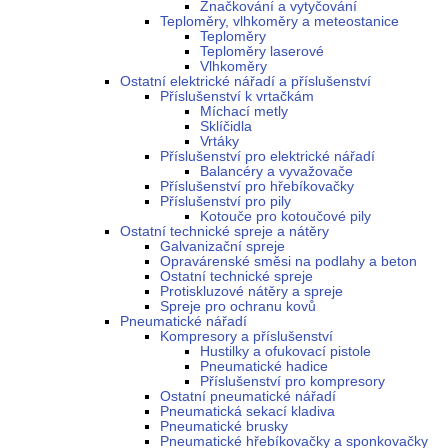
Značkování a vytyčování
Teploměry, vlhkoměry a meteostanice
Teploměry
Teploměry laserové
Vlhkoměry
Ostatní elektrické nářadí a příslušenství
Příslušenství k vrtačkám
Míchací metly
Sklíčidla
Vrtáky
Příslušenství pro elektrické nářadí
Balancéry a vyvažovače
Příslušenství pro hřebíkovačky
Příslušenství pro pily
Kotouče pro kotoučové pily
Ostatní technické spreje a nátěry
Galvanizační spreje
Opravárenské směsi na podlahy a beton
Ostatní technické spreje
Protiskluzové nátěry a spreje
Spreje pro ochranu kovů
Pneumatické nářadí
Kompresory a příslušenství
Hustilky a ofukovací pistole
Pneumatické hadice
Příslušenství pro kompresory
Ostatní pneumatické nářadí
Pneumatická sekací kladiva
Pneumatické brusky
Pneumatické hřebíkovačky a sponkovačky