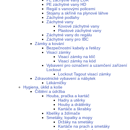
PE záchytné vany EUR
PE záchytné vany HD
Regál s vanovými policemi
Stojany a skříně na plynové láhve
Záchytné podlahy
Záchytné vany
Kovové záchytné vany
Plastové záchytné vany
Záchytné vany do regálu
Záchytné vany pro IBC
Zámky a kování
Bezpečnostní kabely a řetězy
Visací zámky
Visací zámky na klíč
Visací zámky na kód
Vybavení pro označení a uzamčení zařízení
Lockout
Lockout Tagout visací zámky
Zdravotnické vybavení a nábytek
Lékárničky
Hygiena, úklid a koše
Čištění a údržba
Houba, pračka a kartáč
Hadry a utěrky
Houby a drátěnky
Kartáče a škrabky
Kbelíky a ždímače
Smetáky, lopatky a mopy
Držáky na smetáky
Kartáče na prach a smetáky