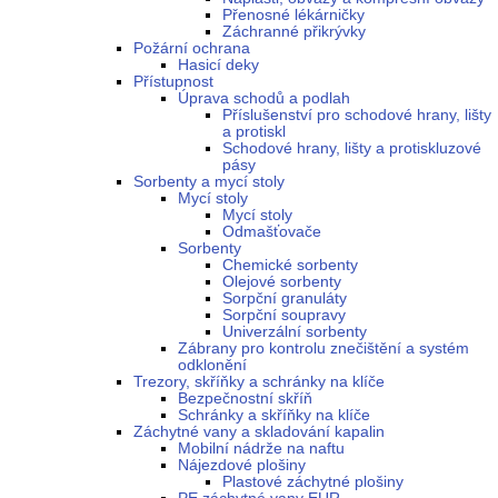
Přenosné lékárničky
Záchranné přikrývky
Požární ochrana
Hasicí deky
Přístupnost
Úprava schodů a podlah
Příslušenství pro schodové hrany, lišty
a protiskl
Schodové hrany, lišty a protiskluzové
pásy
Sorbenty a mycí stoly
Mycí stoly
Mycí stoly
Odmašťovače
Sorbenty
Chemické sorbenty
Olejové sorbenty
Sorpční granuláty
Sorpční soupravy
Univerzální sorbenty
Zábrany pro kontrolu znečištění a systém
odklonění
Trezory, skříňky a schránky na klíče
Bezpečnostní skříň
Schránky a skříňky na klíče
Záchytné vany a skladování kapalin
Mobilní nádrže na naftu
Nájezdové plošiny
Plastové záchytné plošiny