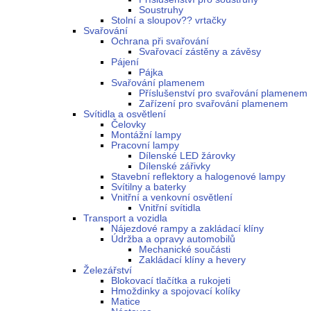
Soustruhy
Stolní a sloupov?? vrtačky
Svařování
Ochrana při svařování
Svařovací zástěny a závěsy
Pájení
Pájka
Svařování plamenem
Příslušenství pro svařování plamenem
Zařízení pro svařování plamenem
Svítidla a osvětlení
Čelovky
Montážní lampy
Pracovní lampy
Dílenské LED žárovky
Dílenské zářivky
Stavební reflektory a halogenové lampy
Svítilny a baterky
Vnitřní a venkovní osvětlení
Vnitřní svítidla
Transport a vozidla
Nájezdové rampy a zakládací klíny
Údržba a opravy automobilů
Mechanické součásti
Zakládací klíny a hevery
Železářství
Blokovací tlačítka a rukojeti
Hmoždinky a spojovací kolíky
Matice