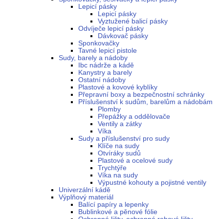
Lepicí pásky
Lepicí pásky
Vyztužené balicí pásky
Odvíječe lepicí pásky
Dávkovač pásky
Sponkovačky
Tavné lepicí pistole
Sudy, barely a nádoby
Ibc nádrže a kádě
Kanystry a barely
Ostatní nádoby
Plastové a kovové kyblíky
Přepravní boxy a bezpečnostní schránky
Příslušenství k sudům, barelům a nádobám
Plomby
Přepážky a oddělovače
Ventily a zátky
Víka
Sudy a příslušenství pro sudy
Klíče na sudy
Otvíráky sudů
Plastové a ocelové sudy
Trychtýře
Víka na sudy
Výpustné kohouty a pojistné ventily
Univerzální kádě
Výplňový materiál
Balící papíry a lepenky
Bublinkové a pěnové fólie