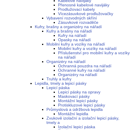
Kabelové navijáky
Přenosné kabelové navijáky
Prodlužovací kabely
Vícezásuvkové prodlužovačky
Vybavení rozvodných skříní
Zásuvkové rozvaděče
Kufry, brašny a organizéry na nářadí
Kufry a brašny na nářadí
Kufry na nářadí
Opasky na nářadí
Mobilní kufry a vozíky na nářadí
Mobilní kufry a vozíky na nářadí
Příslušenství pro mobilní kufry a vozíky
na nářadí
Organizéry na nářadí
Ochranná pouzdra na nářadí
Ochranné kufry na nářadí
Organizéry na nářadí
Truhly a kufry
Lepidla, tmely a lepicí pásky
Lepicí páska
Lepicí pásky na opravy
Maskovací pásky
Montážní lepicí pásky
Protiskluzové lepicí pásky
Průmyslová a údržbová lepidla
Montážní lepidla
Zvukově izolační a izolační lepicí pásky,
tmely a
Izolační lepicí páska