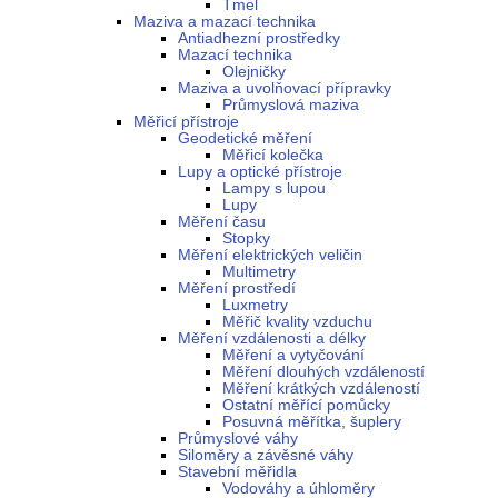
Tmel
Maziva a mazací technika
Antiadhezní prostředky
Mazací technika
Olejničky
Maziva a uvolňovací přípravky
Průmyslová maziva
Měřicí přístroje
Geodetické měření
Měřicí kolečka
Lupy a optické přístroje
Lampy s lupou
Lupy
Měření času
Stopky
Měření elektrických veličin
Multimetry
Měření prostředí
Luxmetry
Měřič kvality vzduchu
Měření vzdálenosti a délky
Měření a vytyčování
Měření dlouhých vzdáleností
Měření krátkých vzdáleností
Ostatní měřící pomůcky
Posuvná měřítka, šuplery
Průmyslové váhy
Siloměry a závěsné váhy
Stavební měřidla
Vodováhy a úhloměry