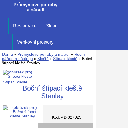
Průmyslové potřeby
a nářadí
Restaurace
Sklad
Venkovní prostory
Domů
»
Průmyslové potřeby a nářadí
»
Ruční
nářadí a nástroje
»
Kleště
»
Štípací kleště
» Boční
štípací kleště Stanley
Štípací kleště
Boční štípací kleště
Stanley
Kód:MB-827029