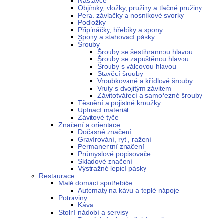
Nástavce
Objímky, vložky, pružiny a tlačné pružiny
Pera, závlačky a nosníkové svorky
Podložky
Připínáčky, hřebíky a spony
Spony a stahovací pásky
Šrouby
Šrouby se šestihrannou hlavou
Šrouby se zapuštěnou hlavou
Šrouby s válcovou hlavou
Stavěcí šrouby
Vroubkované a křídlové šrouby
Vruty s dvojitým závitem
Závitotvářecí a samořezné šrouby
Těsnění a pojistné kroužky
Upínací materiál
Závitové tyče
Značení a orientace
Dočasné značení
Gravírování, rytí, ražení
Permanentní značení
Průmyslové popisovače
Skladové značení
Výstražné lepicí pásky
Restaurace
Malé domácí spotřebiče
Automaty na kávu a teplé nápoje
Potraviny
Káva
Stolní nádobí a servisy