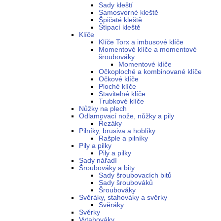
Sady kleští
Samosvorné kleště
Špičaté kleště
Štípací kleště
Klíče
Klíče Torx a imbusové klíče
Momentové klíče a momentové
šroubováky
Momentové klíče
Očkoploché a kombinované klíče
Očkové klíče
Ploché klíče
Stavitelné klíče
Trubkové klíče
Nůžky na plech
Odlamovací nože, nůžky a pily
Řezáky
Pilníky, brusiva a hoblíky
Rašple a pilníky
Pily a pilky
Pily a pilky
Sady nářadí
Šroubováky a bity
Sady šroubovacích bitů
Sady šroubováků
Šroubováky
Svěráky, stahováky a svěrky
Svěráky
Svěrky
Vytahováky