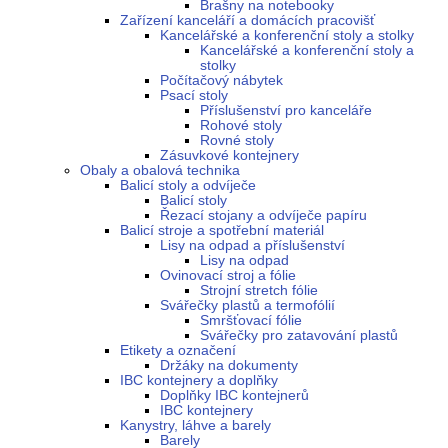
Brašny na notebooky
Zařízení kanceláří a domácích pracovišť
Kancelářské a konferenční stoly a stolky
Kancelářské a konferenční stoly a
stolky
Počítačový nábytek
Psací stoly
Příslušenství pro kanceláře
Rohové stoly
Rovné stoly
Zásuvkové kontejnery
Obaly a obalová technika
Balicí stoly a odvíječe
Balicí stoly
Řezací stojany a odvíječe papíru
Balicí stroje a spotřební materiál
Lisy na odpad a příslušenství
Lisy na odpad
Ovinovací stroj a fólie
Strojní stretch fólie
Svářečky plastů a termofólií
Smršťovací fólie
Svářečky pro zatavování plastů
Etikety a označení
Držáky na dokumenty
IBC kontejnery a doplňky
Doplňky IBC kontejnerů
IBC kontejnery
Kanystry, láhve a barely
Barely