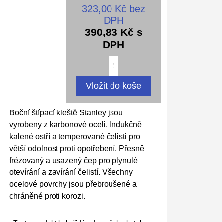
323,00 Kč bez
DPH
390,83 Kč s
DPH
Boční štípací kleště Stanley jsou
vyrobeny z karbonové oceli. Indukčně
kalené ostří a temperované čelisti pro
větší odolnost proti opotřebení. Přesně
frézovaný a usazený čep pro plynulé
otevírání a zavírání čelistí. Všechny
ocelové povrchy jsou přebroušené a
chráněné proti korozi.