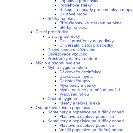
Lopatky a prachovky
Podlahové stěrky
Rukojeti a násady pro smetáky a mopy
Úklidové mopy
Stěrky na okna
Příslušenství ke stěrkám na okna
Stěrky na okna
Čisticí prostředky
Čisticí prostředky
Čisticí prostředky na podlahy
Univerzální čisticí prostředky
Dezinfekce a osvěžovače
Osvěžovače vzduchu
Prostředky na mytí nádobí
Mýdlo a osobní hygiena
Mytí a hygiena rukou
Dávkovače dezinfekce
Dávkovače mýdla
Dezinfekční gely
Mycí pasty a utěrky
Mýdla na ruce pro běžné použití
Vysoušeč rukou
Osobní hygiena
Krémy a tělová mléka
Odpadkové koše a popelnice
Kontejnery a popelnice na tříděný odpad
Plastové a ocelové popelnice
Kontejnery a popelnice na tříděný odpad
Plastové a ocelové popelnice
Vnější popelnice na tříděný odpad