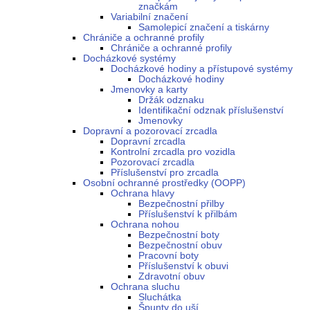
značkám
Variabilní značení
Samolepicí značení a tiskárny
Chrániče a ochranné profily
Chrániče a ochranné profily
Docházkové systémy
Docházkové hodiny a přístupové systémy
Docházkové hodiny
Jmenovky a karty
Držák odznaku
Identifikační odznak příslušenství
Jmenovky
Dopravní a pozorovací zrcadla
Dopravní zrcadla
Kontrolní zrcadla pro vozidla
Pozorovací zrcadla
Příslušenství pro zrcadla
Osobní ochranné prostředky (OOPP)
Ochrana hlavy
Bezpečnostní přilby
Příslušenství k přilbám
Ochrana nohou
Bezpečnostní boty
Bezpečnostní obuv
Pracovní boty
Příslušenství k obuvi
Zdravotní obuv
Ochrana sluchu
Sluchátka
Špunty do uší