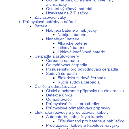
Ochranné lišty, ochranné rohové lišty
a chráničky
Ostatní výplňový materiál
Uzaviratelné ZIP sáčky
Zavlažovací vaky
Průmyslové potřeby a nářadí
Baterie
Nabíjecí baterie a nabíječky
Nabíjecí baterie
Nenabíjecí baterie
Alkalické baterie
Lithiové baterie
Lithiové knoflíkové baterie
Čerpadla a průtokoměry
Čerpadla na naftu
Odvodňovací čerpadla
Příslušenství pro odvodňovací čerpadla
Sudová čerpadla
Elektrická sudová čerpadla
Ruční sudová čerpadla
Čističe a odmašťovače
Čisticí a ochranné přípravky na elektroniku
Detekce úniku
Odmašťovače
Průmyslové čisticí prostředky
Průmyslové odmašťovací přípravky
Elektrické rozvody a prodlužovací kabely
Autobaterie, nabíječky a kabely
Příslušenství pro baterie a nabíječky
Prodlužovací kabely a kabelové navijáky