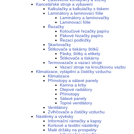
Kancelářské stroje a vybavení
Kalkulačky a kalkulačky s tiskem
Laminátory a laminovací fólie
Laminátory a laminovačky
Laminovací fólie
Řezačky
Kotoučové řezačky papíru
Pákové řezačky papíru
Řezací podložky
Skartovačky
Štítkovače a tiskárny štítků
Pásky, štítky a etikety
Štítkovače a tiskárny
Termovazače a vazací stroje
Vazací stroje na kroužkovou vazbu
Klimatizace, vytápění a čističky vzduchu
Klimatizace
Přímotopy a sálavé panely
Kamna a krby
Olejové radiátory
Přímotopy
Sálavé panely
Topné ventilátory
Ventilátory
Zvlhčovače a čističky vzduchu
Nástěnky a vývěsky
Informační rámečky a kapsy
Korkové a textilní nástěnky
Malé držáky na prospekty