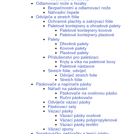
Odlamovací nože a řezáky
Bezpečnostní a odlamovací nože
Náhradní čepele
Odvíječe a stretch fólie
Ochranné plachty a zakrývací fólie
Paletové kontejnery a ohradové palety
Paletové kontejnery kovové
Paletové kontejnery plastové
Palety
Dřevěné palety
Kovové palety
Plastové palety
Příslušenství pro paletizaci
Kryty a víka na paletové boxy
Paletové nástavce
Stretch fólie, odvíječ
Odvíječ stretch folie
Stretch fólie
Páskovače a napínače pásky
Nářadí na páskování
Páskovače na ocelovou pásku
Ruční páskovače
Odvíječe vázací pásky
Páskovací sety
Vázací pásky
Vázací pásky ocelové
Vázací pásky polypropylenové
Vázací pásky textilní
Vázací spony
Sponkovačky, sešívačky a lepicí pásky