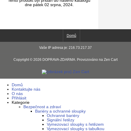
Tento produkt byl přidán do našeho katalogu
dne pátek 02 srpna, 2024.
Domů
Vaše IP adresa je: 216.73.217.37
Copyright © 2026
DOPRAVA-ZDARMA
. Provozováno na
Zen Cart
Domů
Kontaktujte nás
O nás
Přihlásit
Kategorie
Bezpečnost a zdraví
Bariéry a ochranné sloupky
Ochranné bariéry
Signální řetězy
Vymezovací sloupky s řetězem
Vymezovací sloupky s tabulkou