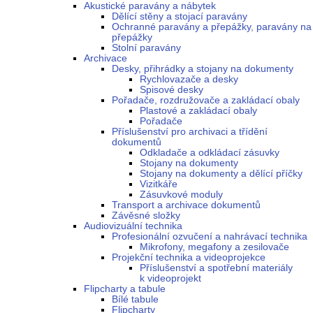
Akustické paravány a nábytek
Dělící stěny a stojací paravány
Ochranné paravány a přepážky, paravány na
přepážky
Stolní paravány
Archivace
Desky, přihrádky a stojany na dokumenty
Rychlovazače a desky
Spisové desky
Pořadače, rozdružovače a zakládací obaly
Plastové a zakládací obaly
Pořadače
Příslušenství pro archivaci a třídění
dokumentů
Odkladače a odkládací zásuvky
Stojany na dokumenty
Stojany na dokumenty a dělící příčky
Vizitkáře
Zásuvkové moduly
Transport a archivace dokumentů
Závěsné složky
Audiovizuální technika
Profesionální ozvučení a nahrávací technika
Mikrofony, megafony a zesilovače
Projekční technika a videoprojekce
Příslušenství a spotřební materiály
k videoprojekt
Flipcharty a tabule
Bílé tabule
Flipcharty