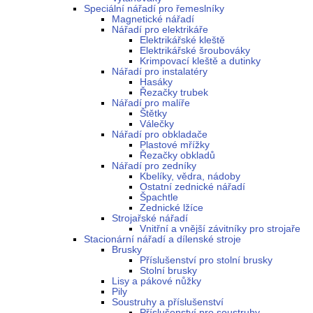
Speciální nářadí pro řemeslníky
Magnetické nářadí
Nářadí pro elektrikáře
Elektrikářské kleště
Elektrikářské šroubováky
Krimpovací kleště a dutinky
Nářadí pro instalatéry
Hasáky
Řezačky trubek
Nářadí pro malíře
Štětky
Válečky
Nářadí pro obkladače
Plastové mřížky
Řezačky obkladů
Nářadí pro zedníky
Kbelíky, vědra, nádoby
Ostatní zednické nářadí
Špachtle
Zednické lžíce
Strojařské nářadí
Vnitřní a vnější závitníky pro strojaře
Stacionární nářadí a dílenské stroje
Brusky
Příslušenství pro stolní brusky
Stolní brusky
Lisy a pákové nůžky
Pily
Soustruhy a příslušenství
Příslušenství pro soustruhy