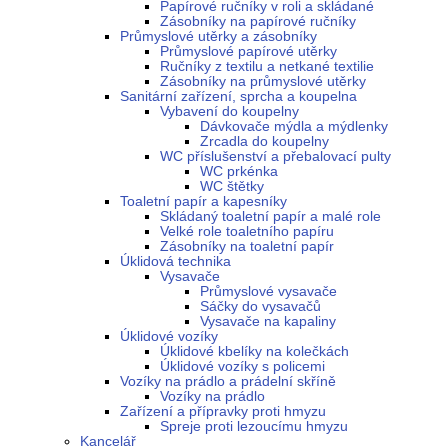
Papírové ručníky v roli a skládané
Zásobníky na papírové ručníky
Průmyslové utěrky a zásobníky
Průmyslové papírové utěrky
Ručníky z textilu a netkané textilie
Zásobníky na průmyslové utěrky
Sanitární zařízení, sprcha a koupelna
Vybavení do koupelny
Dávkovače mýdla a mýdlenky
Zrcadla do koupelny
WC příslušenství a přebalovací pulty
WC prkénka
WC štětky
Toaletní papír a kapesníky
Skládaný toaletní papír a malé role
Velké role toaletního papíru
Zásobníky na toaletní papír
Úklidová technika
Vysavače
Průmyslové vysavače
Sáčky do vysavačů
Vysavače na kapaliny
Úklidové vozíky
Úklidové kbelíky na kolečkách
Úklidové vozíky s policemi
Vozíky na prádlo a prádelní skříně
Vozíky na prádlo
Zařízení a přípravky proti hmyzu
Spreje proti lezoucímu hmyzu
Kancelář