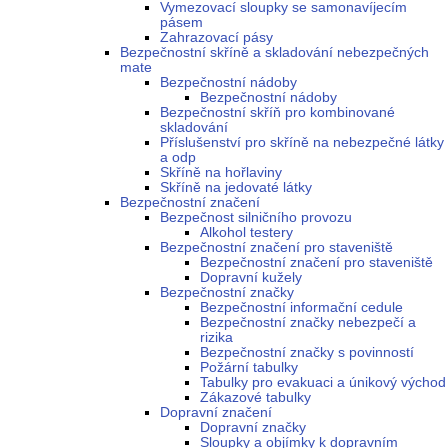
Vymezovací sloupky se samonavíjecím
pásem
Zahrazovací pásy
Bezpečnostní skříně a skladování nebezpečných
mate
Bezpečnostní nádoby
Bezpečnostní nádoby
Bezpečnostní skříň pro kombinované
skladování
Příslušenství pro skříně na nebezpečné látky
a odp
Skříně na hořlaviny
Skříně na jedovaté látky
Bezpečnostní značení
Bezpečnost silničního provozu
Alkohol testery
Bezpečnostní značení pro staveniště
Bezpečnostní značení pro staveniště
Dopravní kužely
Bezpečnostní značky
Bezpečnostní informační cedule
Bezpečnostní značky nebezpečí a
rizika
Bezpečnostní značky s povinností
Požární tabulky
Tabulky pro evakuaci a únikový východ
Zákazové tabulky
Dopravní značení
Dopravní značky
Sloupky a objímky k dopravním