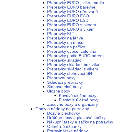
Přepravky EURO , víko, madlo
Přepravky EURO barevné
Přepravky EURO děrované
Přepravky EURO ECO
Přepravky EURO ESD
Přepravky EURO s oknem
Přepravky EURO s víkem
Přepravky KLT
Přepravky na láhve
Přepravky na maso
Přepravky na pečivo
Přepravky ovoce, zelenina
Přepravky podle EURO norem
Přepravky skládací
Přepravky skládací bez víka
Přepravky skládací s víkem
Přepravky stohovací SN
Přepravní boxy
Skládací přepravky
Stohovatelné boxy
Úložné boxy
Kovové úložné boxy
Plastové úložné boxy
Zásuvné boxy a organizéry
Obaly a nádoby na potraviny
Dózy a plechovky
Drátěné boxy a plastové košíky
Nákupní tašky a sáčky na potraviny
Odměrné džbánky
Potravinářské nádoby