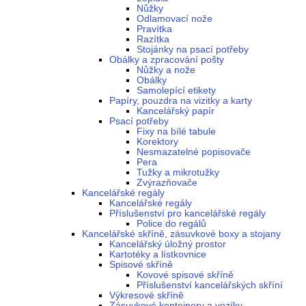
Nůžky
Odlamovací nože
Pravítka
Razítka
Stojánky na psací potřeby
Obálky a zpracování pošty
Nůžky a nože
Obálky
Samolepící etikety
Papíry, pouzdra na vizitky a karty
Kancelářský papír
Psací potřeby
Fixy na bílé tabule
Korektory
Nesmazatelné popisovače
Pera
Tužky a mikrotužky
Zvýrazňovače
Kancelářské regály
Kancelářské regály
Příslušenství pro kancelářské regály
Police do regálů
Kancelářské skříně, zásuvkové boxy a stojany
Kancelářský úložný prostor
Kartotéky a lístkovnice
Spisové skříně
Kovové spisové skříně
Příslušenství kancelářských skříní
Výkresové skříně
Zásuvkové kontejnery a vozíky