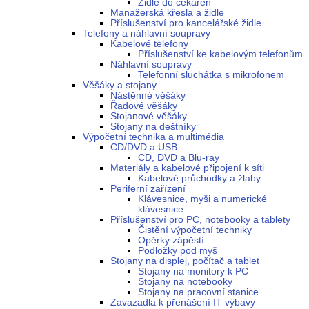
Židle do čekáren
Manažerská křesla a židle
Příslušenství pro kancelářské židle
Telefony a náhlavní soupravy
Kabelové telefony
Příslušenství ke kabelovým telefonům
Náhlavní soupravy
Telefonní sluchátka s mikrofonem
Věšáky a stojany
Nástěnné věšáky
Řadové věšáky
Stojanové věšáky
Stojany na deštníky
Výpočetní technika a multimédia
CD/DVD a USB
CD, DVD a Blu-ray
Materiály a kabelové připojení k síti
Kabelové průchodky a žlaby
Periferní zařízení
Klávesnice, myši a numerické
klávesnice
Příslušenství pro PC, notebooky a tablety
Čistění výpočetní techniky
Opěrky zápěstí
Podložky pod myš
Stojany na displej, počítač a tablet
Stojany na monitory k PC
Stojany na notebooky
Stojany na pracovní stanice
Zavazadla k přenášení IT výbavy