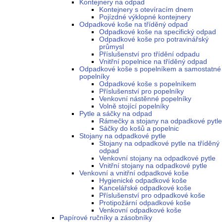
Kontejnery na odpad
Kontejnery s otevíracím dnem
Pojízdné výklopné kontejnery
Odpadkové koše na tříděný odpad
Odpadkové koše na specifický odpad
Odpadkové koše pro potravinářský
průmysl
Příslušenství pro třídění odpadu
Vnitřní popelnice na tříděný odpad
Odpadkové koše s popelníkem a samostatné
popelníky
Odpadkové koše s popelníkem
Příslušenství pro popelníky
Venkovní nástěnné popelníky
Volně stojící popelníky
Pytle a sáčky na odpad
Rámečky a stojany na odpadkové pytle
Sáčky do košů a popelnic
Stojany na odpadkové pytle
Stojany na odpadkové pytle na tříděný
odpad
Venkovní stojany na odpadkové pytle
Vnitřní stojany na odpadkové pytle
Venkovní a vnitřní odpadkové koše
Hygienické odpadkové koše
Kancelářské odpadkové koše
Příslušenství pro odpadkové koše
Protipožární odpadkové koše
Venkovní odpadkové koše
Papírové ručníky a zásobníky