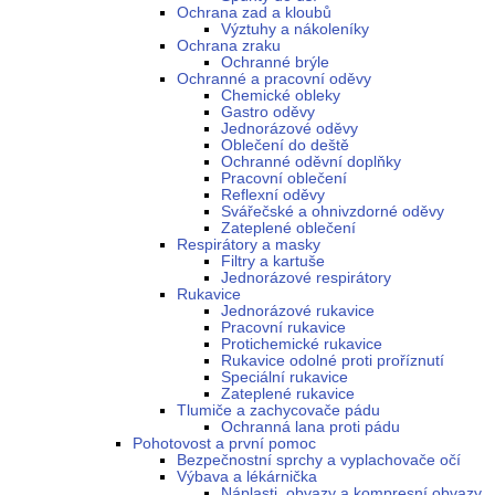
Ochrana zad a kloubů
Výztuhy a nákoleníky
Ochrana zraku
Ochranné brýle
Ochranné a pracovní oděvy
Chemické obleky
Gastro oděvy
Jednorázové oděvy
Oblečení do deště
Ochranné oděvní doplňky
Pracovní oblečení
Reflexní oděvy
Svářečské a ohnivzdorné oděvy
Zateplené oblečení
Respirátory a masky
Filtry a kartuše
Jednorázové respirátory
Rukavice
Jednorázové rukavice
Pracovní rukavice
Protichemické rukavice
Rukavice odolné proti proříznutí
Speciální rukavice
Zateplené rukavice
Tlumiče a zachycovače pádu
Ochranná lana proti pádu
Pohotovost a první pomoc
Bezpečnostní sprchy a vyplachovače očí
Výbava a lékárnička
Náplasti, obvazy a kompresní obvazy