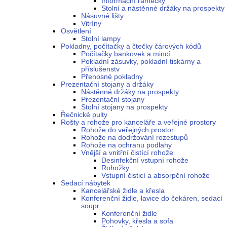
Informační rámečky
Stolní a nástěnné držáky na prospekty
Násuvné lišty
Vitríny
Osvětlení
Stolní lampy
Pokladny, počítačky a čtečky čárových kódů
Počítačky bankovek a mincí
Pokladní zásuvky, pokladní tiskárny a
příslušenstv
Přenosné pokladny
Prezentační stojany a držáky
Nástěnné držáky na prospekty
Prezentační stojany
Stolní stojany na prospekty
Řečnické pulty
Rošty a rohože pro kanceláře a veřejné prostory
Rohože do veřejných prostor
Rohože na dodržování rozestupů
Rohože na ochranu podlahy
Vnější a vnitřní čistící rohože
Desinfekční vstupní rohože
Rohožky
Vstupní čisticí a absorpční rohože
Sedací nábytek
Kancelářské židle a křesla
Konferenční židle, lavice do čekáren, sedací
soupr
Konferenční židle
Pohovky, křesla a sofa