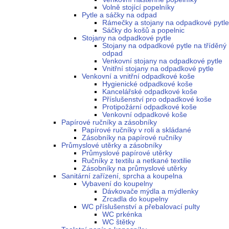
Volně stojící popelníky
Pytle a sáčky na odpad
Rámečky a stojany na odpadkové pytle
Sáčky do košů a popelnic
Stojany na odpadkové pytle
Stojany na odpadkové pytle na tříděný
odpad
Venkovní stojany na odpadkové pytle
Vnitřní stojany na odpadkové pytle
Venkovní a vnitřní odpadkové koše
Hygienické odpadkové koše
Kancelářské odpadkové koše
Příslušenství pro odpadkové koše
Protipožární odpadkové koše
Venkovní odpadkové koše
Papírové ručníky a zásobníky
Papírové ručníky v roli a skládané
Zásobníky na papírové ručníky
Průmyslové utěrky a zásobníky
Průmyslové papírové utěrky
Ručníky z textilu a netkané textilie
Zásobníky na průmyslové utěrky
Sanitární zařízení, sprcha a koupelna
Vybavení do koupelny
Dávkovače mýdla a mýdlenky
Zrcadla do koupelny
WC příslušenství a přebalovací pulty
WC prkénka
WC štětky