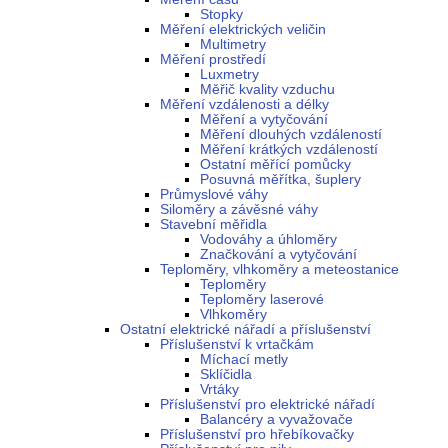
Stopky
Měření elektrických veličin
Multimetry
Měření prostředí
Luxmetry
Měřič kvality vzduchu
Měření vzdálenosti a délky
Měření a vytyčování
Měření dlouhých vzdáleností
Měření krátkých vzdáleností
Ostatní měřící pomůcky
Posuvná měřítka, šuplery
Průmyslové váhy
Siloměry a závěsné váhy
Stavební měřidla
Vodováhy a úhloměry
Značkování a vytyčování
Teploměry, vlhkoměry a meteostanice
Teploměry
Teploměry laserové
Vlhkoměry
Ostatní elektrické nářadí a příslušenství
Příslušenství k vrtačkám
Míchací metly
Sklíčidla
Vrtáky
Příslušenství pro elektrické nářadí
Balancéry a vyvažovače
Příslušenství pro hřebíkovačky