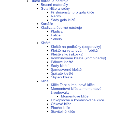
Ruční nářadí a nástroje
Brusné materiály
Gola klíče a ráčny
Příslušenství pro gola klíče
Ráčny
Sady gola klíčů
Kartáče
Kladiva a úderné nástroje
Kladiva
Palice
Sekery
Kleště
Kleště na podložky (segerovky)
Kleště na vytahování hřebíků
Kleště siko (sikovky)
Kombinované kleště (kombinačky)
Pákové kleště
Sady kleští
Samosvorné kleště
Špičaté kleště
Štípací kleště
Klíče
Klíče Torx a imbusové klíče
Momentové klíče a momentové
šroubováky
Momentové klíče
Očkoploché a kombinované klíče
Očkové klíče
Ploché klíče
Stavitelné klíče