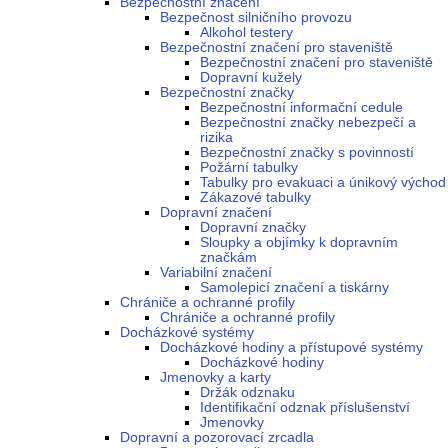
Bezpečnostní značení
Bezpečnost silničního provozu
Alkohol testery
Bezpečnostní značení pro staveniště
Bezpečnostní značení pro staveniště
Dopravní kužely
Bezpečnostní značky
Bezpečnostní informační cedule
Bezpečnostní značky nebezpečí a
rizika
Bezpečnostní značky s povinností
Požární tabulky
Tabulky pro evakuaci a únikový východ
Zákazové tabulky
Dopravní značení
Dopravní značky
Sloupky a objímky k dopravním
značkám
Variabilní značení
Samolepicí značení a tiskárny
Chrániče a ochranné profily
Chrániče a ochranné profily
Docházkové systémy
Docházkové hodiny a přístupové systémy
Docházkové hodiny
Jmenovky a karty
Držák odznaku
Identifikační odznak příslušenství
Jmenovky
Dopravní a pozorovací zrcadla