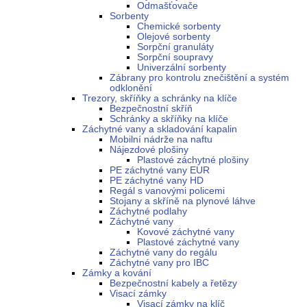
Odmašťovače
Sorbenty
Chemické sorbenty
Olejové sorbenty
Sorpční granuláty
Sorpční soupravy
Univerzální sorbenty
Zábrany pro kontrolu znečištění a systém
odklonění
Trezory, skříňky a schránky na klíče
Bezpečnostní skříň
Schránky a skříňky na klíče
Záchytné vany a skladování kapalin
Mobilní nádrže na naftu
Nájezdové plošiny
Plastové záchytné plošiny
PE záchytné vany EUR
PE záchytné vany HD
Regál s vanovými policemi
Stojany a skříně na plynové láhve
Záchytné podlahy
Záchytné vany
Kovové záchytné vany
Plastové záchytné vany
Záchytné vany do regálu
Záchytné vany pro IBC
Zámky a kování
Bezpečnostní kabely a řetězy
Visací zámky
Visací zámky na klíč