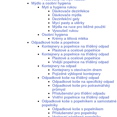
Mýdlo a osobní hygiena
Mytí a hygiena rukou
Dávkovače dezinfekce
Dávkovače mýdla
Dezinfekční gely
Mycí pasty a utěrky
Mýdla na ruce pro běžné použití
Vysoušeč rukou
Osobní hygiena
Krémy a tělová mléka
Odpadkové koše a popelnice
Kontejnery a popelnice na tříděný odpad
Plastové a ocelové popelnice
Kontejnery a popelnice na tříděný odpad
Plastové a ocelové popelnice
Vnější popelnice na tříděný odpad
Kontejnery na odpad
Kontejnery s otevíracím dnem
Pojízdné výklopné kontejnery
Odpadkové koše na tříděný odpad
Odpadkové koše na specifický odpad
Odpadkové koše pro potravinářský
průmysl
Příslušenství pro třídění odpadu
Vnitřní popelnice na tříděný odpad
Odpadkové koše s popelníkem a samostatné
popelníky
Odpadkové koše s popelníkem
Příslušenství pro popelníky
Venkovní nástěnné popelníky