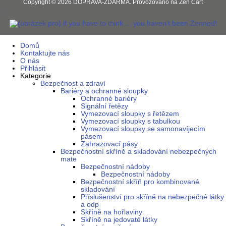
Copyright © 2026
DOPRAVA-ZDARMA
. Provozováno na
Zen Cart
Domů
Kontaktujte nás
O nás
Přihlásit
Kategorie
Bezpečnost a zdraví
Bariéry a ochranné sloupky
Ochranné bariéry
Signální řetězy
Vymezovací sloupky s řetězem
Vymezovací sloupky s tabulkou
Vymezovací sloupky se samonavíjecím
pásem
Zahrazovací pásy
Bezpečnostní skříně a skladování nebezpečných
mate
Bezpečnostní nádoby
Bezpečnostní nádoby
Bezpečnostní skříň pro kombinované
skladování
Příslušenství pro skříně na nebezpečné látky
a odp
Skříně na hořlaviny
Skříně na jedovaté látky