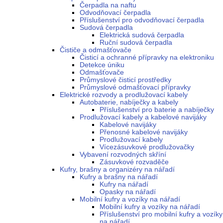
Čerpadla na naftu
Odvodňovací čerpadla
Příslušenství pro odvodňovací čerpadla
Sudová čerpadla
Elektrická sudová čerpadla
Ruční sudová čerpadla
Čističe a odmašťovače
Čisticí a ochranné přípravky na elektroniku
Detekce úniku
Odmašťovače
Průmyslové čisticí prostředky
Průmyslové odmašťovací přípravky
Elektrické rozvody a prodlužovací kabely
Autobaterie, nabíječky a kabely
Příslušenství pro baterie a nabíječky
Prodlužovací kabely a kabelové navijáky
Kabelové navijáky
Přenosné kabelové navijáky
Prodlužovací kabely
Vícezásuvkové prodlužovačky
Vybavení rozvodných skříní
Zásuvkové rozvaděče
Kufry, brašny a organizéry na nářadí
Kufry a brašny na nářadí
Kufry na nářadí
Opasky na nářadí
Mobilní kufry a vozíky na nářadí
Mobilní kufry a vozíky na nářadí
Příslušenství pro mobilní kufry a vozíky
na nářadí