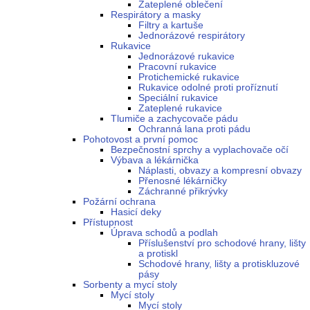
Zateplené oblečení
Respirátory a masky
Filtry a kartuše
Jednorázové respirátory
Rukavice
Jednorázové rukavice
Pracovní rukavice
Protichemické rukavice
Rukavice odolné proti proříznutí
Speciální rukavice
Zateplené rukavice
Tlumiče a zachycovače pádu
Ochranná lana proti pádu
Pohotovost a první pomoc
Bezpečnostní sprchy a vyplachovače očí
Výbava a lékárnička
Náplasti, obvazy a kompresní obvazy
Přenosné lékárničky
Záchranné přikrývky
Požární ochrana
Hasicí deky
Přístupnost
Úprava schodů a podlah
Příslušenství pro schodové hrany, lišty
a protiskl
Schodové hrany, lišty a protiskluzové
pásy
Sorbenty a mycí stoly
Mycí stoly
Mycí stoly