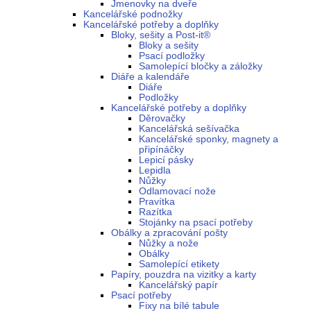
Jmenovky na dveře
Kancelářské podnožky
Kancelářské potřeby a doplňky
Bloky, sešity a Post-it®
Bloky a sešity
Psací podložky
Samolepící bločky a záložky
Diáře a kalendáře
Diáře
Podložky
Kancelářské potřeby a doplňky
Děrovačky
Kancelářská sešívačka
Kancelářské sponky, magnety a
připínáčky
Lepicí pásky
Lepidla
Nůžky
Odlamovací nože
Pravítka
Razítka
Stojánky na psací potřeby
Obálky a zpracování pošty
Nůžky a nože
Obálky
Samolepící etikety
Papíry, pouzdra na vizitky a karty
Kancelářský papír
Psací potřeby
Fixy na bílé tabule