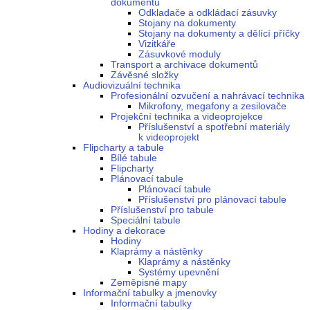
dokumentů
Odkladače a odkládací zásuvky
Stojany na dokumenty
Stojany na dokumenty a dělící příčky
Vizitkáře
Zásuvkové moduly
Transport a archivace dokumentů
Závěsné složky
Audiovizuální technika
Profesionální ozvučení a nahrávací technika
Mikrofony, megafony a zesilovače
Projekční technika a videoprojekce
Příslušenství a spotřební materiály
k videoprojekt
Flipcharty a tabule
Bílé tabule
Flipcharty
Plánovací tabule
Plánovací tabule
Příslušenství pro plánovací tabule
Příslušenství pro tabule
Speciální tabule
Hodiny a dekorace
Hodiny
Klaprámy a nástěnky
Klaprámy a nástěnky
Systémy upevnění
Zeměpisné mapy
Informační tabulky a jmenovky
Informační tabulky