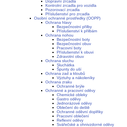
Dopravní zrcadla
Kontrolní zrcadla pro vozidla
Pozorovací zrcadla
Příslušenství pro zrcadla
Osobní ochranné prostředky (OOPP)
Ochrana hlavy
Bezpečnostní přilby
Příslušenství k přilbám
Ochrana nohou
Bezpečnostní boty
Bezpečnostní obuv
Pracovní boty
Příslušenství k obuvi
Zdravotní obuv
Ochrana sluchu
Sluchátka
Špunty do uší
Ochrana zad a kloubů
Výztuhy a nákoleníky
Ochrana zraku
Ochranné brýle
Ochranné a pracovní oděvy
Chemické obleky
Gastro oděvy
Jednorázové oděvy
Oblečení do deště
Ochranné oděvní doplňky
Pracovní oblečení
Reflexní oděvy
Svářečské a ohnivzdorné oděvy