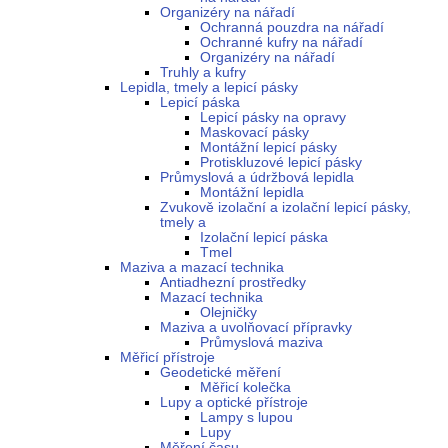
Organizéry na nářadí
Ochranná pouzdra na nářadí
Ochranné kufry na nářadí
Organizéry na nářadí
Truhly a kufry
Lepidla, tmely a lepicí pásky
Lepicí páska
Lepicí pásky na opravy
Maskovací pásky
Montážní lepicí pásky
Protiskluzové lepicí pásky
Průmyslová a údržbová lepidla
Montážní lepidla
Zvukově izolační a izolační lepicí pásky,
tmely a
Izolační lepicí páska
Tmel
Maziva a mazací technika
Antiadhezní prostředky
Mazací technika
Olejničky
Maziva a uvolňovací přípravky
Průmyslová maziva
Měřicí přístroje
Geodetické měření
Měřicí kolečka
Lupy a optické přístroje
Lampy s lupou
Lupy
Měření času