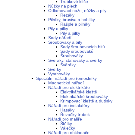
Trubkové klíče
Nůžky na plech
Odlamovací nože, nůžky a pily
Řezáky
Pilníky, brusiva a hoblíky
Rašple a pilníky
Pily a pilky
Pily a pilky
Sady nářadí
Šroubováky a bity
Sady šroubovacích bitů
Sady šroubováků
Šroubováky
Svěráky, stahováky a svěrky
Svěráky
Svěrky
Vytahováky
Speciální nářadí pro řemeslníky
Magnetické nářadí
Nářadí pro elektrikáře
Elektrikářské kleště
Elektrikářské šroubováky
Krimpovací kleště a dutinky
Nářadí pro instalatéry
Hasáky
Řezačky trubek
Nářadí pro malíře
Štětky
Válečky
Nářadí pro obkladače