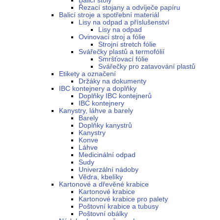
Balicí stoly
Řezací stojany a odvíječe papíru
Balicí stroje a spotřební materiál
Lisy na odpad a příslušenství
Lisy na odpad
Ovinovací stroj a fólie
Strojní stretch fólie
Svářečky plastů a termofólií
Smršťovací fólie
Svářečky pro zatavování plastů
Etikety a označení
Držáky na dokumenty
IBC kontejnery a doplňky
Doplňky IBC kontejnerů
IBC kontejnery
Kanystry, láhve a barely
Barely
Doplňky kanystrů
Kanystry
Konve
Láhve
Medicinální odpad
Sudy
Univerzální nádoby
Vědra, kbelíky
Kartonové a dřevěné krabice
Kartonové krabice
Kartonové krabice pro palety
Poštovní krabice a tubusy
Poštovní obálky