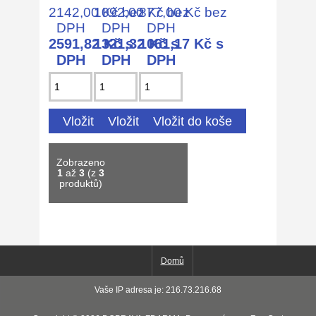
2142,00 Kč bez
1092,00 Kč bez
877,00 Kč bez
DPH
DPH
DPH
2591,82 Kč s
1321,32 Kč s
1061,17 Kč s
DPH
DPH
DPH
Zobrazeno
1
až
3
(z
3
produktů)
Domů
Vaše IP adresa je: 216.73.216.68