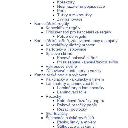
Korektory
Nesmazatelné popisovače
Pera
Tužky a mikrotužky
Zvýrazňovače
Kancelářské regály
Kancelářské regály
Příslušenství pro kancelářské regály
Police do regálů
Kancelářské skříně, zásuvkové boxy a stojany
Kancelářský úložný prostor
Kartotéky a lístkovnice
Spisové skříně
Kovové spisové skříně
Příslušenství kancelářských skříní
Výkresové skříně
Zásuvkové kontejnery a vozíky
Kancelářské stroje a vybavení
Kalkulačky a kalkulačky s tiskem
Laminátory a laminovací fólie
Laminátory a laminovačky
Laminovací fólie
Řezačky
Kotoučové řezačky papíru
Pákové řezačky papíru
Řezací podložky
Skartovačky
Štítkovače a tiskárny štítků
Pásky, štítky a etikety
Štítkovače a tiskárny