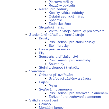
Plastové mřížky
Řezačky obkladů
Nářadí pro zedníky
Kbelíky, vědra, nádoby
Ostatní zednické nářadí
Špachtle
Zednické lžíce
Strojařské nářadí
Vnitřní a vnější závitníky pro strojaře
Stacionární nářadí a dílenské stroje
Brusky
Příslušenství pro stolní brusky
Stolní brusky
Lisy a pákové nůžky
Pily
Soustruhy a příslušenství
Příslušenství pro soustruhy
Soustruhy
Stolní a sloupov?? vrtačky
Svařování
Ochrana při svařování
Svařovací zástěny a závěsy
Pájení
Pájka
Svařování plamenem
Příslušenství pro svařování plamenem
Zařízení pro svařování plamenem
Svítidla a osvětlení
Čelovky
Montážní lampy