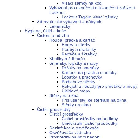
Visací zámky na kód
Vybavení pro označení a uzamčení zařízení
Lockout
Lockout Tagout visací zámky
Zdravotnické vybavení a nábytek
Lékárničky
Hygiena, úklid a koše
Čištění a údržba
Houba, pračka a kartáč
Hadry a utěrky
Houby a drátěnky
Kartáče a škrabky
Kbelíky a ždímače
Smetáky, lopatky a mopy
Držáky na smetáky
Kartáče na prach a smetáky
Lopatky a prachovky
Podlahové stěrky
Rukojeti a násady pro smetáky a mopy
Úklidové mopy
Stěrky na okna
Příslušenství ke stěrkám na okna
Stěrky na okna
Čisticí prostředky
Čisticí prostředky
Čisticí prostředky na podlahy
Univerzální čisticí prostředky
Dezinfekce a osvěžovače
Osvěžovače vzduchu
Prostředky na mytí nádobí