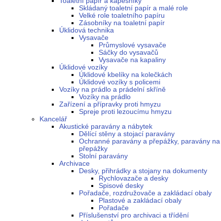
Toaletní papír a kapesníky
Skládaný toaletní papír a malé role
Velké role toaletního papíru
Zásobníky na toaletní papír
Úklidová technika
Vysavače
Průmyslové vysavače
Sáčky do vysavačů
Vysavače na kapaliny
Úklidové vozíky
Úklidové kbelíky na kolečkách
Úklidové vozíky s policemi
Vozíky na prádlo a prádelní skříně
Vozíky na prádlo
Zařízení a přípravky proti hmyzu
Spreje proti lezoucímu hmyzu
Kancelář
Akustické paravány a nábytek
Dělící stěny a stojací paravány
Ochranné paravány a přepážky, paravány na
přepážky
Stolní paravány
Archivace
Desky, přihrádky a stojany na dokumenty
Rychlovazače a desky
Spisové desky
Pořadače, rozdružovače a zakládací obaly
Plastové a zakládací obaly
Pořadače
Příslušenství pro archivaci a třídění