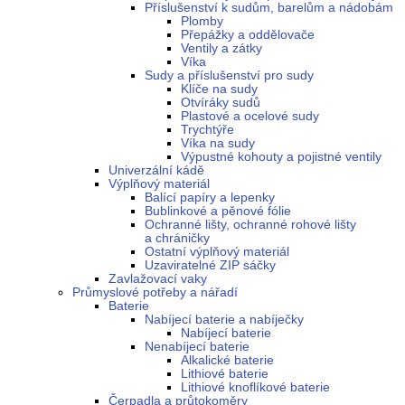
Příslušenství k sudům, barelům a nádobám
Plomby
Přepážky a oddělovače
Ventily a zátky
Víka
Sudy a příslušenství pro sudy
Klíče na sudy
Otvíráky sudů
Plastové a ocelové sudy
Trychtýře
Víka na sudy
Výpustné kohouty a pojistné ventily
Univerzální kádě
Výplňový materiál
Balící papíry a lepenky
Bublinkové a pěnové fólie
Ochranné lišty, ochranné rohové lišty
a chráničky
Ostatní výplňový materiál
Uzaviratelné ZIP sáčky
Zavlažovací vaky
Průmyslové potřeby a nářadí
Baterie
Nabíjecí baterie a nabíječky
Nabíjecí baterie
Nenabíjecí baterie
Alkalické baterie
Lithiové baterie
Lithiové knoflíkové baterie
Čerpadla a průtokoměry