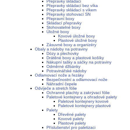
Přepravky skládací
Přepravky skládací bez víka
Přepravky skládací s víkem
Přepravky stohovací SN
Přepravní boxy
Skládací přepravky
Stohovatelné boxy
Úložné boxy
Kovové úložné boxy
Plastové úložné boxy
Zásuvné boxy a organizéry
Obaly a nádoby na potraviny
Dózy a plechovky
Drátěné boxy a plastové košíky
Nákupní tašky a sáčky na potraviny
Odměrné džbánky
Potravinářské nádoby
Odlamovací nože a řezáky
Bezpečnostní a odlamovací nože
Náhradní čepele
Odvíječe a stretch fólie
Ochranné plachty a zakrývací fólie
Paletové kontejnery a ohradové palety
Paletové kontejnery kovové
Paletové kontejnery plastové
Palety
Dřevěné palety
Kovové palety
Plastové palety
Příslušenství pro paletizaci