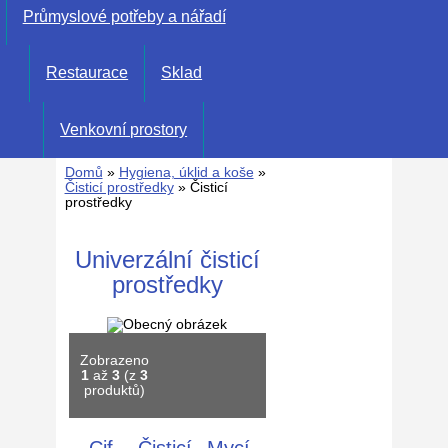
Průmyslové potřeby a nářadí
Restaurace
Sklad
Venkovní prostory
Domů
»
Hygiena, úklid a koše
»
Čisticí prostředky
» Čisticí
prostředky
Univerzální čisticí
prostředky
Zobrazeno
1
až
3
(z
3
produktů)