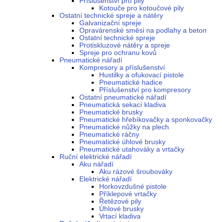
Příslušenství pro pily
Kotouče pro kotoučové pily
Ostatní technické spreje a nátěry
Galvanizační spreje
Opravárenské směsi na podlahy a beton
Ostatní technické spreje
Protiskluzové nátěry a spreje
Spreje pro ochranu kovů
Pneumatické nářadí
Kompresory a příslušenství
Hustilky a ofukovací pistole
Pneumatické hadice
Příslušenství pro kompresory
Ostatní pneumatické nářadí
Pneumatická sekací kladiva
Pneumatické brusky
Pneumatické hřebíkovačky a sponkovačky
Pneumatické nůžky na plech
Pneumatické ráčny
Pneumatické úhlové brusky
Pneumatické utahováky a vrtačky
Ruční elektrické nářadí
Aku nářadí
Aku rázové šroubováky
Elektrické nářadí
Horkovzdušné pistole
Příklepové vrtačky
Řetězové pily
Úhlové brusky
Vrtací kladiva