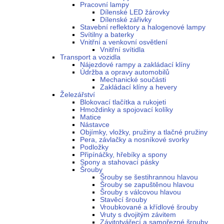
Pracovní lampy
Dílenské LED žárovky
Dílenské zářivky
Stavební reflektory a halogenové lampy
Svítilny a baterky
Vnitřní a venkovní osvětlení
Vnitřní svítidla
Transport a vozidla
Nájezdové rampy a zakládací klíny
Údržba a opravy automobilů
Mechanické součásti
Zakládací klíny a hevery
Železářství
Blokovací tlačítka a rukojeti
Hmoždinky a spojovací kolíky
Matice
Nástavce
Objímky, vložky, pružiny a tlačné pružiny
Pera, závlačky a nosníkové svorky
Podložky
Připínáčky, hřebíky a spony
Spony a stahovací pásky
Šrouby
Šrouby se šestihrannou hlavou
Šrouby se zapuštěnou hlavou
Šrouby s válcovou hlavou
Stavěcí šrouby
Vroubkované a křídlové šrouby
Vruty s dvojitým závitem
Závitotvářecí a samořezné šrouby