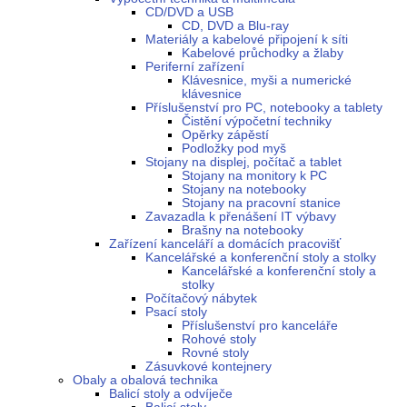
CD/DVD a USB
CD, DVD a Blu-ray
Materiály a kabelové připojení k síti
Kabelové průchodky a žlaby
Periferní zařízení
Klávesnice, myši a numerické
klávesnice
Příslušenství pro PC, notebooky a tablety
Čistění výpočetní techniky
Opěrky zápěstí
Podložky pod myš
Stojany na displej, počítač a tablet
Stojany na monitory k PC
Stojany na notebooky
Stojany na pracovní stanice
Zavazadla k přenášení IT výbavy
Brašny na notebooky
Zařízení kanceláří a domácích pracovišť
Kancelářské a konferenční stoly a stolky
Kancelářské a konferenční stoly a
stolky
Počítačový nábytek
Psací stoly
Příslušenství pro kanceláře
Rohové stoly
Rovné stoly
Zásuvkové kontejnery
Obaly a obalová technika
Balicí stoly a odvíječe