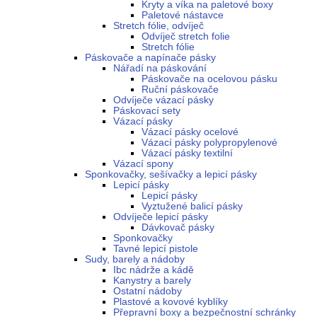
Kryty a víka na paletové boxy
Paletové nástavce
Stretch fólie, odvíječ
Odvíječ stretch folie
Stretch fólie
Páskovače a napínače pásky
Nářadí na páskování
Páskovače na ocelovou pásku
Ruční páskovače
Odvíječe vázací pásky
Páskovací sety
Vázací pásky
Vázací pásky ocelové
Vázací pásky polypropylenové
Vázací pásky textilní
Vázací spony
Sponkovačky, sešívačky a lepicí pásky
Lepicí pásky
Lepicí pásky
Vyztužené balicí pásky
Odvíječe lepicí pásky
Dávkovač pásky
Sponkovačky
Tavné lepicí pistole
Sudy, barely a nádoby
Ibc nádrže a kádě
Kanystry a barely
Ostatní nádoby
Plastové a kovové kyblíky
Přepravní boxy a bezpečnostní schránky