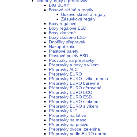
Nádoby, boxy a přepravky
BIG BOXY
Boxové skříně a regály
Boxové skříně a regály
Zásuvkové regály
Boxy regálové
Boxy regálové ESD
Boxy zkosené
Boxy zkosené ESD
Doplňky přepravek
Nákupní koše
Plastové palety
Plastové palety ESD
Podvozky na přepravky
Přepravky a boxy s víkem
Přepravky ALC
Přepravky EURO
Přepravky EURO , víko, madlo
Přepravky EURO barevné
Přepravky EURO děrované
Přepravky EURO ECO
Přepravky EURO ESD
Přepravky EURO s oknem
Přepravky EURO s víkem
Přepravky KLT
Přepravky na láhve
Přepravky na maso
Přepravky na pečivo
Přepravky ovoce, zelenina
Přepravky podle EURO norem