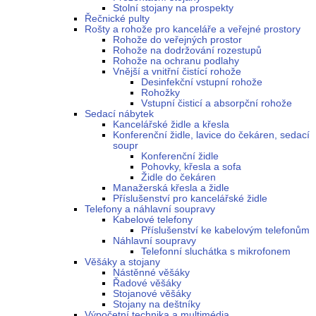
Stolní stojany na prospekty
Řečnické pulty
Rošty a rohože pro kanceláře a veřejné prostory
Rohože do veřejných prostor
Rohože na dodržování rozestupů
Rohože na ochranu podlahy
Vnější a vnitřní čistící rohože
Desinfekční vstupní rohože
Rohožky
Vstupní čisticí a absorpční rohože
Sedací nábytek
Kancelářské židle a křesla
Konferenční židle, lavice do čekáren, sedací
soupr
Konferenční židle
Pohovky, křesla a sofa
Židle do čekáren
Manažerská křesla a židle
Příslušenství pro kancelářské židle
Telefony a náhlavní soupravy
Kabelové telefony
Příslušenství ke kabelovým telefonům
Náhlavní soupravy
Telefonní sluchátka s mikrofonem
Věšáky a stojany
Nástěnné věšáky
Řadové věšáky
Stojanové věšáky
Stojany na deštníky
Výpočetní technika a multimédia