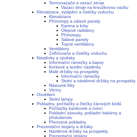
Termovazače a vazací stroje
Vazací stroje na kroužkovou vazbu
Klimatizace, vytápění a čističky vzduchu
Klimatizace
Přímotopy a sálavé panely
Kamna a krby
Olejové radiátory
Přímotopy
Sálavé panely
Topné ventilátory
Ventilátory
Zvlhčovače a čističky vzduchu
Nástěnky a vývěsky
Informační rámečky a kapsy
Korkové a textilní nástěnky
Malé držáky na prospekty
Informační rámečky
Stolní a nástěnné držáky na prospekty
Násuvné lišty
Vitríny
Osvětlení
Stolní lampy
Pokladny, počítačky a čtečky čárových kódů
Počítačky bankovek a mincí
Pokladní zásuvky, pokladní tiskárny a
příslušenstv
Přenosné pokladny
Prezentační stojany a držáky
Nástěnné držáky na prospekty
Prezentační stojany