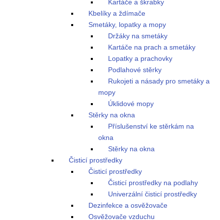
Kartáče a škrabky
Kbelíky a ždímače
Smetáky, lopatky a mopy
Držáky na smetáky
Kartáče na prach a smetáky
Lopatky a prachovky
Podlahové stěrky
Rukojeti a násady pro smetáky a
mopy
Úklidové mopy
Stěrky na okna
Příslušenství ke stěrkám na
okna
Stěrky na okna
Čisticí prostředky
Čisticí prostředky
Čisticí prostředky na podlahy
Univerzální čisticí prostředky
Dezinfekce a osvěžovače
Osvěžovače vzduchu