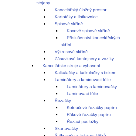
stojany
Kancelářský úložný prostor
Kartotéky a lístkovnice
Spisové skříně
Kovové spisové skříně
Příslušenství kancelářských
skříní
Výkresové skříně
Zásuvkové kontejnery a vozíky
Kancelářské stroje a vybavení
Kalkulačky a kalkulačky s tiskem
Laminátory a laminovací fólie
Laminátory a laminovačky
Laminovací fólie
Řezačky
Kotoučové řezačky papíru
Pákové řezačky papíru
Řezací podložky
Skartovačky
Štítkovače a tiskárny štítků