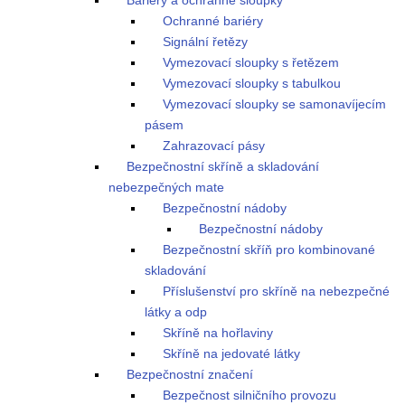
Bariéry a ochranné sloupky
Ochranné bariéry
Signální řetězy
Vymezovací sloupky s řetězem
Vymezovací sloupky s tabulkou
Vymezovací sloupky se samonavíjecím
pásem
Zahrazovací pásy
Bezpečnostní skříně a skladování
nebezpečných mate
Bezpečnostní nádoby
Bezpečnostní nádoby
Bezpečnostní skříň pro kombinované
skladování
Příslušenství pro skříně na nebezpečné
látky a odp
Skříně na hořlaviny
Skříně na jedovaté látky
Bezpečnostní značení
Bezpečnost silničního provozu