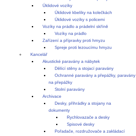
Úklidové vozíky
Úklidové kbelíky na kolečkách
Úklidové vozíky s policemi
Vozíky na prádlo a prádelní skříně
Vozíky na prádlo
Zařízení a přípravky proti hmyzu
Spreje proti lezoucímu hmyzu
Kancelář
Akustické paravány a nábytek
Dělící stěny a stojací paravány
Ochranné paravány a přepážky, paravány
na přepážky
Stolní paravány
Archivace
Desky, přihrádky a stojany na
dokumenty
Rychlovazače a desky
Spisové desky
Pořadače, rozdružovače a zakládací