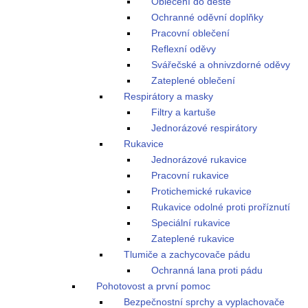
Oblečení do deště
Ochranné oděvní doplňky
Pracovní oblečení
Reflexní oděvy
Svářečské a ohnivzdorné oděvy
Zateplené oblečení
Respirátory a masky
Filtry a kartuše
Jednorázové respirátory
Rukavice
Jednorázové rukavice
Pracovní rukavice
Protichemické rukavice
Rukavice odolné proti proříznutí
Speciální rukavice
Zateplené rukavice
Tlumiče a zachycovače pádu
Ochranná lana proti pádu
Pohotovost a první pomoc
Bezpečnostní sprchy a vyplachovače