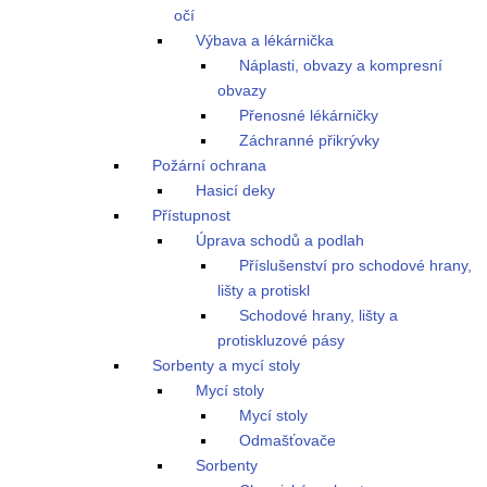
očí
Výbava a lékárnička
Náplasti, obvazy a kompresní
obvazy
Přenosné lékárničky
Záchranné přikrývky
Požární ochrana
Hasicí deky
Přístupnost
Úprava schodů a podlah
Příslušenství pro schodové hrany,
lišty a protiskl
Schodové hrany, lišty a
protiskluzové pásy
Sorbenty a mycí stoly
Mycí stoly
Mycí stoly
Odmašťovače
Sorbenty