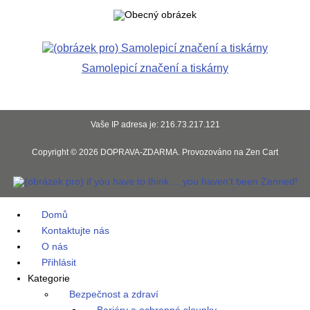
Samolepicí značení a tiskárny
Vaše IP adresa je: 216.73.217.121
Copyright © 2026
DOPRAVA-ZDARMA
. Provozováno na
Zen Cart
Domů
Kontaktujte nás
O nás
Přihlásit
Kategorie
Bezpečnost a zdraví