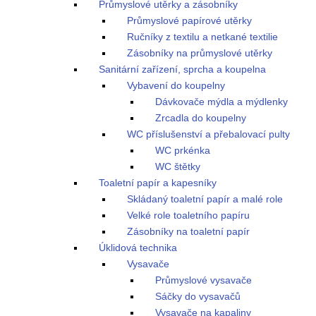
Průmyslové utěrky a zásobníky
Průmyslové papírové utěrky
Ručníky z textilu a netkané textilie
Zásobníky na průmyslové utěrky
Sanitární zařízení, sprcha a koupelna
Vybavení do koupelny
Dávkovače mýdla a mýdlenky
Zrcadla do koupelny
WC příslušenství a přebalovací pulty
WC prkénka
WC štětky
Toaletní papír a kapesníky
Skládaný toaletní papír a malé role
Velké role toaletního papíru
Zásobníky na toaletní papír
Úklidová technika
Vysavače
Průmyslové vysavače
Sáčky do vysavačů
Vysavače na kapaliny