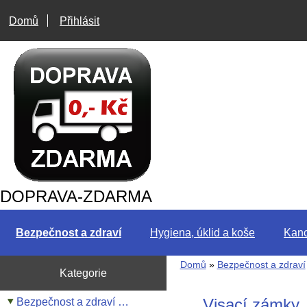
Domů
Přihlásit
DOPRAVA-ZDARMA
Bezpečnost a zdraví
Hygiena, úklid a koše
Kanc
Domů
»
Bezpečnost a zdraví
Kategorie
Visací zámky
Bezpečnost a zdraví …