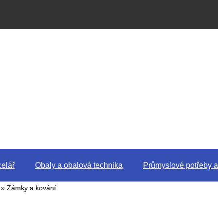
elář
Obaly a obalová technika
Průmyslové potřeby a
» Zámky a kování