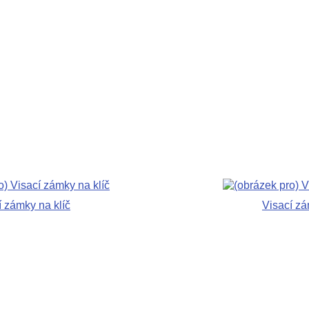
í zámky na klíč
Visací z