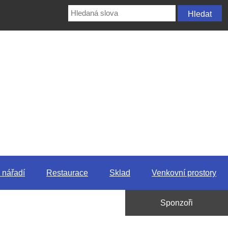
 nářadí
Restaurace
Sklad
Venkovní prostory
Sponzoři