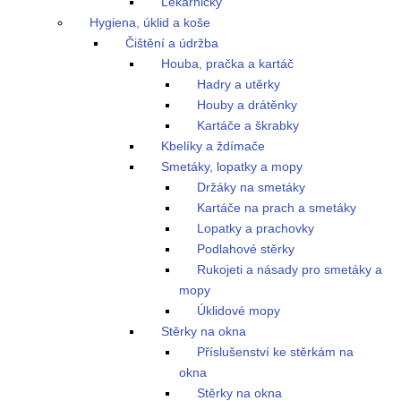
Lékárničky
Hygiena, úklid a koše
Čištění a údržba
Houba, pračka a kartáč
Hadry a utěrky
Houby a drátěnky
Kartáče a škrabky
Kbelíky a ždímače
Smetáky, lopatky a mopy
Držáky na smetáky
Kartáče na prach a smetáky
Lopatky a prachovky
Podlahové stěrky
Rukojeti a násady pro smetáky a
mopy
Úklidové mopy
Stěrky na okna
Příslušenství ke stěrkám na
okna
Stěrky na okna