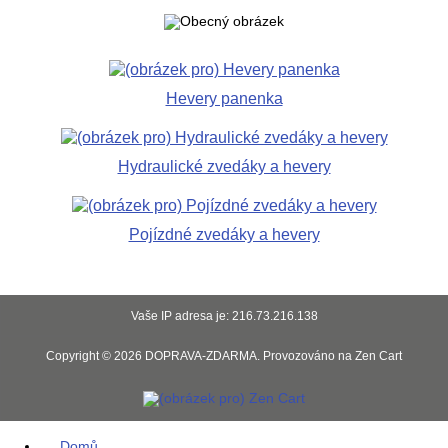
Hevery panenka
Hydraulické zvedáky a hevery
Pojízdné zvedáky a hevery
Vaše IP adresa je: 216.73.216.138
Copyright © 2026
DOPRAVA-ZDARMA
. Provozováno na
Zen Cart
Domů