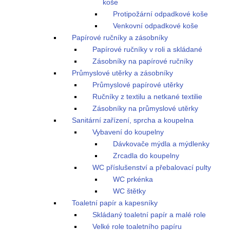
koše
Protipožární odpadkové koše
Venkovní odpadkové koše
Papírové ručníky a zásobníky
Papírové ručníky v roli a skládané
Zásobníky na papírové ručníky
Průmyslové utěrky a zásobníky
Průmyslové papírové utěrky
Ručníky z textilu a netkané textilie
Zásobníky na průmyslové utěrky
Sanitární zařízení, sprcha a koupelna
Vybavení do koupelny
Dávkovače mýdla a mýdlenky
Zrcadla do koupelny
WC příslušenství a přebalovací pulty
WC prkénka
WC štětky
Toaletní papír a kapesníky
Skládaný toaletní papír a malé role
Velké role toaletního papíru