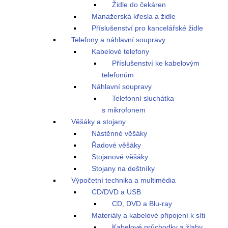
Židle do čekáren
Manažerská křesla a židle
Příslušenství pro kancelářské židle
Telefony a náhlavní soupravy
Kabelové telefony
Příslušenství ke kabelovým
telefonům
Náhlavní soupravy
Telefonní sluchátka
s mikrofonem
Věšáky a stojany
Nástěnné věšáky
Řadové věšáky
Stojanové věšáky
Stojany na deštníky
Výpočetní technika a multimédia
CD/DVD a USB
CD, DVD a Blu-ray
Materiály a kabelové připojení k síti
Kabelové průchodky a žlaby