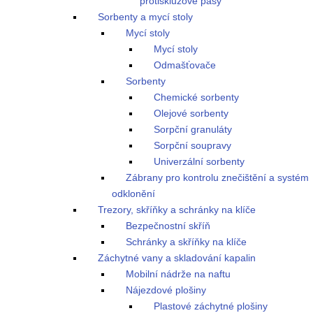
protiskluzové pásy
Sorbenty a mycí stoly
Mycí stoly
Mycí stoly
Odmašťovače
Sorbenty
Chemické sorbenty
Olejové sorbenty
Sorpční granuláty
Sorpční soupravy
Univerzální sorbenty
Zábrany pro kontrolu znečištění a systém
odklonění
Trezory, skříňky a schránky na klíče
Bezpečnostní skříň
Schránky a skříňky na klíče
Záchytné vany a skladování kapalin
Mobilní nádrže na naftu
Nájezdové plošiny
Plastové záchytné plošiny