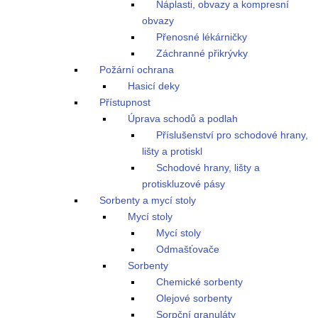
Náplasti, obvazy a kompresní
obvazy
Přenosné lékárničky
Záchranné přikrývky
Požární ochrana
Hasicí deky
Přístupnost
Úprava schodů a podlah
Příslušenství pro schodové hrany,
lišty a protiskl
Schodové hrany, lišty a
protiskluzové pásy
Sorbenty a mycí stoly
Mycí stoly
Mycí stoly
Odmašťovače
Sorbenty
Chemické sorbenty
Olejové sorbenty
Sorpční granuláty