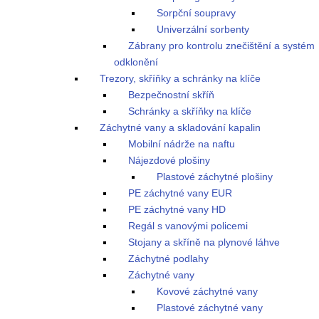
Sorpční soupravy
Univerzální sorbenty
Zábrany pro kontrolu znečištění a systém
odklonění
Trezory, skříňky a schránky na klíče
Bezpečnostní skříň
Schránky a skříňky na klíče
Záchytné vany a skladování kapalin
Mobilní nádrže na naftu
Nájezdové plošiny
Plastové záchytné plošiny
PE záchytné vany EUR
PE záchytné vany HD
Regál s vanovými policemi
Stojany a skříně na plynové láhve
Záchytné podlahy
Záchytné vany
Kovové záchytné vany
Plastové záchytné vany