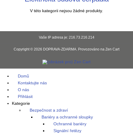
V této kategorii nejsou žádné produkty.
Vaše IP adresa je: 216.73.216.214
Copyright © 2026
DOPRAVA-ZDARMA
. Provozováno na
Zen Cart
Domů
Kontaktujte nás
O nás
Přihlásit
Kategorie
Bezpečnost a zdraví
Bariéry a ochranné sloupky
Ochranné bariéry
Signální řetězy