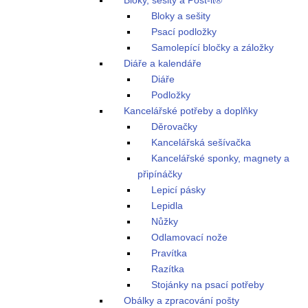
Bloky, sešity a Post-it®
Bloky a sešity
Psací podložky
Samolepící bločky a záložky
Diáře a kalendáře
Diáře
Podložky
Kancelářské potřeby a doplňky
Děrovačky
Kancelářská sešívačka
Kancelářské sponky, magnety a
připínáčky
Lepicí pásky
Lepidla
Nůžky
Odlamovací nože
Pravítka
Razítka
Stojánky na psací potřeby
Obálky a zpracování pošty