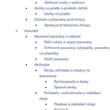
Úklidové vozíky s policemi
Vozíky na prádlo a prádelní skříně
Vozíky na prádlo
Zařízení a přípravky proti hmyzu
Spreje proti lezoucímu hmyzu
Kancelář
Akustické paravány a nábytek
Dělící stěny a stojací paravány
Ochranné paravány a přepážky, paravány
na přepážky
Stolní paravány
Archivace
Desky, přihrádky a stojany na
dokumenty
Rychlovazače a desky
Spisové desky
Pořadače, rozdružovače a zakládací
obaly
Plastové a zakládací obaly
Pořadače