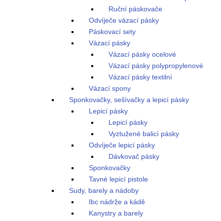
Ruční páskovače
Odvíječe vázací pásky
Páskovací sety
Vázací pásky
Vázací pásky ocelové
Vázací pásky polypropylenové
Vázací pásky textilní
Vázací spony
Sponkovačky, sešívačky a lepicí pásky
Lepicí pásky
Lepicí pásky
Vyztužené balicí pásky
Odvíječe lepicí pásky
Dávkovač pásky
Sponkovačky
Tavné lepicí pistole
Sudy, barely a nádoby
Ibc nádrže a kádě
Kanystry a barely