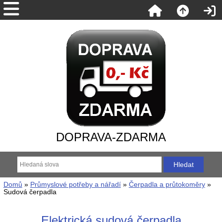
DOPRAVA-ZDARMA
Domů
»
Průmyslové potřeby a nářadí
»
Čerpadla a průtokoměry
»
Sudová čerpadla
Elektrická sudová čerpadla