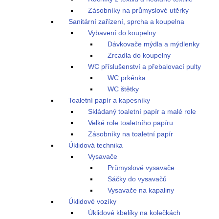
Zásobníky na průmyslové utěrky
Sanitární zařízení, sprcha a koupelna
Vybavení do koupelny
Dávkovače mýdla a mýdlenky
Zrcadla do koupelny
WC příslušenství a přebalovací pulty
WC prkénka
WC štětky
Toaletní papír a kapesníky
Skládaný toaletní papír a malé role
Velké role toaletního papíru
Zásobníky na toaletní papír
Úklidová technika
Vysavače
Průmyslové vysavače
Sáčky do vysavačů
Vysavače na kapaliny
Úklidové vozíky
Úklidové kbelíky na kolečkách