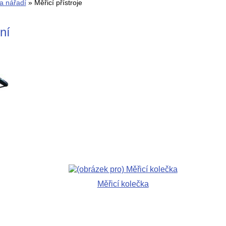
a nářadí
» Měřicí přístroje
ní
Měřicí kolečka