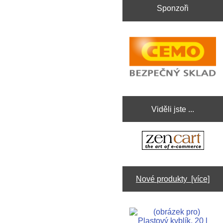
Sponzoři
Viděli jste ...
Nové produkty [více]