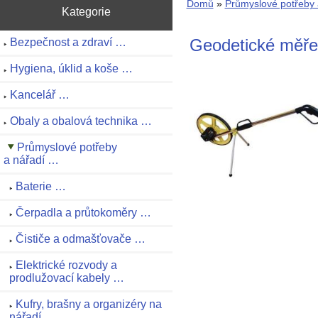
Domů
»
Průmyslové potřeby 
Kategorie
Geodetické měře
Bezpečnost a zdraví …
Hygiena, úklid a koše …
Kancelář …
Obaly a obalová technika …
Průmyslové potřeby
a nářadí …
Baterie …
Čerpadla a průtokoměry …
Čističe a odmašťovače …
Elektrické rozvody a
prodlužovací kabely …
Kufry, brašny a organizéry na
nářadí …