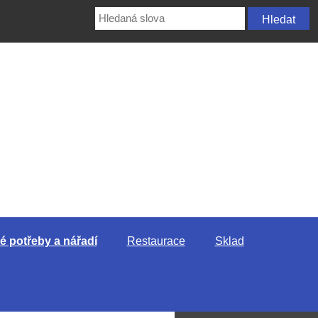
 potřeby a nářadí
Restaurace
Sklad