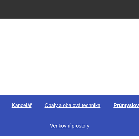
Kancelář
Obaly a obalová technika
Průmyslové
Venkovní prostory